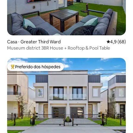
Casa ⋅ Greater Third Ward
4,9 de uma a
4,9 (68)
Museum district 3BR House + Rooftop & Pool Table
Preferido dos hóspedes
Entre os melhores preferidos dos hóspedes