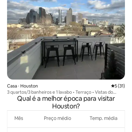
Casa ⋅ Houston
5 de uma a
5 (31)
3 quartos/3 banheiros e 1 lavabo • Terraço • Vistas do
Qual é a melhor época para visitar
centro de Houston
Houston?
Mês
Preço médio
Temp. média