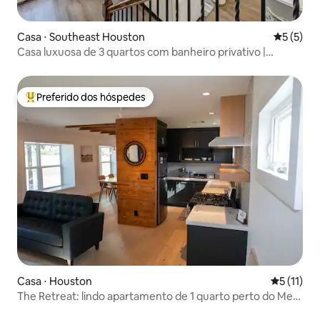
Casa ⋅ Southeast Houston
5 de uma 
5 (5)
Casa luxuosa de 3 quartos com banheiro privativo |
Quintal | NRG/Med Center
Preferido dos hóspedes
Entre os melhores preferidos dos hóspedes
Casa ⋅ Houston
5 de uma a
5 (11)
The Retreat: lindo apartamento de 1 quarto perto do Med
Center e do NRG