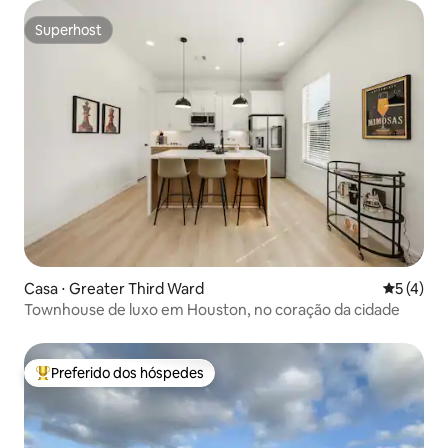
Superhost
Superhost
Casa ⋅ Greater Third Ward
5 de uma 
5 (4)
Townhouse de luxo em Houston, no coração da cidade
Preferido dos hóspedes
Entre os melhores preferidos dos hóspedes