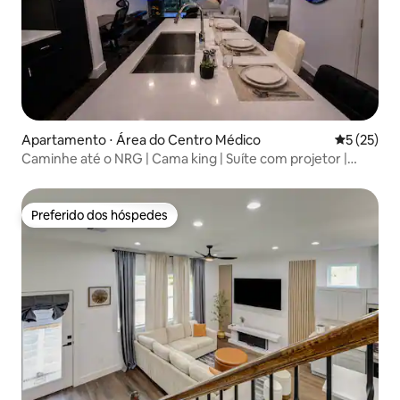
Apartamento ⋅ Área do Centro Médico
5 de uma a
5 (25)
Caminhe até o NRG | Cama king | Suíte com projetor |
TMC
Preferido dos hóspedes
Preferido dos hóspedes