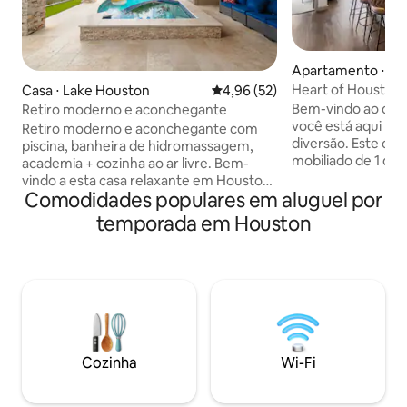
Apartamento ⋅ D
ouston
Heart of Houston
Casa ⋅ Lake Houston
4,96 de uma avaliação média de
4,96 (52)
Bem-vindo ao cor
Retiro moderno e aconchegante
você está aqui pa
Retiro moderno e aconchegante com
diversão. Este co
piscina, banheira de hidromassagem,
mobiliado de 1 qua
academia + cozinha ao ar livre. Bem-
perfeita de confo
vindo a esta casa relaxante em Houston
com uma piscina r
Comodidades populares em aluguel por
TX. Esta bela casa de 4 quartos e 2
totalmente equip
banheiros é perfeita para famílias ou
temporada em Houston
escritório de trab
viajantes de negócios. Desfrute deste
Desfrute de estac
espaço moderno totalmente equipado
uma mesa de bilha
com toques aconchegantes, uma
varanda privativa 
espaçosa cozinha ao ar livre, uma nova
relaxante. A meno
piscina aquecida e spa sob um terraço
Toyota Arena, Daik
coberto - ideal para relaxar ou se divertir.
este local é ideal 
Ótima localização perto do aeroporto e
negócios. Experim
dos melhores restaurantes, lojas e
Cozinha
Wi-Fi
no coração
mercados. Seja para trabalhar ou se
divertir, você se sentirá em casa