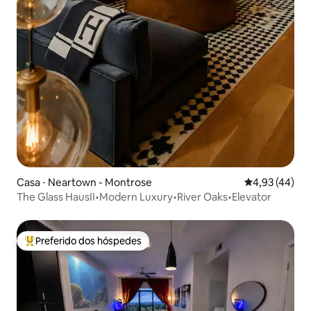
Casa ⋅ Neartown - Montrose
4,93 de uma a
4,93 (44)
The Glass HausII•Modern Luxury•River Oaks•Elevator
Preferido dos hóspedes
Entre os melhores preferidos dos hóspedes