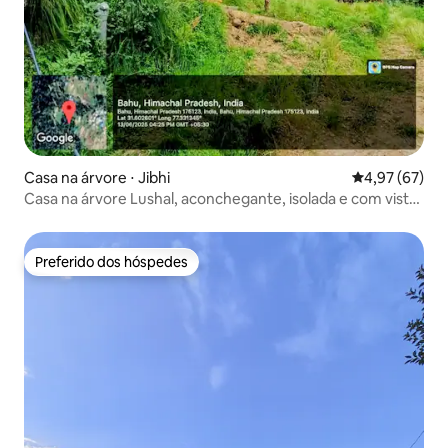
Casa na árvore ⋅ Jibhi
4,97 de uma a
4,97 (67)
Casa na árvore Lushal, aconchegante, isolada e com vista
deslumbrante
Preferido dos hóspedes
Preferido dos hóspedes