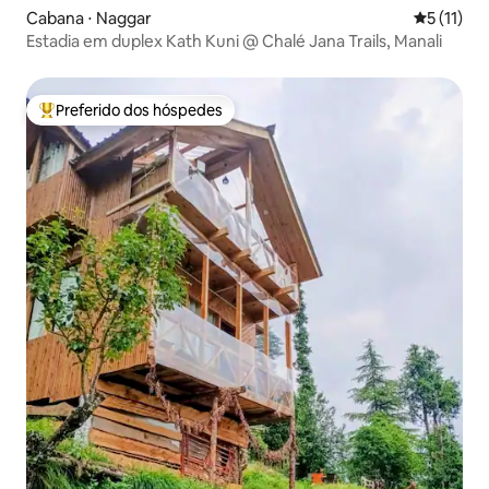
Cabana ⋅ Naggar
5 de uma a
5 (11)
Estadia em duplex Kath Kuni @ Chalé Jana Trails, Manali
Preferido dos hóspedes
Entre os melhores preferidos dos hóspedes