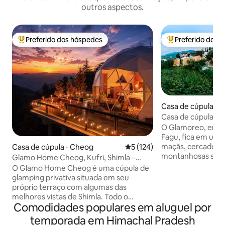
outros aspectos.
Preferido dos hóspedes
Preferido dos 
Entre os melhores preferidos dos hóspedes
Entre os melhore
Casa de cúpula ⋅ 
Casa de cúpula ro
hidromassagem pr
O Glamoreo, em U
Fagu, fica em um 
maçãs, cercado po
Casa de cúpula ⋅ Cheog
5 de uma avaliação média de 
5 (124)
montanhosas sere
Glamo Home Cheog, Kufri, Shimla –
de Shimla, oferece
acomodação privativa
O Glamo Home Cheog é uma cúpula de
e singular. Desfr
glamping privativa situada em seu
hidromassagem ao 
próprio terraço com algumas das
panorâmicas pela f
melhores vistas de Shimla. Todo o
maçãs e cerejas n
Comodidades populares em aluguel por
espaço fica exclusivamente seu quando
relaxantes da natu
você reserva, oferecendo total
temporada em Himachal Pradesh
Interiores de made