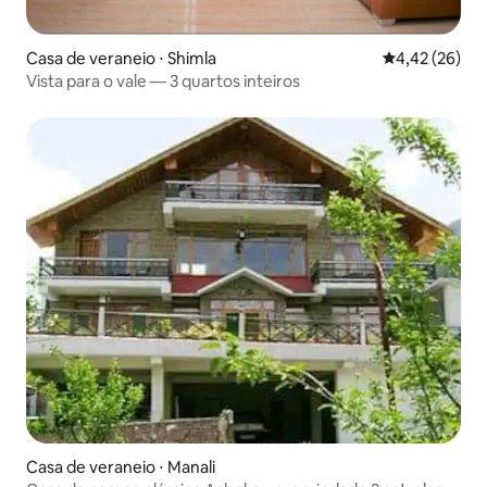
Casa de veraneio ⋅ Shimla
4,42 de uma a
4,42 (26)
Vista para o vale — 3 quartos inteiros
Casa de veraneio ⋅ Manali