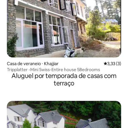
Casa de veraneio ⋅ Khajjiar
3,33 de uma 
3,33 (3)
Tripplatter -Mini Swiss-Entire house 5Bedrooms
Aluguel por temporada de casas com
terraço