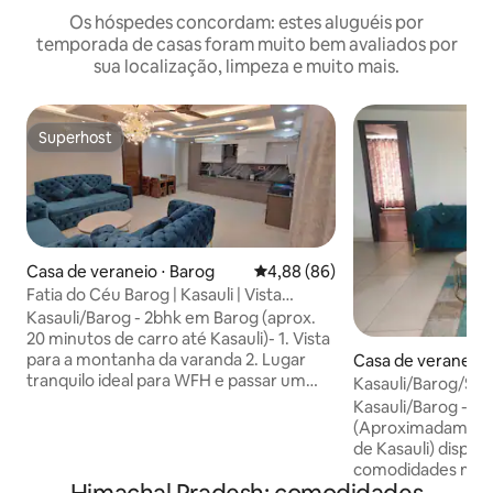
Os hóspedes concordam: estes aluguéis por
temporada de casas foram muito bem avaliados por
sua localização, limpeza e muito mais.
Superhost
Superhost
Casa de veraneio ⋅ Barog
4,88 de uma avaliação média de
4,88 (86)
Fatia do Céu Barog | Kasauli | Vista
magética
Kasauli/Barog - 2bhk em Barog (aprox.
20 minutos de carro até Kasauli)- 1. Vista
para a montanha da varanda 2. Lugar
Casa de veraneio 
tranquilo ideal para WFH e passar um
Kasauli/Barog/Sli
tempo luxuoso com os amigos e
Kasauli/Barog - 2
familiares 3. Cozinha italiana totalmente
(Aproximadamente
equipada 4. Wi-Fi com velocidade de
de Kasauli) dispon
aproximadamente 300 MBPS 5. 2.1
comodidades moderna
sistema de música na sala de estar 6.
propriedade fica 