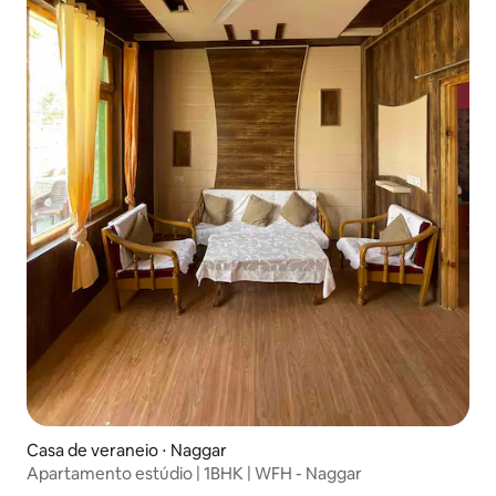
Casa de veraneio ⋅ Naggar
Apartamento estúdio | 1BHK | WFH - Naggar