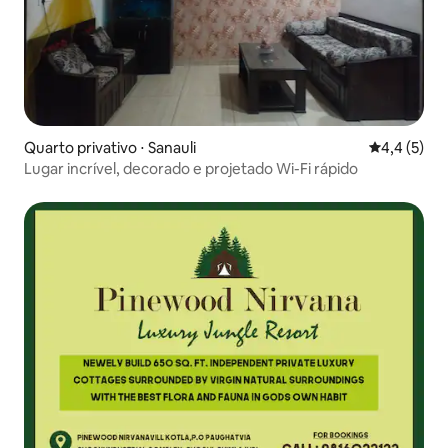
Quarto privativo ⋅ Sanauli
4,4 de uma 
4,4 (5)
Lugar incrível, decorado e projetado Wi-Fi rápido