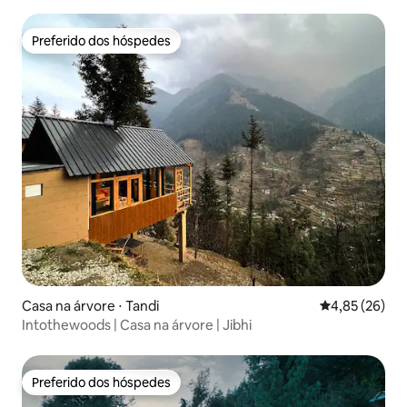
árvore + perto de Kasol
Preferido dos hóspedes
Preferido dos hóspedes
Casa na árvore ⋅ Tandi
4,85 de uma a
4,85 (26)
Intothewoods | Casa na árvore | Jibhi
Preferido dos hóspedes
Preferido dos hóspedes