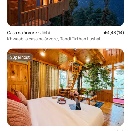
Casa na árvore ⋅ Jibhi
4,43 de uma a
4,43 (14)
Khwaab, a casa na árvore, Tandi Tirthan Lushal
Superhost
Superhost