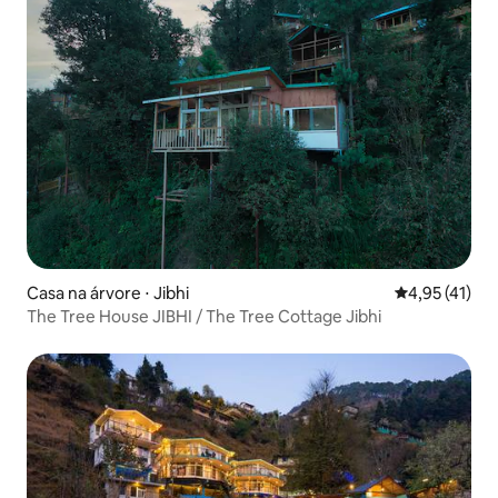
Casa na árvore ⋅ Jibhi
4,95 de uma a
4,95 (41)
The Tree House JIBHI / The Tree Cottage Jibhi