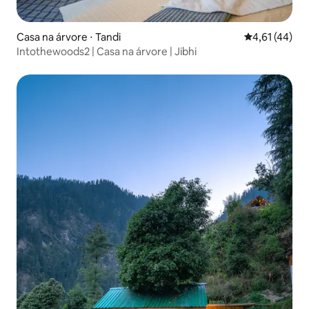
Casa na árvore ⋅ Tandi
4,61 de uma a
4,61 (44)
Intothewoods2 | Casa na árvore | Jibhi