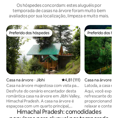
Os hóspedes concordam: estes aluguéis por
temporada de casas na árvore foram muito bem
avaliados por sua localização, limpeza e muito mais.
Preferido dos hóspedes
Preferido dos hó
Preferido dos hóspedes
Preferido dos hó
Casa na árvore ⋅ Jibhi
4,81 de uma avaliação média de 
4,81 (111)
Casa na árvore ⋅ Ji
Casa na árvore majestosa com vista para
Latoda, a casa na 
o vale, Jibhi
de campo na árvor
Desfrute do cenário encantador desta
Aqui, você experi
romântica casa na árvore em Jibhi Valley,
refrescante do ar
Himachal Pradesh. A casa na árvore é
proporcionando o 
espaçosa com um quarto principal,
relaxar e contemplar. Experim
Himachal Pradesh: comodidades
varanda, banheiro e sótão no andar de
charme de cozinha
cima. Ao ar livre, você terá um belo
nossa encantador