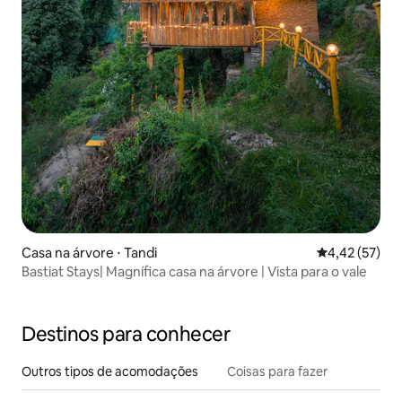
Casa na árvore ⋅ Tandi
4,42 de uma a
4,42 (57)
Bastiat Stays| Magnífica casa na árvore | Vista para o vale
Destinos para conhecer
Outros tipos de acomodações
Coisas para fazer