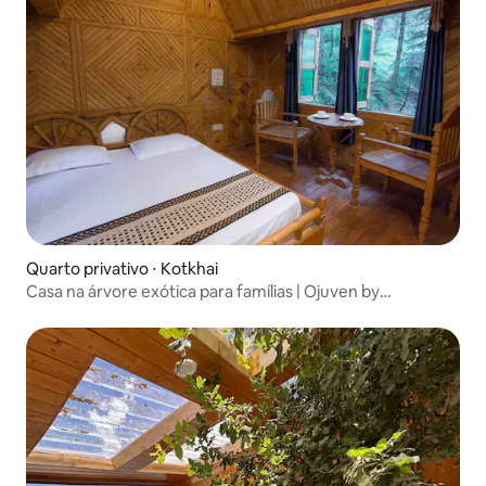
Quarto privativo ⋅ Kotkhai
Casa na árvore exótica para famílias | Ojuven by
LivingStone