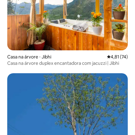
Casa na árvore ⋅ Jibhi
4,81 de uma a
4,81 (74)
Casa na árvore duplex encantadora com jacuzzi | Jibhi