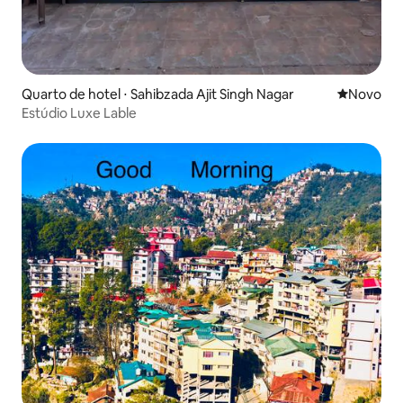
Quarto de hotel ⋅ Sahibzada Ajit Singh Nagar
Novo lugar
Novo
Estúdio Luxe Lable