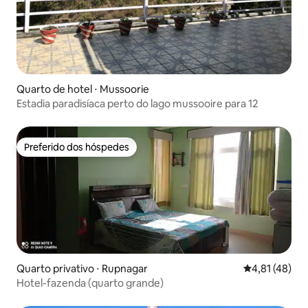
Quarto de hotel ⋅ Mussoorie
Estadia paradisíaca perto do lago mussooire para 12
Preferido dos hóspedes
Preferido dos hóspedes
Quarto privativo ⋅ Rupnagar
4,81 de uma a
4,81 (48)
Hotel-fazenda (quarto grande)