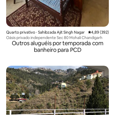
Quarto privativo ⋅ Sahibzada Ajit Singh Nagar
4,89 de uma ava
4,89 (392)
Oásis privado independente Sec 80 Mohali Chandigarh
Outros aluguéis por temporada com
banheiro para PCD