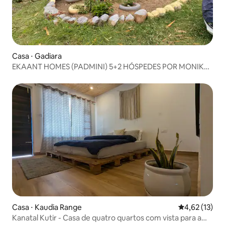
Casa ⋅ Gadiara
EKAANT HOMES (PADMINI) 5+2 HÓSPEDES POR MONIKA
KAMAL
Casa ⋅ Kaudia Range
4,62 de uma a
4,62 (13)
Kanatal Kutir - Casa de quatro quartos com vista para a