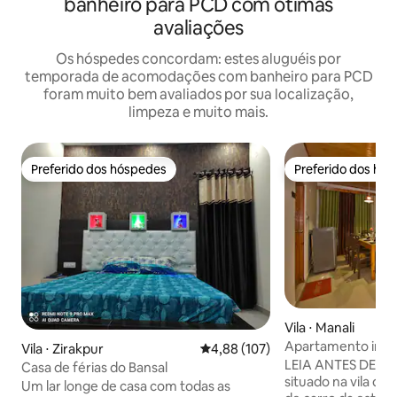
banheiro para PCD com ótimas
avaliações
Os hóspedes concordam: estes aluguéis por
temporada de acomodações com banheiro para PCD
foram muito bem avaliados por sua localização,
limpeza e muito mais.
Preferido dos hóspedes
Preferido dos hó
Preferido dos hóspedes
Preferido dos hó
Vila ⋅ Manali
Apartamento ind
Vila ⋅ Zirakpur
4,88 de uma avaliação média de 
4,88 (107)
quartos | Chef | 
LEIA ANTES DE RESERV
Casa de férias do Bansal
situado na vila de
Um lar longe de casa com todas as