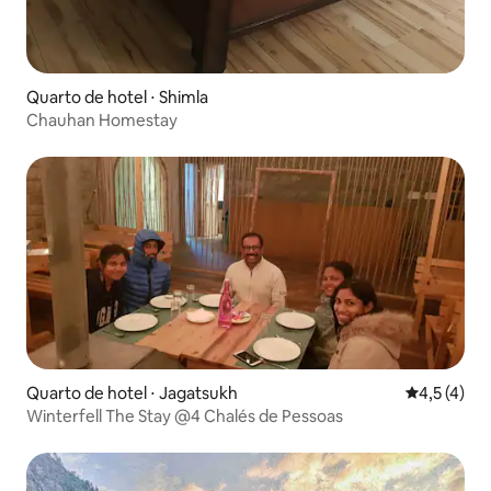
Quarto de hotel ⋅ Shimla
Chauhan Homestay
Quarto de hotel ⋅ Jagatsukh
4,5 de uma 
4,5 (4)
Winterfell The Stay @4 Chalés de Pessoas