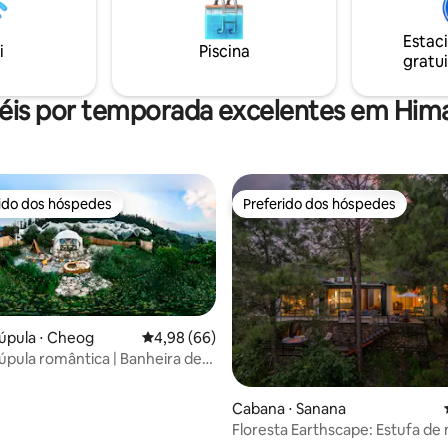
requintados florescem. Junte-
refeições disponível mediante s
gora para abraçar a arte da vida
Estac
 da exploração culinária.
i
Piscina
gratui
éis por temporada excelentes em Him
rido dos hóspedes
Preferido dos hóspedes
 melhores preferidos dos hóspedes
Preferido dos hóspedes
úpula ⋅ Cheog
4,98 de uma avaliação média de 5, 66 avalia
4,98 (66)
úpula romântica | Banheira de
agem privativa | Glamoreo
Cabana ⋅ Sanana
Floresta Earthscape: Estufa d