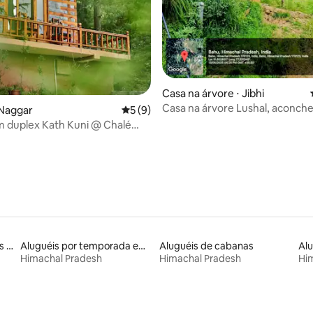
Casa na árvore ⋅ Jibhi
Casa na árvore Lushal, aconch
 Naggar
5 de uma avaliação média de 5, 9 avalia
5 (9)
isolada e com vista deslumbran
m duplex Kath Kuni @ Chalé
s, Manali
Aluguéis de espaços ideais para famílias
Aluguéis por temporada em resorts
Aluguéis de cabanas
Himachal Pradesh
Himachal Pradesh
Hi