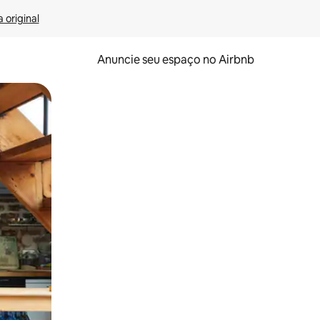
 original
Anuncie seu espaço no Airbnb
 deslizando o dedo na tela.