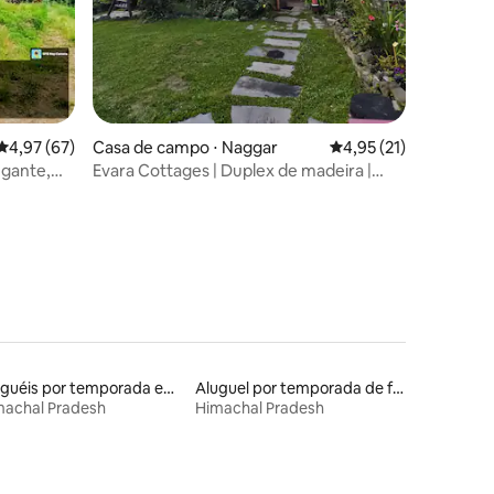
4,97 de uma avaliação média de 5, 67 avaliações
4,97 (67)
Casa de campo ⋅ Naggar
4,95 de uma avaliação
4,95 (21)
egante,
Evara Cottages | Duplex de madeira |
ções
te
Jacuzzi
Aluguéis por temporada em albergue
Aluguel por temporada de flats
machal Pradesh
Himachal Pradesh