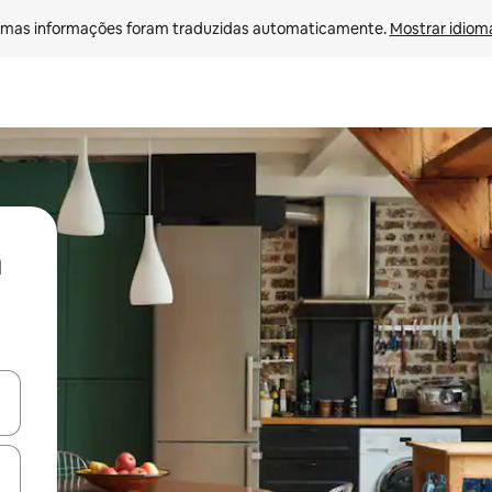
mas informações foram traduzidas automaticamente. 
Mostrar idioma
ore-os usando as seta para cima e para baixo do teclado ou tocando e