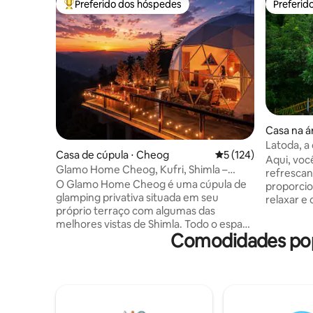
Preferido dos hóspedes
Preferid
Entre os melhores preferidos dos hóspedes
Preferid
Casa na ár
Latoda, a 
Casa de cúpula ⋅ Cheog
5 de uma avaliação m
5 (124)
de campo 
Aqui, voc
Glamo Home Cheog, Kufri, Shimla –
refrescan
acomodação privativa
O Glamo Home Cheog é uma cúpula de
proporcio
glamping privativa situada em seu
relaxar e conte
próprio terraço com algumas das
charme de
melhores vistas de Shimla. Todo o espaço
nossa en
Comodidades pop
fica exclusivamente seu quando você
árvore! D
reserva, oferecendo total privacidade e
iguarias 
conforto. Desfrute de uma banheira de
encantam 
hidromassagem privativa, um projetor
casa de c
de 150 polegadas para noites de cinema,
nosso jar
mesa de bilhar, uma mesa de tênis de
uma varie