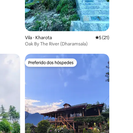
Vila ⋅ Kharota
5 de uma avaliação
5 (21)
Oak By The River (Dharamsala)
Preferido dos hóspedes
os hóspedes
Preferido dos hóspedes