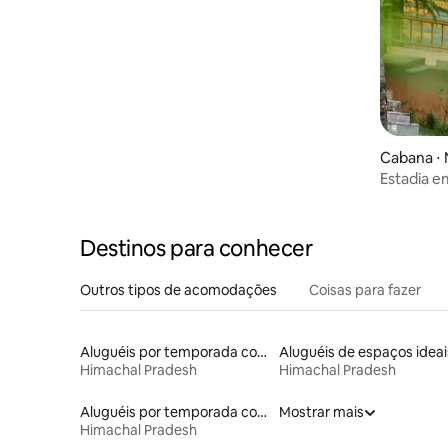
300 m
Cabana ⋅
Estadia e
Jana Trail
Destinos para conhecer
Outros tipos de acomodações
Coisas para fazer
Aluguéis por temporada com caiaque
Himachal Pradesh
Himachal Pradesh
Aluguéis por temporada com banheira de hidromassagem
Mostrar mais
Himachal Pradesh