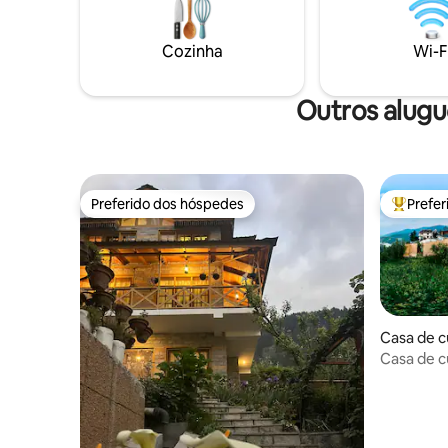
mesa e uma área de fogueira, tudo para
pimentas 
seu uso pessoal. A cúpula está localizada
se a nós a
em um terraço elevado, para que você
orgânica e
Cozinha
Wi-F
possa desfrutar de vistas deslumbrantes
da montanha e do vale ao redor,
enquanto ninguém pode ver o seu
Outros alugu
espaço.
Preferido dos hóspedes
Prefe
Preferido dos hóspedes
Entre os
Casa de c
Casa de c
hidromass