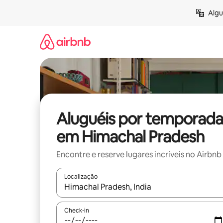
Pular
Algu
para
o
conteúdo
Aluguéis por temporada
em Himachal Pradesh
Encontre e reserve lugares incríveis no Airbnb
Localização
Quando os resultados estiverem disponíveis, expl
Check-in