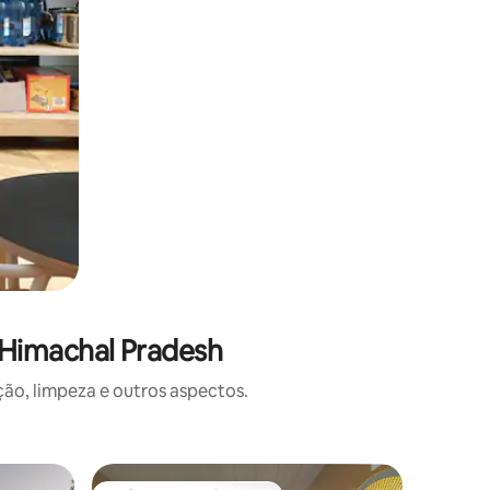
 Himachal Pradesh
o, limpeza e outros aspectos.
Hotel-fa