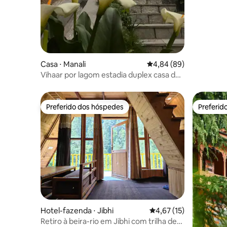
Casa ⋅ Manali
4,84 de uma avaliação 
4,84 (89)
Vihaar por lagom estadia duplex casa de
campo de 2 quartos
Preferido dos hóspedes
Preferid
Preferido dos hóspedes
Preferid
Hotel-fazenda ⋅ Jibhi
4,67 de uma avaliação 
4,67 (15)
Retiro à beira-rio em Jibhi com trilha de