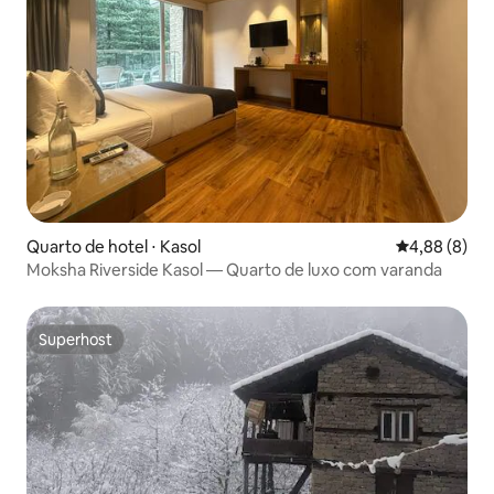
Quarto de hotel ⋅ Kasol
4,88 de uma 
4,88 (8)
Moksha Riverside Kasol — Quarto de luxo com varanda
Superhost
Superhost