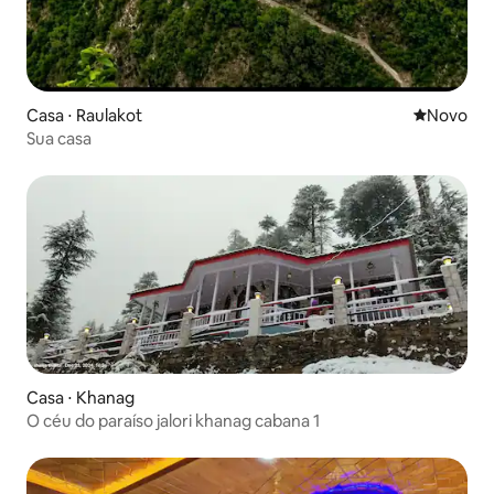
Casa ⋅ Raulakot
Novo lugar
Novo
Sua casa
Casa ⋅ Khanag
O céu do paraíso jalori khanag cabana 1