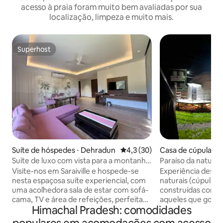
acesso à praia foram muito bem avaliadas por sua
localização, limpeza e muito mais.
Superhost
Superhost
Suíte de hóspedes ⋅ Dehradun
4,3 de uma avaliação média de
4,3 (30)
Casa de cúpula ⋅ 
Suíte de luxo com vista para a montanha
Paraíso da nature
em Saraiville (novo quarto)
Visite-nos em Saraiville e hospede-se
Experiência descontraída
nesta espaçosa suíte experiencial, com
naturais (cúpulas 
uma acolhedora sala de estar com sofá-
construídas com a
cama, TV e área de refeições, perfeita
aqueles que gosta
Himachal Pradesh: comodidades
para famílias e casais. Saia para sua
natureza e não 
varanda privativa e desfrute de vistas
luxo ! Um lugar para celebrar a vida,