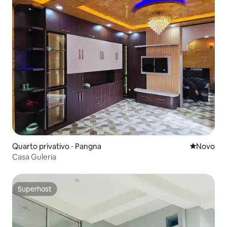
Quarto privativo ⋅ Pangna
Novo lugar
Novo
Casa Guleria
Superhost
Superhost