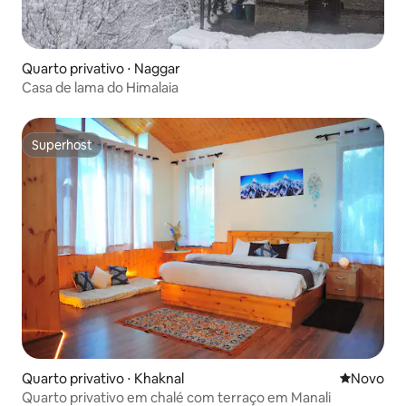
Quarto privativo ⋅ Naggar
Casa de lama do Himalaia
Superhost
Superhost
Quarto privativo ⋅ Khaknal
Novo lugar
Novo
Quarto privativo em chalé com terraço em Manali