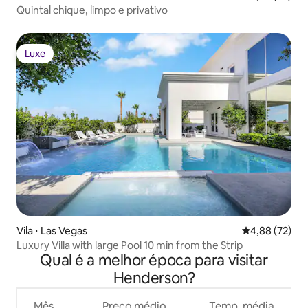
Quintal chique, limpo e privativo
Luxe
Luxe
Vila ⋅ Las Vegas
4,88 de uma a
4,88 (72)
Luxury Villa with large Pool 10 min from the Strip
Qual é a melhor época para visitar
Henderson?
Mês
Preço médio
Temp. média