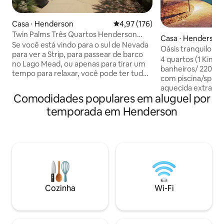
Casa ⋅ Henderson
4,97 de uma avaliação média de 
4,97 (176)
Twin Palms Três Quartos Henderson
Casa ⋅ Henderson
Retreat c/Piscina
Se você está vindo para o sul de Nevada
Oásis tranquilo co
para ver a Strip, para passear de barco
(aquecimento extr
4 quartos (1 King/
no Lago Mead, ou apenas para tirar um
banheiros/ 2200 p
tempo para relaxar, você pode ter tudo
com piscina/spa e 
em Twin Palms! É perto o suficiente para
aquecida extra). Sala de jogos, cozinha
desfrutar de um dia cheio de diversão
Comodidades populares em aluguel por
bem abastecida, s
em tudo o que Vegas tem a oferecer e
inteligente de 60”
temporada em Henderson
ainda ser capaz de voltar para um retiro
e spa relaxante. C
de base de casa pacífico e bem
verde ajudam você
equipado. Não quer ir a lugar nenhum?
Henderson na área 
Você pode desfrutar da Strip e das vistas
minutos de carro a
para a montanha, fazer um churrasco,
Boulder City. O esp
nadar, jogar bilhar, andar de bicicleta em
espreguiçadeiras 
um caminho próximo, brincar no parque
recém-resurfado, 
ou simplesmente relaxar dentro de casa.
assentos/área de e
A escolha é sua!
Cozinha
Wi-Fi
Para saber mais, v