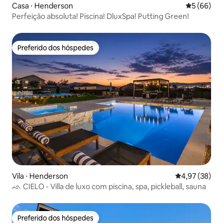
Casa ⋅ Henderson
5 de uma a
5 (66)
Perfeição absoluta! Piscina! DluxSpa! Putting Green!
Preferido dos hóspedes
Preferido dos hóspedes
Vila ⋅ Henderson
4,97 de uma a
4,97 (38)
ᨒ CIELO - Villa de luxo com piscina, spa, pickleball, sauna
Preferido dos hóspedes
Preferido dos hóspedes