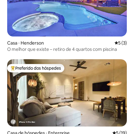
Casa ⋅ Henderson
5 de uma 
5 (3)
O melhor que existe – retiro de 4 quartos com piscina
Preferido dos hóspedes
Entre os melhores preferidos dos hóspedes
Casa de hóspedes ⋅ Enterprise
5 de uma a
5 (19)