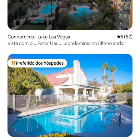
Condomínio ⋅ Lake Las Vegas
5 de uma a
5 (67)
Vista com o....Fator Uau.....condomínio no último andar
Preferido dos hóspedes
Entre os melhores preferidos dos hóspedes