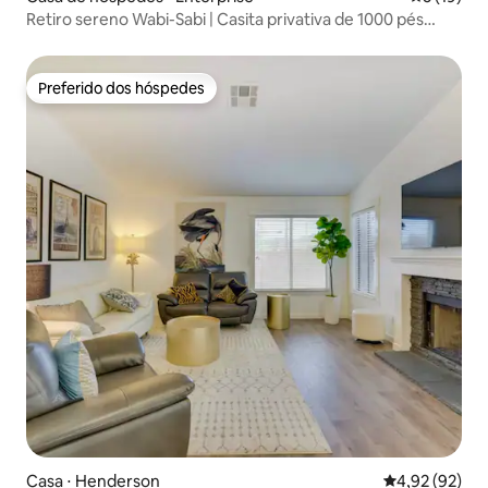
Retiro sereno Wabi-Sabi | Casita privativa de 1000 pés
quadrados
Preferido dos hóspedes
Preferido dos hóspedes
Casa ⋅ Henderson
4,92 de uma a
4,92 (92)