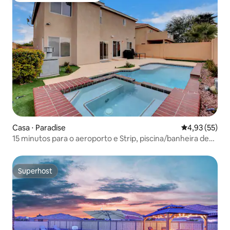
Casa ⋅ Paradise
4,93 de uma a
4,93 (55)
15 minutos para o aeroporto e Strip, piscina/banheira de
hidromassagem, Wi-Fi rápido
Superhost
Superhost