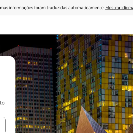
mas informações foram traduzidas automaticamente. 
Mostrar idioma
ito
ore-os usando as seta para cima e para baixo do teclado ou tocando e