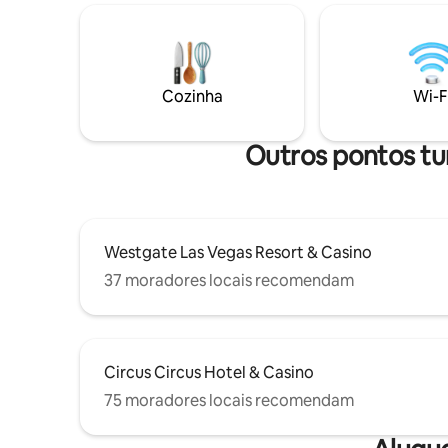
WeChat: D
minutos de carro ou uma curta
exigem 48
caminhada até a Las Vegas Strip, 4
hóspedes 
minutos de carro até a Fremont
penalidad
Street/Arts District/Main Street, 15
acordo co
minutos do aeroporto. - Missão/Artes e
Cozinha
Wi-F
mínima de
móveis artesanais fiéis ao período. - Arte
presencial
original fabulosa de artistas locais. -
Bairro extremamente seguro.
Outros pontos tu
Westgate Las Vegas Resort & Casino
37 moradores locais recomendam
Circus Circus Hotel & Casino
75 moradores locais recomendam