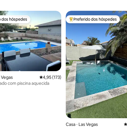
o dos hóspedes
Preferido dos hóspedes
o dos hóspedes
Entre os melhores preferidos d
édia de 5, 585 avaliações
s Vegas
4,95 de uma avaliação média de 5, 173 avalia
4,95 (173)
vado com piscina aquecida
Casa ⋅ Las Vegas
4