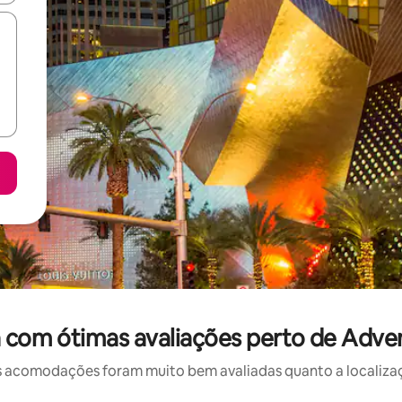
 com ótimas avaliações perto de Ad
 acomodações foram muito bem avaliadas quanto a localizaçã