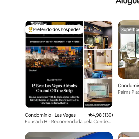
Alugu
Preferido dos hóspedes
Superho
Entre os melhores preferidos dos hóspedes
Superho
Condomíni
Palms Pla
Vistas par
Condomínio ⋅ Las Vegas
4,98 de uma avaliação m
4,98 (130)
Pousada H - Recomendada pela Conde
Nast Traveler