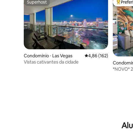
Superhost
Prefe
Superhost
Entre os
Condomínio ⋅ Las Vegas
4,86 de uma avaliação m
4,86 (162)
Vistas cativantes da cidade
Condomíni
*NOVO* 2 
hidromass
cadeira 
Alu