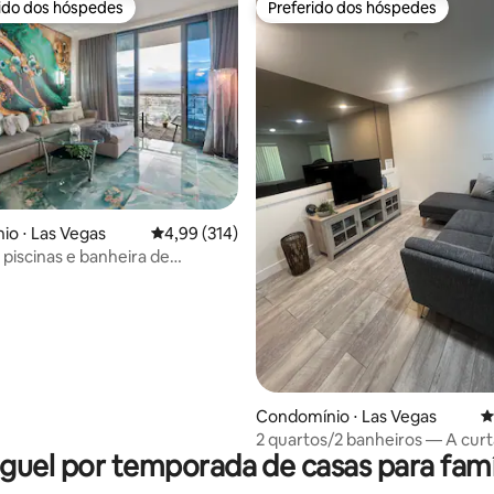
rido dos hóspedes
Preferido dos hóspedes
 melhores preferidos dos hóspedes
Preferido dos hóspedes
édia de 5, 162 avaliações
o ⋅ Las Vegas
4,99 de uma avaliação média de 5, 314 avalia
4,99 (314)
piscinas e banheira de
agem + cama ajustável e
de massagem
Condomínio ⋅ Las Vegas
4
2 quartos/2 banheiros — A curt
guel por temporada de casas para famí
distância a pé da Strip