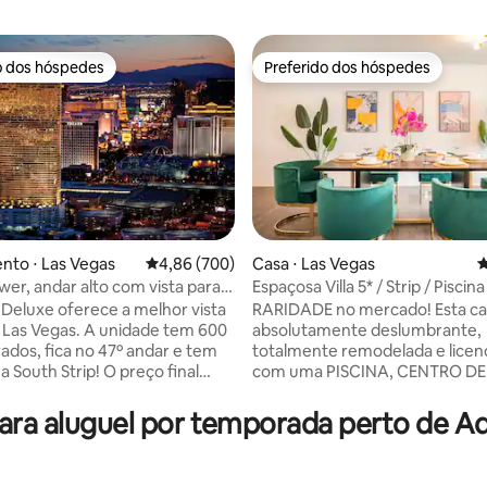
o dos hóspedes
Preferido dos hóspedes
o dos hóspedes
Preferido dos hóspedes
nto ⋅ Las Vegas
4,86 de uma avaliação média de 5, 700 avalia
4,86 (700)
Casa ⋅ Las Vegas
4
er, andar alto com vista para a
Espaçosa Villa 5* / Strip / Piscin
édia de 5, 261 avaliações
esfera
com Chef / Escritório.
e Deluxe oferece a melhor vista
RARIDADE no mercado! Esta ca
Las Vegas. A unidade tem 600
absolutamente deslumbrante,
ados, fica no 47º andar e tem
totalmente remodelada e licen
 a South Strip! O preço final
com uma PISCINA, CENTRO DE
posto, todas as taxas e
NEGÓCIOS, COZINHA DO CHEF,
amento gratuito com
coração do centro histórico da 
ara aluguel por temporada perto de 
ta, EXCLUINDO a Taxa de
apenas 5 minutos de carro da L
 Temporária (Observação 1.
Strip, a 10 minutos do Centro d
 "outras observações" abaixo).
Convenções e a 3 minutos da 