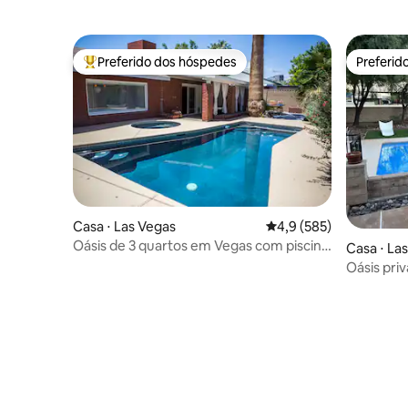
Preferido dos hóspedes
Preferid
Entre os melhores preferidos dos hóspedes
Preferid
Casa ⋅ Las Vegas
4,9 de uma avaliação m
4,9 (585)
Oásis de 3 quartos em Vegas com piscina
Casa ⋅ La
privativa e churrasqueira
Oásis pri