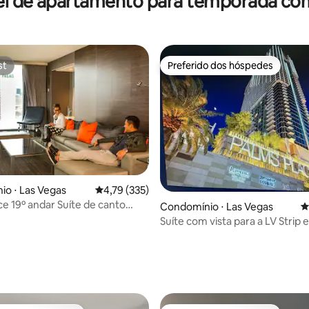
el de apartamento para temporada com
st
Preferido dos hóspedes
st
Preferido dos hóspedes
o ⋅ Las Vegas
4,79 de uma avaliação média de 5, 335 avalia
4,79 (335)
ce 19º andar Suíte de canto
Condomínio ⋅ Las Vegas
4
a a Strip!
Suíte com vista para a LV Strip 
sem taxa de resort!
édia de 5, 130 avaliações