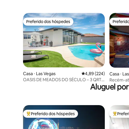
Preferido dos hóspedes
Preferid
Preferido dos hóspedes
Preferid
Casa ⋅ Las Vegas
4,89 de uma avaliação m
4,89 (224)
Casa ⋅ La
OASIS DE MEADOS DO SÉCULO – 3 QRTS
Recém-atu
Aluguel po
E 2 BANHEIROS – PISCINA
e spa, lic
Preferido dos hóspedes
Prefe
Entre os melhores preferidos dos hóspedes
Entre os