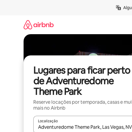
Pular
Algu
para
o
conteúdo
Lugares para ficar perto
de Adventuredome
Theme Park
Reserve locações por temporada, casas e mu
mais no Airbnb
Localização
Quando os resultados estiverem disponíveis, expl