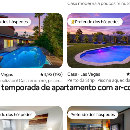
Casa moderna a poucos minutos
o dos hóspedes
Preferido dos hóspedes
o dos hóspedes
Entre os melhores preferidos d
édia de 5, 224 avaliações
Casa ⋅ Las Vegas
4
s Vegas
4,93 de uma avaliação média de 5, 193 avalia
4,93 (193)
Perto da Strip | Piscina aquecida
alizado! Casa enorme, piscina
r temporada de apartamento com ar-c
jogos, acomoda 8
enciada!
rido dos hóspedes
Preferido dos hóspedes
 melhores preferidos dos hóspedes
Preferido dos hóspedes