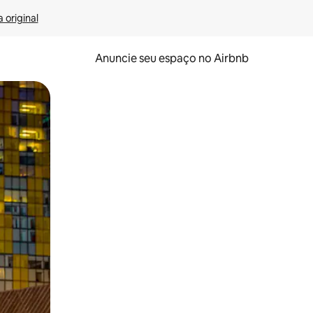
 original
Anuncie seu espaço no Airbnb
 deslizando o dedo na tela.