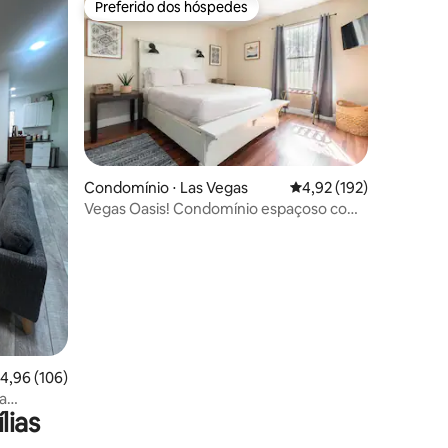
Preferido dos hóspedes
Preferido dos hóspedes
Condomínio ⋅ Las Vegas
4,92 de uma avaliação 
4,92 (192)
Vegas Oasis! Condomínio espaçoso com
ções
piscina a 5 minutos da Strip
,96 de uma avaliação média de 5, 106 avaliações
4,96 (106)
a
lias