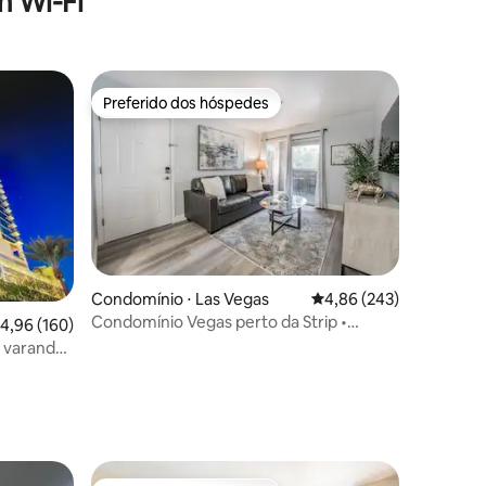
 Wi-Fi
Preferido dos hóspedes
Preferido dos hóspedes
ções
Condomínio ⋅ Las Vegas
4,86 de uma avaliação m
4,86 (243)
Condomínio Vegas perto da Strip •
,96 de uma avaliação média de 5, 160 avaliações
4,96 (160)
Piscinas • Fechado * Estacionamento
e varanda