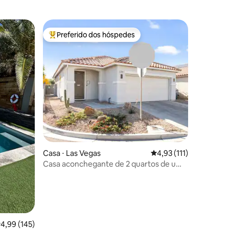
Preferido dos hóspedes
os hóspedes
Entre os melhores preferidos dos hóspedes
ções
Casa ⋅ Las Vegas
4,93 de uma avaliação 
4,93 (111)
Casa aconchegante de 2 quartos de um
andar
,99 de uma avaliação média de 5, 145 avaliações
4,99 (145)