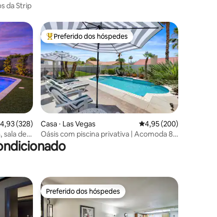
 da Strip
Preferido dos hóspedes
os hóspedes
Entre os melhores preferidos dos hóspedes
,93 de uma avaliação média de 5, 328 avaliações
4,93 (328)
Casa ⋅ Las Vegas
4,95 de uma avaliação m
4,95 (200)
ções
, sala de
Oásis com piscina privativa | Acomoda 8 |
ondicionado
15 minutos para a Strip
Preferido dos hóspedes
Preferido dos hóspedes