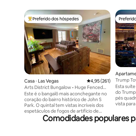
Preferido dos hóspedes
Preferid
Entre os melhores preferidos dos hóspedes
Preferid
Apartame
Trump Tow
Casa ⋅ Las Vegas
4,95 de uma avaliação m
4,95 (261)
Strip e a 
Esta suít
Arts District Bungalow • Huge Fenced
do Trump 
Yard • Pets
Este é o bangalô mais aconchegante no
pés quadr
coração do bairro histórico de John S
vista para
Park. O quintal tem vistas incríveis dos
inclui: im
espetáculos de fogos de artifício de
estacion
Comodidades populares p
verão do hotel (junho/julho)! - Muito
manobris
adequado para animais de estimação! -
Ocupação
77 pontos de caminhada, 64 pontos de
seção de:
transporte, 55 pontos de bicicleta. - 5