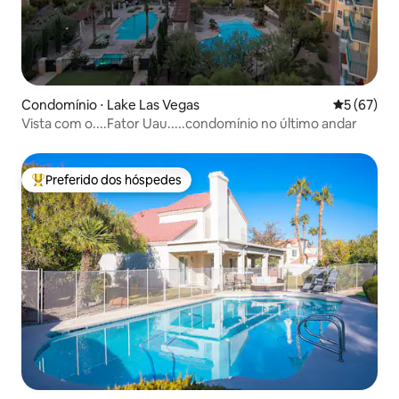
Condomínio ⋅ Lake Las Vegas
5 de uma a
5 (67)
Vista com o....Fator Uau.....condomínio no último andar
Preferido dos hóspedes
Entre os melhores preferidos dos hóspedes