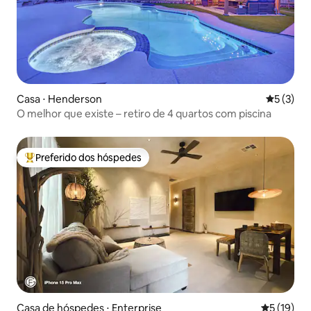
Casa ⋅ Henderson
5 de uma 
5 (3)
O melhor que existe – retiro de 4 quartos com piscina
Preferido dos hóspedes
Entre os melhores preferidos dos hóspedes
Casa de hóspedes ⋅ Enterprise
5 de uma a
5 (19)