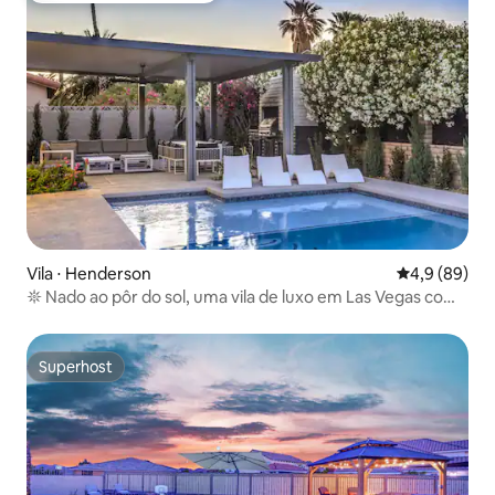
Vila ⋅ Henderson
4,9 de uma a
4,9 (89)
𖤓 Nado ao pôr do sol, uma vila de luxo em Las Vegas com
piscina e spa
Superhost
Superhost