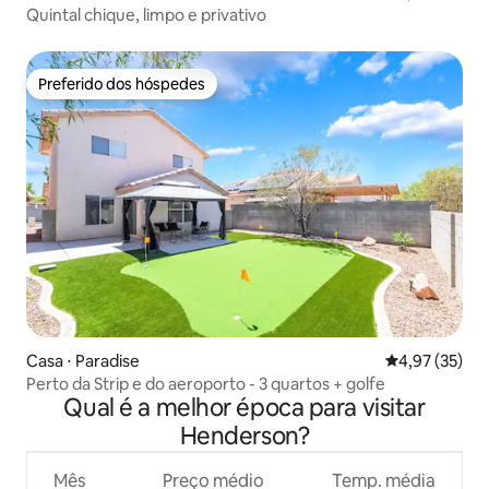
Quintal chique, limpo e privativo
Preferido dos hóspedes
Preferido dos hóspedes
Casa ⋅ Paradise
4,97 de uma a
4,97 (35)
Perto da Strip e do aeroporto - 3 quartos + golfe
Qual é a melhor época para visitar
Henderson?
Mês
Preço médio
Temp. média