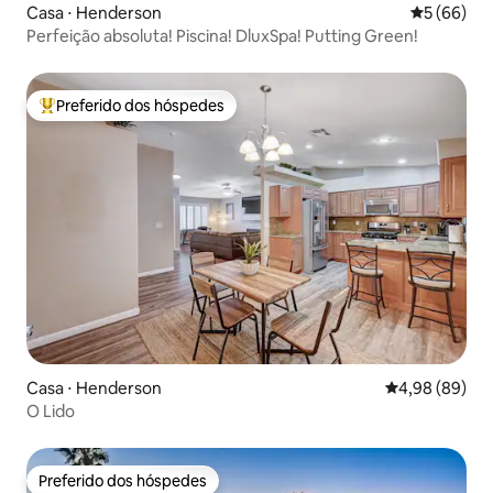
Casa ⋅ Henderson
5 de uma a
5 (66)
Perfeição absoluta! Piscina! DluxSpa! Putting Green!
Preferido dos hóspedes
Entre os melhores preferidos dos hóspedes
Casa ⋅ Henderson
4,98 de uma av
4,98 (89)
O Lido
Preferido dos hóspedes
Preferido dos hóspedes