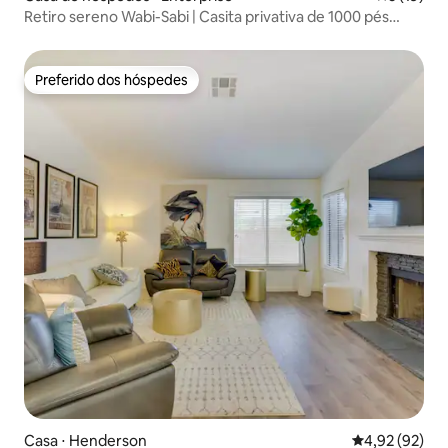
Retiro sereno Wabi-Sabi | Casita privativa de 1000 pés
quadrados
Preferido dos hóspedes
Preferido dos hóspedes
Casa ⋅ Henderson
4,92 de uma a
4,92 (92)