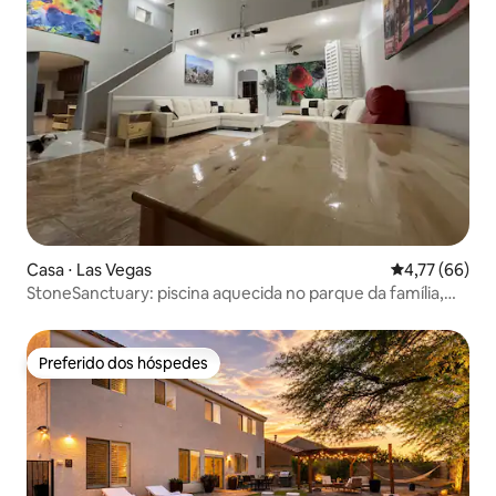
Casa ⋅ Las Vegas
4,77 de uma a
4,77 (66)
StoneSanctuary: piscina aquecida no parque da família,
bilhar
Preferido dos hóspedes
Preferido dos hóspedes