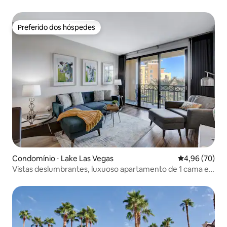
banheira de hidromassagem e jogos
Preferido dos hóspedes
Preferido dos hóspedes
Condomínio ⋅ Lake Las Vegas
4,96 de uma a
4,96 (70)
Vistas deslumbrantes, luxuoso apartamento de 1 cama e 1
banheiro.