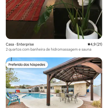
Casa ⋅ Enterprise
4,9 de uma a
4,9 (21)
2 quartos com banheira de hidromassagem e sauna
Preferido dos hóspedes
Preferido dos hóspedes