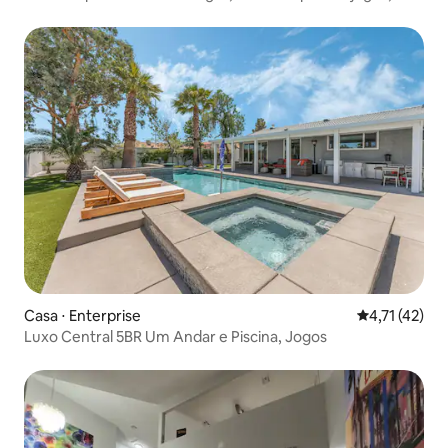
perto da Strip
Casa ⋅ Enterprise
4,71 de uma a
4,71 (42)
Luxo Central 5BR Um Andar e Piscina, Jogos