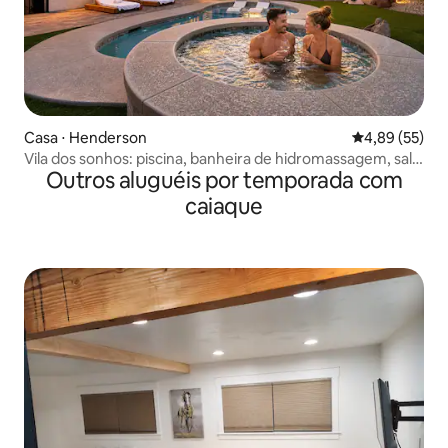
Casa ⋅ Henderson
4,89 de uma a
4,89 (55)
Vila dos sonhos: piscina, banheira de hidromassagem, sala
Outros aluguéis por temporada com
de jogos, perto da Strip
caiaque