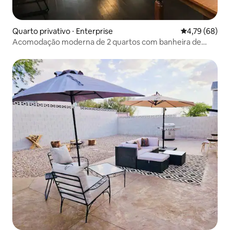
Quarto privativo ⋅ Enterprise
4,79 de uma a
4,79 (68)
Acomodação moderna de 2 quartos com banheira de
hidromassagem e escritório