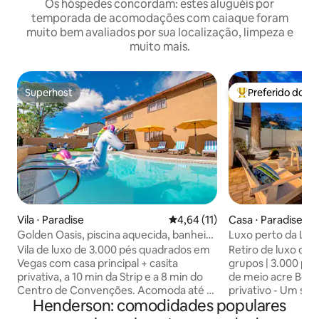
Os hóspedes concordam: estes aluguéis por
temporada de acomodações com caiaque foram
muito bem avaliados por sua localização, limpeza e
muito mais.
Superhost
Preferido dos 
Superhost
Entre os melhore
Vila ⋅ Paradise
4,64 de uma avaliação média de
4,64 (11)
Casa ⋅ Paradise
Golden Oasis, piscina aquecida, banheira
Luxo perto da Las V
de hidromassagem e a 10 minutos da
spa, jogos, escritó
Vila de luxo de 3.000 pés quadrados em
Retiro de luxo de 
Strip
Vegas com casa principal + casita
grupos | 3.000 pés
privativa, a 10 min da Strip e a 8 min do
de meio acre Bem-
Centro de Convenções. Acomoda até 16
privativo - Um so
Henderson: comodidades populares
pessoas, com 5 quartos e 3 banheiros e 1
entretenimento. 🏊🏼 Piscina aquecida:
lavabo. Desfrute de uma piscina
divirtam-se junto