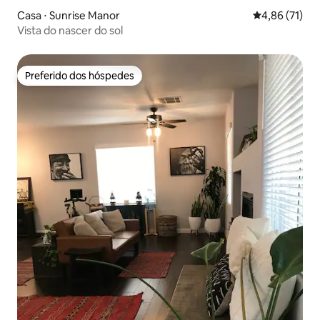
Casa ⋅ Sunrise Manor
4,86 de uma a
4,86 (71)
Vista do nascer do sol
Preferido dos hóspedes
Preferido dos hóspedes