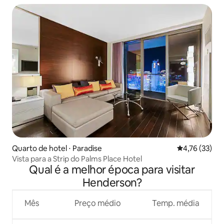
Quarto de hotel ⋅ Paradise
4,76 de uma a
4,76 (33)
Vista para a Strip do Palms Place Hotel
Qual é a melhor época para visitar
Henderson?
Mês
Preço médio
Temp. média