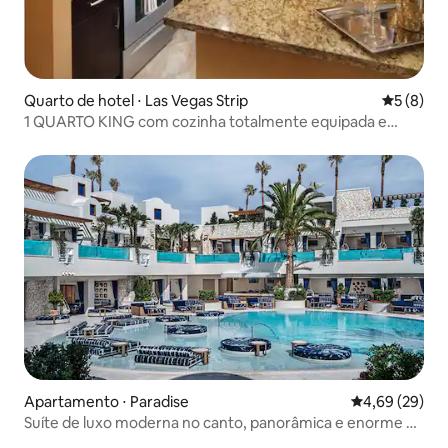
Quarto de hotel ⋅ Las Vegas Strip
5 de uma 
5 (8)
1 QUARTO KING com cozinha totalmente equipada e
piscina
Apartamento ⋅ Paradise
4,69 de uma a
4,69 (29)
Suíte de luxo moderna no canto, panorâmica e enorme no
17º andar