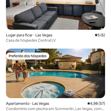
Lugar para ficar ⋅ Las Vegas
5 de uma 
5 (6)
Casa de hóspedes Central LV
Preferido dos hóspedes
Preferido dos hóspedes
Apartamento ⋅ Las Vegas
4,98 de uma a
4,98 (57)
Condomínio com piscina em Summerlin, Las Vegas, com