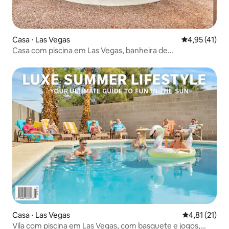
Casa ⋅ Las Vegas
4,95 de uma a
4,95 (41)
Casa com piscina em Las Vegas, banheira de
hidromassagem e churrasqueira perto da Strip
Casa ⋅ Las Vegas
4,81 de uma a
4,81 (21)
Vila com piscina em Las Vegas, com basquete e jogos,