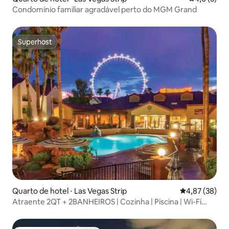
Condomínio familiar agradável perto do MGM Grand
Superhost
Superhost
Quarto de hotel ⋅ Las Vegas Strip
4,87 de uma a
4,87 (38)
Atraente 2QT + 2BANHEIROS | Cozinha | Piscina | Wi-Fi
grátis