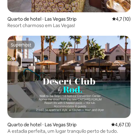
Quarto de hotel ⋅ Las Vegas Strip
4,7 de uma a
4,7 (10)
Resort charmoso em Las Vegas!
Superhost
Superhost
Quarto de hotel ⋅ Las Vegas Strip
4,67 de uma 
4,67 (3)
A estadia perfeita, um lugar tranquilo perto de tudo.