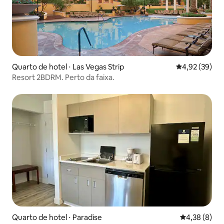
Quarto de hotel ⋅ Las Vegas Strip
4,92 de uma a
4,92 (39)
Resort 2BDRM. Perto da faixa.
Quarto de hotel ⋅ Paradise
4,38 de uma 
4,38 (8)