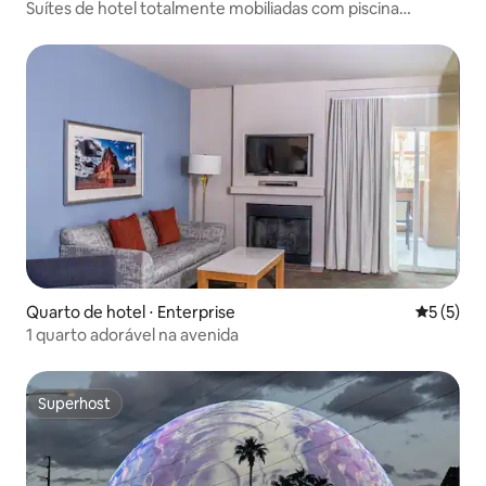
Suítes de hotel totalmente mobiliadas com piscina
externa
Quarto de hotel ⋅ Enterprise
5 de uma 
5 (5)
1 quarto adorável na avenida
Superhost
Superhost