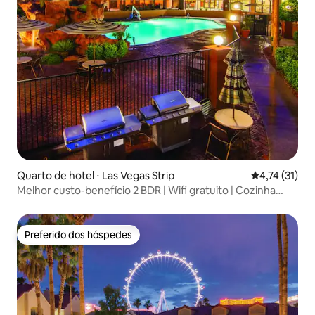
Quarto de hotel ⋅ Las Vegas Strip
4,74 de uma a
4,74 (31)
Melhor custo-benefício 2 BDR | Wifi gratuito | Cozinha
completa | Piscina
Preferido dos hóspedes
Preferido dos hóspedes