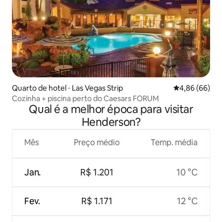
Quarto de hotel ⋅ Las Vegas Strip
4,86 de uma av
4,86 (66)
Cozinha + piscina perto do Caesars FORUM
Qual é a melhor época para visitar
Henderson?
Mês
Preço médio
Temp. média
Jan.
R$ 1.201
10 °C
Fev.
R$ 1.171
12 °C