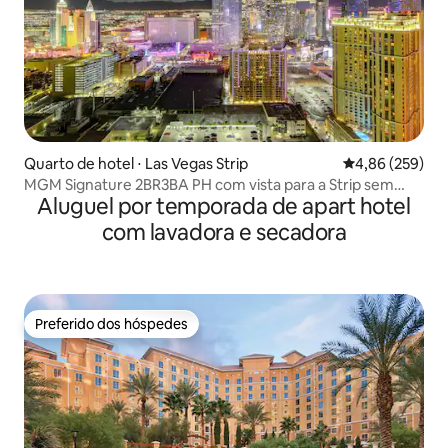
Quarto de hotel ⋅ Las Vegas Strip
4,86 de uma ava
4,86 (259)
MGM Signature 2BR3BA PH com vista para a Strip sem
Aluguel por temporada de apart hotel
taxa de resort
com lavadora e secadora
Preferido dos hóspedes
Preferido dos hóspedes