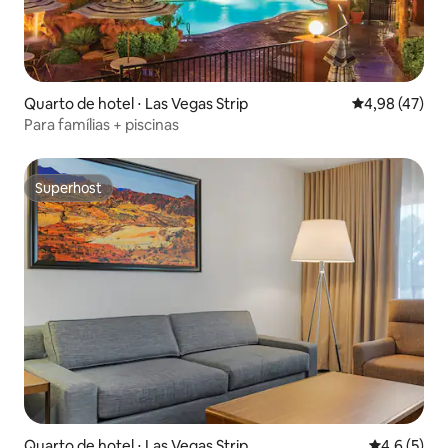
Quarto de hotel ⋅ Las Vegas Strip
4,98 de uma a
4,98 (47)
Para famílias + piscinas
Superhost
Superhost
Quarto de hotel ⋅ Las Vegas Strip
4,6 de uma 
4,6 (5)