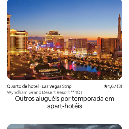
Quarto de hotel ⋅ Las Vegas Strip
4,67 de uma 
4,67 (3)
Wyndham Grand Desert Resort ** 1QT
Outros aluguéis por temporada em
apart-hotéis