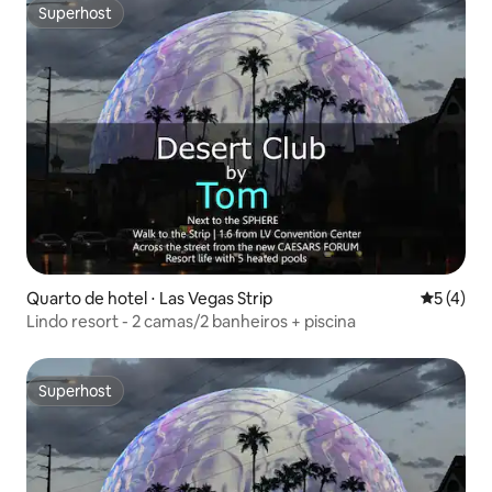
Superhost
Superhost
Quarto de hotel ⋅ Las Vegas Strip
5 de uma 
5 (4)
Lindo resort - 2 camas/2 banheiros + piscina
Superhost
Superhost