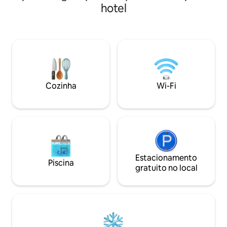
Segurança 24 horas, 7 dias por semana e
hotel
negócios, perto de
estacionamento com manobrista
restaurantes, vida
incluído *Topgolf Next Door
entretenimento de
tranquilo e relaxa
Cozinha
Wi-Fi
Estacionamento
Piscina
gratuito no local