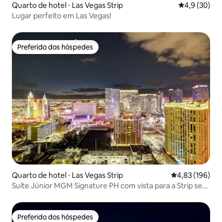
Quarto de hotel ⋅ Las Vegas Strip
4,9 de uma a
4,9 (30)
Lugar perfeito em Las Vegas!
Preferido dos hóspedes
Preferido dos hóspedes
Quarto de hotel ⋅ Las Vegas Strip
4,83 de uma av
4,83 (196)
Suíte Júnior MGM Signature PH com vista para a Strip sem
taxa de resort
Preferido dos hóspedes
Preferido dos hóspedes