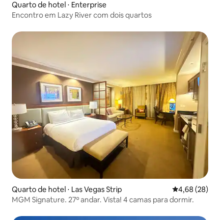
Quarto de hotel ⋅ Enterprise
Encontro em Lazy River com dois quartos
Quarto de hotel ⋅ Las Vegas Strip
4,68 de uma a
4,68 (28)
MGM Signature. 27º andar. Vista! 4 camas para dormir.