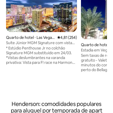
Quarto de hotel ⋅ Las Vegas
4,81 de uma avaliação média de 
4,81 (254)
Strip
Suíte Júnior MGM Signature com vista
Quarto de hotel ⋅ 
para a Strip sem taxa de resort
* Estúdio Penthouse Jr no colchão
Estadia em Vegas –
Signature MGM substituído em 24/03.
Estacionamento e 
Sem taxas de reso
*Vistas deslumbrantes na varanda
gratuito - Valet gratuito 
privativa: Vista para F! race na Harmon
minutos do coração
Ave *Acesso a TODAS as comodidades
perto do Bellagio,
do MGM - Sem taxa de resort, uma
Sphere, este refúgi
economia de US$ 45 por noite *
combina conforto,
Caminhada de 5 minutos até a Strip -
Desfrute de vista
Passarela interna móvel *Uma cama king
cozinha completa
+uma cama queen size Total *pequena
luxuosa, Wi-Fi rápi
cozinha com torradeira, pratos quentes,
de hidromassagem
micro-ondas, geladeira e liquidificador
Henderson: comodidades populares
in na portaria 24h
*Acesso à grande piscina da MGM com
escapada em Vega
para aluguel por temporada de apart
rio preguiçoso e instalações de fitness *
show, viagem de g