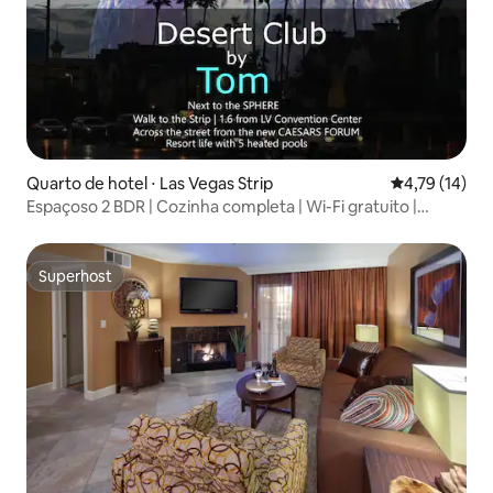
Quarto de hotel ⋅ Las Vegas Strip
4,79 de uma a
4,79 (14)
Espaçoso 2 BDR | Cozinha completa | Wi-Fi gratuito |
Piscina
Superhost
Superhost