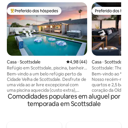
Preferido dos hóspedes
Preferido dos hó
Entre os melhores preferidos dos hóspedes
Preferido dos hó
Casa ⋅ Scottsdale
4,98 de uma avaliação média de
4,98 (44)
Casa ⋅ Scottsdale
Refúgio em Scottsdale, piscina, banheira
Scottsdale: The Ca
de hidromassagem, filmes ao ar livre!
cidade antiga
Bem-vindo a um belo refúgio perto da
Bem-vindo ao **The
Cidade Velha de Scottsdale. Desfrute de
Nosso recém-reno
uma vida ao ar livre excepcional com
quartos e 2,5 banh
uma piscina aquecida (custo extra),
coração da Old To
Comodidades populares em aluguel por
banheira de hidromassagem relaxante e
casa unifamiliar d
quintal espaçoso. Passe as manhãs na
quadrados oferece
temporada em Scottsdale
bicicleta Peloton, os dias à beira da
por toda parte, c
piscina e as noites assistindo a filmes ao
aquecida, pérgula 
ar livre. Seja você um casal que busca
12x12, área de jant
uma escapadinha tranquila, uma família
inteligente de 65" 