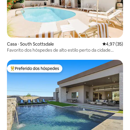
Casa ⋅ South Scottsdale
4,97 de uma a
4,97 (35)
Favorito dos hóspedes de alto estilo perto da cidade
antiga
Preferido dos hóspedes
Entre os melhores preferidos dos hóspedes