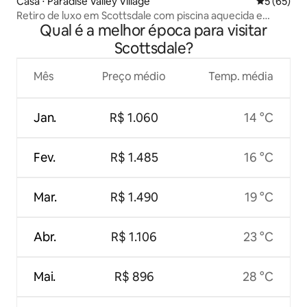
Casa ⋅ Paradise Valley Village
5 de uma a
5 (65)
Retiro de luxo em Scottsdale com piscina aquecida e
Qual é a melhor época para visitar
banheira de hidromassagem
Scottsdale?
Mês
Preço médio
Temp. média
Jan.
R$ 1.060
14 °C
Fev.
R$ 1.485
16 °C
Mar.
R$ 1.490
19 °C
Abr.
R$ 1.106
23 °C
Mai.
R$ 896
28 °C