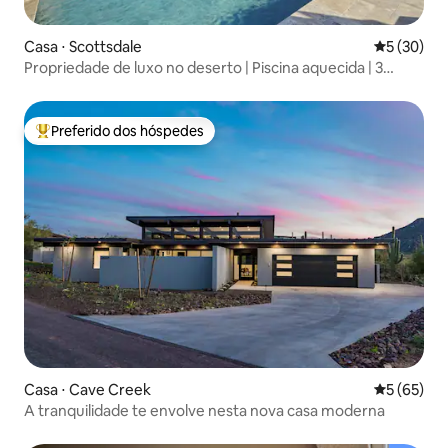
Casa ⋅ Scottsdale
5 de uma a
5 (30)
Propriedade de luxo no deserto | Piscina aquecida | 3
camas king size | Peloton
Preferido dos hóspedes
Entre os melhores preferidos dos hóspedes
Casa ⋅ Cave Creek
5 de uma a
5 (65)
A tranquilidade te envolve nesta nova casa moderna