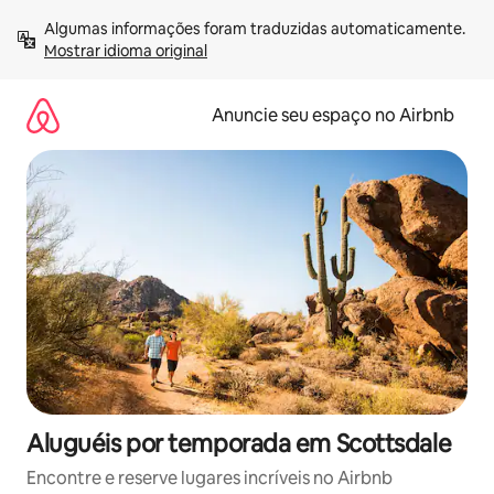
Pular
Algumas informações foram traduzidas automaticamente. 
para
Mostrar idioma original
o
conteúdo
Anuncie seu espaço no Airbnb
Aluguéis por temporada em Scottsdale
Encontre e reserve lugares incríveis no Airbnb