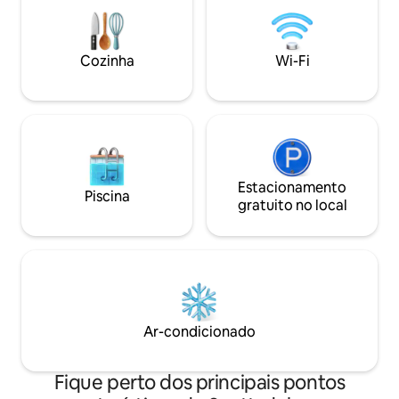
que cria memórias, amigos que
verde personaliza
desfrutam de tempo juntos ou um
espreguiçadeiras 
viajante de negócios que busca
pessoas e uma qua
conforto, esta acomodação oferece um
tamanho normal c
Cozinha
Wi-Fi
espaço convidativo que todos podem
estádio. Perfeito
desfrutar. Sua escapadela no deserto
durante todo o an
está à sua espera.
experiência de est
Estacionamento
Piscina
gratuito no local
Ar-condicionado
Fique perto dos principais pontos