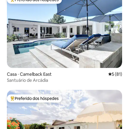
Entre os melhores preferidos dos hóspedes
Casa ⋅ Camelback East
5 de uma a
5 (81)
Santuário de Arcádia
Preferido dos hóspedes
Entre os melhores preferidos dos hóspedes