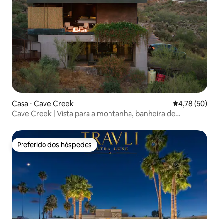
Casa ⋅ Cave Creek
4,78 de uma a
4,78 (50)
Cave Creek | Vista para a montanha, banheira de
hidromassagem e fogueira
Preferido dos hóspedes
Preferido dos hóspedes