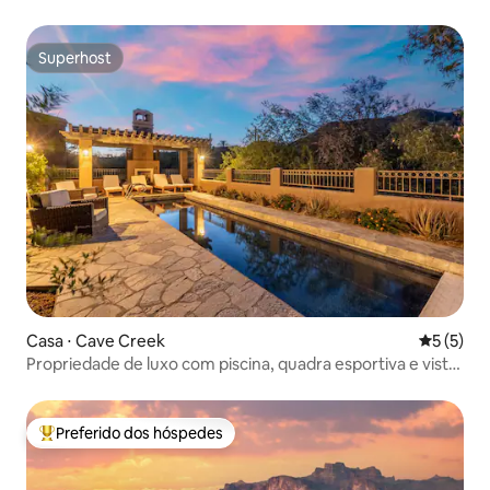
Superhost
Superhost
Casa ⋅ Cave Creek
5 de uma 
5 (5)
Propriedade de luxo com piscina, quadra esportiva e vista
para as montanhas
Preferido dos hóspedes
Entre os melhores preferidos dos hóspedes