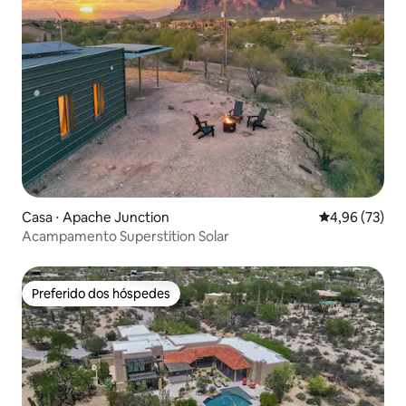
Casa ⋅ Apache Junction
4,96 de uma a
4,96 (73)
Acampamento Superstition Solar
Preferido dos hóspedes
Preferido dos hóspedes