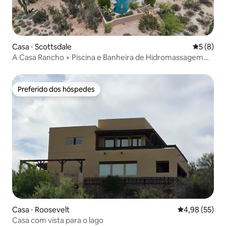
Casa ⋅ Scottsdale
5 de uma 
5 (8)
A Casa Rancho + Piscina e Banheira de Hidromassagem
em Scottsdale
Preferido dos hóspedes
Preferido dos hóspedes
Casa ⋅ Roosevelt
4,98 de uma a
4,98 (55)
Casa com vista para o lago