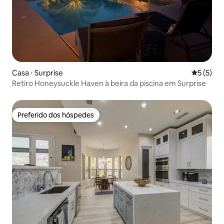
Casa ⋅ Surprise
5 de uma 
5 (5)
Retiro Honeysuckle Haven à beira da piscina em Surprise
Preferido dos hóspedes
Preferido dos hóspedes