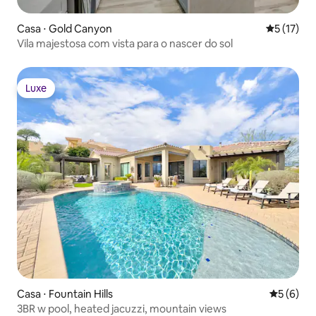
Casa ⋅ Gold Canyon
5 de uma a
5 (17)
Vila majestosa com vista para o nascer do sol
Luxe
Luxe
Casa ⋅ Fountain Hills
5 de uma 
5 (6)
3BR w pool, heated jacuzzi, mountain views