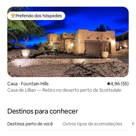
Preferido dos hóspedes
Entre os melhores preferidos dos hóspedes
Casa ⋅ Fountain Hills
4,96 de uma a
4,96 (55)
Casa de Lillian — Retiro no deserto perto de Scottsdale
Destinos para conhecer
Destinos perto de você
Outros tipos de acomodações
Pr