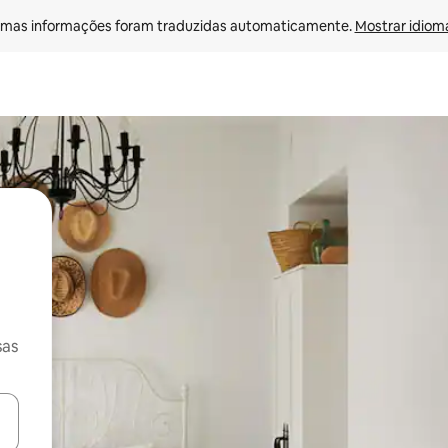
mas informações foram traduzidas automaticamente. 
Mostrar idioma
sas
ore-os usando as seta para cima e para baixo do teclado ou tocando e