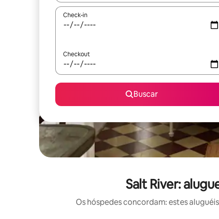
Check-in
Checkout
Buscar
Salt River: alug
Os hóspedes concordam: estes aluguéis 