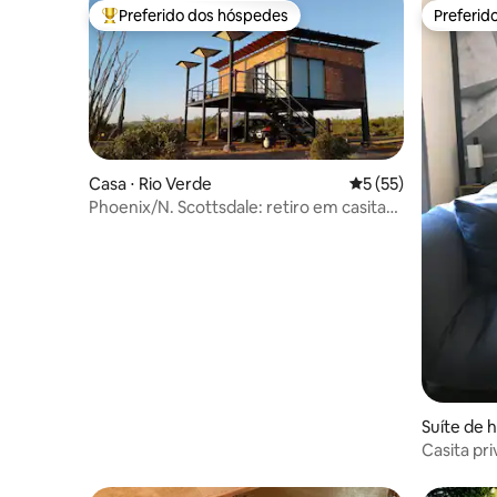
Preferido dos hóspedes
Preferid
Entre os melhores preferidos dos hóspedes
Preferid
Casa ⋅ Rio Verde
5 de uma avaliação 
5 (55)
Phoenix/N. Scottsdale: retiro em casita
única
Suíte de 
Casita pr
Encanto C