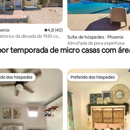
oenix
4,8 de uma avaliação média de 5, 40 avalia
4,8 (40)
istórico da década de 1930 com
édia de 5, 395 avaliações
Suíte de hóspedes ⋅ Phoenix
ntemporâneo
Almofada de pera espinhosa
por temporada de micro casas com áre
rido dos hóspedes
Preferido dos hóspedes
 melhores preferidos dos hóspedes
Preferido dos hóspedes