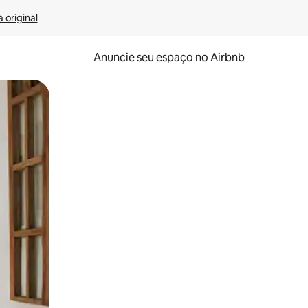
 original
Anuncie seu espaço no Airbnb
 deslizando o dedo na tela.