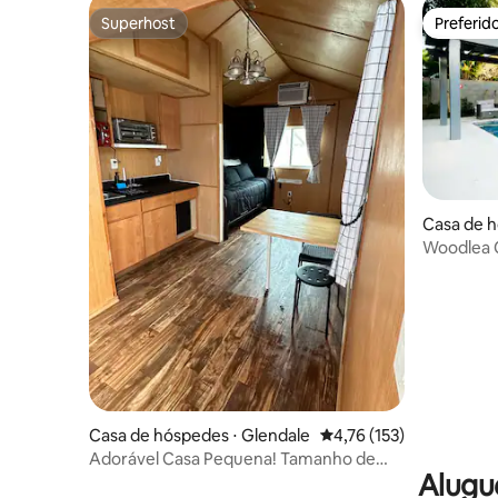
Superhost
Preferid
Superhost
Preferid
Casa de h
Woodlea C
spa* - Es
Casa de hóspedes ⋅ Glendale
4,76 de uma avaliação m
4,76 (153)
Adorável Casa Pequena! Tamanho de
Alugu
estúdio, minimalista e aconchegante.