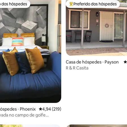
o dos hóspedes
Preferido dos hóspedes
o dos hóspedes
Entre os melhores preferidos d
média de 5, 55 avaliações
Casa de hóspedes ⋅ Payson
4
R & R Casita
hóspedes ⋅ Phoenix
4,94 de uma avaliação média de 5, 219 avalia
4,94 (219)
ivada no campo de golfe
entral