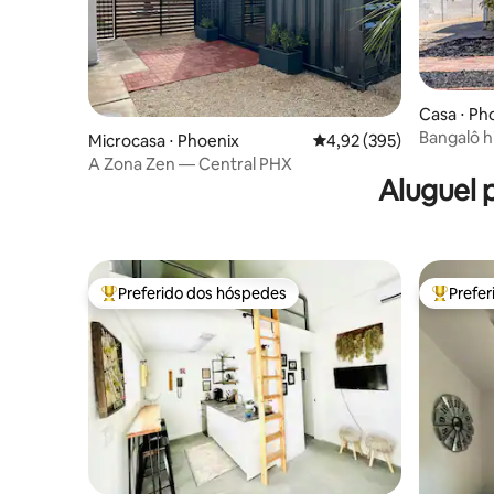
Casa ⋅ Ph
Bangalô h
Microcasa ⋅ Phoenix
4,92 de uma avaliação m
4,92 (395)
toque co
A Zona Zen — Central PHX
Aluguel 
Preferido dos hóspedes
Prefe
Entre os melhores preferidos dos hóspedes
Entre os