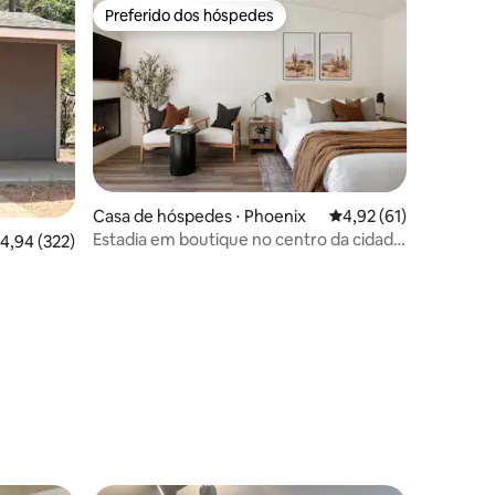
Preferido dos hóspedes
os hóspedes
Preferido dos hóspedes
Casa de hóspedes ⋅ Phoenix
4,92 de uma avaliação
4,92 (61)
Estadia em boutique no centro da cidade
,94 de uma avaliação média de 5, 322 avaliações
4,94 (322)
com charme do deserto
ções