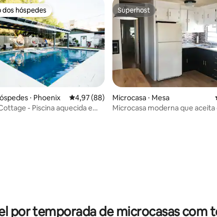
o dos hóspedes
Superhost
o dos hóspedes
Superhost
óspedes ⋅ Phoenix
4,97 de uma avaliação média de 5, 88 avalia
4,97 (88)
Microcasa ⋅ Mesa
ottage - Piscina aquecida e
Microcasa moderna que aceita 
tacionamento coberto
Mesa Spirit Resort
édia de 5, 153 avaliações
el por temporada de microcasas com t