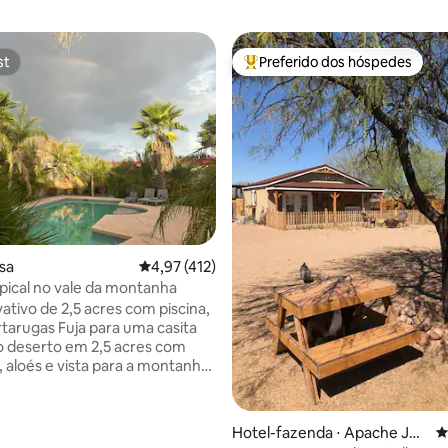
st
Preferido dos hóspedes
st
Entre os melhores preferidos d
sa
4,97 de uma avaliação média de 5, 412 avalia
4,97 (412)
opical no vale da montanha
vativo de 2,5 acres com piscina,
ja para uma casita
o deserto em 2,5 acres com
, aloés e vista para a montanha.
a piscina, a banheira de
agem, o playground, a
eira, o pátio e até mesmo um
Hotel-fazenda ⋅ Apache Jun
4
 crianças. No interior, encontre