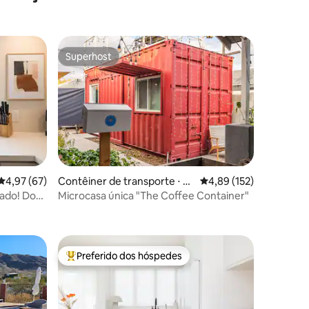
Superhost
os hóspedes
Superhost
4,97 de uma avaliação média de 5, 67 avaliações
4,97 (67)
Contêiner de transporte ⋅ P
4,89 de uma avaliação 
4,89 (152)
hoenix
nado! Dog
Microcasa única "The Coffee Container"
ções
Preferido dos hóspedes
os hóspedes
Entre os melhores preferidos dos hóspedes