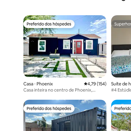
Preferido dos hóspedes
Superho
Preferido dos hóspedes
Superho
Casa ⋅ Phoenix
4,79 de uma avaliação m
4,79 (154)
Suíte de 
Casa inteira no centro de Phoenix,
#4 Estúd
distrito de Garfield
estacion
Preferido dos hóspedes
Preferid
Preferido dos hóspedes
Preferid