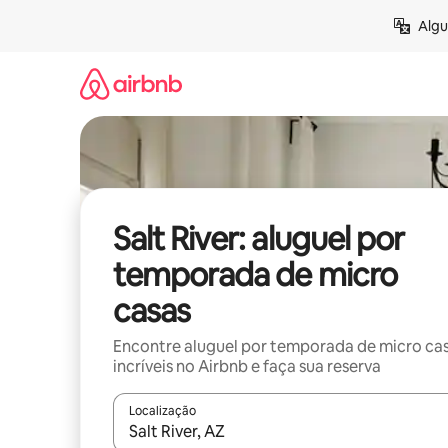
Pular
Algu
para
o
conteúdo
Salt River: aluguel por
temporada de micro
casas
Encontre aluguel por temporada de micro ca
incríveis no Airbnb e faça sua reserva
Localização
Quando os resultados estiverem disponíveis, expl