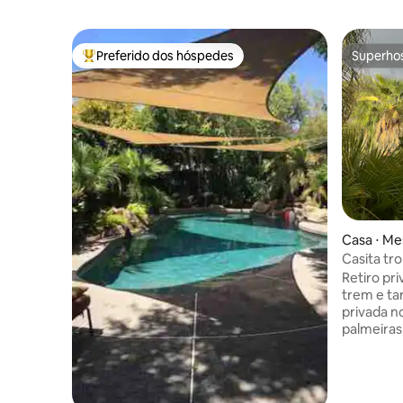
Preferido dos hóspedes
Superho
Entre os melhores preferidos dos hóspedes
Superho
Casa ⋅ Me
Casita tr
Retiro pri
trem e tartarugas Fu
privada n
palmeiras
Aproveite 
hidromass
churrasqu
trem para