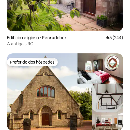
Edifício religioso ⋅ Penruddock
5 de uma av
5 (244)
A antiga URC
Preferido dos hóspedes
Preferido dos hóspedes