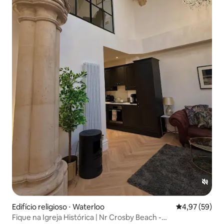
Edifício religioso ⋅ Waterloo
4,97 de uma a
4,97 (59)
Fique na Igreja Histórica | Nr Crosby Beach -