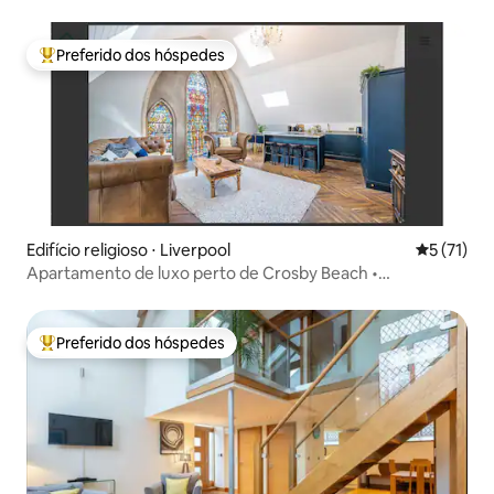
Estacionamento
Preferido dos hóspedes
Entre os melhores preferidos dos hóspedes
Edifício religioso ⋅ Liverpool
5 de uma a
5 (71)
Apartamento de luxo perto de Crosby Beach •
Estacionamento gratuito
Preferido dos hóspedes
Entre os melhores preferidos dos hóspedes