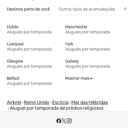
Destinos perto de você
Outros tipos de acomodações
Pr
Dublin
Manchester
Aluguéis por temporada
Aluguéis por temporada
Liverpool
York
Aluguéis por temporada
Aluguéis por temporada
Glasgow
Galway
Aluguéis por temporada
Aluguéis por temporada
Belfast
Mostrar mais
Aluguéis por temporada
Airbnb
Reino Unido
Escócia
Mar das Hébridas
Aluguel por temporada de prédios religiosos