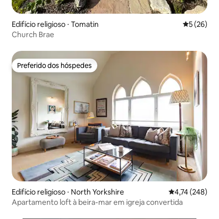
Edifício religioso ⋅ Tomatin
5 de uma a
5 (26)
Church Brae
Preferido dos hóspedes
Preferido dos hóspedes
Edifício religioso ⋅ North Yorkshire
4,74 de uma av
4,74 (248)
Apartamento loft à beira-mar em igreja convertida