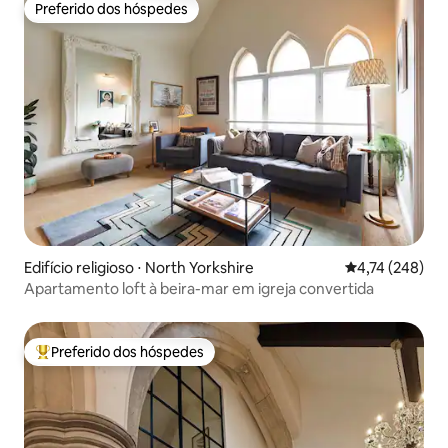
Preferido dos hóspedes
Preferido dos hóspedes
Edifício religioso ⋅ North Yorkshire
4,74 de uma av
4,74 (248)
Apartamento loft à beira-mar em igreja convertida
Preferido dos hóspedes
Entre os melhores preferidos dos hóspedes