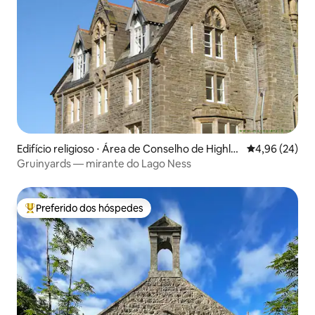
Edifício religioso ⋅ Área de Conselho de Highla
4,96 de uma a
4,96 (24)
nd
Gruinyards — mirante do Lago Ness
Preferido dos hóspedes
Entre os melhores preferidos dos hóspedes