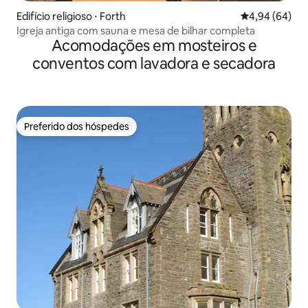
Edifício religioso ⋅ Forth
4,94 de uma av
4,94 (64)
Igreja antiga com sauna e mesa de bilhar completa
Acomodações em mosteiros e
conventos com lavadora e secadora
Preferido dos hóspedes
Preferido dos hóspedes