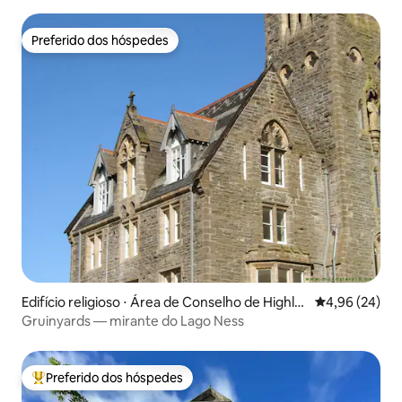
Preferido dos hóspedes
Preferido dos hóspedes
Edifício religioso ⋅ Área de Conselho de Highla
4,96 de uma a
4,96 (24)
nd
Gruinyards — mirante do Lago Ness
Preferido dos hóspedes
Entre os melhores preferidos dos hóspedes