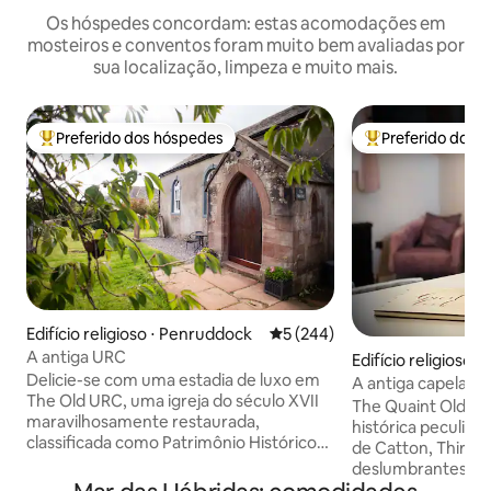
Os hóspedes concordam: estas acomodações em
mosteiros e conventos foram muito bem avaliadas por
sua localização, limpeza e muito mais.
Preferido dos hóspedes
Preferido dos 
Entre os melhores preferidos dos hóspedes
Entre os melhore
Edifício religioso ⋅ Penruddock
5 de uma avaliação média de 
5 (244)
A antiga URC
Edifício religioso ⋅ 
Delicie-se com uma estadia de luxo em
A antiga capela: 
The Old URC, uma igreja do século XVII
banheira de hidr
The Quaint Old C
maravilhosamente restaurada,
histórica peculiar 
classificada como Patrimônio Histórico
de Catton, Thirsk.
de Grau II e situada em meio às
deslumbrantes, o
paisagens deslumbrantes do Lake
infinitas, incluindo