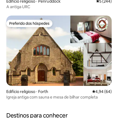
Edifício religioso ⋅ Penruddock
5 de uma av
5 (244)
A antiga URC
Preferido dos hóspedes
Preferido dos hóspedes
Edifício religioso ⋅ Forth
4,94 de uma av
4,94 (64)
Igreja antiga com sauna e mesa de bilhar completa
Destinos para conhecer