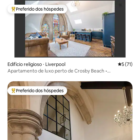
Preferido dos hóspedes
Entre os melhores preferidos dos hóspedes
Edifício religioso ⋅ Liverpool
5 de uma a
5 (71)
Apartamento de luxo perto de Crosby Beach •
Estacionamento gratuito
Preferido dos hóspedes
Entre os melhores preferidos dos hóspedes