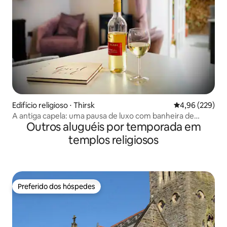
Edifício religioso ⋅ Thirsk
4,96 de uma ava
4,96 (229)
A antiga capela: uma pausa de luxo com banheira de
Outros aluguéis por temporada em
hidromassagem
templos religiosos
Preferido dos hóspedes
Preferido dos hóspedes