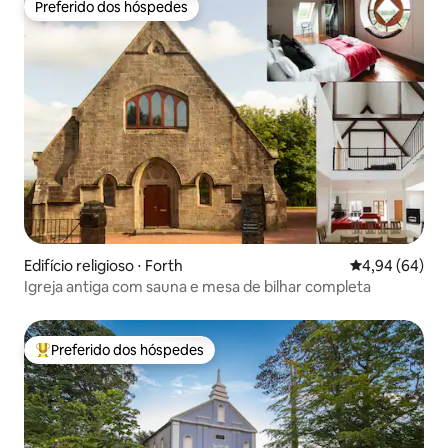
Preferido dos hóspedes
Preferido dos hóspedes
Edifício religioso ⋅ Forth
4,94 de uma av
4,94 (64)
Igreja antiga com sauna e mesa de bilhar completa
Preferido dos hóspedes
Entre os melhores preferidos dos hóspedes