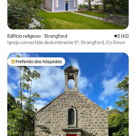
Edifício religioso ⋅ Strangford
5 de uma a
5 (42)
Igreja convertida deslumbrante 5*, Strangford, Co Down
Preferido dos hóspedes
Entre os melhores preferidos dos hóspedes