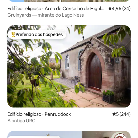
Edifício religioso ⋅ Área de Conselho de Highla
4,96 de uma a
4,96 (24)
nd
Gruinyards — mirante do Lago Ness
Preferido dos hóspedes
Entre os melhores preferidos dos hóspedes
Edifício religioso ⋅ Penruddock
5 de uma av
5 (244)
A antiga URC