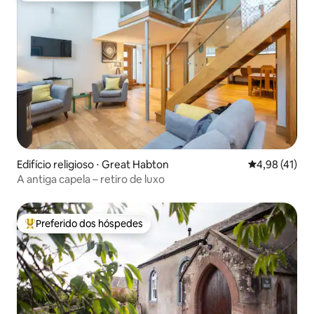
Edifício religioso ⋅ Great Habton
4,98 de uma a
4,98 (41)
A antiga capela – retiro de luxo
Preferido dos hóspedes
Entre os melhores preferidos dos hóspedes