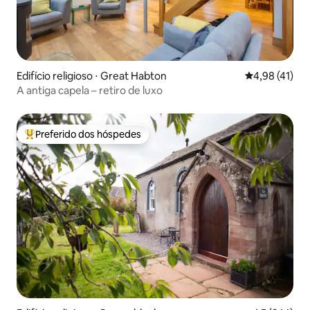
Edifício religioso ⋅ Great Habton
4,98 de uma a
4,98 (41)
A antiga capela – retiro de luxo
Preferido dos hóspedes
Entre os melhores preferidos dos hóspedes