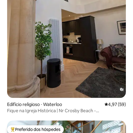
Edifício religioso ⋅ Waterloo
4,97 de uma a
4,97 (59)
Fique na Igreja Histórica | Nr Crosby Beach -
Estacionamento
Preferido dos hóspedes
Entre os melhores preferidos dos hóspedes