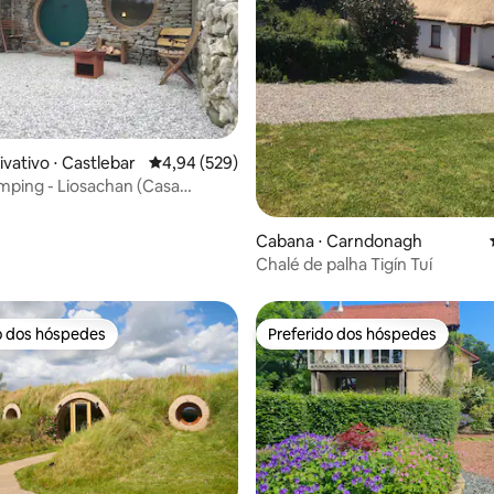
édia de 5, 107 avaliações
ivativo ⋅ Castlebar
4,94 de uma avaliação média de 5, 529 avalia
4,94 (529)
ping - Liosachan (Casa
Cabana ⋅ Carndonagh
Chalé de palha Tigín Tuí
o dos hóspedes
Preferido dos hóspedes
o dos hóspedes
Preferido dos hóspedes