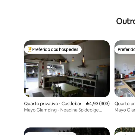
Outro
Preferido dos hóspedes
Preferid
Entre os melhores preferidos dos hóspedes
Preferid
Quarto privativo ⋅ Castlebar
4,93 de uma avaliação m
4,93 (303)
Quarto pr
Mayo Glamping - Nead na Spideoige
Mayo Gla
(Casa Hobbit)
de Cladd