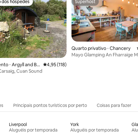
o dos hóspedes
Superhost
o dos hóspedes
Superhost
Quarto privativo ⋅ Chancery
Mayo Glamping An Fharraige Mhor —
édia de 5, 150 avaliações
Chalé de madeira
to ⋅ Argyll and Bu
4,95 de uma avaliação média de 5, 118 avalia
4,95 (118)
l
Carsaig, Cuan Sound
es
Principais pontos turísticos por perto
Coisas para fazer
Liverpool
York
Gl
Aluguéis por temporada
Aluguéis por temporada
Al