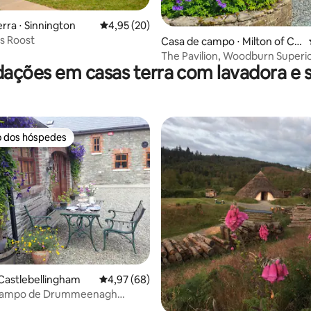
erra ⋅ Sinnington
4,95 de uma avaliação média de 5, 20 avalia
4,95 (20)
s Roost
édia de 5, 133 avaliações
Casa de campo ⋅ Milton of Ca
mpsie
The Pavilion, Woodburn Superi
ções em casas terra com lavadora e 
o dos hóspedes
o dos hóspedes
édia de 5, 396 avaliações
Castlebellingham
4,97 de uma avaliação média de 5, 68 avalia
4,97 (68)
campo de Drummeenagh