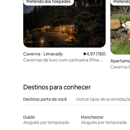
Preferido dos hóspedes
Preferid
Preferido dos hóspedes
Preferid
Caverna ⋅ Limavady
4,97 de uma avaliação m
4,97 (150)
Cavernas de luxo com cachoeira (Pine
Apartamen
Cave)
te Counci
Caverna 
Destinos para conhecer
Destinos perto de você
Outros tipos de acomodaçõ
Dublin
Manchester
Aluguéis por temporada
Aluguéis por temporada