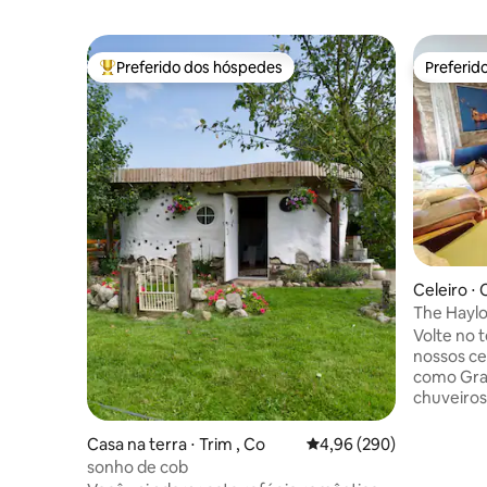
Preferido dos hóspedes
Preferid
Entre os melhores preferidos dos hóspedes
Preferid
Celeiro ⋅
The Haylo
Caldbeck
Volte no 
nossos ce
como Grau
chuveiros
com bom g
churrasqu
Casa na terra ⋅ Trim , Co
4,96 de uma avaliação m
4,96 (290)
noites ac
sonho de cob
coração da