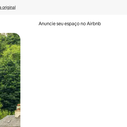
 original
Anuncie seu espaço no Airbnb
 deslizando o dedo na tela.