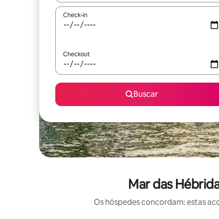
Check-in
Checkout
Buscar
Mar das Hébrid
Os hóspedes concordam: estas acom