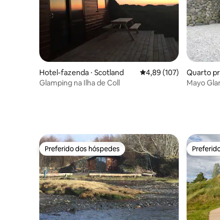
Hotel-fazenda ⋅ Scotland
4,89 de uma avaliação m
4,89 (107)
Quarto pr
Glamping na Ilha de Coll
Mayo Glam
Hobbit)
Preferido dos hóspedes
Preferid
Preferido dos hóspedes
Preferid