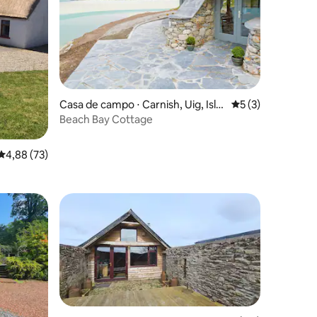
ções
Casa de campo ⋅ Carnish, Uig, Isle
5 de uma avaliaçã
5 (3)
of Lewis
Beach Bay Cottage
4,88 de uma avaliação média de 5, 73 avaliações
4,88 (73)