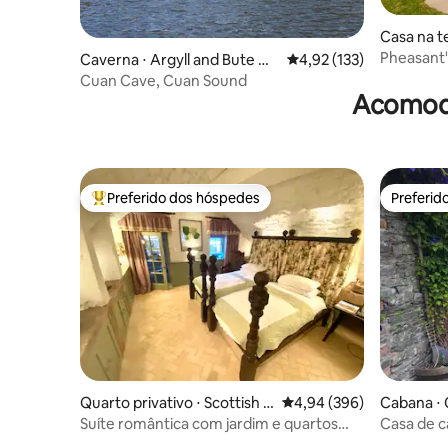
Casa na t
Pheasant'
Caverna ⋅ Argyll and Bute Co
4,92 de uma avaliação m
4,92 (133)
uncil
Cuan Cave, Cuan Sound
Acomoda
Preferido dos hóspedes
Preferid
Entre os melhores preferidos dos hóspedes
Preferid
Quarto privativo ⋅ Scottish B
4,94 de uma avaliação m
4,94 (396)
Cabana ⋅ 
orders
Suíte romântica com jardim e quartos
Casa de 
abobadados de 450 anos
número 3