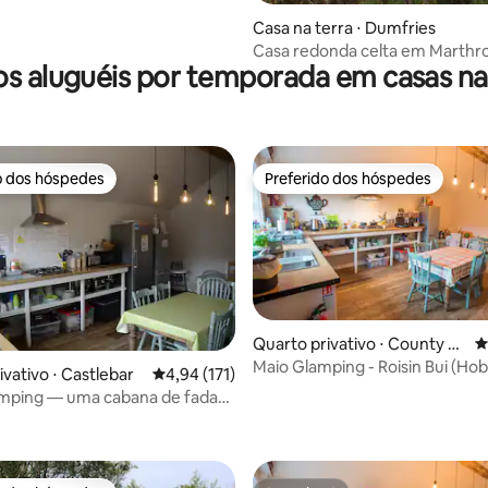
Casa na terra ⋅ Dumfries
Casa redonda celta em Marthr
s aluguéis por temporada em casas na
Mabie
o dos hóspedes
Preferido dos hóspedes
o dos hóspedes
Preferido dos hóspedes
Quarto privativo ⋅ County M
4
ayo
Maio Glamping - Roisin Bui (Hob
édia de 5, 303 avaliações
ivativo ⋅ Castlebar
4,94 de uma avaliação média de 5, 171 avalia
4,94 (171)
mping — uma cabana de fadas
agh