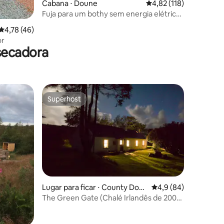
Cabana ⋅ Doune
4,82 de uma avaliação 
4,82 (118)
Fuja para um bothy sem energia elétrica
ções
na Escócia com sauna
4,78 de uma avaliação média de 5, 46 avaliações
4,78 (46)
or
secadora
Superhost
Superhost
Lugar para ficar ⋅ County Don
4,9 de uma avaliação
4,9 (84)
egal
The Green Gate (Chalé Irlandês de 200
ções
anos)