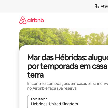
Pular
Algu
para
o
conteúdo
Mar das Hébridas: alugu
por temporada em casa
terra
Encontre acomodações em casas terra incríve
no Airbnb e faça sua reserva
Localização
Quando os resultados estiverem disponíveis, expl