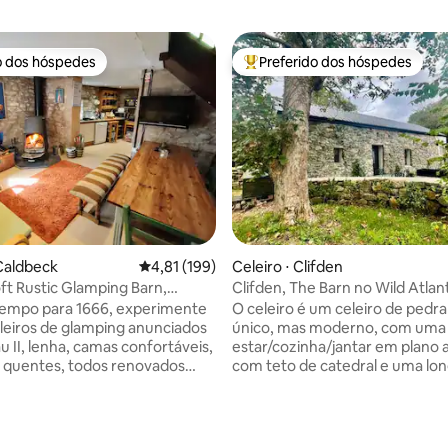
o dos hóspedes
Preferido dos hóspedes
o dos hóspedes
Entre os melhores preferidos d
 Caldbeck
4,81 de uma avaliação média de 5, 199 avalia
4,81 (199)
Celeiro ⋅ Clifden
ft Rustic Glamping Barn,
Clifden, The Barn no Wild Atlan
tempo para 1666, experimente
O celeiro é um celeiro de pedra
leiros de glamping anunciados
único, mas moderno, com uma 
 II, lenha, camas confortáveis,
estar/cozinha/jantar em plano 
 quentes, todos renovados
com teto de catedral e uma lon
osto para 2020. Fogueiras e
estreita com vista para o Lago 
eira em nosso terreno para
um lado, uma pequena janela c
édia de 5, 290 avaliações
onchegantes, situada no
para o mar do outro. Há dois quartos e
 vila cênica do distrito de Lake,
um banheiro estilo box (sem ba