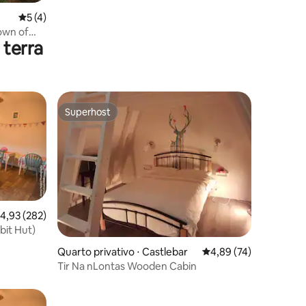
5 de uma avaliação média de 5, 4 avaliações
5 (4)
own of
 terra
Superhost
Superhost
,93 de uma avaliação média de 5, 282 avaliações
4,93 (282)
bit Hut)
ções
Quarto privativo ⋅ Castlebar
4,89 de uma avaliação
4,89 (74)
Tir Na nLontas Wooden Cabin