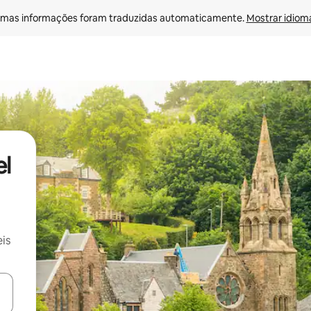
mas informações foram traduzidas automaticamente. 
Mostrar idioma
el
is
ore-os usando as seta para cima e para baixo do teclado ou tocando e