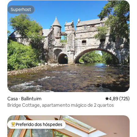
Superhost
Superhost
Casa ⋅ Ballintuim
4,89 de uma av
4,89 (725)
Bridge Cottage, apartamento mágico de 2 quartos
Preferido dos hóspedes
Entre os melhores preferidos dos hóspedes