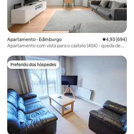
Apartamento ⋅ Edimburgo
4,93 de uma ava
4,93 (694)
Apartamento com vista para o castelo (404) - queda de
preço
Preferido dos hóspedes
Preferido dos hóspedes