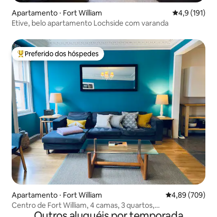
Apartamento ⋅ Fort William
4,9 de uma av
4,9 (191)
Etive, belo apartamento Lochside com varanda
Preferido dos hóspedes
Entre os melhores preferidos dos hóspedes
Apartamento ⋅ Fort William
4,89 de uma ava
4,89 (709)
Centro de Fort William, 4 camas, 3 quartos,
Outros aluguéis por temporada
estacionamento.