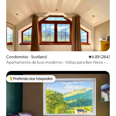
Condomínio ⋅ Scotland
4,89 de uma ava
4,89 (264)
Apartamento de luxo moderno • Vistas para Ben Nevis •
Acomoda 4 pessoas
Preferido dos hóspedes
Entre os melhores preferidos dos hóspedes