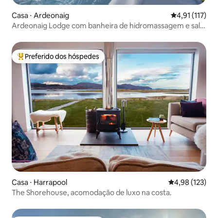
Casa ⋅ Ardeonaig
4,91 de uma av
4,91 (117)
Ardeonaig Lodge com banheira de hidromassagem e sala
de jogos
Preferido dos hóspedes
Entre os melhores preferidos dos hóspedes
Casa ⋅ Harrapool
4,98 de uma av
4,98 (123)
The Shorehouse, acomodação de luxo na costa.