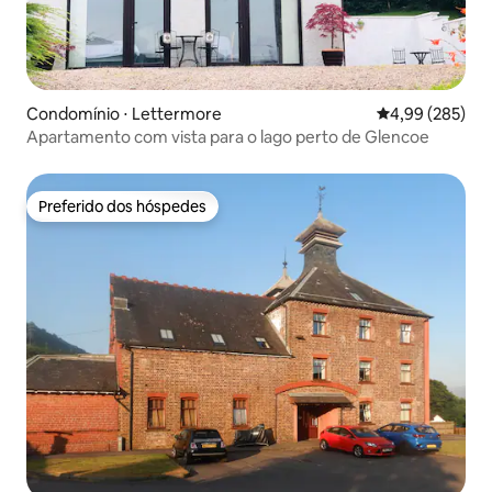
Condomínio ⋅ Lettermore
4,99 de uma ava
4,99 (285)
Apartamento com vista para o lago perto de Glencoe
Preferido dos hóspedes
Preferido dos hóspedes