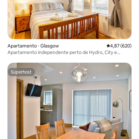
Apartamento ⋅ Glasgow
4,87 de uma ava
4,87 (620)
Apartamento independente perto de Hydro, City e
Westend
Superhost
Superhost