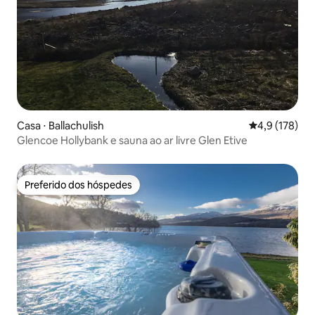
Casa ⋅ Ballachulish
4,9 de uma av
4,9 (178)
Glencoe Hollybank e sauna ao ar livre Glen Etive
Preferido dos hóspedes
Preferido dos hóspedes