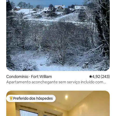
Condomínio ⋅ Fort William
4,92 de uma av
4,92 (243)
Apartamento aconchegante sem serviço incluído com
vista para a montanha e o lago
Preferido dos hóspedes
Entre os melhores preferidos dos hóspedes