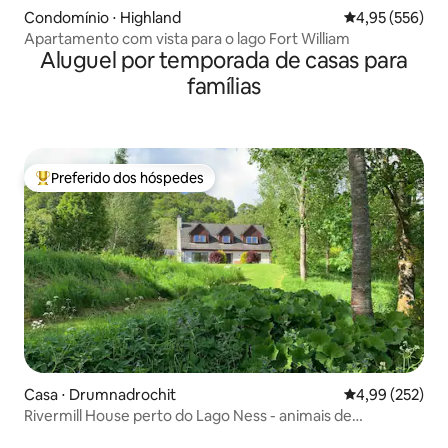
Condomínio ⋅ Highland
4,95 de uma av
4,95 (556)
Apartamento com vista para o lago Fort William
Aluguel por temporada de casas para
famílias
Preferido dos hóspedes
Entre os melhores preferidos dos hóspedes
Casa ⋅ Drumnadrochit
4,99 de uma av
4,99 (252)
Rivermill House perto do Lago Ness - animais de
estimação são bem-vindos.