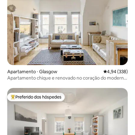
Apartamento ⋅ Glasgow
4,94 de uma ava
4,94 (338)
Apartamento chique e renovado no coração do moderno
West End
Preferido dos hóspedes
Entre os melhores preferidos dos hóspedes