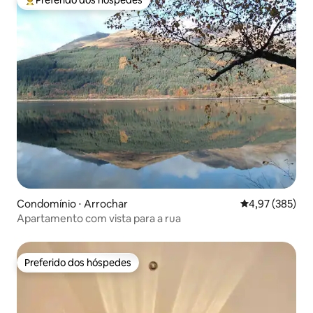
Entre os melhores preferidos dos hóspedes
Condomínio ⋅ Arrochar
4,97 de uma av
4,97 (385)
Apartamento com vista para a rua
Preferido dos hóspedes
Preferido dos hóspedes