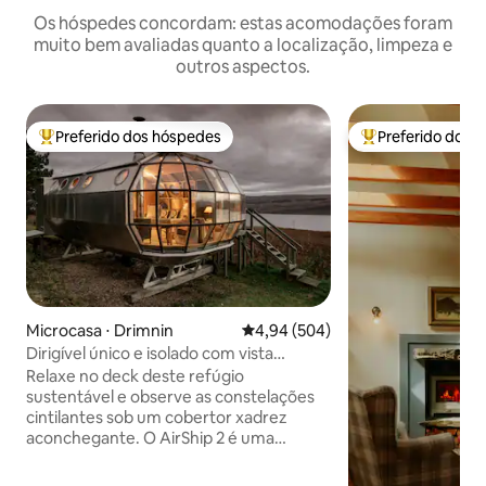
Os hóspedes concordam: estas acomodações foram
muito bem avaliadas quanto a localização, limpeza e
outros aspectos.
Preferido dos hóspedes
Preferido dos 
Entre os melhores preferidos dos hóspedes
Entre os melhore
Microcasa ⋅ Drimnin
4,94 de uma avaliação média de 5
4,94 (504)
Dirigível único e isolado com vista
deslumbrante das Terras Altas
Relaxe no deck deste refúgio
sustentável e observe as constelações
cintilantes sob um cobertor xadrez
aconchegante. O AirShip 2 é uma
cápsula de alumínio icônica e isolada
projetada por Roderick James com vista