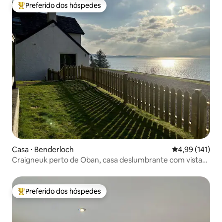
Preferido dos hóspedes
Entre os melhores preferidos dos hóspedes
Casa ⋅ Benderloch
4,99 de uma av
4,99 (141)
Craigneuk perto de Oban, casa deslumbrante com vista
para o mar
Preferido dos hóspedes
Entre os melhores preferidos dos hóspedes