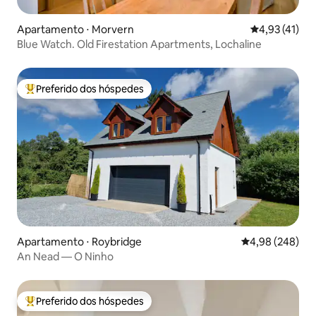
Apartamento ⋅ Morvern
4,93 de uma a
4,93 (41)
Blue Watch. Old Firestation Apartments, Lochaline
Preferido dos hóspedes
Entre os melhores preferidos dos hóspedes
Apartamento ⋅ Roybridge
4,98 de uma ava
4,98 (248)
An Nead — O Ninho
Preferido dos hóspedes
Entre os melhores preferidos dos hóspedes