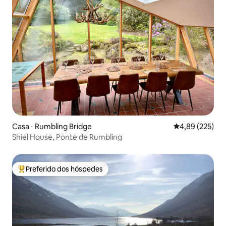
Casa ⋅ Rumbling Bridge
4,89 de uma av
4,89 (225)
Shiel House, Ponte de Rumbling
Preferido dos hóspedes
Entre os melhores preferidos dos hóspedes