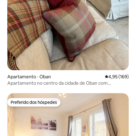
Apartamento ⋅ Oban
4,95 de uma av
4,95 (169)
Apartamento no centro da cidade de Oban com
estacionamento gratuito e elevador
Preferido dos hóspedes
Preferido dos hóspedes