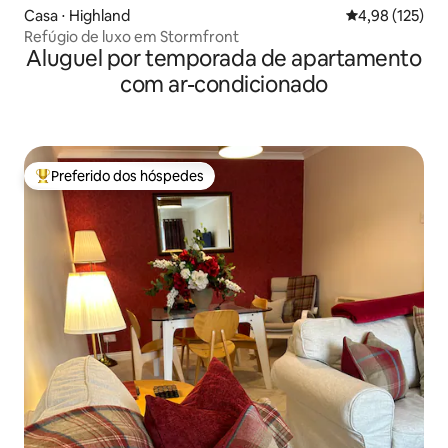
Casa ⋅ Highland
4,98 de uma av
4,98 (125)
Refúgio de luxo em Stormfront
Aluguel por temporada de apartamento
com ar-condicionado
Preferido dos hóspedes
Entre os melhores preferidos dos hóspedes