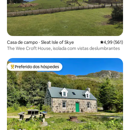
Casa de campo ⋅ Sleat Isle of Skye
4,99 de uma av
4,99 (561)
The Wee Croft House, isolada com vistas deslumbrantes
Preferido dos hóspedes
Entre os melhores preferidos dos hóspedes