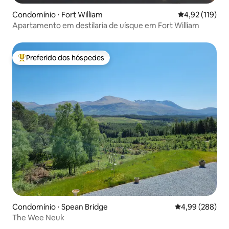
Condomínio ⋅ Fort William
4,92 de uma av
4,92 (119)
Apartamento em destilaria de uísque em Fort William
Preferido dos hóspedes
Entre os melhores preferidos dos hóspedes
Condomínio ⋅ Spean Bridge
4,99 de uma ava
4,99 (288)
The Wee Neuk