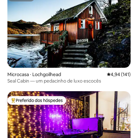
Microcasa ⋅ Lochgoilhead
4,94 de uma av
4,94 (141)
Seal Cabin — um pedacinho de luxo escocês
Preferido dos hóspedes
Entre os melhores preferidos dos hóspedes