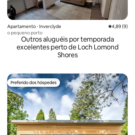
Apartamento ⋅ Inverclyde
4,89 de uma 
4,89 (9)
o pequeno porto
Outros aluguéis por temporada
excelentes perto de Loch Lomond
Shores
Preferido dos hóspedes
Preferido dos hóspedes