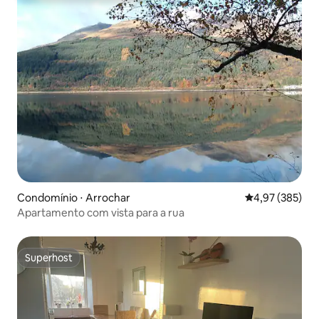
Condomínio ⋅ Arrochar
4,97 de uma av
4,97 (385)
Apartamento com vista para a rua
Superhost
Superhost