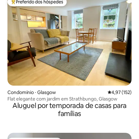
Preferido dos hóspedes
Entre os melhores preferidos dos hóspedes
Condomínio ⋅ Glasgow
4,97 de uma av
4,97 (152)
Flat elegante com jardim em Strathbungo, Glasgow
Aluguel por temporada de casas para
famílias