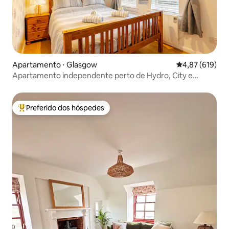
Apartamento ⋅ Glasgow
4,87 de uma av
4,87 (619)
Apartamento independente perto de Hydro, City e
Westend
Preferido dos hóspedes
Entre os melhores preferidos dos hóspedes