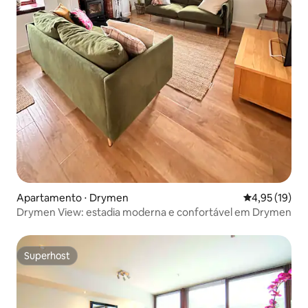
Apartamento ⋅ Drymen
4,95 de uma a
4,95 (19)
Drymen View: estadia moderna e confortável em Drymen
Superhost
Superhost