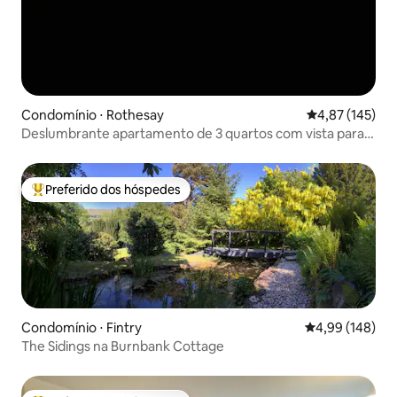
Condomínio ⋅ Rothesay
4,87 de uma av
4,87 (145)
Deslumbrante apartamento de 3 quartos com vista para a
baía de Rothesay
Preferido dos hóspedes
Entre os melhores preferidos dos hóspedes
Condomínio ⋅ Fintry
4,99 de uma av
4,99 (148)
The Sidings na Burnbank Cottage