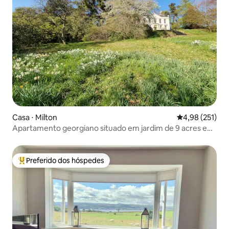
Casa ⋅ Milton
4,98 de uma av
4,98 (251)
Apartamento georgiano situado em jardim de 9 acres e
lago
Preferido dos hóspedes
Entre os melhores preferidos dos hóspedes