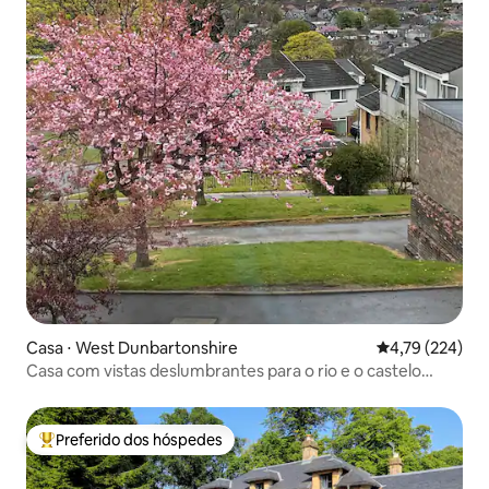
Casa ⋅ West Dunbartonshire
4,79 de uma av
4,79 (224)
Casa com vistas deslumbrantes para o rio e o castelo
perto de Loch Lomond
Preferido dos hóspedes
Entre os melhores preferidos dos hóspedes