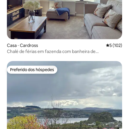
Casa ⋅ Cardross
5 de uma av
5 (102)
Chalé de férias em fazenda com banheira de
hidromassagem perto de Loch Lomond
Preferido dos hóspedes
Preferido dos hóspedes