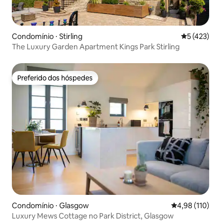
Condomínio ⋅ Stirling
5 de uma av
5 (423)
The Luxury Garden Apartment Kings Park Stirling
Preferido dos hóspedes
Preferido dos hóspedes
Condomínio ⋅ Glasgow
4,98 de uma av
4,98 (110)
Luxury Mews Cottage no Park District, Glasgow