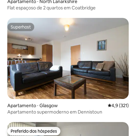
Apartamento ⋅ North Lanarkshire
Flat espaçoso de 2 quartos em Coatbridge
Superhost
Superhost
Apartamento ⋅ Glasgow
4,9 de uma av
4,9 (321)
Apartamento supermoderno em Dennistoun
Preferido dos hóspedes
Preferido dos hóspedes