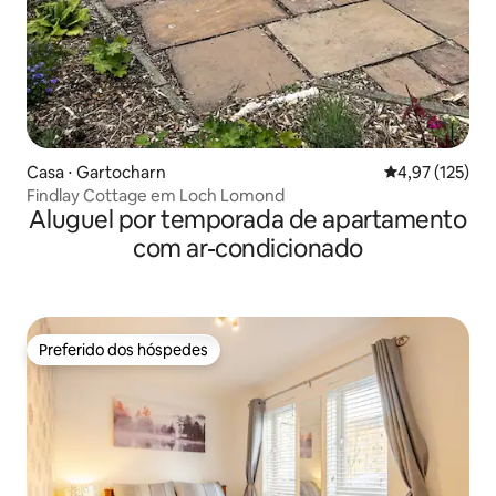
Casa ⋅ Gartocharn
4,97 de uma av
4,97 (125)
Findlay Cottage em Loch Lomond
Aluguel por temporada de apartamento
com ar-condicionado
Preferido dos hóspedes
Preferido dos hóspedes