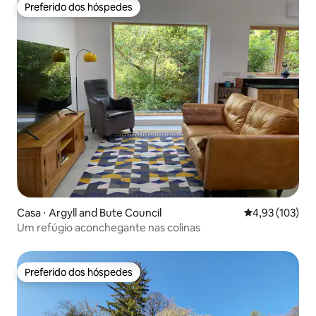
Preferido dos hóspedes
Preferido dos hóspedes
Casa ⋅ Argyll and Bute Council
4,93 de uma av
4,93 (103)
Um refúgio aconchegante nas colinas
Preferido dos hóspedes
Preferido dos hóspedes