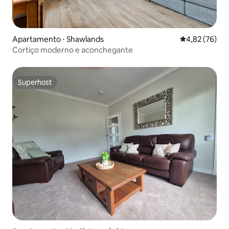
Apartamento ⋅ Shawlands
4,82 de uma a
4,82 (76)
Cortiço moderno e aconchegante
Superhost
Superhost