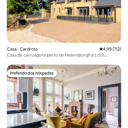
Casa ⋅ Cardross
4,99 de uma av
4,99 (112)
Casa de carruagens perto de Helensburgh e Loch
Lomond
Preferido dos hóspedes
Preferido dos hóspedes