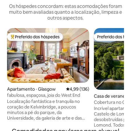
Os hóspedes concordam: estas acomodações foram
muito bem avaliadas quanto a localização, limpeza e
outros aspectos.
Preferido dos hóspedes
Preferido dos hó
Entre os melhores preferidos dos hóspedes
Preferido dos hó
Apartamento ⋅ Glasgow
4,99 de uma avaliação média de 
4,99 (136)
fabulosa, espaçosa, joia do West End
Casa de veraneio ⋅
Localização fantástica e tranquila no
d Bute Council
Cobertura no Cas
coração de Kelvinbridge, a poucos
quartos e vista es
Incrível apartame
minutos a pé do parque, da
Castelo de Lomon
Universidade, da galeria de arte e das
desobstruídas pa
lojas, cafés e restaurantes do West End.
Lomond. Todos os três quartos são
Térreo de uma townhouse de Glasgow
suítes com chuve