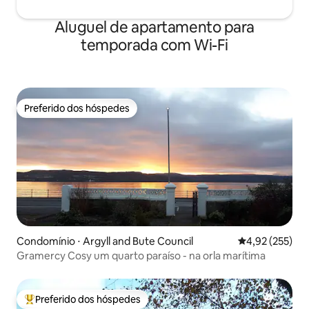
Aluguel de apartamento para
temporada com Wi-Fi
Preferido dos hóspedes
Preferido dos hóspedes
Condomínio ⋅ Argyll and Bute Council
4,92 de uma av
4,92 (255)
Gramercy Cosy um quarto paraíso - na orla marítima
Preferido dos hóspedes
Entre os melhores preferidos dos hóspedes