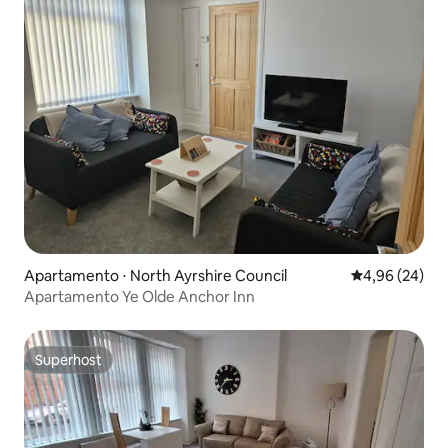
Apartamento ⋅ North Ayrshire Council
4,96 de uma a
4,96 (24)
Apartamento Ye Olde Anchor Inn
Superhost
Superhost