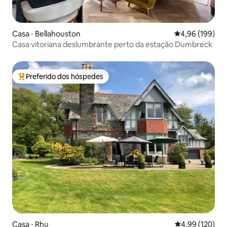
Casa ⋅ Bellahouston
4,96 de uma av
4,96 (199)
Casa vitoriana deslumbrante perto da estação Dumbreck
Preferido dos hóspedes
Entre os melhores preferidos dos hóspedes
Casa ⋅ Rhu
4,99 de uma av
4,99 (120)