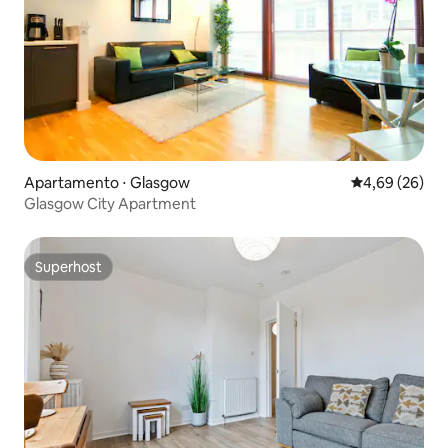
Apartamento ⋅ Glasgow
4,69 de uma a
4,69 (26)
Glasgow City Apartment
Superhost
Superhost