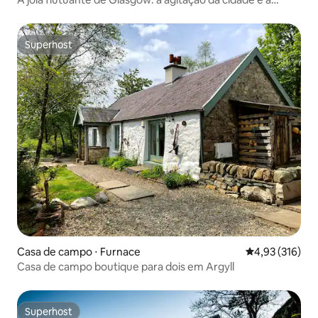
calma do canal
Superhost
Superhost
Casa de campo ⋅ Furnace
4,93 de uma av
4,93 (316)
Casa de campo boutique para dois em Argyll
Superhost
Superhost