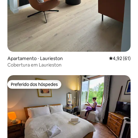
Apartamento ⋅ Laurieston
4,92 de uma a
4,92 (61)
Cobertura em Laurieston
Preferido dos hóspedes
Preferido dos hóspedes