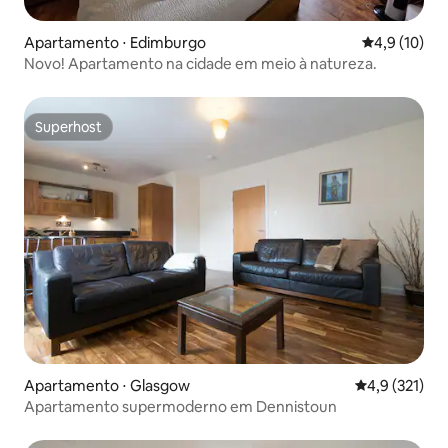
Apartamento ⋅ Edimburgo
4,9 de uma a
4,9 (10)
Novo! Apartamento na cidade em meio à natureza.
Superhost
Superhost
Apartamento ⋅ Glasgow
4,9 de uma av
4,9 (321)
Apartamento supermoderno em Dennistoun