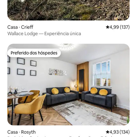
Casa ⋅ Crieff
4,99 de uma av
4,99 (137)
Wallace Lodge — Experiência única
Preferido dos hóspedes
Preferido dos hóspedes
Casa ⋅ Rosyth
4,93 de uma av
4,93 (134)