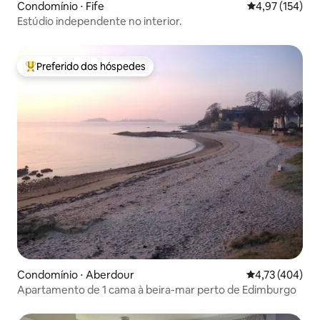
Condomínio ⋅ Fife
4,97 de uma av
4,97 (154)
Estúdio independente no interior.
Preferido dos hóspedes
Entre os melhores preferidos dos hóspedes
Condomínio ⋅ Aberdour
4,73 de uma av
4,73 (404)
Apartamento de 1 cama à beira-mar perto de Edimburgo