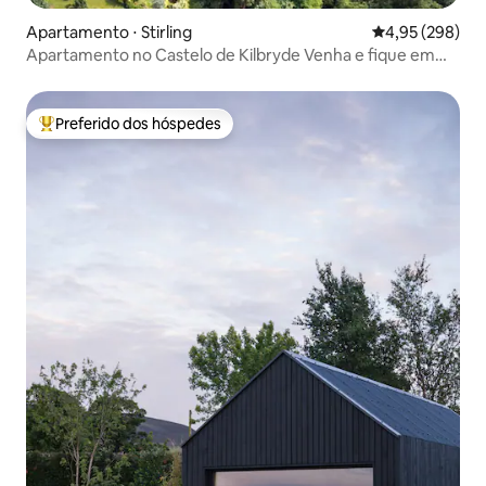
Apartamento ⋅ Stirling
4,95 de uma ava
4,95 (298)
Apartamento no Castelo de Kilbryde Venha e fique em
um castelo!
Preferido dos hóspedes
Entre os melhores preferidos dos hóspedes