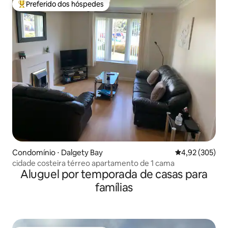
Preferido dos hóspedes
Entre os melhores preferidos dos hóspedes
Condomínio ⋅ Dalgety Bay
4,92 de uma av
4,92 (305)
cidade costeira térreo apartamento de 1 cama
Aluguel por temporada de casas para
famílias