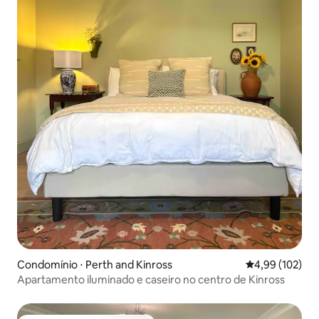
Condomínio ⋅ Perth and Kinross
4,99 de uma av
4,99 (102)
Apartamento iluminado e caseiro no centro de Kinross