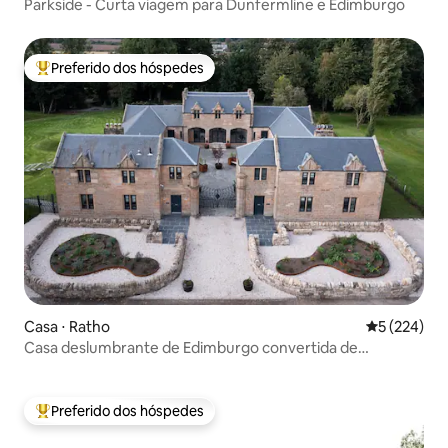
Parkside - Curta viagem para Dunfermline e Edimburgo
Preferido dos hóspedes
Entre os melhores preferidos dos hóspedes
Casa ⋅ Ratho
5 de uma av
5 (224)
Casa deslumbrante de Edimburgo convertida de
estábulos da década de 1820
Preferido dos hóspedes
Entre os melhores preferidos dos hóspedes