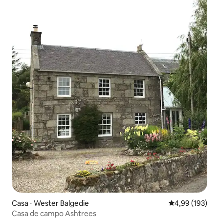
Casa ⋅ Wester Balgedie
4,99 de uma av
4,99 (193)
Casa de campo Ashtrees