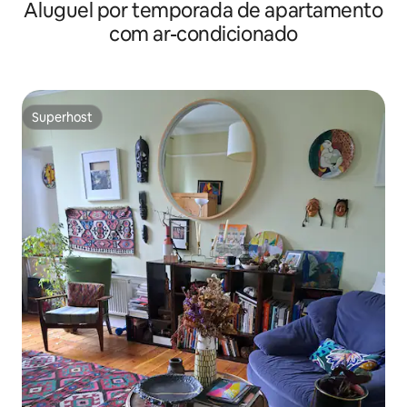
Aluguel por temporada de apartamento
hidromassagem e lareira
com ar-condicionado
Superhost
Superhost