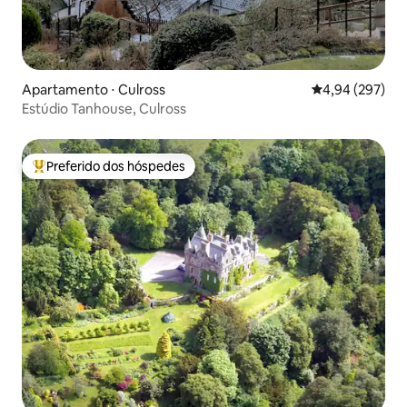
Apartamento ⋅ Culross
4,94 de uma ava
4,94 (297)
Estúdio Tanhouse, Culross
Preferido dos hóspedes
Entre os melhores preferidos dos hóspedes