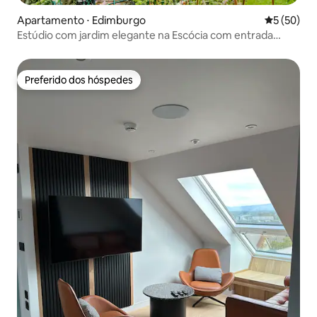
Apartamento ⋅ Edimburgo
5 de uma a
5 (50)
Estúdio com jardim elegante na Escócia com entrada
privativa
Preferido dos hóspedes
Preferido dos hóspedes