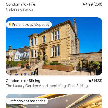
Condomínio ⋅ Fife
4,99 de uma ava
4,99 (260)
Na beira da água
Preferido dos hóspedes
Entre os melhores preferidos dos hóspedes
Condomínio ⋅ Stirling
5 de uma av
5 (423)
The Luxury Garden Apartment Kings Park Stirling
Preferido dos hóspedes
Preferido dos hóspedes