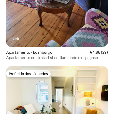
Apartamento ⋅ Edimburgo
4,86 de uma a
4,86 (29)
Apartamento central artístico, iluminado e espaçoso
Preferido dos hóspedes
Preferido dos hóspedes