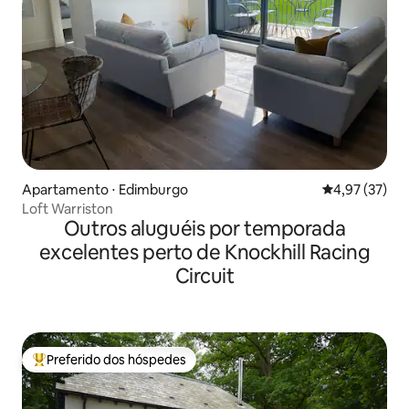
Apartamento ⋅ Edimburgo
4,97 de uma a
4,97 (37)
Loft Warriston
Outros aluguéis por temporada
excelentes perto de Knockhill Racing
Circuit
Preferido dos hóspedes
Entre os melhores preferidos dos hóspedes