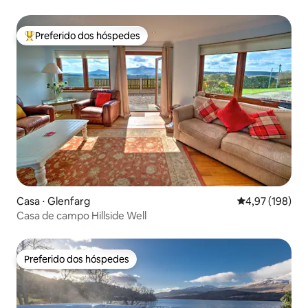
Preferido dos hóspedes
Entre os melhores preferidos dos hóspedes
Casa ⋅ Glenfarg
4,97 de uma av
4,97 (198)
Casa de campo Hillside Well
Preferido dos hóspedes
Preferido dos hóspedes