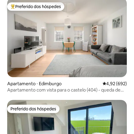
Preferido dos hóspedes
Entre os melhores preferidos dos hóspedes
Apartamento ⋅ Edimburgo
4,92 de uma ava
4,92 (692)
Apartamento com vista para o castelo (404) - queda de
preço
Preferido dos hóspedes
Preferido dos hóspedes