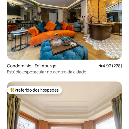
Condomínio ⋅ Edimburgo
4,92 de uma av
4,92 (228)
Estúdio espetacular no centro da cidade
Preferido dos hóspedes
Entre os melhores preferidos dos hóspedes