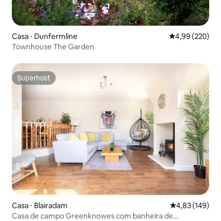
Casa ⋅ Dunfermline
4,99 de uma ava
4,99 (220)
Townhouse The Garden
Superhost
Superhost
Casa ⋅ Blairadam
4,83 de uma av
4,83 (149)
Casa de campo Greenknowes com banheira de