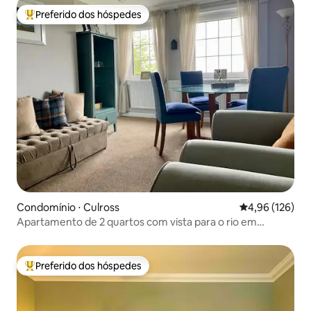
Preferido dos hóspedes
Entre os melhores preferidos dos hóspedes
Condomínio ⋅ Culross
4,96 de uma av
4,96 (126)
Apartamento de 2 quartos com vista para o rio em
Culross
Preferido dos hóspedes
Entre os melhores preferidos dos hóspedes