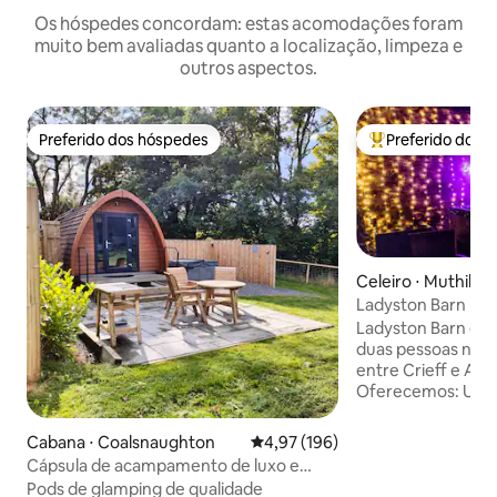
Os hóspedes concordam: estas acomodações foram
muito bem avaliadas quanto a localização, limpeza e
outros aspectos.
Preferido dos hóspedes
Preferido dos 
Preferido dos hóspedes
Entre os melhore
Celeiro ⋅ Muthill
Ladyston Barn
Ladyston Barn é um
duas pessoas na zo
entre Crieff e Auc
Oferecemos: Uso privado da sauna Uso
privativo da banh
Uso privado da sal
Cabana ⋅ Coalsnaughton
4,97 de uma avaliação média de 
4,97 (196)
Tratamentos de 
Cápsula de acampamento de luxo e
disponíveis atrav
banheira de hidromassagem em
Pods de glamping de qualidade
local no local, suje