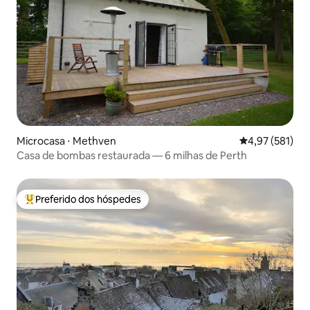
Microcasa ⋅ Methven
4,97 de uma av
4,97 (581)
Casa de bombas restaurada — 6 milhas de Perth
Preferido dos hóspedes
Entre os melhores preferidos dos hóspedes