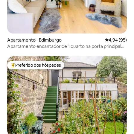
Apartamento ⋅ Edimburgo
4,94 de uma a
4,94 (95)
Apartamento encantador de 1 quarto na porta principal
de Stockbridge
Preferido dos hóspedes
Entre os melhores preferidos dos hóspedes