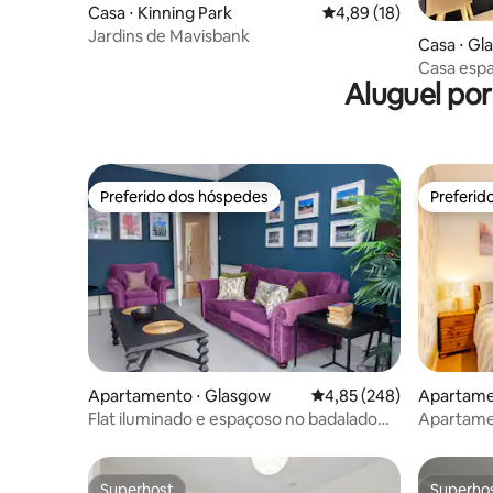
Casa ⋅ Kinning Park
4,89 de uma avaliação 
4,89 (18)
Jardins de Mavisbank
Casa ⋅ Gl
Casa espa
Aluguel po
Glasgow 
Preferido dos hóspedes
Preferid
Preferido dos hóspedes
Preferid
Apartamento ⋅ Glasgow
4,85 de uma avaliação m
4,85 (248)
Apartame
Flat iluminado e espaçoso no badalado
Apartame
bairro de Finnieston
Hydro, Ci
Superhost
Superho