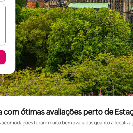
 com ótimas avaliações perto de Esta
 acomodações foram muito bem avaliadas quanto a localizaçã