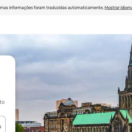
mas informações foram traduzidas automaticamente. 
Mostrar idioma
ito
ore-os usando as seta para cima e para baixo do teclado ou tocando e