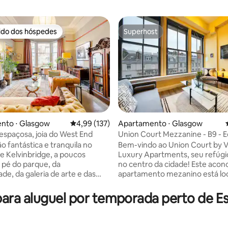
rido dos hóspedes
Superhost
 melhores preferidos dos hóspedes
Superhost
nto ⋅ Glasgow
4,99 de uma avaliação média de 5, 137 avalia
4,99 (137)
Apartamento ⋅ Glasgow
 espaçosa, joia do West End
Union Court Mezzanine - B9 - Ed
édia de 5, 134 avaliações
tem elevador
o fantástica e tranquila no
Bem-vindo ao Union Court by 
e Kelvinbridge, a poucos
Luxury Apartments, seu refúgi
 pé do parque, da
no centro da cidade! Este aco
de, da galeria de arte e das
apartamento mezanino está loc
fés e restaurantes do West End.
na Union Street, em frente à E
e uma townhouse de Glasgow
Central de Glasgow. Este apar
ra aluguel por temporada perto de E
la de estar -
lindamente renovado oferece
mesa de jantar. Cozinha equipada
conveniência incomparável e 
a, caixa de gelo, cafeteira.
assento na primeira fila para o