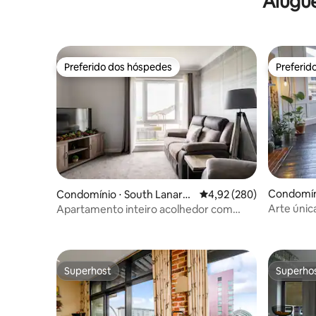
Alugu
Preferido dos hóspedes
Preferid
Preferido dos hóspedes
Preferid
Condomín
Condomínio ⋅ South Lanarks
4,92 de uma avaliação m
4,92 (280)
hire
Arte únic
Apartamento inteiro acolhedor com
estacionamento gratuito no local
Superhost
Superho
Superhost
Superho