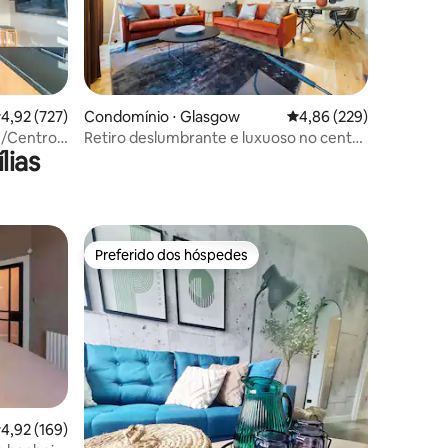
ções
,92 de uma avaliação média de 5, 727 avaliações
4,92 (727)
Condomínio ⋅ Glasgow
4,86 de uma avaliação m
4,86 (229)
n/Centro
Retiro deslumbrante e luxuoso no centro
lias
 gratuito
da cidade de Glasgow
Preferido dos hóspedes
os hóspedes
Preferido dos hóspedes
,92 de uma avaliação média de 5, 169 avaliações
4,92 (169)