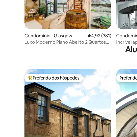
Condomínio ⋅ Glasgow
4,92 de uma avaliação m
4,92 (381)
Condomín
Luxo Moderno Plano Aberto 2 Quartos
Incrível 
Alu
Apartamento> Prking & Varanda
com vista 
Preferido dos hóspedes
Preferid
Entre os melhores preferidos dos hóspedes
Preferid