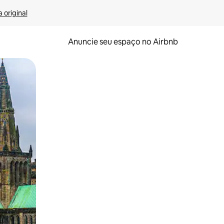
 original
Anuncie seu espaço no Airbnb
 deslizando o dedo na tela.