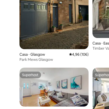
Casa ⋅ Eas
Timber Va
Casa ⋅ Glasgow
4,96 de uma avaliação m
4,96 (106)
Park Mews Glasgow
Superhost
Superho
Superhost
Superho