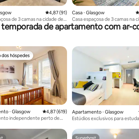
média de 5, 18 avaliações
asgow
4,87 de uma avaliação média de 5, 91 avalia
4,87 (91)
Casa ⋅ Glasgow
4
çosa de 3 camas na cidade de
Casa espaçosa de 3 camas na c
r temporada de apartamento com ar-c
— Estacionamento gratuito
Glasgow (estacionamento grat
o dos hóspedes
o dos hóspedes
édia de 5, 248 avaliações
nto ⋅ Glasgow
4,87 de uma avaliação média de 5, 619 avalia
4,87 (619)
Apartamento ⋅ Glasgow
nto independente perto de
Estúdios exclusivos para estud
ty e Westend
perto do centro da cidade de 
st
Superhost