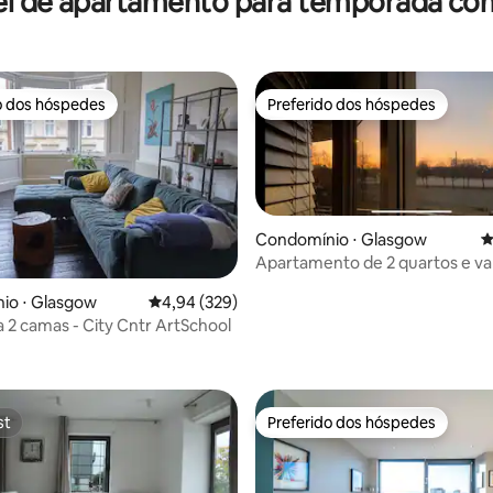
el de apartamento para temporada com
o dos hóspedes
Preferido dos hóspedes
o dos hóspedes
Preferido dos hóspedes
Condomínio ⋅ Glasgow
4
Apartamento de 2 quartos e v
io ⋅ Glasgow
4,94 de uma avaliação média de 5, 329 avalia
4,94 (329)
édia de 5, 280 avaliações
a 2 camas - City Cntr ArtSchool
st
Preferido dos hóspedes
st
Preferido dos hóspedes