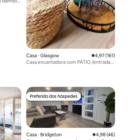
m banheira
ções
Casa ⋅ Glasgow
4,97 de uma avaliação 
4,97 (161)
Casa encantadora com PÁTIO /entrada
privativa
Preferido dos hóspedes
Preferido dos hóspedes
Casa ⋅ Bridgeton
4,98 de uma avaliação
4,98 (46)