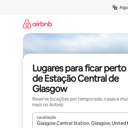
Pular
Algu
para
o
conteúdo
Lugares para ficar perto
de Estação Central de
Glasgow
Reserve locações por temporada, casas e mu
mais no Airbnb
Localização
Quando os resultados estiverem disponíveis, expl