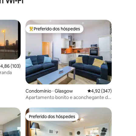
 Wi-Fi
Preferido dos hóspedes
Entre os melhores preferidos dos hóspedes
,86 de uma avaliação média de 5, 103 avaliações
4,86 (103)
aranda
ções
Condomínio ⋅ Glasgow
4,92 de uma avaliação 
4,92 (347)
Apartamento bonito e aconchegante de
2 quartos em edifício histórico
Preferido dos hóspedes
Preferido dos hóspedes