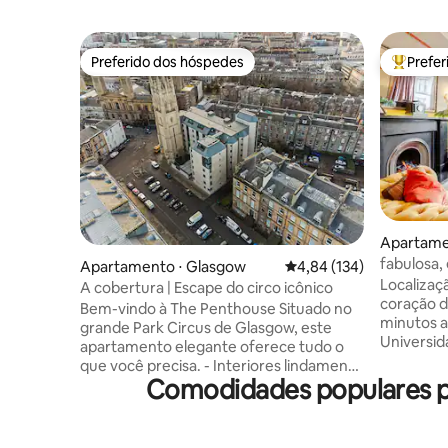
Preferido dos hóspedes
Prefe
Preferido dos hóspedes
Entre os
Apartame
fabulosa,
Apartamento ⋅ Glasgow
4,84 de uma avaliação m
4,84 (134)
Localizaçã
A cobertura | Escape do circo icônico
coração d
Bem-vindo à The Penthouse Situado no
minutos a
grande Park Circus de Glasgow, este
Universida
apartamento elegante oferece tudo o
lojas, ca
que você precisa. - Interiores lindamente
Térreo d
Comodidades populares pa
projetados - Wi-Fi super rápido e
dos anos 1870, Grande sa
controles de aquecimento - Smart TV de
lareira, 
50" para noites aconchegantes - Café
- geladeir
Nespresso e produtos de higiene pessoal