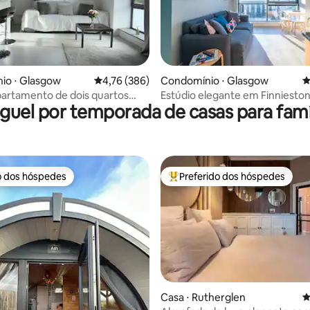
édia de 5, 381 avaliações
io ⋅ Glasgow
4,76 de uma avaliação média de 5, 386 avalia
4,76 (386)
Condomínio ⋅ Glasgow
4
apartamento de dois quartos
Estúdio elegante em Finniesto
guel por temporada de casas para famí
para o rio
da cidade com estacionamento
o dos hóspedes
Preferido dos hóspedes
o dos hóspedes
Entre os melhores preferidos d
Casa ⋅ Rutherglen
4