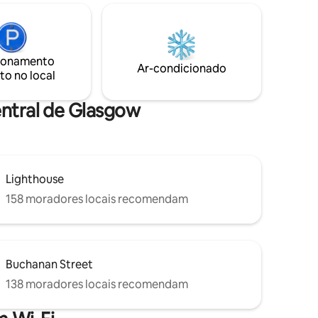
As atrações adicionais incluem terraços
ica no
na cobertura em ambos os andares,
stórico
entrada segura e espaço de
á um
estacionamento subterrâneo alocado.
cada
ionamento
Ar-condicionado
vai gostar
to no local
entral de Glasgow
Lighthouse
158 moradores locais recomendam
Buchanan Street
138 moradores locais recomendam