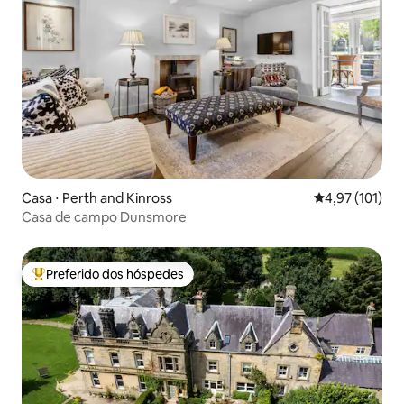
Casa ⋅ Perth and Kinross
4,97 de uma av
4,97 (101)
Casa de campo Dunsmore
Preferido dos hóspedes
Entre os melhores preferidos dos hóspedes