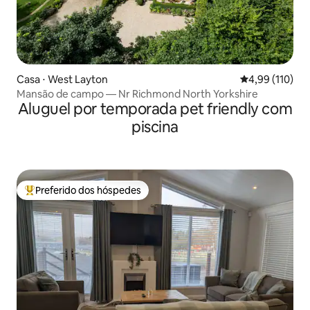
Casa ⋅ West Layton
4,99 de uma av
4,99 (110)
Mansão de campo — Nr Richmond North Yorkshire
Aluguel por temporada pet friendly com
piscina
Preferido dos hóspedes
Entre os melhores preferidos dos hóspedes