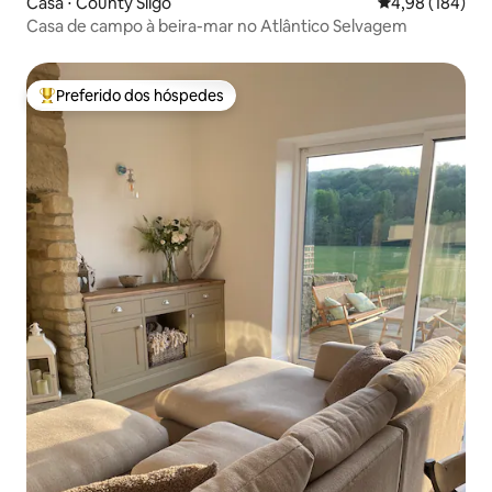
Casa ⋅ County Sligo
4,98 de uma av
4,98 (184)
Casa de campo à beira-mar no Atlântico Selvagem
Preferido dos hóspedes
Entre os melhores preferidos dos hóspedes