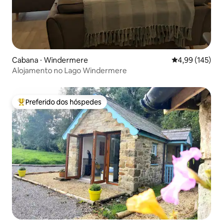
Cabana ⋅ Windermere
4,99 de uma av
4,99 (145)
Alojamento no Lago Windermere
Preferido dos hóspedes
Entre os melhores preferidos dos hóspedes