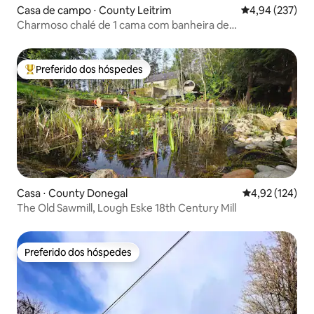
Casa de campo ⋅ County Leitrim
4,94 de uma av
4,94 (237)
Charmoso chalé de 1 cama com banheira de
hidromassagem, sauna e piscina
Preferido dos hóspedes
Entre os melhores preferidos dos hóspedes
Casa ⋅ County Donegal
4,92 de uma av
4,92 (124)
The Old Sawmill, Lough Eske 18th Century Mill
Preferido dos hóspedes
Preferido dos hóspedes