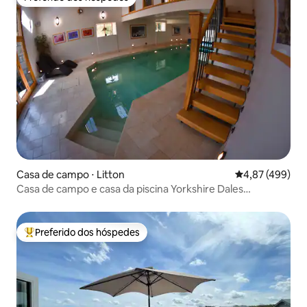
Preferido dos hóspedes
Casa de campo ⋅ Litton
4,87 de uma av
4,87 (499)
Casa de campo e casa da piscina Yorkshire Dales
Littondale
Preferido dos hóspedes
Entre os melhores preferidos dos hóspedes