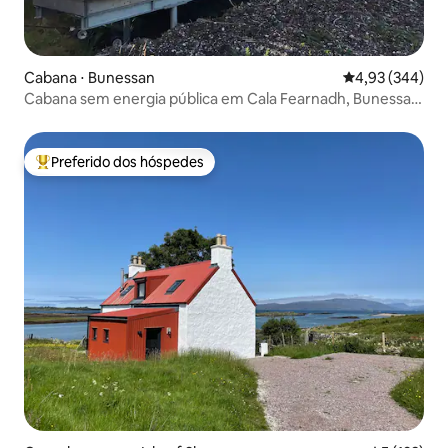
Cabana ⋅ Bunessan
4,93 de uma ava
4,93 (344)
Cabana sem energia pública em Cala Fearnadh, Bunessan,
Mull
Preferido dos hóspedes
Entre os melhores preferidos dos hóspedes