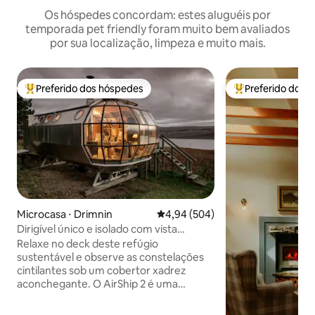
Os hóspedes concordam: estes aluguéis por
temporada pet friendly foram muito bem avaliados
por sua localização, limpeza e muito mais.
Preferido dos hóspedes
Preferido dos 
Entre os melhores preferidos dos hóspedes
Entre os melhore
Microcasa ⋅ Drimnin
4,94 de uma avaliação média de 5
4,94 (504)
Dirigível único e isolado com vista
deslumbrante das Terras Altas
Relaxe no deck deste refúgio
sustentável e observe as constelações
cintilantes sob um cobertor xadrez
aconchegante. O AirShip 2 é uma
cápsula de alumínio icônica e isolada
projetada por Roderick James com vista