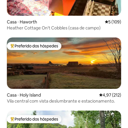
Casa ⋅ Haworth
5 de uma av
5 (109)
Heather Cottage On't Cobbles (casa de campo)
Preferido dos hóspedes
Entre os melhores preferidos dos hóspedes
Casa ⋅ Holy Island
4,97 de uma av
4,97 (212)
Vila central com vista deslumbrante e estacionamento.
Preferido dos hóspedes
Entre os melhores preferidos dos hóspedes