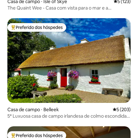
Casa de campo ⋅ Isle of Skye
5 de uma av
5 (123)
The Quaint Wee - Casa com vista para o mar e a
montanha
Preferido dos hóspedes
Entre os melhores preferidos dos hóspedes
Casa de campo ⋅ Belleek
5 de uma av
5 (203)
5* Luxuosa casa de campo irlandesa de colmo escondida
na Irlanda
Preferido dos hóspedes