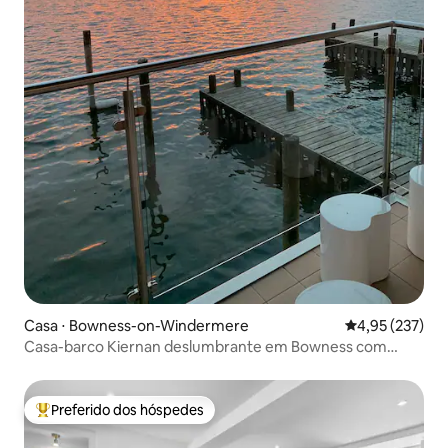
Casa ⋅ Bowness-on-Windermere
4,95 de uma av
4,95 (237)
Casa-barco Kiernan deslumbrante em Bowness com
banheira de hidromassagem
Preferido dos hóspedes
Entre os melhores preferidos dos hóspedes