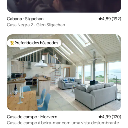
Cabana ⋅ Sligachan
4,89 de uma av
4,89 (192)
Casa Negra 2 - Glen Sligachan
Preferido dos hóspedes
Entre os melhores preferidos dos hóspedes
Casa de campo ⋅ Morvern
4,99 de uma av
4,99 (120)
Casa de campo à beira-mar com uma vista deslumbrante