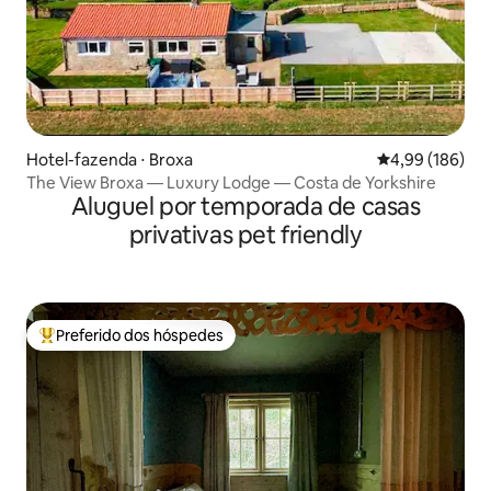
Hotel-fazenda ⋅ Broxa
4,99 de uma av
4,99 (186)
The View Broxa — Luxury Lodge — Costa de Yorkshire
Aluguel por temporada de casas
privativas pet friendly
Preferido dos hóspedes
Entre os melhores preferidos dos hóspedes