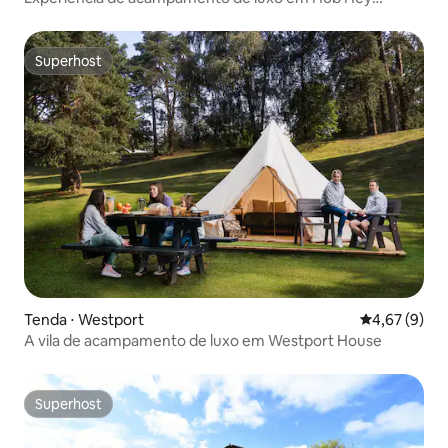
Hideaways (tenda de sino)
Superhost
Superhost
Tenda ⋅ Westport
4,67 de uma 
4,67 (9)
A vila de acampamento de luxo em Westport House
Superhost
Superhost