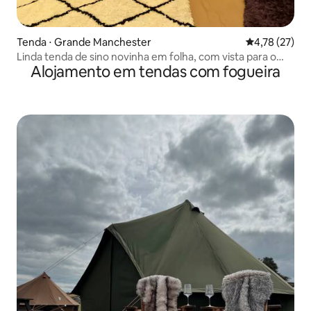
Tenda ⋅ Grande Manchester
4,78 de uma a
4,78 (27)
Linda tenda de sino novinha em folha, com vista para o
Alojamento em tendas com fogueira
lago