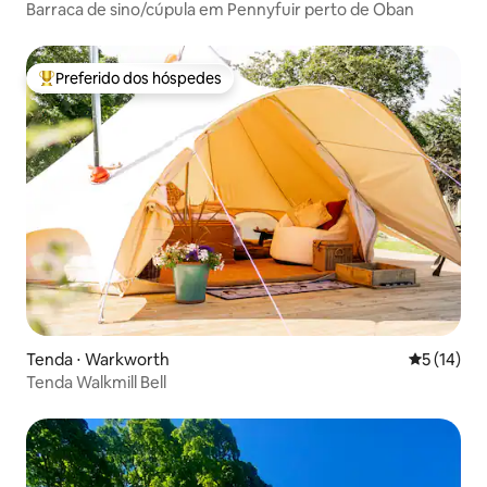
Barraca de sino/cúpula em Pennyfuir perto de Oban
Preferido dos hóspedes
Entre os melhores preferidos dos hóspedes
Tenda ⋅ Warkworth
5 de uma a
5 (14)
Tenda Walkmill Bell