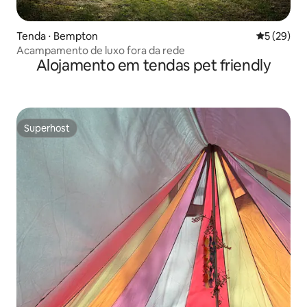
Tenda ⋅ Bempton
5 de uma a
5 (29)
Acampamento de luxo fora da rede
Alojamento em tendas pet friendly
Superhost
Superhost