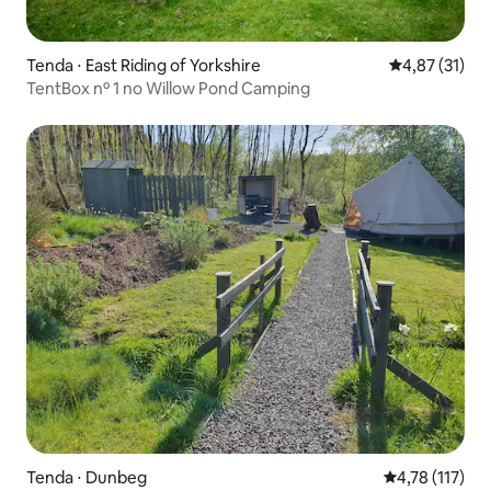
Tenda ⋅ East Riding of Yorkshire
4,87 de uma a
4,87 (31)
TentBox nº 1 no Willow Pond Camping
Tenda ⋅ Dunbeg
4,78 de uma av
4,78 (117)