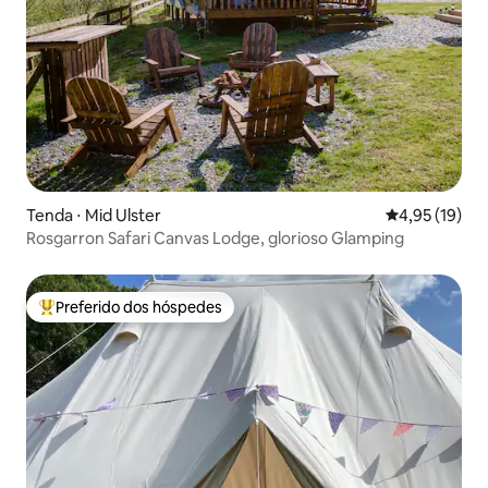
Tenda ⋅ Mid Ulster
4,95 de uma a
4,95 (19)
Rosgarron Safari Canvas Lodge, glorioso Glamping
Preferido dos hóspedes
Entre os melhores preferidos dos hóspedes