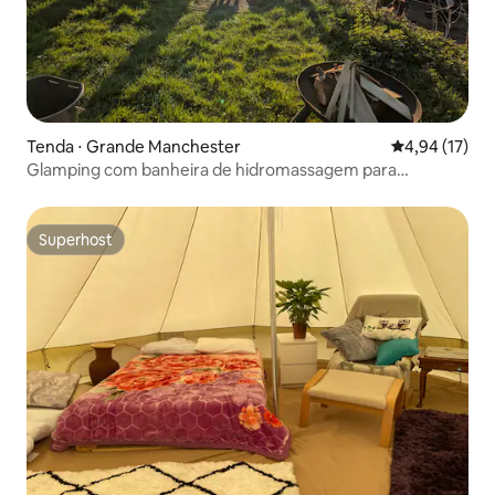
Tenda ⋅ Grande Manchester
4,94 de uma a
4,94 (17)
Glamping com banheira de hidromassagem para
aproveitar a primavera na fazenda.
Superhost
Superhost