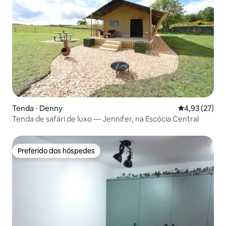
Tenda ⋅ Denny
4,93 de uma a
4,93 (27)
Tenda de safári de luxo — Jennifer, na Escócia Central
Preferido dos hóspedes
Preferido dos hóspedes