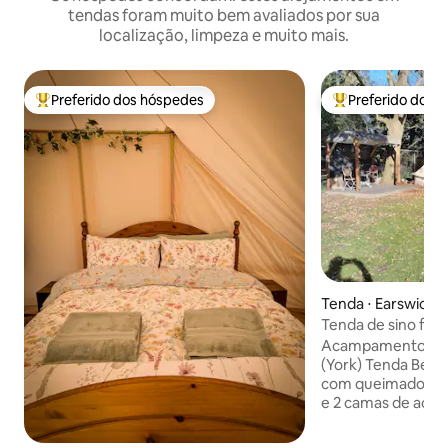
tendas foram muito bem avaliados por sua
localização, limpeza e muito mais.
Preferido dos hóspedes
Preferido dos 
Entre os melhores preferidos dos hóspedes
Entre os melhore
Tenda ⋅ Earswick
Tenda de sino fam
pessoas. Com que
Acampamento de l
(YORK)
(York) Tenda Bell 
com queimador de
e 2 camas de aca
crianças apenas. (
vai pagar uma taxa