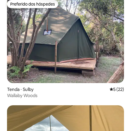
Preferido dos hóspedes
Preferido dos hóspedes
Tenda ⋅ Sulby
5 de uma a
5 (22)
Wallaby Woods