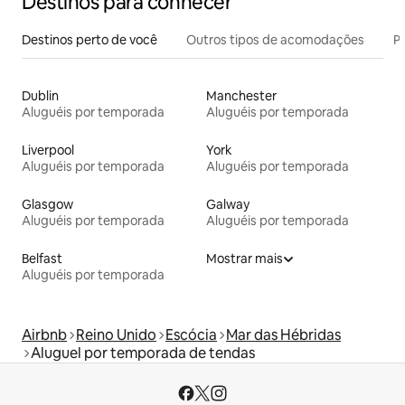
Destinos para conhecer
Destinos perto de você
Outros tipos de acomodações
Pr
Dublin
Manchester
Aluguéis por temporada
Aluguéis por temporada
Liverpool
York
Aluguéis por temporada
Aluguéis por temporada
Glasgow
Galway
Aluguéis por temporada
Aluguéis por temporada
Belfast
Mostrar mais
Aluguéis por temporada
Airbnb
Reino Unido
Escócia
Mar das Hébridas
Aluguel por temporada de tendas