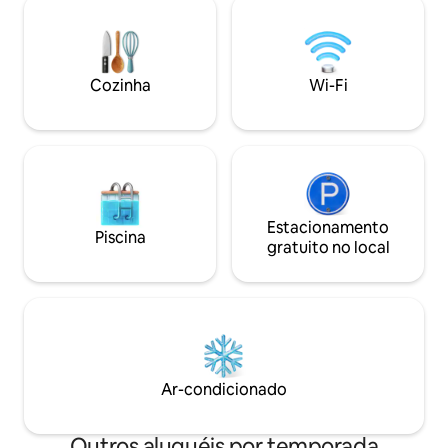
de estar internas e externas. Desfrute
confortável. Cada
de café da manhã gratuito entregue e
privativo. A uma cu
arrumação diária enquanto relaxa à beira
você encontrará r
da sua piscina privativa e aprecia as
museus e superme
Cozinha
Wi-Fi
vistas do pôr do sol.
comida disponível.
Estacionamento
Piscina
gratuito no local
Ar-condicionado
Outros aluguéis por temporada