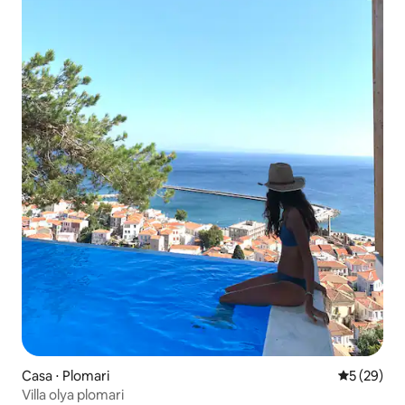
Casa ⋅ Plomari
5 de uma a
5 (29)
Villa olya plomari