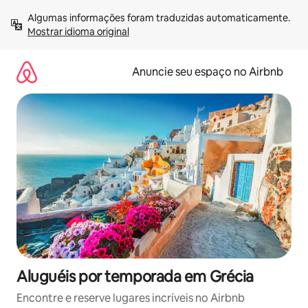
Pular
Algumas informações foram traduzidas automaticamente. 
para
Mostrar idioma original
o
conteúdo
Anuncie seu espaço no Airbnb
Aluguéis por temporada em Grécia
Encontre e reserve lugares incríveis no Airbnb