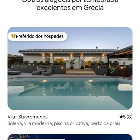
excelentes em Grécia
Preferido dos hóspedes
Entre os melhores preferidos dos hóspedes
Vila ⋅ Stavromenos
5 de uma 
5 (8)
Solena, vila moderna, piscina privativa, perto da praia