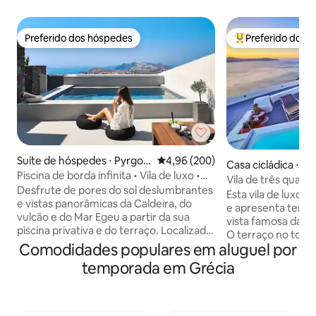
Preferido dos hóspedes
Preferido dos 
Preferido dos hóspedes
Entre os melhore
Suíte de hóspedes ⋅ Pyrgos
4,96 de uma avaliação média de 5
4,96 (200)
Casa cicládica ⋅ Fir
Kallistis
Piscina de borda infinita • Vila de luxo •
Vila de três quart
Vista para o mar
Desfrute de pores do sol deslumbrantes
com vista para a C
Esta vila de luxo 
e vistas panorâmicas da Caldeira, do
e apresenta terra
vulcão e do Mar Egeu a partir da sua
vista famosa da Ca
piscina privativa e do terraço. Localizada
O terraço no topo
em Pyrgos, a Vista Dall Alto combina
Comodidades populares em aluguel por
jacuzzi aquecida 
privacidade, conforto e fácil acesso a
confortáveis. Há m
temporada em Grécia
todos os cantos de Santorini. A villa
lado da jacuzzi, o
dispõe de 2 quartos confortáveis, 2
desfrutar de café
banheiros modernos, uma cozinha
uma vista inesque
totalmente equipada e espaçosas áreas
diário e limpeza t