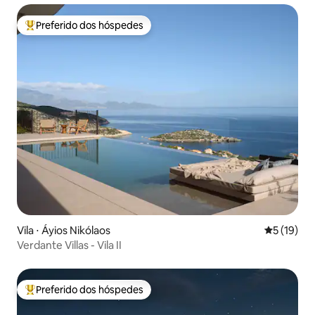
Preferido dos hóspedes
Entre os melhores preferidos dos hóspedes
Vila ⋅ Áyios Nikólaos
5 de uma a
5 (19)
Verdante Villas - Vila II
Preferido dos hóspedes
Entre os melhores preferidos dos hóspedes