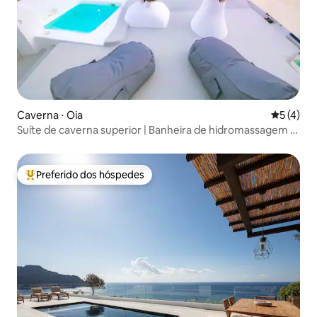
Caverna ⋅ Oia
5 de uma 
5 (4)
Suíte de caverna superior | Banheira de hidromassagem |
Caldeira e vista para o mar
Preferido dos hóspedes
Entre os melhores preferidos dos hóspedes