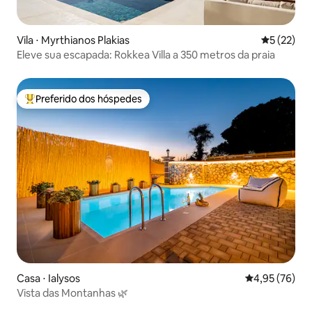
Vila ⋅ Myrthianos Plakias
5 de uma a
5 (22)
Eleve sua escapada: Rokkea Villa a 350 metros da praia
Preferido dos hóspedes
Entre os melhores preferidos dos hóspedes
Casa ⋅ Ialysos
4,95 de uma a
4,95 (76)
Vista das Montanhas 🌿