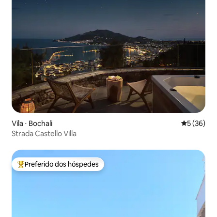
Vila ⋅ Bochali
5 de uma a
5 (36)
Strada Castello Villa
Preferido dos hóspedes
Entre os melhores preferidos dos hóspedes