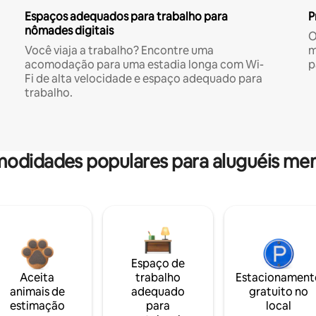
Espaços adequados para trabalho para
P
nômades digitais
O
Você viaja a trabalho? Encontre uma
m
acomodação para uma estadia longa com Wi-
p
Fi de alta velocidade e espaço adequado para
trabalho.
odidades populares para aluguéis men
Espaço de
Aceita
trabalho
Estacionament
animais de
adequado
gratuito no
estimação
para
local