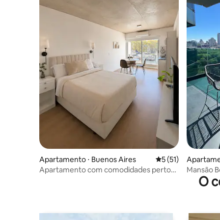
Apartamento ⋅ Buenos Aires
5 de uma avaliação 
5 (51)
Apartame
Apartamento com comodidades perto
Mansão Bo
O c
da Movistar Arena