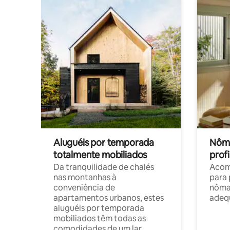
Aluguéis por temporada
Nôma
totalmente mobiliados
profi
Da tranquilidade de chalés
Acom
nas montanhas à
para 
conveniência de
nôma
apartamentos urbanos, estes
adequ
aluguéis por temporada
mobiliados têm todas as
comodidades de um lar.