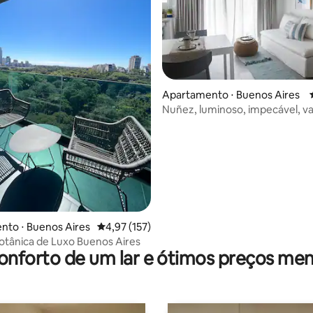
Apartamento ⋅ Buenos Aires
Nuñez, luminoso, impecável, v
Wi-Fi
média de 5, 51 avaliações
nto ⋅ Buenos Aires
4,97 de uma avaliação média de 5, 157 avalia
4,97 (157)
tânica de Luxo Buenos Aires
onforto de um lar e ótimos preços men