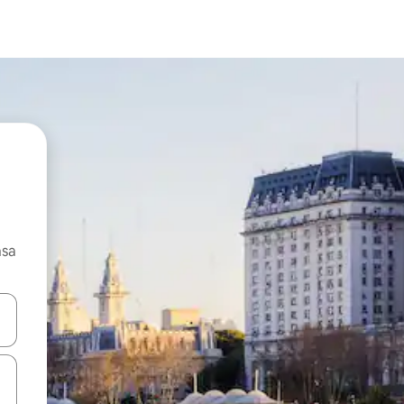
asa
ore-os usando as seta para cima e para baixo do teclado ou tocando e