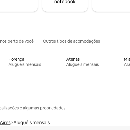
notebook
inos perto de você
Outros tipos de acomodações
Florença
Atenas
Mi
Aluguéis mensais
Aluguéis mensais
Alu
calizações e algumas propriedades.
Aires
Aluguéis mensais