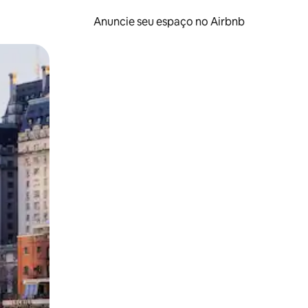
Anuncie seu espaço no Airbnb
 deslizando o dedo na tela.