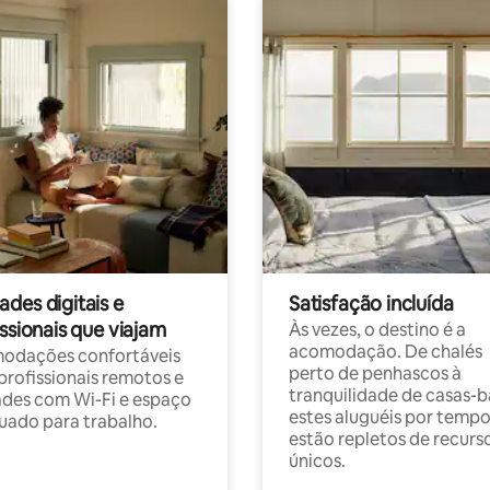
des digitais e
Satisfação incluída
ssionais que viajam
Às vezes, o destino é a
acomodação. De chalés
odações confortáveis
perto de penhascos à
profissionais remotos e
tranquilidade de casas-b
des com Wi-Fi e espaço
estes aluguéis por temp
ado para trabalho.
estão repletos de recurs
únicos.