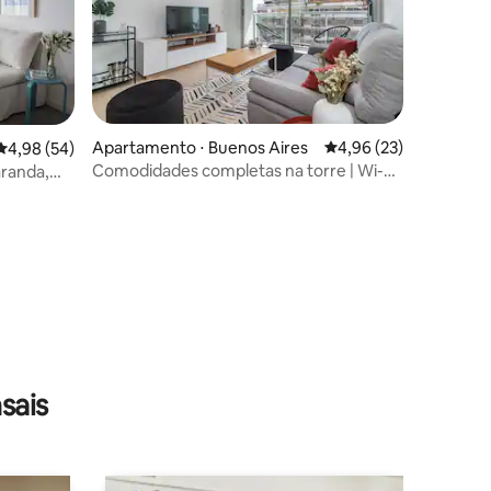
Apartamento ⋅ Buenos Aires
4,96 de uma avaliação
4,96 (23)
4,98 de uma avaliação média de 5, 54 avaliações
4,98 (54)
Comodidades completas na torre | Wi-
aranda,
Fi/NetFlix | Welcome2BA
ções
sais