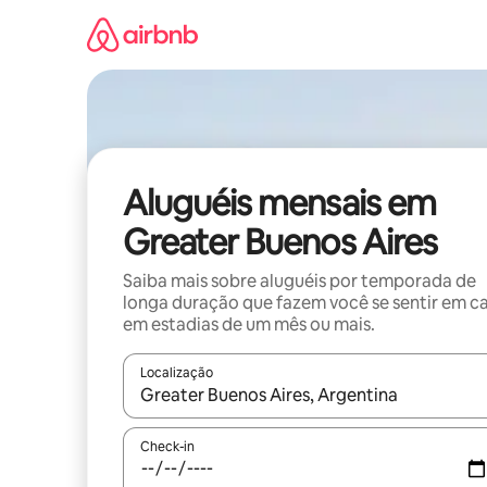
Pular
para
o
conteúdo
Aluguéis mensais em
Greater Buenos Aires
Saiba mais sobre aluguéis por temporada de
longa duração que fazem você se sentir em c
em estadias de um mês ou mais.
Localização
Quando os resultados estiverem disponíveis, expl
Check-in