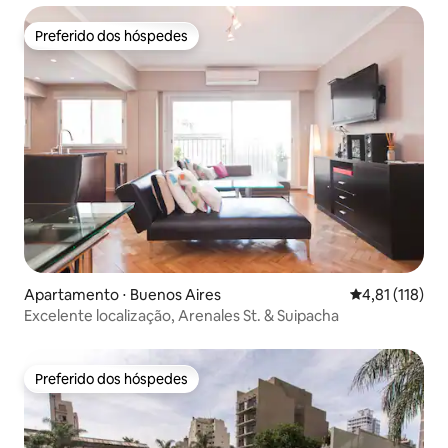
Preferido dos hóspedes
Preferido dos hóspedes
Apartamento ⋅ Buenos Aires
4,81 de uma av
4,81 (118)
Excelente localização, Arenales St. & Suipacha
Preferido dos hóspedes
Preferido dos hóspedes