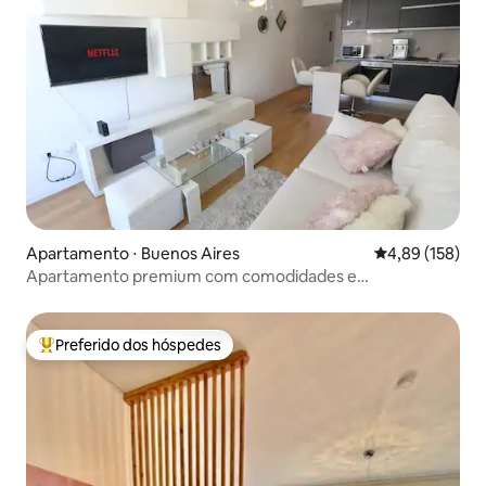
Apartamento ⋅ Buenos Aires
4,89 de uma av
4,89 (158)
Apartamento premium com comodidades e
estacionamento
Preferido dos hóspedes
Entre os melhores preferidos dos hóspedes