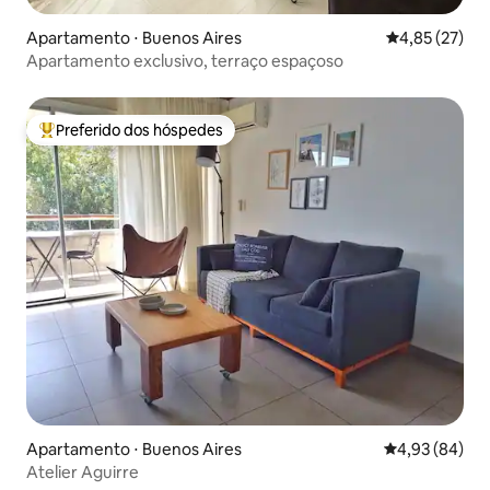
Apartamento ⋅ Buenos Aires
4,85 de uma a
4,85 (27)
Apartamento exclusivo, terraço espaçoso
Preferido dos hóspedes
Entre os melhores preferidos dos hóspedes
Apartamento ⋅ Buenos Aires
4,93 de uma a
4,93 (84)
Atelier Aguirre