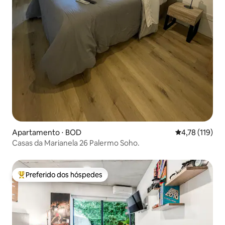
Apartamento ⋅ BOD
4,78 de uma av
4,78 (119)
Casas da Marianela 26 Palermo Soho.
Preferido dos hóspedes
Entre os melhores preferidos dos hóspedes