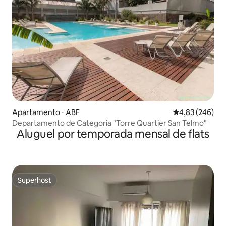
Apartamento ⋅ ABF
4,83 de uma ava
4,83 (246)
Departamento de Categoria "Torre Quartier San Telmo"
Aluguel por temporada mensal de flats
Superhost
Superhost