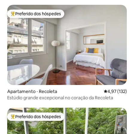
Preferido dos hóspedes
Entre os melhores preferidos dos hóspedes
Apartamento ⋅ Recoleta
4,97 de uma av
4,97 (132)
Estúdio grande excepcional no coração da Recoleta
Preferido dos hóspedes
Entre os melhores preferidos dos hóspedes