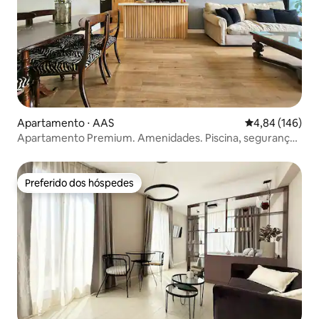
Apartamento ⋅ AAS
4,84 de uma av
4,84 (146)
Apartamento Premium. Amenidades. Piscina, segurança,
tênis, academia
Preferido dos hóspedes
Preferido dos hóspedes