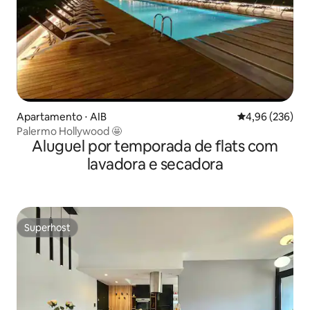
Apartamento ⋅ AIB
4,96 de uma ava
4,96 (236)
Palermo Hollywood 🤩
Aluguel por temporada de flats com
lavadora e secadora
Superhost
Superhost