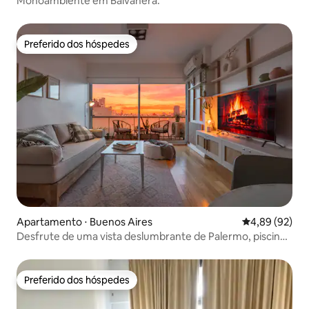
Monoambiente em Balvanera.
Preferido dos hóspedes
Preferido dos hóspedes
Apartamento ⋅ Buenos Aires
4,89 de uma a
4,89 (92)
Desfrute de uma vista deslumbrante de Palermo, piscina,
academia e segurança 24h
Preferido dos hóspedes
Preferido dos hóspedes