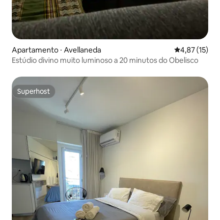
Apartamento ⋅ Avellaneda
4,87 de uma a
4,87 (15)
Estúdio divino muito luminoso a 20 minutos do Obelisco
Superhost
Superhost