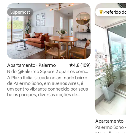
Superhost
Preferido dos 
Superhost
Entre os melhore
Apartamento ⋅ Palermo
4,8 de uma avaliação média de 
4,8 (109)
Nido @Palermo Square 2 quartos com
piscina e terraço privativo
A Plaza Italia, situada no animado bairro
de Palermo Soho, em Buenos Aires, é
um centro vibrante conhecido por seus
belos parques, diversas opções de
refeições e lojas da moda. Esta área
abriga o renomado Zoológico de Buenos
Aires e o Jardim Botânico, misturando a
natureza com emoção urbana. A apenas
Apartamento ⋅ Bu
dois quarteirões da Plaza Italia, nosso
Palermo Soho – La 
Nido oferece piscina no terraço,
Academia e piscin