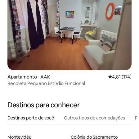
Apartamento ⋅ AAK
4,81 de uma av
4,81 (174)
Recoleta Pequeno Estúdio Funcional
Destinos para conhecer
Destinos perto de você
Outros tipos de acomodações
Pr
Montevidéu
Colônia do Sacramento