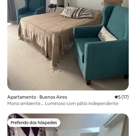
Apartamento ⋅ Buenos Aires
5 de uma a
5 (17)
Mono ambiente… Luminoso com pátio independente
Preferido dos hóspedes
Preferido dos hóspedes