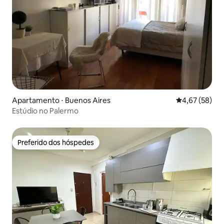
Apartamento ⋅ Buenos Aires
4,67 de uma a
4,67 (58)
Estúdio no Palermo
Preferido dos hóspedes
Preferido dos hóspedes