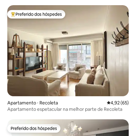
Preferido dos hóspedes
Entre os melhores preferidos dos hóspedes
Apartamento ⋅ Recoleta
4,92 de uma a
4,92 (65)
Apartamento espetacular na melhor parte de Recoleta
Preferido dos hóspedes
Preferido dos hóspedes