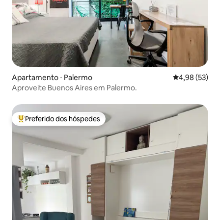
Apartamento ⋅ Palermo
4,98 de uma a
4,98 (53)
Aproveite Buenos Aires em Palermo.
Preferido dos hóspedes
Entre os melhores preferidos dos hóspedes