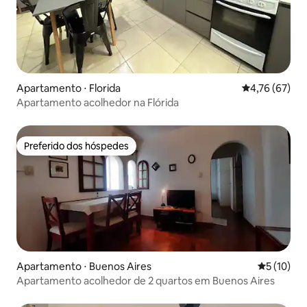
Apartamento ⋅ Florida
4,76 de uma a
4,76 (67)
Apartamento acolhedor na Flórida
Preferido dos hóspedes
Preferido dos hóspedes
Apartamento ⋅ Buenos Aires
5 de uma a
5 (10)
Apartamento acolhedor de 2 quartos em Buenos Aires