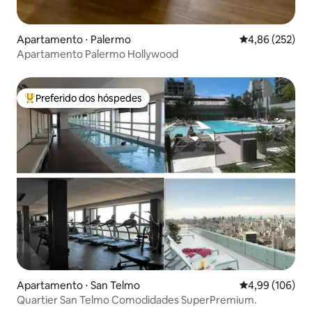
Apartamento ⋅ Palermo
4,86 de uma av
4,86 (252)
Apartamento Palermo Hollywood
Preferido dos hóspedes
Entre os melhores preferidos dos hóspedes
Apartamento ⋅ San Telmo
4,99 de uma av
4,99 (106)
Quartier San Telmo Comodidades SuperPremium.