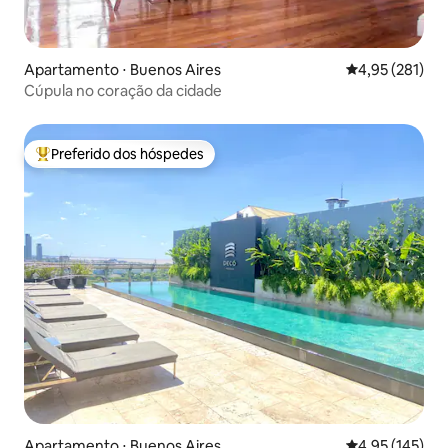
Apartamento ⋅ Buenos Aires
4,95 de uma av
4,95 (281)
Cúpula no coração da cidade
Preferido dos hóspedes
Entre os melhores preferidos dos hóspedes
Apartamento ⋅ Buenos Aires
4,95 de uma av
4,95 (145)