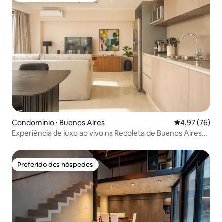
Condomínio ⋅ Buenos Aires
4,97 de uma a
4,97 (76)
Experiência de luxo ao vivo na Recoleta de Buenos Aires
D1310
Preferido dos hóspedes
Preferido dos hóspedes