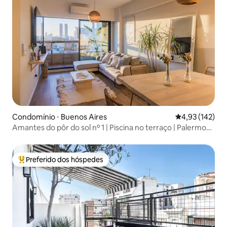
Condomínio ⋅ Buenos Aires
4,93 de uma av
4,93 (142)
Amantes do pôr do sol nº 1 | Piscina no terraço | Palermo
Soho
Preferido dos hóspedes
Entre os melhores preferidos dos hóspedes