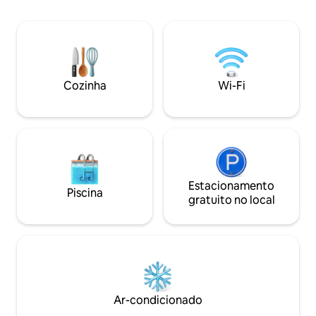
metros, sofá-cam
energias na jacuzzi do spa e na
solteiro Cozinha 
academia. Pergunte-nos sobre o serviço
com anaphes e forn
de massagem! Não perca a excelente
micro-ondas, peru 
gastronomia e a vibrante vida noturna
etc.
do bairro... Consulte o nosso serviço de
transporte!
Cozinha
Wi-Fi
Estacionamento
Piscina
gratuito no local
Ar-condicionado