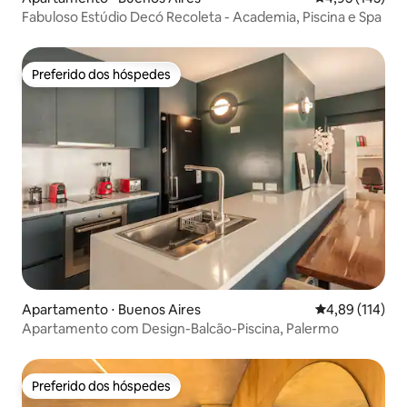
Fabuloso Estúdio Decó Recoleta - Academia, Piscina e Spa
Preferido dos hóspedes
Preferido dos hóspedes
Apartamento ⋅ Buenos Aires
4,89 de uma av
4,89 (114)
Apartamento com Design-Balcão-Piscina, Palermo
Preferido dos hóspedes
Preferido dos hóspedes