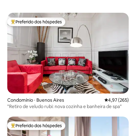
Preferido dos hóspedes
Entre os melhores preferidos dos hóspedes
Condomínio ⋅ Buenos Aires
4,97 de uma av
4,97 (265)
"Retiro de veludo rubi: nova cozinha e banheira de spa"
Preferido dos hóspedes
Entre os melhores preferidos dos hóspedes