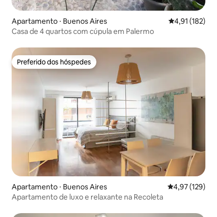
Apartamento ⋅ Buenos Aires
4,91 de uma av
4,91 (182)
Casa de 4 quartos com cúpula em Palermo
Preferido dos hóspedes
Preferido dos hóspedes
Apartamento ⋅ Buenos Aires
4,97 de uma av
4,97 (129)
Apartamento de luxo e relaxante na Recoleta