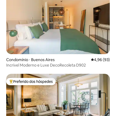
Condomínio ⋅ Buenos Aires
4,96 de uma a
4,96 (93)
Incrível Moderno e Luxe DecoRecoleta D902
Preferido dos hóspedes
Entre os melhores preferidos dos hóspedes