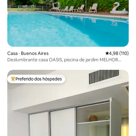
Casa ⋅ Buenos Aires
4,98 de uma av
4,98 (110)
Deslumbrante casa OASIS, piscina de jardim MELHOR
ÁREA 600m2
Preferido dos hóspedes
Entre os melhores preferidos dos hóspedes