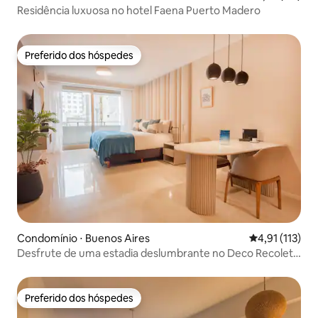
Residência luxuosa no hotel Faena Puerto Madero
Preferido dos hóspedes
Preferido dos hóspedes
Condomínio ⋅ Buenos Aires
4,91 de uma av
4,91 (113)
Desfrute de uma estadia deslumbrante no Deco Recoleta
em Buenos Aires
Preferido dos hóspedes
Preferido dos hóspedes