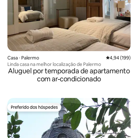
Casa ⋅ Palermo
4,94 de uma av
4,94 (199)
Linda casa na melhor localização de Palermo
Aluguel por temporada de apartamento
com ar-condicionado
Preferido dos hóspedes
Preferido dos hóspedes