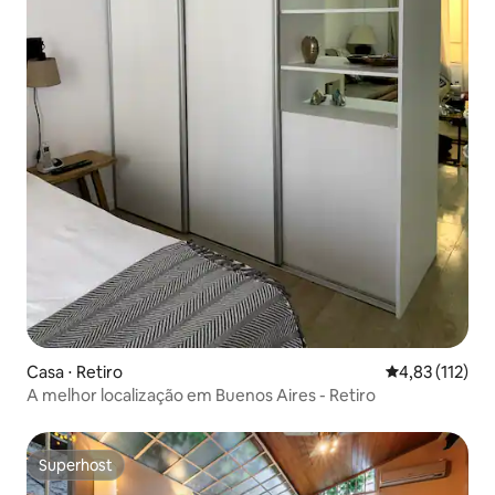
Casa ⋅ Retiro
4,83 de uma av
4,83 (112)
A melhor localização em Buenos Aires - Retiro
Superhost
Superhost