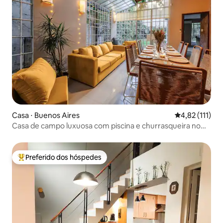
Casa ⋅ Buenos Aires
4,82 de uma av
4,82 (111)
Casa de campo luxuosa com piscina e churrasqueira no
terraço
Preferido dos hóspedes
Entre os melhores preferidos dos hóspedes