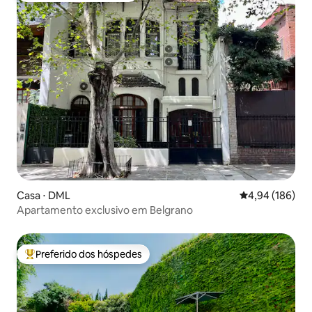
Casa ⋅ DML
4,94 de uma av
4,94 (186)
Apartamento exclusivo em Belgrano
Preferido dos hóspedes
Entre os melhores preferidos dos hóspedes