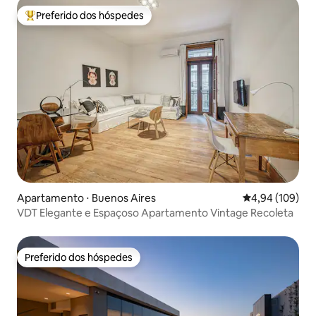
Preferido dos hóspedes
Entre os melhores preferidos dos hóspedes
Apartamento ⋅ Buenos Aires
4,94 de uma av
4,94 (109)
VDT Elegante e Espaçoso Apartamento Vintage Recoleta
Preferido dos hóspedes
Preferido dos hóspedes