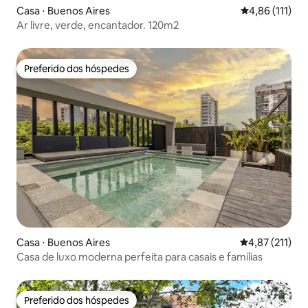
Casa ⋅ Buenos Aires
4,86 de uma av
4,86 (111)
Ar livre, verde, encantador. 120m2
Preferido dos hóspedes
Preferido dos hóspedes
Casa ⋅ Buenos Aires
4,87 de uma av
4,87 (211)
Casa de luxo moderna perfeita para casais e famílias
Preferido dos hóspedes
Preferido dos hóspedes