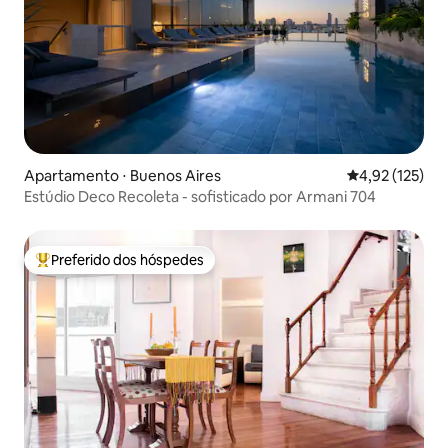
Apartamento ⋅ Buenos Aires
4,92 de uma av
4,92 (125)
Estúdio Deco Recoleta - sofisticado por Armani 704
Preferido dos hóspedes
Entre os melhores preferidos dos hóspedes