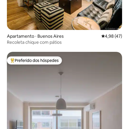
Apartamento ⋅ Buenos Aires
4,98 de uma a
4,98 (47)
Recoleta chique com pátios
Preferido dos hóspedes
Entre os melhores preferidos dos hóspedes