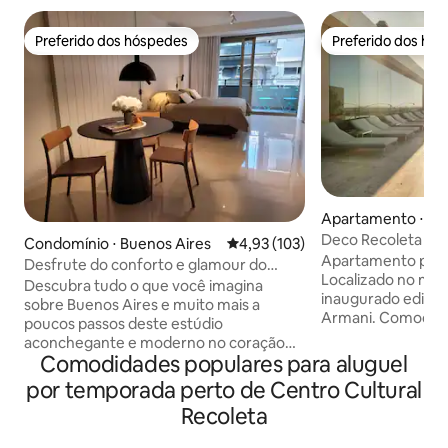
Preferido dos hóspedes
Preferido dos hó
Preferido dos hóspedes
Preferido dos hó
Apartamento ⋅ Bu
s
Deco Recoleta by
Condomínio ⋅ Buenos Aires
4,93 de uma avaliação média de 
4,93 (103)
Apartamento para
Desfrute do conforto e glamour do
Localizado no mo
Estúdio Armani Casa
Descubra tudo o que você imagina
inaugurado edifíc
sobre Buenos Aires e muito mais a
Armani. Comodidades: piscina aquecida
poucos passos deste estúdio
externa e interna
aconchegante e moderno no coração
e úmida, chuveiro
Comodidades populares para aluguel
de Recoleta. Prepare um bom café da
lavanderia. Segurança 24h. O
manhã antes de sair para passear! Com
por temporada perto de Centro Cultural
apartamento tem W
todos os meios de transporte à mão, em
Recoleta
condicionado frio-c
poucos dias você poderá conhecer toda
banheiro, varanda.
a cidade. E, ao voltar, recarregue as