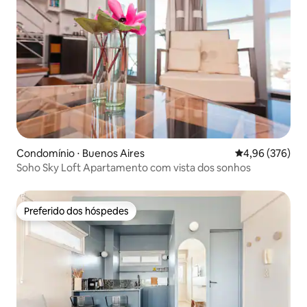
Condomínio ⋅ Buenos Aires
4,96 de uma ava
4,96 (376)
Soho Sky Loft Apartamento com vista dos sonhos
Preferido dos hóspedes
Preferido dos hóspedes