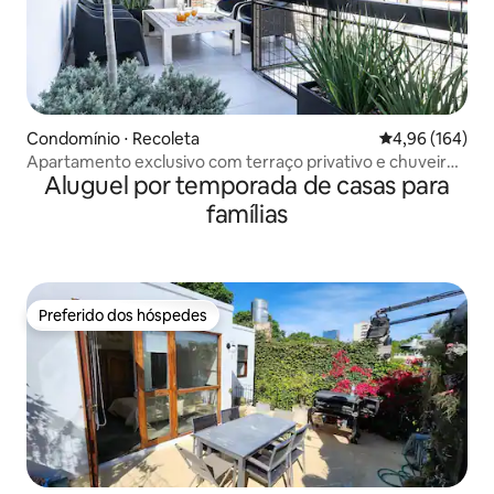
Condomínio ⋅ Recoleta
4,96 de uma av
4,96 (164)
Apartamento exclusivo com terraço privativo e chuveiro
Aluguel por temporada de casas para
externo
famílias
Preferido dos hóspedes
Preferido dos hóspedes