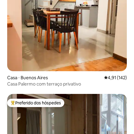
Casa ⋅ Buenos Aires
4,91 de uma av
4,91 (142)
Casa Palermo com terraço privativo
Preferido dos hóspedes
Entre os melhores preferidos dos hóspedes