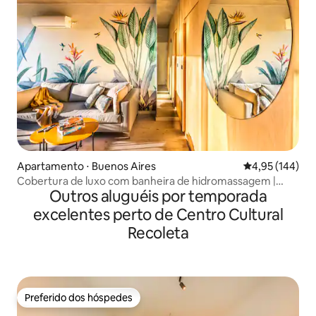
Apartamento ⋅ Buenos Aires
4,95 de uma av
4,95 (144)
Cobertura de luxo com banheira de hidromassagem |
Outros aluguéis por temporada
Palermo Hollywood
excelentes perto de Centro Cultural
Recoleta
Preferido dos hóspedes
Preferido dos hóspedes