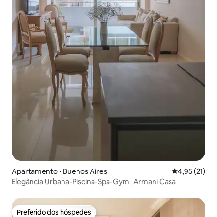
Apartamento ⋅ Buenos Aires
4,95 de uma a
4,95 (21)
Elegância Urbana-Piscina-Spa-Gym_Armani Casa
Preferido dos hóspedes
Preferido dos hóspedes