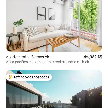
Apartamento ⋅ Buenos Aires
4,98 de uma av
4,98 (113)
Apto pacífico e luxuoso em Recoleta, Patio Bullrich
Preferido dos hóspedes
Entre os melhores preferidos dos hóspedes