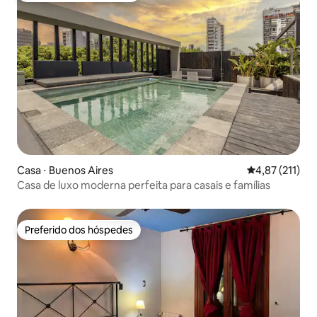
Casa ⋅ Buenos Aires
4,87 de uma av
4,87 (211)
Casa de luxo moderna perfeita para casais e famílias
Preferido dos hóspedes
Preferido dos hóspedes