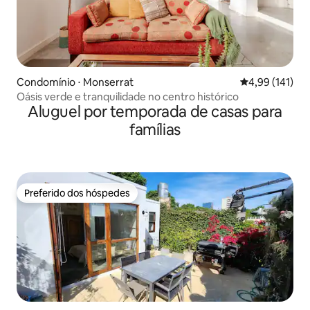
Condomínio ⋅ Monserrat
4,99 de uma av
4,99 (141)
Oásis verde e tranquilidade no centro histórico
Aluguel por temporada de casas para
famílias
Preferido dos hóspedes
Preferido dos hóspedes