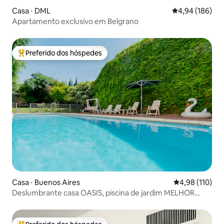
Casa ⋅ DML
4,94 de uma av
4,94 (186)
Apartamento exclusivo em Belgrano
Preferido dos hóspedes
Entre os melhores preferidos dos hóspedes
Casa ⋅ Buenos Aires
4,98 de uma av
4,98 (110)
Deslumbrante casa OASIS, piscina de jardim MELHOR
ÁREA 600m2