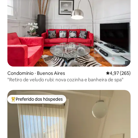
Condomínio ⋅ Buenos Aires
4,97 de uma av
4,97 (265)
"Retiro de veludo rubi: nova cozinha e banheira de spa"
Preferido dos hóspedes
Entre os melhores preferidos dos hóspedes