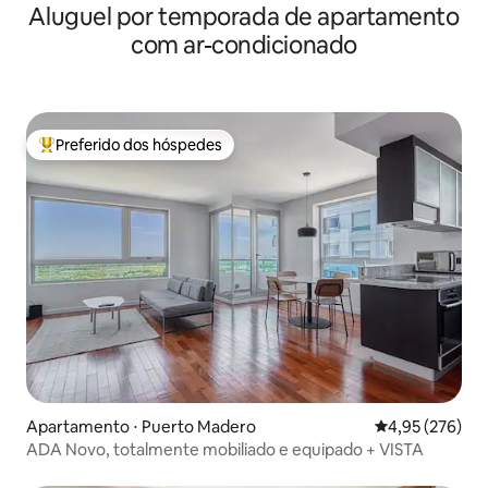
Aluguel por temporada de apartamento
com ar-condicionado
Preferido dos hóspedes
Entre os melhores preferidos dos hóspedes
Apartamento ⋅ Puerto Madero
4,95 de uma av
4,95 (276)
ADA Novo, totalmente mobiliado e equipado + VISTA