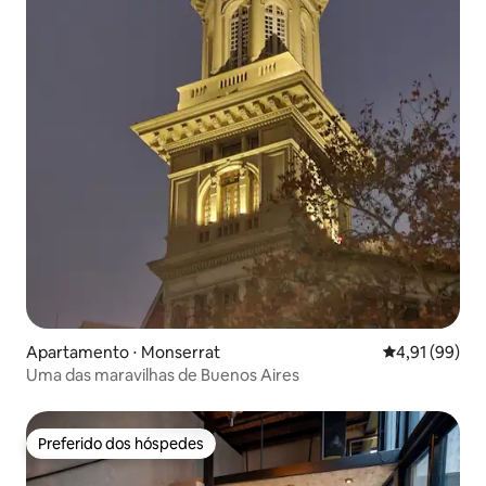
Apartamento ⋅ Monserrat
4,91 de uma a
4,91 (99)
Uma das maravilhas de Buenos Aires
Preferido dos hóspedes
Preferido dos hóspedes