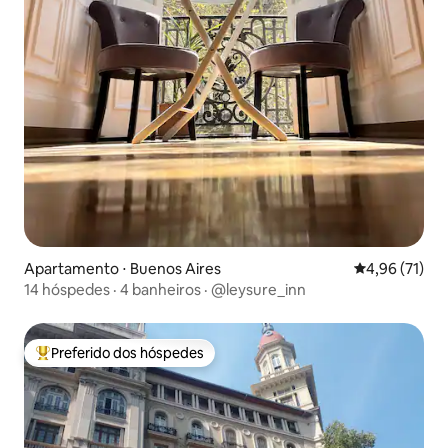
Apartamento ⋅ Buenos Aires
4,96 de uma a
4,96 (71)
14 hóspedes · 4 banheiros · @leysure_inn
Preferido dos hóspedes
Entre os melhores preferidos dos hóspedes