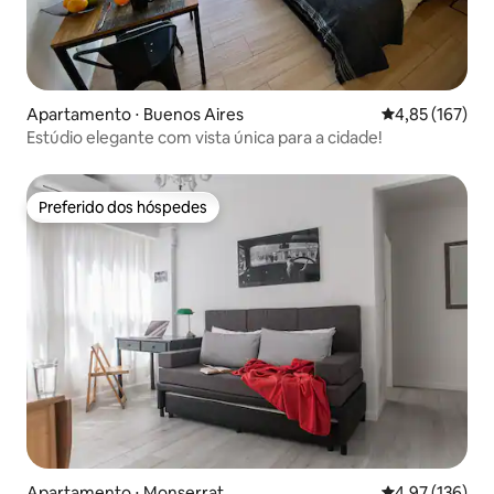
Apartamento ⋅ Buenos Aires
4,85 de uma av
4,85 (167)
Estúdio elegante com vista única para a cidade!
Preferido dos hóspedes
Preferido dos hóspedes
Apartamento ⋅ Monserrat
4,97 de uma av
4,97 (136)