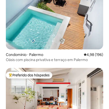
Condomínio ⋅ Palermo
4,98 de uma av
4,98 (196)
Oásis com piscina privativa e terraço em Palermo
Preferido dos hóspedes
Entre os melhores preferidos dos hóspedes