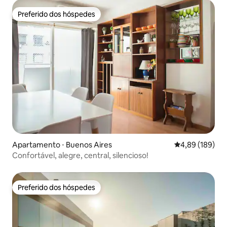
Preferido dos hóspedes
Preferido dos hóspedes
Apartamento ⋅ Buenos Aires
4,89 de uma av
4,89 (189)
Confortável, alegre, central, silencioso!
Preferido dos hóspedes
Preferido dos hóspedes