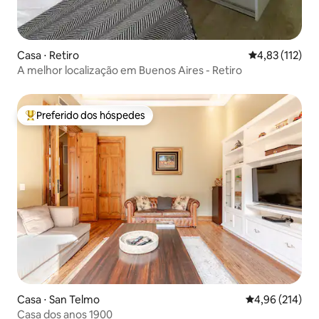
Casa ⋅ Retiro
4,83 de uma av
4,83 (112)
A melhor localização em Buenos Aires - Retiro
Preferido dos hóspedes
Entre os melhores preferidos dos hóspedes
Casa ⋅ San Telmo
4,96 de uma av
4,96 (214)
Casa dos anos 1900