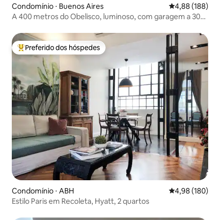
Condomínio ⋅ Buenos Aires
4,88 de uma av
4,88 (188)
A 400 metros do Obelisco, luminoso, com garagem a 30
metros!
Preferido dos hóspedes
Entre os melhores preferidos dos hóspedes
Condomínio ⋅ ABH
4,98 de uma av
4,98 (180)
Estilo Paris em Recoleta, Hyatt, 2 quartos