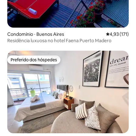
Condomínio ⋅ Buenos Aires
4,93 de uma av
4,93 (171)
Residência luxuosa no hotel Faena Puerto Madero
Preferido dos hóspedes
Preferido dos hóspedes