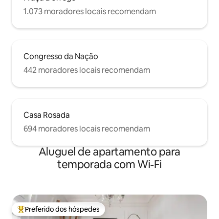
restaurantes e vida noturna, e de
1.073 moradores locais recomendam
Colonia Express para cruzeiros de um dia
para Colonia del Uruguay, que, a
propósito, é altamente recomendável.
Congresso da Nação
442 moradores locais recomendam
Casa Rosada
694 moradores locais recomendam
Aluguel de apartamento para
temporada com Wi-Fi
Preferido dos hóspedes
Entre os melhores preferidos dos hóspedes