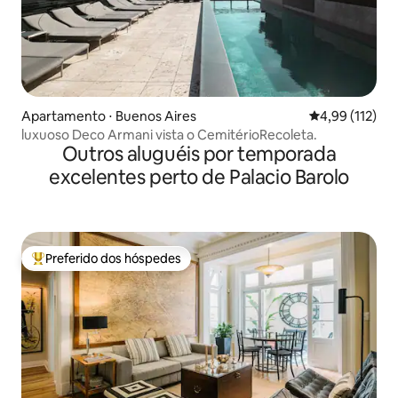
Apartamento ⋅ Buenos Aires
4,99 de uma av
4,99 (112)
luxuoso Deco Armani vista o CemitérioRecoleta.
Outros aluguéis por temporada
excelentes perto de Palacio Barolo
Preferido dos hóspedes
Entre os melhores preferidos dos hóspedes