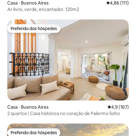
Casa ⋅ Buenos Aires
4,86 de uma av
4,86 (111)
Ar livre, verde, encantador. 120m2
Preferido dos hóspedes
Preferido dos hóspedes
Casa ⋅ Buenos Aires
4,9 de uma av
4,9 (167)
2 quartos | Casa histórica no coração de Palermo Soho
Preferido dos hóspedes
Preferido dos hóspedes