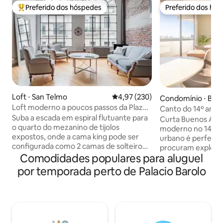
Preferido dos hóspedes
Preferido dos hó
Entre os melhores preferidos dos hóspedes
Preferido dos hó
Loft ⋅ San Telmo
4,97 de uma avaliação média de 
4,97 (230)
Condomínio ⋅ Bue
Loft moderno a poucos passos da Plaza
Canto do 14º anda
Dorrego
Suba a escada em espiral flutuante para
Piscina + vista do 
Curta Buenos Air
o quarto do mezanino de tijolos
moderno no 14º andar! Este
expostos, onde a cama king pode ser
urbano é perfeito 
configurada como 2 camas de solteiro
procuram explora
quando especificado. De manhã, os
Comodidades populares para aluguel
Aires tem a oferecer. O edifício
tetos de altura dupla e as janelas
de uma piscina no 
por temporada perto de Palacio Barolo
arqueadas finas garantem um abraço
ideal para relaxar
duradouro do sol, enquanto o
vistas panorâmica
revestimento do banheiro em estilo
cidade (aberto de 
Nova York é igualmente acolhedor. * Por
março). Os hóspedes têm a opção de
favor, esteja ciente de que meu Loft
estacionar seus v
pode acomodar até 4 hóspedes, mas 2