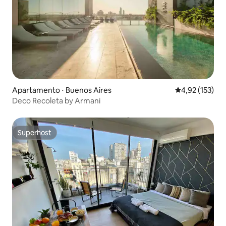
Apartamento ⋅ Buenos Aires
4,92 de uma av
4,92 (153)
Deco Recoleta by Armani
Superhost
Superhost