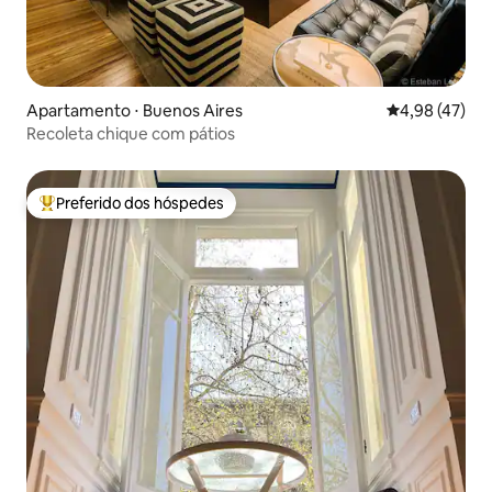
Apartamento ⋅ Buenos Aires
4,98 de uma a
4,98 (47)
Recoleta chique com pátios
Preferido dos hóspedes
Entre os melhores preferidos dos hóspedes