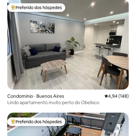
Preferido dos hóspedes
Entre os melhores preferidos dos hóspedes
Condomínio ⋅ Buenos Aires
4,94 de uma av
4,94 (148)
Lindo apartamento muito perto do Obelisco
Preferido dos hóspedes
Entre os melhores preferidos dos hóspedes