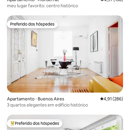
meu lugar favorito: centro histórico
Preferido dos hóspedes
Preferido dos hóspedes
Apartamento ⋅ Buenos Aires
4,91 de uma av
4,91 (286)
3 quartos elegantes em edifício histórico
Preferido dos hóspedes
Entre os melhores preferidos dos hóspedes