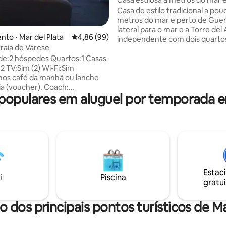
Guemes
Casa de estilo tradicional a pou
metros do mar e perto de Guem
lateral para o mar e a Torre del
to ⋅ Mar del Plata
4,86 de uma avaliação média de 5, 99 avalia
4,86 (99)
independente com dois quartos
aia de Varese
jantar, cozinha, banheiro, peq
:2 hóspedes Quartos:1 Casas
jardim na frente e pátio nos fu
2 TV:Sim (2) Wi-Fi:Sim
Acesso à churrasqueira. Aque
os café da manhã ou lanche
de tiragem equilibrada. Camas
(voucher). Coach:
Roupa de cama. TV a cabo e Wi-
opulares em aluguel por temporada em
IA , carro chico ou médio ,
Cozinha totalmente equipada. 
e 2 metros de largura ,entra
ondas. Liquidificador. Ferro de 
geot 2008, la garage es chica
Secador de cabelo. Itens de hig
argura) Podemos lhe
Entrada independente. O aloja
 uma garagem por uma taxa
entregue limpo e desinfetado.
avor, pergunte. Piscina
 sauna, academia, em frente à
ese, apartamento de dois
Estac
i
Piscina
gratui
is de
 não são permitidos
o dos principais pontos turísticos de Ma