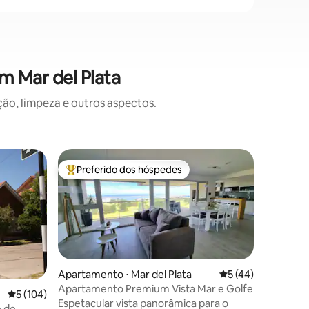
m Mar del Plata
o, limpeza e outros aspectos.
Condomíni
Preferido dos hóspedes
Prefe
os hóspedes
Entre os melhores preferidos dos hóspedes
Entre o
Apartame
Apartame
frente p
residenci
arquiteto
curvos c
localizad
um ambie
Apartamento ⋅ Mar del Plata
5 de uma avaliação
5 (44)
Lugar Uni
Apartamento Premium Vista Mar e Golfe
5 de uma avaliação média de 5, 104 avaliações
5 (104)
Chica, u
Espetacular vista panorâmica para o
e de