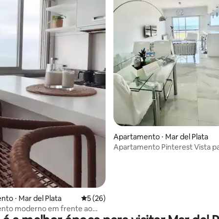
média de 5, 72 avaliações
Apartamento ⋅ Mar del Plata
Apartamento Pinterest Vista p
com garagem
to ⋅ Mar del Plata
5 de uma avaliação média de 5, 26 avalia
5 (26)
nto moderno em frente ao