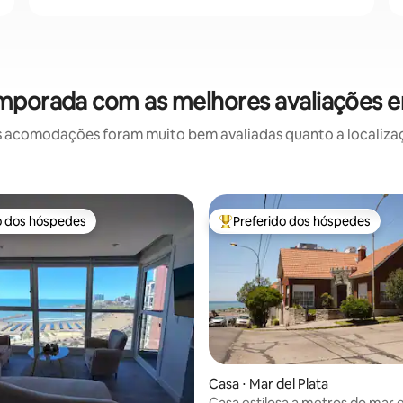
mporada com as melhores avaliações e
 acomodações foram muito bem avaliadas quanto a localizaçã
o dos hóspedes
Preferido dos hóspedes
o dos hóspedes
Entre os melhores preferidos d
édia de 5, 151 avaliações
Casa ⋅ Mar del Plata
Casa estilosa a metros do mar 