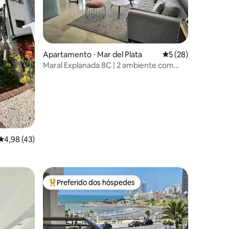
ções
Apartamento ⋅ Mar del Plata
5 de uma avaliação
5 (28)
Maral Explanada 8C | 2 ambiente com
garagem
4,98 de uma avaliação média de 5, 43 avaliações
4,98 (43)
Preferido dos hóspedes
os hóspedes
Entre os melhores preferidos dos hóspedes