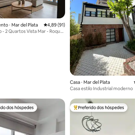
to ⋅ Mar del Plata
4,89 de uma avaliação média de 5, 91 avalia
4,89 (91)
 - 2 Quartos Vista Mar - Roque
média de 5, 58 avaliações
Casa ⋅ Mar del Plata
Casa estilo Industrial moderno
rido dos hóspedes
Preferido dos hóspedes
 melhores preferidos dos hóspedes
Entre os melhores preferidos d