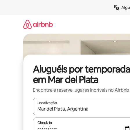
Pular
Algu
para
o
conteúdo
Aluguéis por temporada
em Mar del Plata
Encontre e reserve lugares incríveis no Airbnb
Localização
Quando os resultados estiverem disponíveis, expl
Check-in