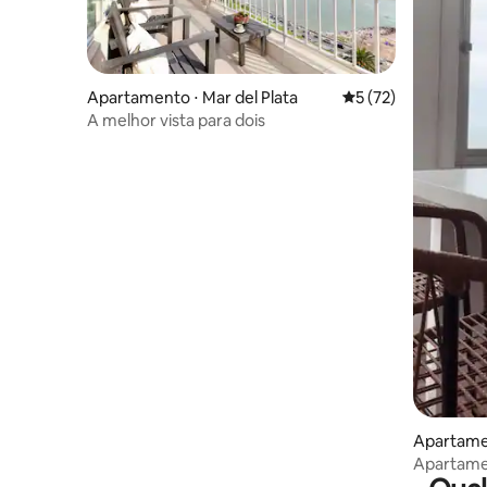
Apartamento ⋅ Mar del Plata
5 de uma avaliação 
5 (72)
A melhor vista para dois
Apartamen
Apartame
mar