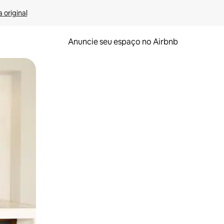
 original
Anuncie seu espaço no Airbnb
 deslizando o dedo na tela.