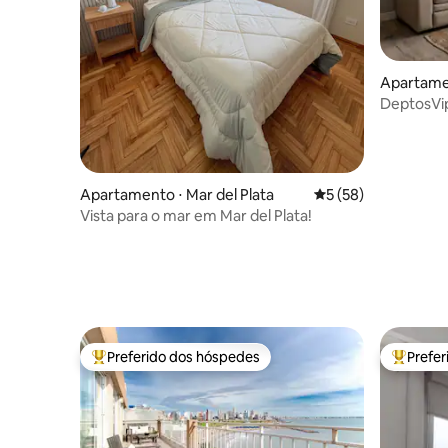
Apartamen
DeptosVip
Suarez
Apartamento ⋅ Mar del Plata
5 de uma avaliação 
5 (58)
Vista para o mar em Mar del Plata!
Preferido dos hóspedes
Prefe
Entre os melhores preferidos dos hóspedes
Entre os