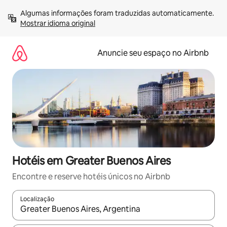
Pular
Algumas informações foram traduzidas automaticamente. 
para
Mostrar idioma original
o
conteúdo
Anuncie seu espaço no Airbnb
Hotéis em Greater Buenos Aires
Encontre e reserve hotéis únicos no Airbnb
Localização
Quando os resultados estiverem disponíveis, explore-os usando