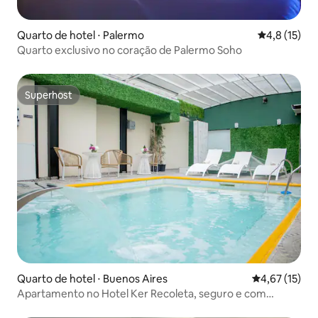
Quarto de hotel ⋅ Palermo
4,8 de uma a
4,8 (15)
Quarto exclusivo no coração de Palermo Soho
Superhost
Superhost
Quarto de hotel ⋅ Buenos Aires
4,67 de uma a
4,67 (15)
Apartamento no Hotel Ker Recoleta, seguro e com
localização central