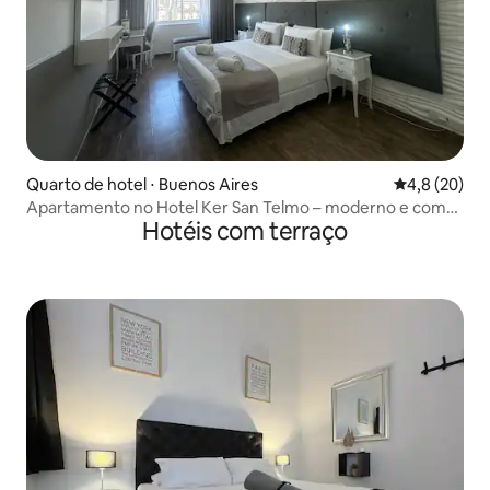
Quarto de hotel ⋅ Buenos Aires
4,8 de uma a
4,8 (20)
Apartamento no Hotel Ker San Telmo – moderno e com
Hotéis com terraço
localização central