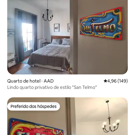
Quarto de hotel ⋅ AAD
4,96 de uma av
4,96 (149)
Lindo quarto privativo de estilo "San Telmo"
Preferido dos hóspedes
Preferido dos hóspedes