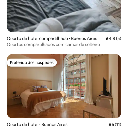
Quarto de hotel compartilhado ⋅ Buenos Aires
4,8 de uma 
4,8 (5)
Quartos compartilhados com camas de solteiro
Preferido dos hóspedes
Preferido dos hóspedes
Quarto de hotel ⋅ Buenos Aires
5 de uma a
5 (11)