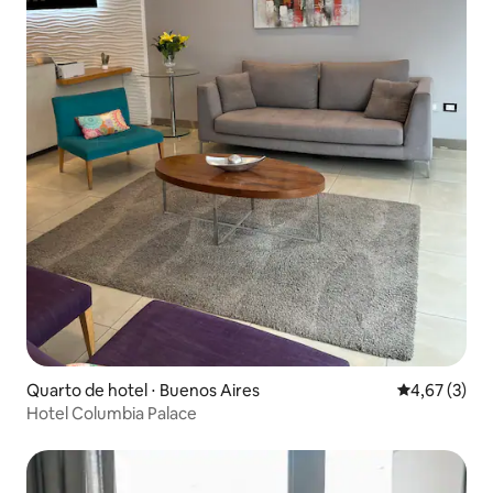
Quarto de hotel ⋅ Buenos Aires
4,67 de uma 
4,67 (3)
Hotel Columbia Palace