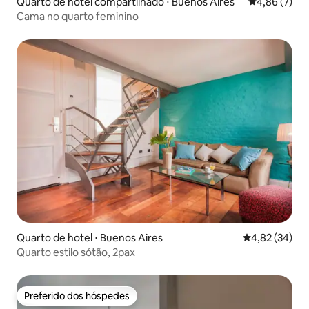
Quarto de hotel compartilhado ⋅ Buenos Aires
4,86 de uma 
4,86 (7)
Cama no quarto feminino
Quarto de hotel ⋅ Buenos Aires
4,82 de uma a
4,82 (34)
Quarto estilo sótão, 2pax
Preferido dos hóspedes
Preferido dos hóspedes