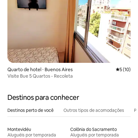
Quarto de hotel ⋅ Buenos Aires
5 de uma a
5 (10)
Visite Bue 5 Quartos - Recoleta
Destinos para conhecer
Destinos perto de você
Outros tipos de acomodações
Pr
Montevidéu
Colônia do Sacramento
Aluguéis por temporada
Aluguéis por temporada