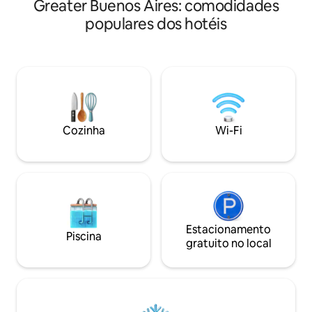
Greater Buenos Aires: comodidades
Chinês a 700 metr
Monumental a 10 q
populares dos hotéis
Fleni, a 1,5 km de 
do Aeroparque. Qu
confortável com W
frigobar e cofre. 
Estacionamento gra
disponibilidade). I
ou uma experiênc
Buenos 
Cozinha
Wi-Fi
Estacionamento
Piscina
gratuito no local