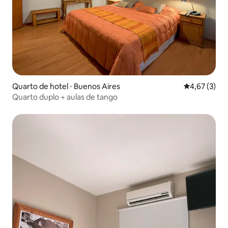
Quarto de hotel ⋅ Buenos Aires
4,67 de uma 
4,67 (3)
Quarto duplo + aulas de tango