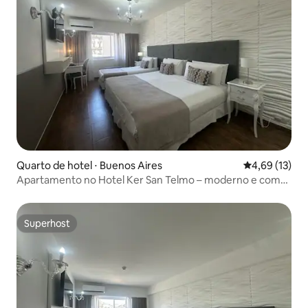
Quarto de hotel ⋅ Buenos Aires
4,69 de uma a
4,69 (13)
Apartamento no Hotel Ker San Telmo – moderno e com
localização central
Superhost
Superhost