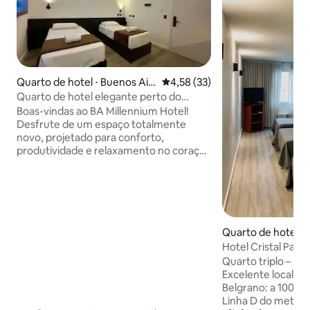
Quarto de hotel ⋅ Buenos Air
4,58 de uma avaliação média de
4,58 (33)
es
Quarto de hotel elegante perto do
Obelisco e dos teatros
Boas-vindas ao BA Millennium Hotel!
Desfrute de um espaço totalmente
novo, projetado para conforto,
produtividade e relaxamento no coração
de Buenos Aires. Este quarto com duas
camas individuais é ideal para colegas de
trabalho, amigos ou viajantes
corporativos que buscam conforto,
excelente conectividade e muita luz
natural através de suas grandes janelas.
Quarto de hotel ⋅
Este hotel recém-inaugurado é a base
s
Hotel Cristal Palac
perfeita para explorar Buenos Aires.
Quarto triplo – Hot
Oferece excelente custo-benefício,
Excelente localiz
com limpeza diária para garantir uma
Belgrano: a 100 me
estadia confortável e agradável.
Linha D do metrô 