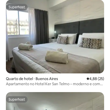
Superhost
Superhost
Quarto de hotel ⋅ Buenos Aires
4,88 de uma a
4,88 (25)
Apartamento no Hotel Ker San Telmo – moderno e com
localização central
Superhost
Superhost