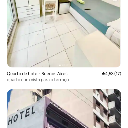
Quarto de hotel ⋅ Buenos Aires
4,53 de uma a
4,53 (17)
quarto com vista para o terraço