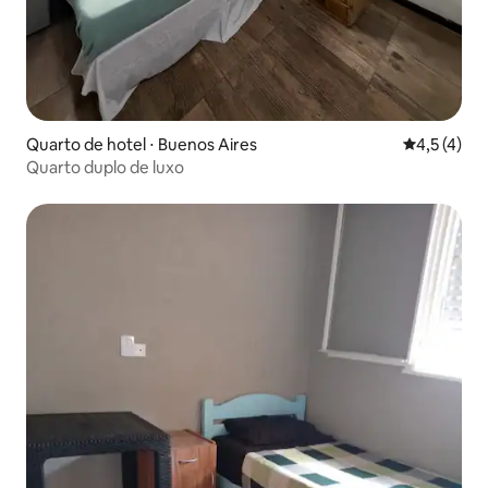
Quarto de hotel ⋅ Buenos Aires
4,5 de uma 
4,5 (4)
Quarto duplo de luxo