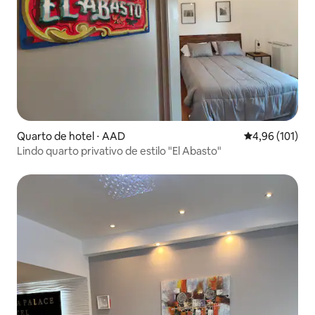
Quarto de hotel ⋅ AAD
4,96 de uma av
4,96 (101)
Lindo quarto privativo de estilo "El Abasto"