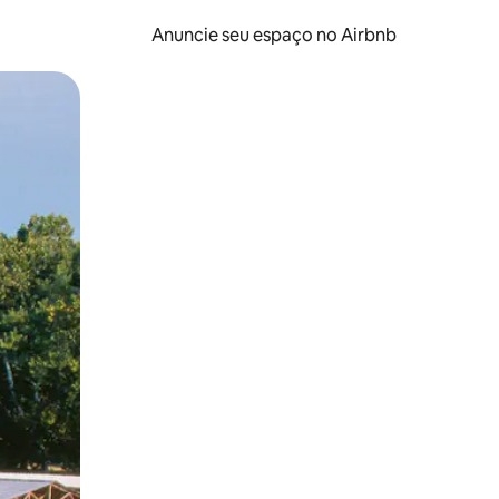
Anuncie seu espaço no Airbnb
 deslizando o dedo na tela.