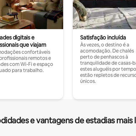
des digitais e
Satisfação incluída
ssionais que viajam
Às vezes, o destino é a
acomodação. De chalés
odações confortáveis
perto de penhascos à
profissionais remotos e
tranquilidade de casas-b
des com Wi-Fi e espaço
estes aluguéis por temp
ado para trabalho.
estão repletos de recurs
únicos.
idades e vantagens de estadias mais 