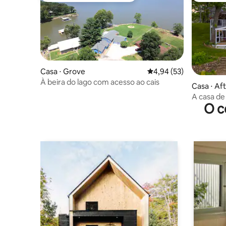
Casa ⋅ Grove
4,94 de uma avaliação 
4,94 (53)
À beira do lago com acesso ao cais
Casa ⋅ Af
A casa de
O c