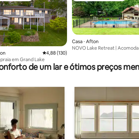
Casa ⋅ Afton
média de 5, 53 avaliações
NOVO Lake Retreat | Acomoda
ton
4,88 de uma avaliação média de 5, 130 avalia
4,88 (130)
pessoas | Piscina + fogueira
 praia em Grand Lake
onforto de um lar e ótimos preços men