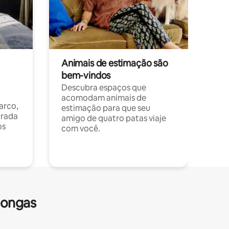
Animais de estimação são
bem-vindos
Descubra espaços que
acomodam animais de
arco,
estimação para que seu
orada
amigo de quatro patas viaje
os
com você.
longas