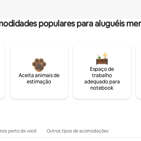
odidades populares para aluguéis men
Espaço de
Aceita animais de
trabalho
estimação
adequado para
notebook
inos perto de você
Outros tipos de acomodações