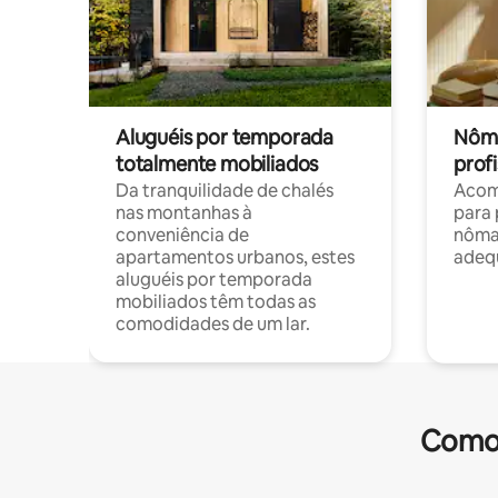
Aluguéis por temporada
Nôma
totalmente mobiliados
profi
Da tranquilidade de chalés
Acom
nas montanhas à
para 
conveniência de
nôma
apartamentos urbanos, estes
adequ
aluguéis por temporada
mobiliados têm todas as
comodidades de um lar.
Comod