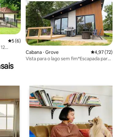
5 de uma avaliação média de 5, 6 avaliações
5 (6)
 12
ções
Cabana ⋅ Grove
4,97 de uma avaliação
4,97 (72)
Vista para o lago sem fim*Escapada para
sais
casais*Luxo*Moderno*Limpo