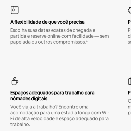
A flexibilidade de que você precisa
P
Escolha suas datas exatas de chegada e
P
partida e reserve online com facilidade — sem
d
papelada ou outros compromissos.*
s
Espaços adequados para trabalho para
P
nômades digitais
O
Você viaja a trabalho? Encontre uma
m
acomodação para uma estadia longa com Wi-
p
Fi de alta velocidade e espaço adequado para
trabalho.