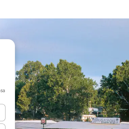
asa
ore-os usando as seta para cima e para baixo do teclado ou tocando e