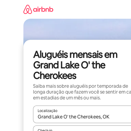
Pular
para
o
conteúdo
Aluguéis mensais em
Grand Lake O' the
Cherokees
Saiba mais sobre aluguéis por temporada de
longa duração que fazem você se sentir em c
em estadias de um mês ou mais.
Localização
Quando os resultados estiverem disponíveis, expl
Check-in