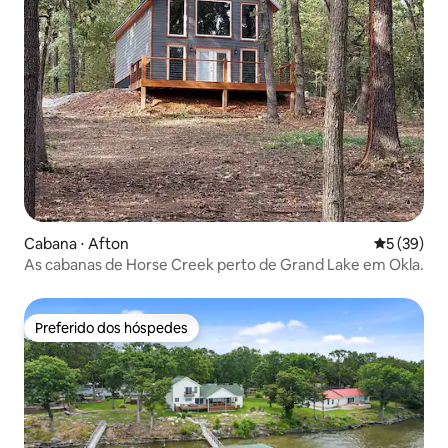
Cabana ⋅ Afton
5 de uma a
5 (39)
As cabanas de Horse Creek perto de Grand Lake em Okla.
Preferido dos hóspedes
Preferido dos hóspedes