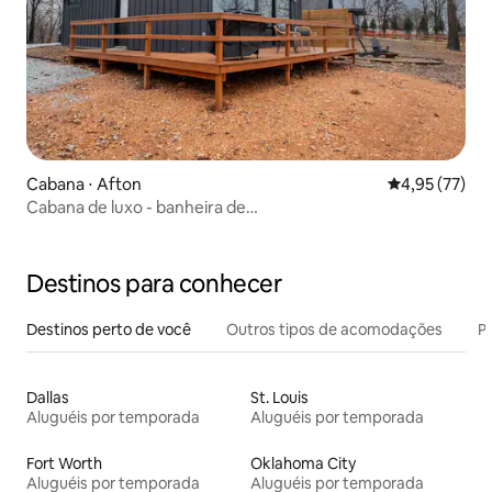
Cabana ⋅ Afton
4,95 de uma a
4,95 (77)
Cabana de luxo - banheira de
hidromassagem/braseira/vista para o lago 1
Destinos para conhecer
Destinos perto de você
Outros tipos de acomodações
Pr
Dallas
St. Louis
Aluguéis por temporada
Aluguéis por temporada
Fort Worth
Oklahoma City
Aluguéis por temporada
Aluguéis por temporada