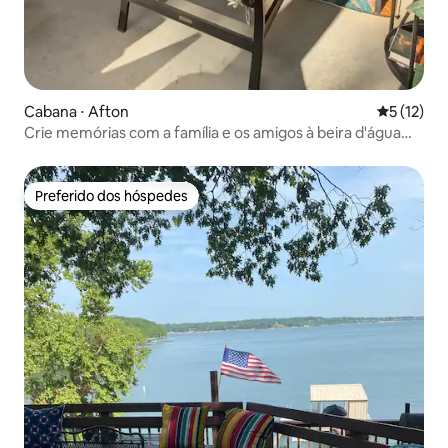
Cabana ⋅ Afton
5 de uma a
5 (12)
Crie memórias com a família e os amigos à beira d'água
em Grand Lake
Preferido dos hóspedes
Preferido dos hóspedes