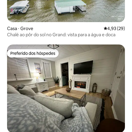
Casa ⋅ Grove
4,93 de uma a
4,93 (29)
Chalé ao pôr do sol no Grand: vista para a água e doca
Preferido dos hóspedes
Preferido dos hóspedes