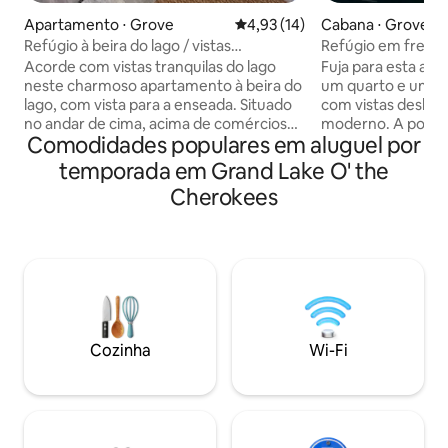
Apartamento ⋅ Grove
4,93 de uma avaliação média de
4,93 (14)
Cabana ⋅ Grove
Refúgio à beira do lago / vistas
Refúgio em frente 
panorâmicas / acesso ao lago
localizado em Wol
Acorde com vistas tranquilas do lago
Fuja para esta ac
neste charmoso apartamento à beira do
um quarto e um ba
lago, com vista para a enseada. Situado
com vistas deslum
no andar de cima, acima de comércios
moderno. A pouco
Comodidades populares em aluguel por
locais, você desfrutará do equilíbrio
de barco Wolf Cre
perfeito: perto da agitação quando
centro de Grove, é
temporada em Grand Lake O' the
quiser, mas em um ambiente tranquilo
privacidade e conveniênci
Cherokees
quando não quiser. Quer você esteja
vistas para o lago a
planejando um fim de semana
café na varanda pr
aconchegante em casa ou aproveitando
pôr do sol junto à
o sol ao ar livre, este espaço convidativo
compartilhado à d
tem a localização ideal, perto de todas as
estacionamento de
comodidades da região. Situado na base
para passeios de 
da Ponte do Veleiro, com Grove a
simplesmente relax
poucos minutos de distância, tudo o que
perfeito para casai
Cozinha
Wi-Fi
você precisa está ao seu alcance.
de torneio.