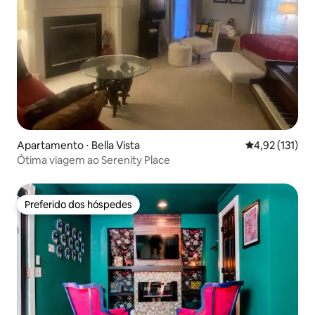
Apartamento ⋅ Bella Vista
4,92 de uma av
4,92 (131)
Ótima viagem ao Serenity Place
Preferido dos hóspedes
Preferido dos hóspedes