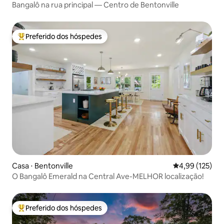
Bangalô na rua principal — Centro de Bentonville
Preferido dos hóspedes
Entre os melhores preferidos dos hóspedes
Casa ⋅ Bentonville
4,99 de uma av
4,99 (125)
O Bangalô Emerald na Central Ave-MELHOR localização!
Preferido dos hóspedes
Entre os melhores preferidos dos hóspedes