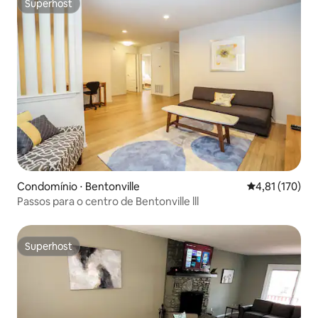
Superhost
Superhost
Condomínio ⋅ Bentonville
4,81 de uma av
4,81 (170)
Passos para o centro de Bentonville lll
Superhost
Superhost