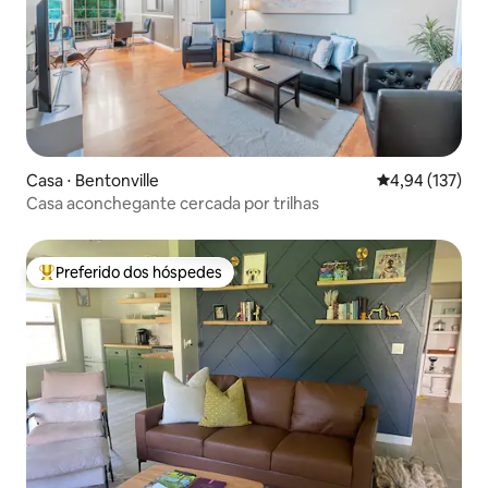
Casa ⋅ Bentonville
4,94 de uma av
4,94 (137)
Casa aconchegante cercada por trilhas
Preferido dos hóspedes
Entre os melhores preferidos dos hóspedes