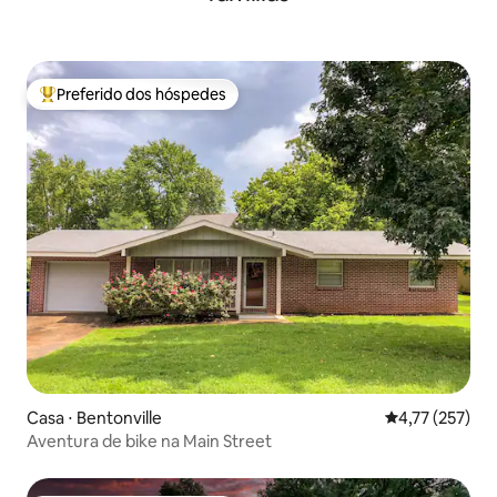
Preferido dos hóspedes
Entre os melhores preferidos dos hóspedes
Casa ⋅ Bentonville
4,77 de uma av
4,77 (257)
Aventura de bike na Main Street