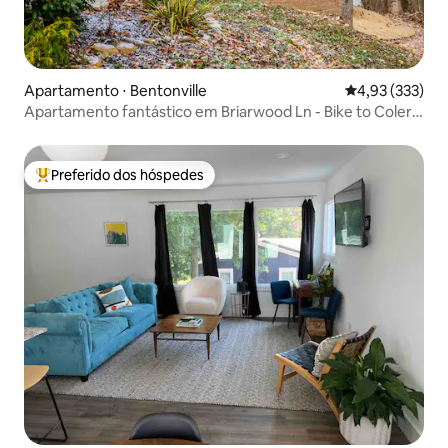
Apartamento ⋅ Bentonville
4,93 de uma av
4,93 (333)
Apartamento fantástico em Briarwood Ln - Bike to Coler
Trail
Preferido dos hóspedes
Entre os melhores preferidos dos hóspedes