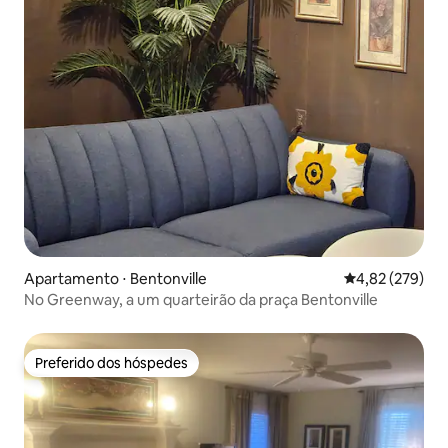
Apartamento ⋅ Bentonville
4,82 de uma av
4,82 (279)
No Greenway, a um quarteirão da praça Bentonville
Preferido dos hóspedes
Preferido dos hóspedes