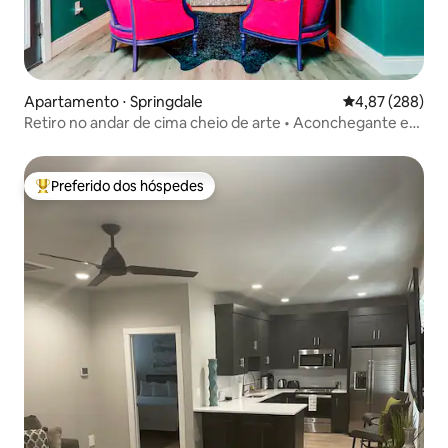
Apartamento ⋅ Springdale
4,87 de uma ava
4,87 (288)
Retiro no andar de cima cheio de arte • Aconchegante e
silencioso
Preferido dos hóspedes
Entre os melhores preferidos dos hóspedes