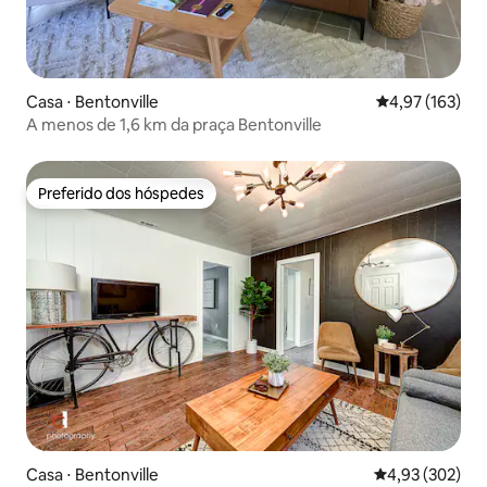
Casa ⋅ Bentonville
4,97 de uma av
4,97 (163)
A menos de 1,6 km da praça Bentonville
Preferido dos hóspedes
Preferido dos hóspedes
Casa ⋅ Bentonville
4,93 de uma av
4,93 (302)