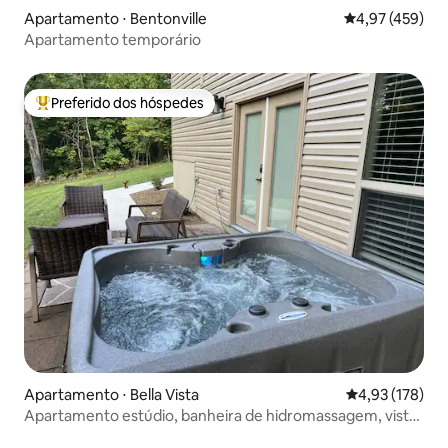
Apartamento ⋅ Bentonville
4,97 de uma av
4,97 (459)
Apartamento temporário
Preferido dos hóspedes
Entre os melhores preferidos dos hóspedes
Apartamento ⋅ Bella Vista
4,93 de uma av
4,93 (178)
Apartamento estúdio, banheira de hidromassagem, vista
para o lago no inverno