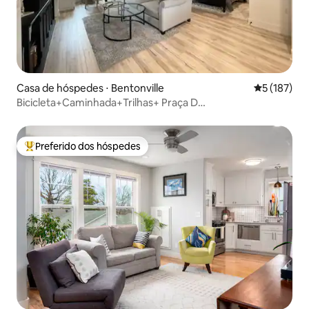
Casa de hóspedes ⋅ Bentonville
5 de uma av
5 (187)
Bicicleta+Caminhada+Trilhas+ Praça D
'own+Museus+Jantar
Preferido dos hóspedes
Entre os melhores preferidos dos hóspedes