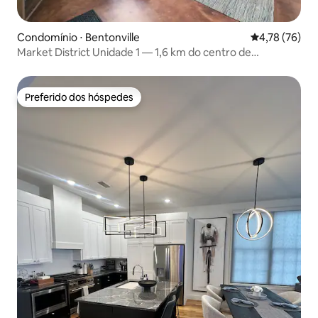
Condomínio ⋅ Bentonville
4,78 de uma a
4,78 (76)
Market District Unidade 1 — 1,6 km do centro de
Bentonville
Preferido dos hóspedes
Preferido dos hóspedes