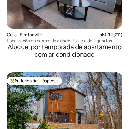
Casa ⋅ Bentonville
4,92 de uma av
4,92 (211)
Localização no centro da cidade! Estadia de 2 quartos
Aluguel por temporada de apartamento
com ar-condicionado
Preferido dos hóspedes
Entre os melhores preferidos dos hóspedes