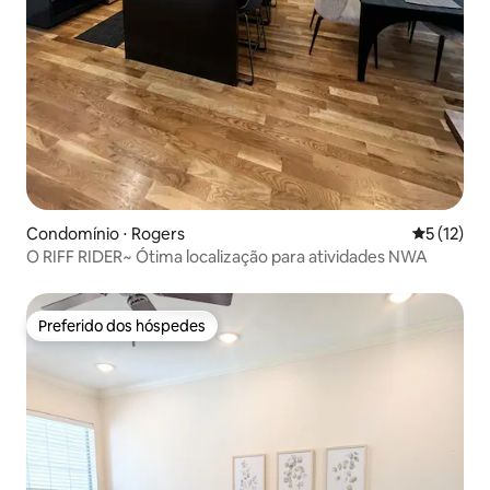
Condomínio ⋅ Rogers
5 de uma a
5 (12)
O RIFF RIDER~ Ótima localização para atividades NWA
Preferido dos hóspedes
Preferido dos hóspedes