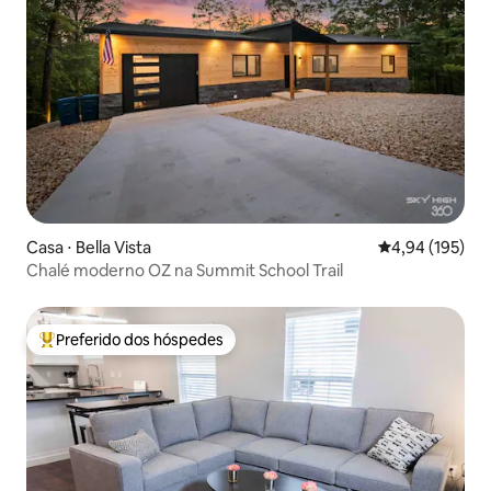
Casa ⋅ Bella Vista
4,94 de uma av
4,94 (195)
Chalé moderno OZ na Summit School Trail
Preferido dos hóspedes
Entre os melhores preferidos dos hóspedes