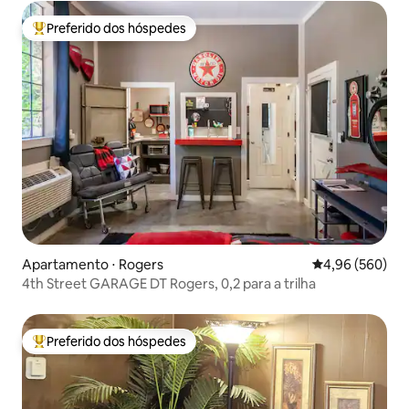
Preferido dos hóspedes
Entre os melhores preferidos dos hóspedes
Apartamento ⋅ Rogers
4,96 de uma ava
4,96 (560)
4th Street GARAGE DT Rogers, 0,2 para a trilha
Preferido dos hóspedes
Entre os melhores preferidos dos hóspedes