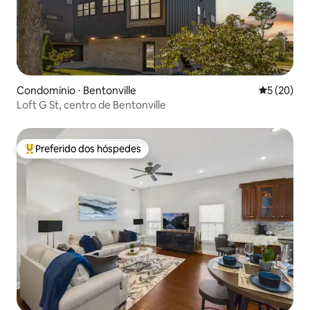
Condomínio ⋅ Bentonville
5 de uma a
5 (20)
Loft G St, centro de Bentonville
Preferido dos hóspedes
Entre os melhores preferidos dos hóspedes