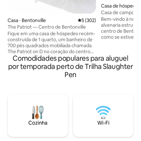
Casa de hóspedes
ville
Casa de campo ac
Bem-vindo à noss
Casa ⋅ Bentonville
5 de uma avaliação média de 
5 (302)
alvenaria estrutur
The Patriot — Centro de Bentonville
centro de Bentonvi
Fique em uma casa de hóspedes recém-
como se estivess
construída de 1 quarto, um banheiro de
em um edifício his
700 pés quadrados mobiliada chamada
inteiramente de ti
The Patriot on D no coração do centro
de campo no quint
Comodidades populares para aluguel
de Bentonville. Você estará a poucos
2023 como um tra
minutos a pé (mais curto de bicicleta) da
por temporada perto de Trilha Slaughter
hospitalidade. Des
Praça do Centro da Cidade, Crystal
ao Parque Park Spri
Pen
Bridges, The Momentary, o Walmart
do quarteirão, ou
Home Office, trilhas para bicicletas e
caminhada/passeio
cervejarias e restaurantes locais. A
centro da cidade.
acomodação é adequada para cães, mas
principal da propr
não tem um quintal cercado acessível.
projetamos a casa
No entanto, há amplo espaço para
maximizar a priva
caminhar com seu filhote. Por favor,
Bem-vindo!
pergunte sobre nossas tarifas de
Cozinha
Wi-Fi
veterano/primeiro respondente.