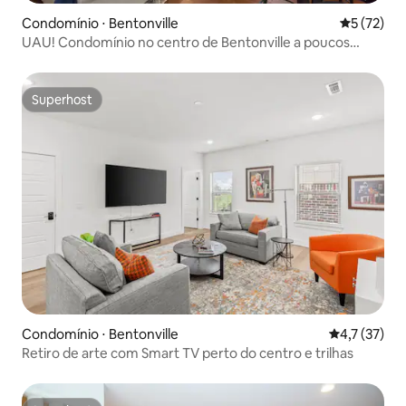
Condomínio ⋅ Bentonville
5 de uma a
5 (72)
UAU! Condomínio no centro de Bentonville a poucos
passos de tudo
Superhost
Superhost
Condomínio ⋅ Bentonville
4,7 de uma a
4,7 (37)
Retiro de arte com Smart TV perto do centro e trilhas