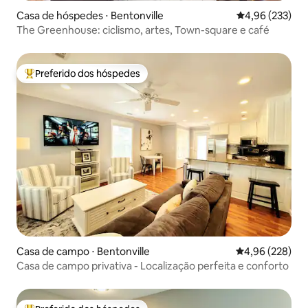
Casa de hóspedes ⋅ Bentonville
4,96 de uma av
4,96 (233)
The Greenhouse: ciclismo, artes, Town-square e café
Preferido dos hóspedes
Entre os melhores preferidos dos hóspedes
Casa de campo ⋅ Bentonville
4,96 de uma ava
4,96 (228)
Casa de campo privativa - Localização perfeita e conforto