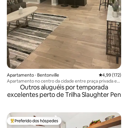
Apartamento ⋅ Bentonville
4,99 de uma av
4,99 (172)
Apartamento no centro da cidade entre praça privada e
Outros aluguéis por temporada
caminhada
excelentes perto de Trilha Slaughter Pen
Preferido dos hóspedes
Entre os melhores preferidos dos hóspedes