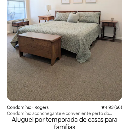
Condomínio ⋅ Rogers
4,93 de uma a
4,93 (56)
Condomínio aconchegante e conveniente perto do
Aluguel por temporada de casas para
Walmart AMP!
famílias