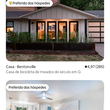
Preferido dos hóspedes
Entre os melhores preferidos dos hóspedes
Casa ⋅ Bentonville
4,97 de uma av
4,97 (285)
Casa de bicicleta de meados do século em G
Preferido dos hóspedes
Preferido dos hóspedes