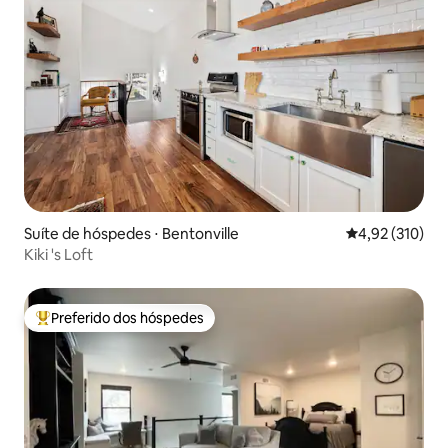
Suíte de hóspedes ⋅ Bentonville
4,92 de uma av
4,92 (310)
Kiki 's Loft
Preferido dos hóspedes
Entre os melhores preferidos dos hóspedes