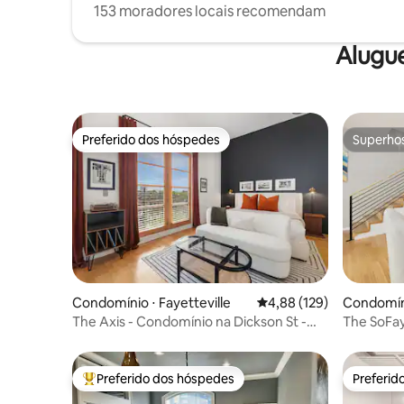
153 moradores locais recomendam
Alugu
Preferido dos hóspedes
Superho
Preferido dos hóspedes
Superho
Condomínio ⋅ Fayetteville
4,88 de uma avaliação m
4,88 (129)
Condomíni
The Axis - Condomínio na Dickson St -
The SoFay
Caminhe até a UofA
e UofA
Preferido dos hóspedes
Preferid
Entre os melhores preferidos dos hóspedes
Preferid