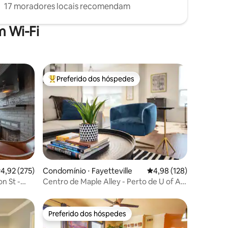
17 moradores locais recomendam
 Wi-Fi
Preferido dos hóspedes
os hóspedes
Entre os melhores preferidos dos hóspedes
ções
,92 de uma avaliação média de 5, 275 avaliações
4,92 (275)
Condomínio ⋅ Fayetteville
4,98 de uma avaliação 
4,98 (128)
n St -
Centro de Maple Alley - Perto de U of A +
Trilhas
Preferido dos hóspedes
Preferido dos hóspedes