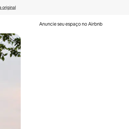
 original
Anuncie seu espaço no Airbnb
 deslizando o dedo na tela.