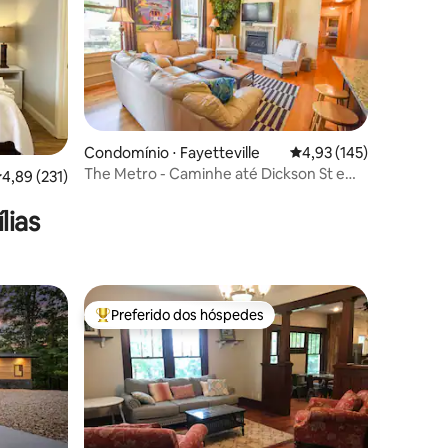
ções
Condomínio ⋅ Fayetteville
4,93 de uma avaliação 
4,93 (145)
The Metro - Caminhe até Dickson St e
,89 de uma avaliação média de 5, 231 avaliações
4,89 (231)
UofA
lias
Preferido dos hóspedes
os hóspedes
Entre os melhores preferidos dos hóspedes