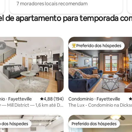
7 moradores locais recomendam
el de apartamento para temporada com
st
Preferido dos hóspedes
st
Entre os melhores preferidos d
édia de 5, 129 avaliações
o ⋅ Fayetteville
4,88 de uma avaliação média de 5, 194 avalia
4,88 (194)
Condomínio ⋅ Fayetteville
4
 — Mill District — 1,6 km até DT
The Lux - Condomínio na Dickso
Caminhada até UofA
o dos hóspedes
Preferido dos hóspedes
o dos hóspedes
Preferido dos hóspedes