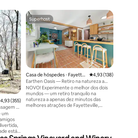
Casa na á
Superhost
Prefe
Superhost
Entre o
Casa na á
Fuja para
andares 
de vistas
convés c
hidroma
confortáv
cozinhe 
abastecid
Casa de hóspedes ⋅ Fayette
4,93 de uma avaliação 
4,93 (138)
2 quartos
ville
Earthen Oasis — Retiro na natureza a
ções
escada),
poucos minutos do centro da cidade
NOVO! Experimente o melhor dos dois
Com Wi-F
mundos — um retiro tranquilo na
mini-spli
natureza a apenas dez minutos das
específic
,93 de uma avaliação média de 5, 355 avaliações
4,93 (355)
melhores atrações de Fayetteville,
isolado, 
assagem +
incluindo o centro movimentado, a
Rogers. 
e um
Universidade do Arkansas, o Lago
tranquil
 amigos
Sequoyah e outras aventuras na cidade
ivertida,
ou ao ar livre. Este apartamento recém-
ade está
construído é uma das duas unidades em
de East