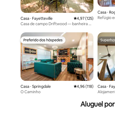
Casa ⋅ Ro
Refúgio 
Casa ⋅ Fayetteville
4,97 de uma avaliação m
4,97 (125)
de hidro
Casa de campo Driftwood — banheira de
hidromassagem, cinema, bar Nespresso
Preferido dos hóspedes
Superho
Preferido dos hóspedes
Superho
Casa ⋅ Springdale
4,96 de uma avaliação m
4,96 (118)
Casa ⋅ Fay
O Caminho
Alojament
Mountain
Aluguel po