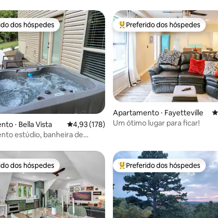
rido dos hóspedes
Preferido dos hóspedes
 melhores preferidos dos hóspedes
Entre os melhores preferidos d
Apartamento ⋅ Fayetteville
4
édia de 5, 104 avaliações
Um ótimo lugar para ficar!
to ⋅ Bella Vista
4,93 de uma avaliação média de 5, 178 avalia
4,93 (178)
to estúdio, banheira de
agem, vista para o lago no
rido dos hóspedes
Preferido dos hóspedes
 melhores preferidos dos hóspedes
Entre os melhores preferidos d