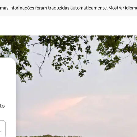
mas informações foram traduzidas automaticamente. 
Mostrar idioma
ito
ore-os usando as seta para cima e para baixo do teclado ou tocando e