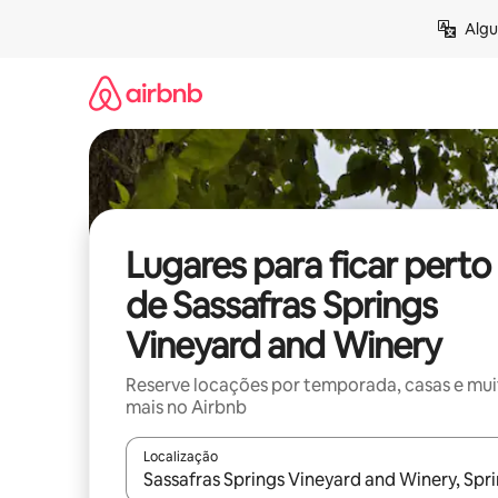
Pular
Algu
para
o
conteúdo
Lugares para ficar perto
de Sassafras Springs
Vineyard and Winery
Reserve locações por temporada, casas e mu
mais no Airbnb
Localização
Quando os resultados estiverem disponíveis, expl