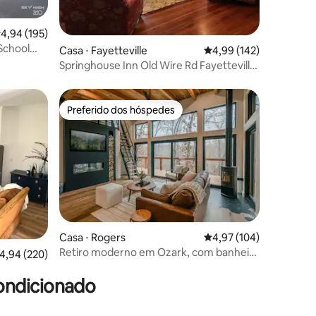
ções
,94 de uma avaliação média de 5, 195 avaliações
4,94 (195)
School
Casa ⋅ Fayetteville
4,99 de uma avaliação 
4,99 (142)
Springhouse Inn Old Wire Rd Fayetteville
4 quartos 2 banheiros
Preferido dos hóspedes
Preferido dos hóspedes
ções
Casa ⋅ Rogers
4,97 de uma avaliação 
4,97 (104)
Retiro moderno em Ozark, com banheira
,94 de uma avaliação média de 5, 220 avaliações
4,94 (220)
de hidromassagem, perto de Beaver
Lake
ondicionado