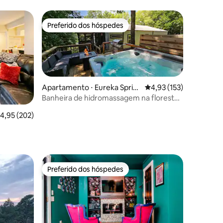
Preferido dos hóspedes
os hóspedes
Preferido dos hóspedes
Apartamento ⋅ Eureka Sprin
4,93 de uma avaliação 
4,93 (153)
gs
Banheira de hidromassagem na floresta,
lareira externa, animais de estimação
,95 de uma avaliação média de 5, 202 avaliações
4,95 (202)
permitidos
ções
Preferido dos hóspedes
os hóspedes
Preferido dos hóspedes