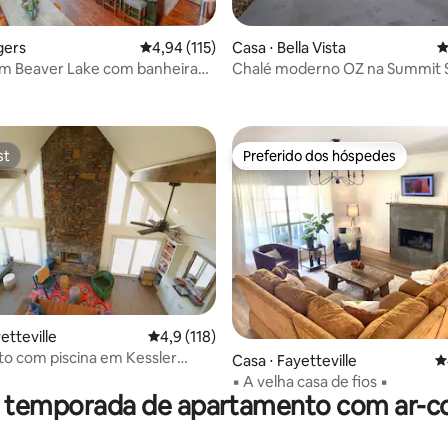
gers
4,94 de uma avaliação média de 5, 115 avalia
4,94 (115)
Casa ⋅ Bella Vista
4
em Beaver Lake com banheira
Chalé moderno OZ na Summit 
édia de 5, 125 avaliações
massagem e caiaques
Trail
st
Preferido dos hóspedes
st
Preferido dos hóspedes
édia de 5, 118 avaliações
etteville
4,9 de uma avaliação média de 5, 118 avalia
4,9 (118)
o com piscina em Kessler
Casa ⋅ Fayetteville
4
▪ A velha casa de fios ▪
r temporada de apartamento com ar-c