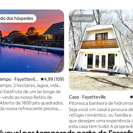
rido dos hóspedes
Superhost
 melhores preferidos dos hóspedes
Superhost
ia de 5, 1.475 avaliações
ampo ⋅ Fayettevill
4,99 de uma avaliação média de 5, 109 avalia
4,99 (109)
ampo: 2 hectares, lagoa, vida
 natureza, animais de
s! Desfrute de um lar longe de
o
Casa ⋅ Fayetteville
4
Aberto de 1800 pés quadrados.
Pitoresca banheira de hidrom
da nossa refrescante piscina,
sala de jogos + perto da água
Seja você um casal à procura d
sca, pickleball, churrasqueira e
refúgio romântico, ou família e
tar ao ar livre. Relaxe em
que desejam uma experiência d
anda ao sol ou relaxe em nosso
esta casa tem tudo! A propried
nfortável e grandes TVs.
em uma subdivisão arborizada 