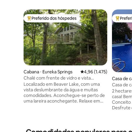
Preferido dos hóspedes
Prefe
Entre os melhores preferidos dos hóspedes
Entre os
Cabana ⋅ Eureka Springs
4,96 de uma avaliação méd
4,96 (1.475)
Chalé com frente de vidro e vista
Casa de c
deslumbrante para o lago
Localizado em Beaver Lake, com uma
e
Casa de c
vista deslumbrante da água e muitas
selvagem,
2 hectare
comodidades. Aconchegue-se perto de
estimaçã
casa! Bem-vindo ao nosso Retiro de
uma lareira aconchegante. Relaxe em
Conceito 
uma jacuzzi para dois à luz de velas (não
Desfrute 
é uma banheira de hidromassagem) com
lago de pe
vista para a bela paisagem das
espaços de es
Montanhas Ozark. Adormeça em uma
nossa var
cama king size Sleep Number com pillow-
quarto co