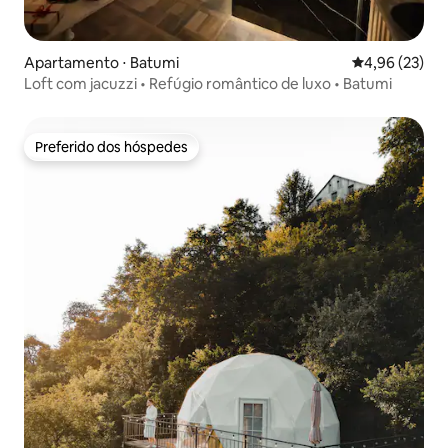
Apartamento ⋅ Batumi
4,96 de uma a
4,96 (23)
Loft com jacuzzi • Refúgio romântico de luxo • Batumi
Preferido dos hóspedes
Preferido dos hóspedes