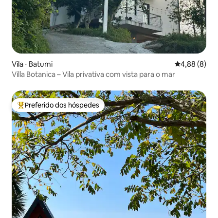
Vila ⋅ Batumi
4,88 de uma 
4,88 (8)
Villa Botanica – Vila privativa com vista para o mar
Preferido dos hóspedes
Entre os melhores preferidos dos hóspedes