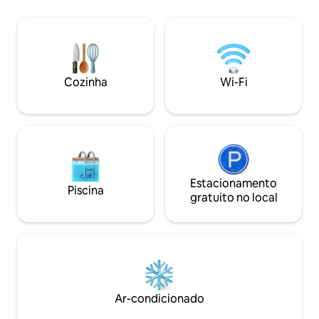
5 hóspedes. Totalmente equipado com
tudo o que você precisa: • Cobertores
quentes, ferro de passar, secador de
cabelo, utensílios de cozinha • Grande
quintal privativo com redes, balanços e
uma aconchegante área de estar
Cozinha
Wi-Fi
coberta para assistir ao pôr do sol no
jardim, este é o seu canto tranquilo
perto de Batumi 💫
Estacionamento
Piscina
gratuito no local
Ar-condicionado