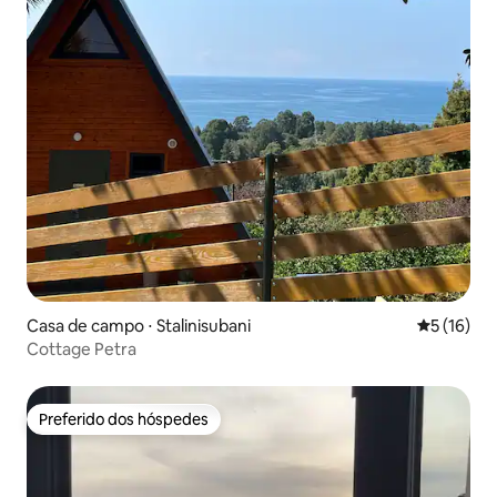
Casa de campo ⋅ Stalinisubani
5 de uma a
5 (16)
Cottage Petra
Preferido dos hóspedes
Preferido dos hóspedes