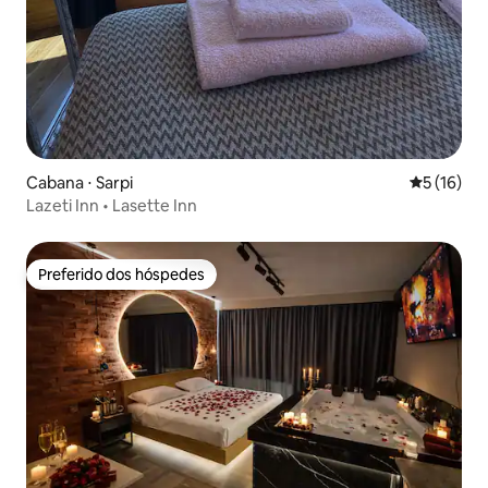
Cabana ⋅ Sarpi
5 de uma a
5 (16)
Lazeti Inn • Lasette Inn
Preferido dos hóspedes
Preferido dos hóspedes