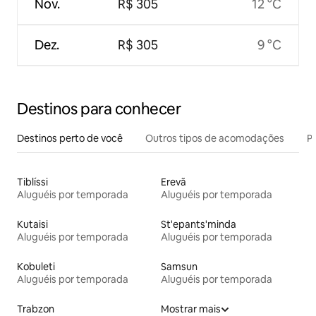
Nov.
R$ 305
12 °C
Dez.
R$ 305
9 °C
Destinos para conhecer
Destinos perto de você
Outros tipos de acomodações
Pr
Tiblíssi
Erevã
Aluguéis por temporada
Aluguéis por temporada
Kutaisi
St'epants'minda
Aluguéis por temporada
Aluguéis por temporada
Kobuleti
Samsun
Aluguéis por temporada
Aluguéis por temporada
Trabzon
Mostrar mais