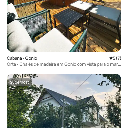
Cabana ⋅ Gonio
5 de uma 
5 (7)
Orta - Chalés de madeira em Gonio com vista para o mar
e para as montanhas
Superhost
Superhost