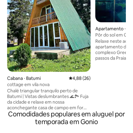
Apartamento ⋅ Go
Pôr do sol em Gree
mar | Piscina cobe
Relaxe neste aco
apartamento de 1 
complexo Greensi
passos da Praia do
deslumbrantes par
montanha a partir
um ambiente que 
Cabana ⋅ Batumi
4,88 de uma avaliação média de
4,88 (26)
elegância. Como parte de Greenside
cottage em vila nova
Gonio, você desf
Chalé triangular tranquilo perto de
de classe mundial
Batumi | Vistas deslumbrantes 🌊🏞️ Fuja
ano na piscina inte
da cidade e relaxe em nossa
exterior sazonal.
aconchegante casa de campo em forma
academia de últim
Comodidades populares em aluguel por
de A a apenas 12 km de Batumi,
no spa. Saboreie r
localizada na aldeia de Akhalsofeli, perto
restaurante no loc
temporada em Gonio
de Gonio-Sarpi Perfeito para famílias ou
serviços de recepç
pequenos grupos — a casa acomoda até
dias por semana