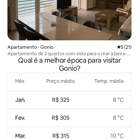
Apartamento ⋅ Gonio
5 de uma a
5 (21)
Apartamento de 2 quartos com vista para o mar à beira-
Qual é a melhor época para visitar
mar Gonio N505
Gonio?
Mês
Preço médio
Temp. média
Jan.
R$ 325
8 °C
Fev.
R$ 305
8 °C
Mar.
R$ 315
10 °C