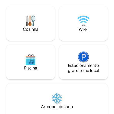
5 hóspedes. Totalmente equipado com
tudo o que você precisa: • Cobertores
quentes, ferro de passar, secador de
cabelo, utensílios de cozinha • Grande
quintal privativo com redes, balanços e
uma aconchegante área de estar
Cozinha
Wi-Fi
coberta para assistir ao pôr do sol no
jardim, este é o seu canto tranquilo
perto de Batumi 💫
Estacionamento
Piscina
gratuito no local
Ar-condicionado