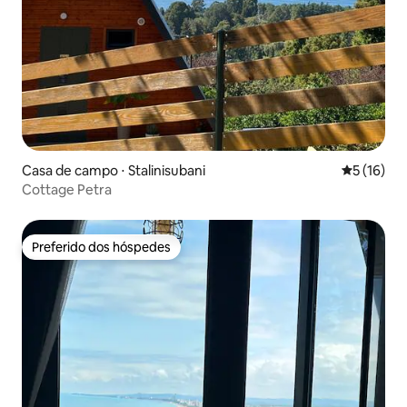
Casa de campo ⋅ Stalinisubani
5 de uma a
5 (16)
Cottage Petra
Preferido dos hóspedes
Preferido dos hóspedes