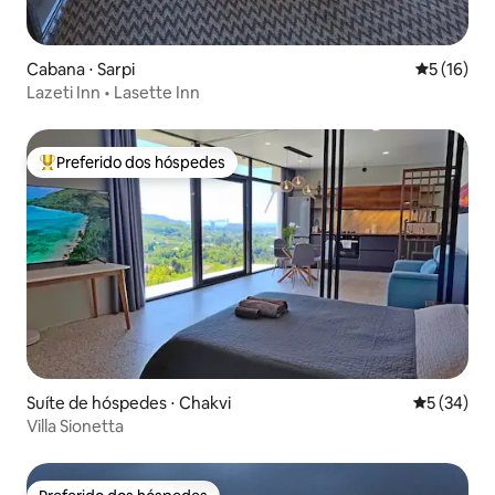
Cabana ⋅ Sarpi
5 de uma a
5 (16)
Lazeti Inn • Lasette Inn
Preferido dos hóspedes
Entre os melhores preferidos dos hóspedes
Suíte de hóspedes ⋅ Chakvi
5 de uma a
5 (34)
Villa Sionetta