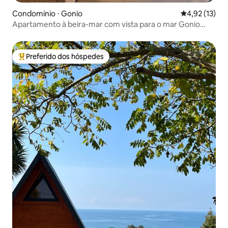
Condomínio ⋅ Gonio
4,92 de uma a
4,92 (13)
Apartamento à beira-mar com vista para o mar Gonio
N212
Preferido dos hóspedes
Entre os melhores preferidos dos hóspedes