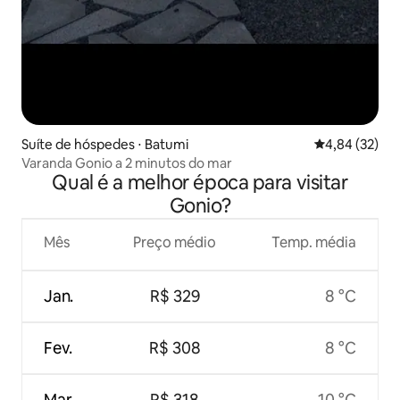
Suíte de hóspedes ⋅ Batumi
4,84 de uma a
4,84 (32)
Varanda Gonio a 2 minutos do mar
Qual é a melhor época para visitar
Gonio?
Mês
Preço médio
Temp. média
Jan.
R$ 329
8 °C
Fev.
R$ 308
8 °C
Mar.
R$ 318
10 °C