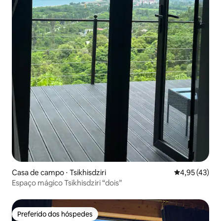
Casa de campo ⋅ Tsikhisdziri
4,95 de uma a
4,95 (43)
Espaço mágico Tsikhisdziri “dois”
Preferido dos hóspedes
Preferido dos hóspedes