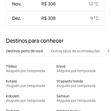
Nov.
R$ 308
12 °C
Dez.
R$ 308
9 °C
Destinos para conhecer
Destinos perto de você
Outros tipos de acomodações
Pr
Tiblíssi
Erevã
Aluguéis por temporada
Aluguéis por temporada
Kutaisi
St'epants'minda
Aluguéis por temporada
Aluguéis por temporada
Kobuleti
Samsun
Aluguéis por temporada
Aluguéis por temporada
Trabzon
Mostrar mais