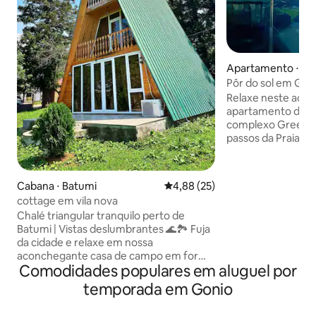
Apartamento ⋅ Go
Pôr do sol em Gree
mar | Piscina cobe
Relaxe neste aco
apartamento de 1 
complexo Greensi
passos da Praia do
deslumbrantes par
montanha a partir
um ambiente que 
Cabana ⋅ Batumi
4,88 de uma avaliação média de
4,88 (25)
elegância. Como parte de Greenside
cottage em vila nova
Gonio, você desf
Chalé triangular tranquilo perto de
de classe mundial
Batumi | Vistas deslumbrantes 🌊🏞️ Fuja
ano na piscina inte
da cidade e relaxe em nossa
exterior sazonal.
aconchegante casa de campo em forma
academia de últim
Comodidades populares em aluguel por
de A a apenas 12 km de Batumi,
no spa. Saboreie r
localizada na aldeia de Akhalsofeli, perto
restaurante no loc
temporada em Gonio
de Gonio-Sarpi Perfeito para famílias ou
serviços de recepç
pequenos grupos — a casa acomoda até
dias por semana