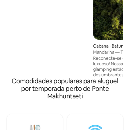
românticas, férias em família ou
encontros divertidos com amigos.
Interiores elegantes, espaços
aconchegantes e total privacidade criam
o lugar ideal para relaxar, comemorar e
criar lembranças inesquecíveis em meio
à natureza e ao conforto, em um
ambiente deslumbrante.
Cabana ⋅ Batumi
Mandarina — Tenda
Reconecte-se com 
luxuoso! Nossas tendas boutique de
glamping estão an
deslumbrantes Mon
Comodidades populares para aluguel
apenas 8 km da vi
Batumi. Acorde co
por temporada perto de Ponte
deslumbrantes – 
Makhuntseti
majestosas, um rio
grega histórica de
ponte do rei Tama
varanda privada 
confortáveis, resp
por terraços de 
exuberante e desf