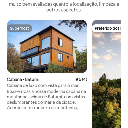
muito bem avaliadas quanto a localização, limpeza e
outros aspectos.
Superhost
Preferido dos hó
Superhost
Preferido dos hó
Cabana ⋅ Batumi
5 de uma avaliação média d
5 (4)
Cabana de luxo com vista para o mar
Boas-vindas à nossa moderna cabana na
montanha, acima de Batumi, com vistas
deslumbrantes do mar e da cidade.
Acorde com o ar puro da montanha,
saboreie um café na varanda e assista a
pores do sol inesquecíveis sobre o Mar
Negro. Perfeito para escapadinhas