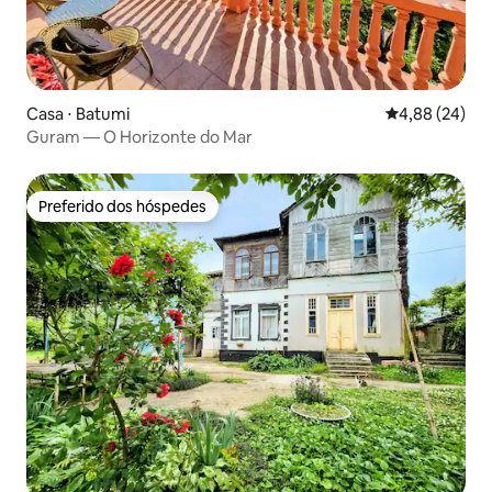
Casa ⋅ Batumi
4,88 de uma a
4,88 (24)
Guram — O Horizonte do Mar
Preferido dos hóspedes
Preferido dos hóspedes