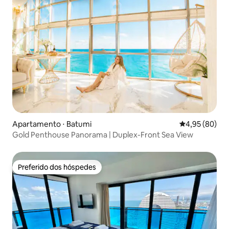
Apartamento ⋅ Batumi
4,95 de uma a
4,95 (80)
Gold Penthouse Panorama | Duplex-Front Sea View
Preferido dos hóspedes
Preferido dos hóspedes