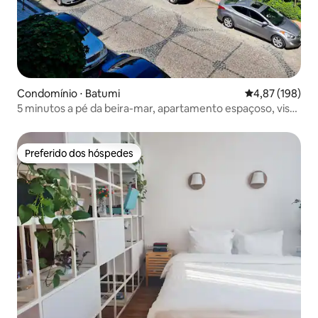
Condomínio ⋅ Batumi
4,87 de uma av
4,87 (198)
5 minutos a pé da beira-mar, apartamento espaçoso, vista
para o parque
Preferido dos hóspedes
Preferido dos hóspedes