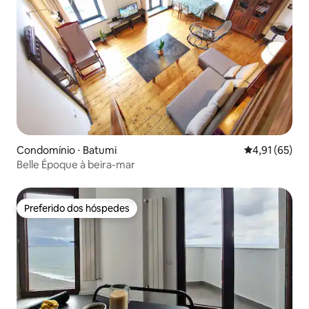
Condomínio ⋅ Batumi
4,91 de uma a
4,91 (65)
Belle Époque à beira-mar
Preferido dos hóspedes
Preferido dos hóspedes