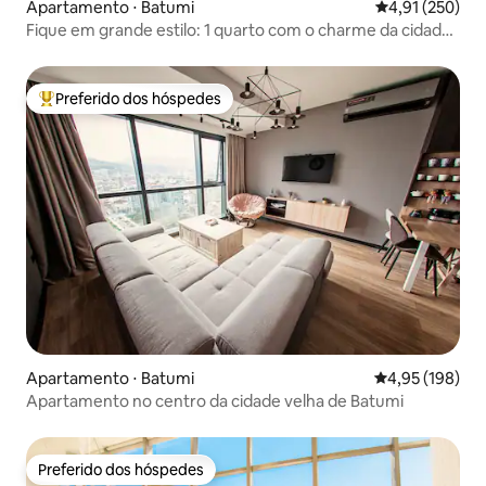
Apartamento ⋅ Batumi
4,91 de uma av
4,91 (250)
Fique em grande estilo: 1 quarto com o charme da cidade
antiga
Preferido dos hóspedes
Entre os melhores preferidos dos hóspedes
Apartamento ⋅ Batumi
4,95 de uma av
4,95 (198)
Apartamento no centro da cidade velha de Batumi
Preferido dos hóspedes
Preferido dos hóspedes