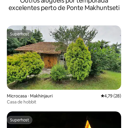
Outros aluguéis por temporada
excelentes perto de Ponte Makhuntseti
Superhost
Superhost
Microcasa ⋅ Makhinjauri
4,79 de uma a
4,79 (28)
Casa de hobbit
Superhost
Superhost