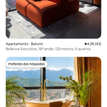
Apartamento ⋅ Batumi
4,95 de uma a
4,95 (43)
Bellevue Executive, 18º andar, 125 metros, 4 quartos
Preferido dos hóspedes
Preferido dos hóspedes