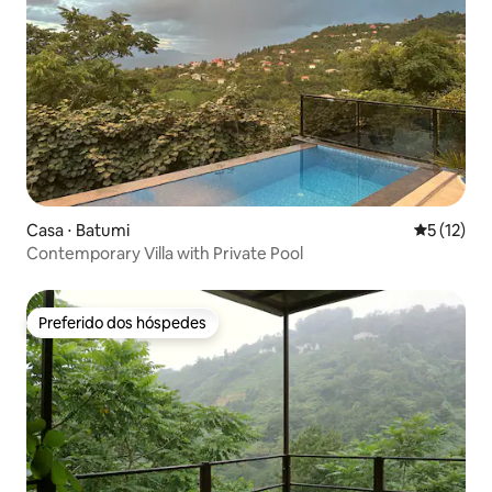
Casa ⋅ Batumi
5 de uma a
5 (12)
Contemporary Villa with Private Pool
Preferido dos hóspedes
Preferido dos hóspedes