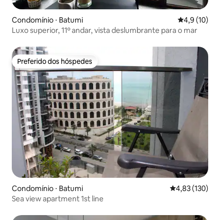
Condomínio ⋅ Batumi
4,9 de uma a
4,9 (10)
Luxo superior, 11º andar, vista deslumbrante para o mar
Preferido dos hóspedes
Preferido dos hóspedes
Condomínio ⋅ Batumi
4,83 de uma av
4,83 (130)
Sea view apartment 1st line