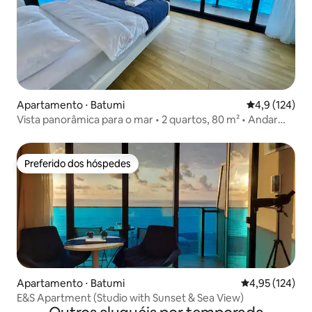
Apartamento ⋅ Batumi
4,9 de uma av
4,9 (124)
Vista panorâmica para o mar • 2 quartos, 80 m² • Andar
alto
Preferido dos hóspedes
Preferido dos hóspedes
Apartamento ⋅ Batumi
4,95 de uma av
4,95 (124)
E&S Apartment (Studio with Sunset & Sea View)