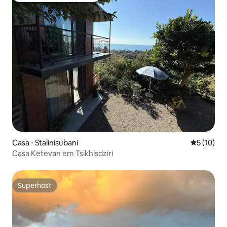
Casa ⋅ Stalinisubani
5 de uma a
5 (10)
Casa Ketevan em Tsikhisdziri
Superhost
Superhost