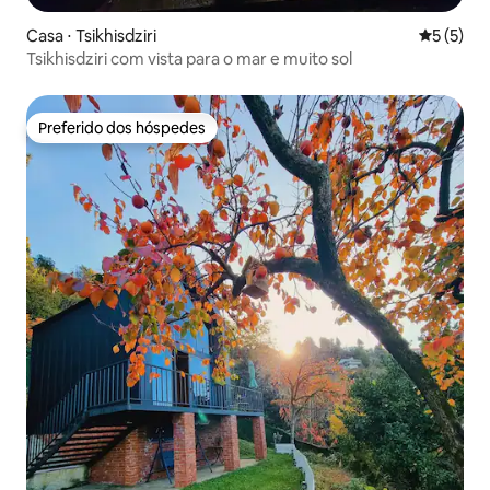
Casa ⋅ Tsikhisdziri
5 de uma 
5 (5)
Tsikhisdziri com vista para o mar e muito sol
Preferido dos hóspedes
Preferido dos hóspedes