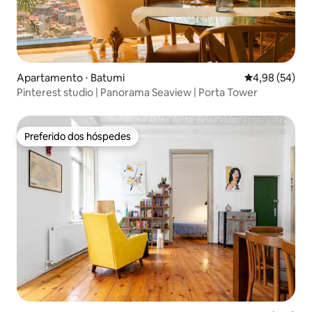
Apartamento ⋅ Batumi
4,98 de uma a
4,98 (54)
Pinterest studio | Panorama Seaview | Porta Tower
Preferido dos hóspedes
Preferido dos hóspedes