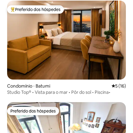
Preferido dos hóspedes
Entre os melhores preferidos dos hóspedes
Condomínio ⋅ Batumi
5 de uma a
5 (16)
Studio Top® • Vista para o mar • Pôr do sol • Piscina•
Preferido dos hóspedes
Preferido dos hóspedes