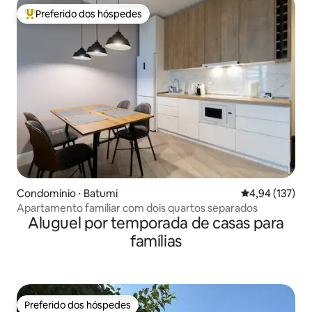
Preferido dos hóspedes
Entre os melhores preferidos dos hóspedes
Condomínio ⋅ Batumi
4,94 de uma av
4,94 (137)
Apartamento familiar com dois quartos separados
Aluguel por temporada de casas para
famílias
Preferido dos hóspedes
Preferido dos hóspedes