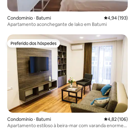
Condomínio ⋅ Batumi
4,94 de uma av
4,94 (193)
Apartamento aconchegante de Iako em Batumi
Preferido dos hóspedes
Preferido dos hóspedes
Condomínio ⋅ Batumi
4,82 de uma av
4,82 (106)
Apartamento estiloso à beira-mar com varanda enorme,
2 quartos