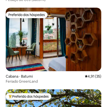
Preferido dos hóspedes
Preferido dos hóspedes
Cabana ⋅ Batumi
4,91 de uma a
4,91 (35)
Feriado GreenLand
Preferido dos hóspedes
Entre os melhores preferidos dos hóspedes