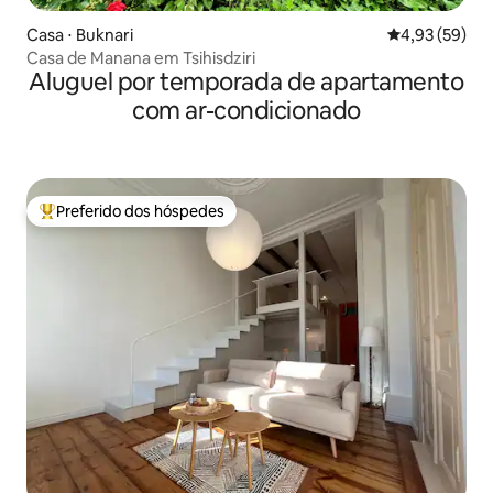
Casa ⋅ Buknari
4,93 de uma a
4,93 (59)
Casa de Manana em Tsihisdziri
Aluguel por temporada de apartamento
com ar-condicionado
Preferido dos hóspedes
Entre os melhores preferidos dos hóspedes