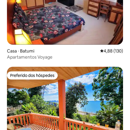
Casa ⋅ Batumi
4,88 de uma av
4,88 (130)
Apartamentos Voyage
Preferido dos hóspedes
Preferido dos hóspedes