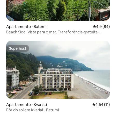
Apartamento ⋅ Batumi
4,9 de uma a
4,9 (84)
Beach Side. Vista para o mar. Transferência gratuita.
Estacionamento gratuito
Superhost
Superhost
Apartamento ⋅ Kvariati
4,64 de uma a
4,64 (11)
Pôr do sol em Kvariati, Batumi