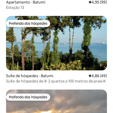
Apartamento ⋅ Batumi
4,95 de uma a
4,95 (99)
Estação 13
Preferido dos hóspedes
Preferido dos hóspedes
Suíte de hóspedes ⋅ Batumi
4,86 de uma a
4,86 (49)
Suíte de hóspedes de☀ 2 quartos a 100 metros da praia☀
Preferido dos hóspedes
Preferido dos hóspedes