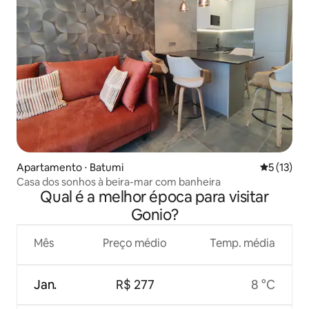
Apartamento ⋅ Batumi
5 de uma a
5 (13)
Casa dos sonhos à beira-mar com banheira
Qual é a melhor época para visitar
Gonio?
Mês
Preço médio
Temp. média
Jan.
R$ 277
8 °C