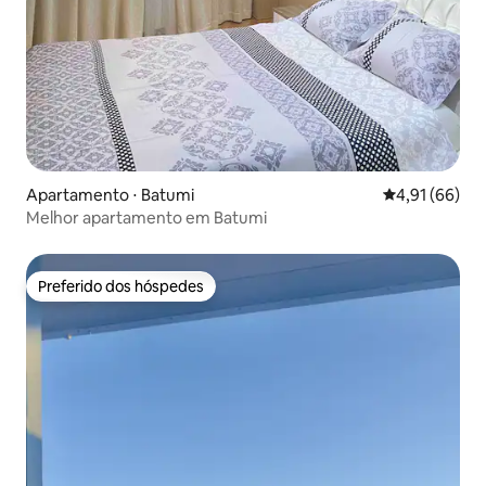
Apartamento ⋅ Batumi
4,91 de uma a
4,91 (66)
Melhor apartamento em Batumi
Preferido dos hóspedes
Preferido dos hóspedes