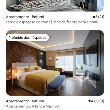
Apartamento ⋅ Batumi
5 de uma a
5 (21)
Estúdio espaçoso de romã | linha de frente para a praia
Preferido dos hóspedes
Preferido dos hóspedes
Apartamento ⋅ Batumi
4,89 de uma 
4,89 (9)
Apartamentos Alliance Marriott