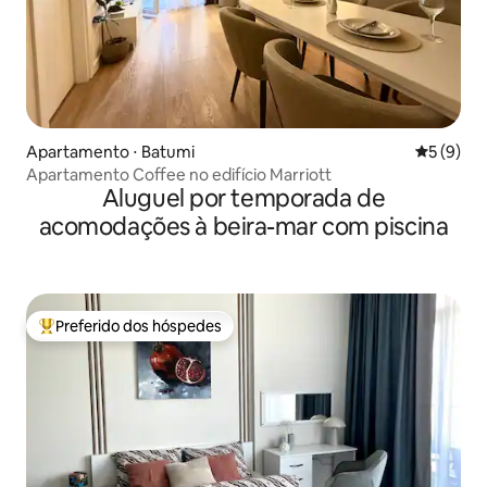
Apartamento ⋅ Batumi
5 de uma 
5 (9)
Apartamento Coffee no edifício Marriott
Aluguel por temporada de
acomodações à beira-mar com piscina
Preferido dos hóspedes
Entre os melhores preferidos dos hóspedes