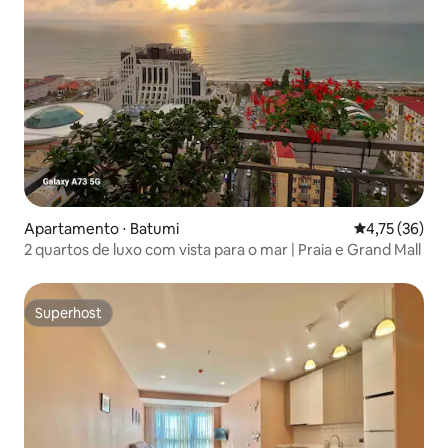
Apartamento ⋅ Batumi
4,75 de uma a
4,75 (36)
2 quartos de luxo com vista para o mar | Praia e Grand Mall
Superhost
Superhost