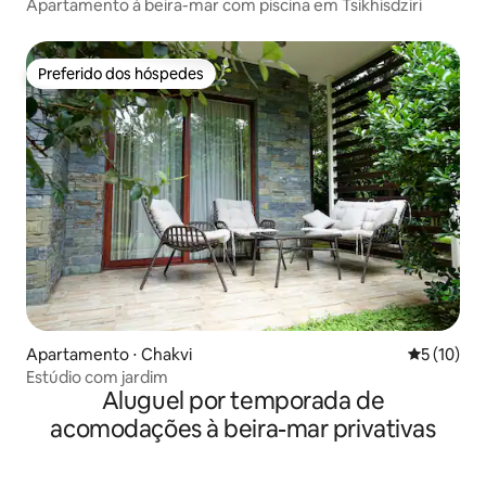
Apartamento à beira-mar com piscina em Tsikhisdziri
Preferido dos hóspedes
Preferido dos hóspedes
Apartamento ⋅ Chakvi
5 de uma a
5 (10)
Estúdio com jardim
Aluguel por temporada de
acomodações à beira-mar privativas