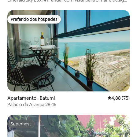
boêmio
Preferido dos hóspedes
Preferido dos hóspedes
Apartamento ⋅ Batumi
4,88 de uma a
4,88 (75)
Palácio da Aliança 28-15
Superhost
Superhost