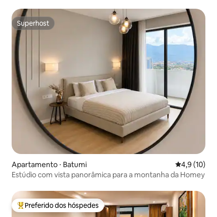
Superhost
Superhost
Apartamento ⋅ Batumi
4,9 de uma a
4,9 (10)
Estúdio com vista panorâmica para a montanha da Homey
Preferido dos hóspedes
Entre os melhores preferidos dos hóspedes