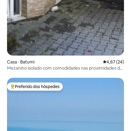
Casa ⋅ Batumi
4,67 de uma a
4,67 (24)
Mezanino isolado com comodidades nas proximidades do
mar
Preferido dos hóspedes
Entre os melhores preferidos dos hóspedes