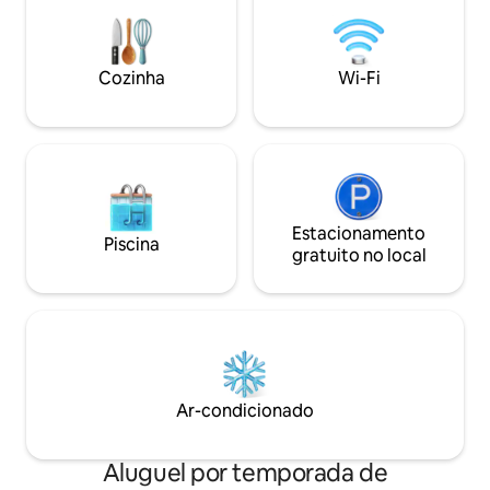
estacionamento e
especiarias) ✧ ferro, máquina de lavar
gratuito, para casa
roupa (sem sabão em pó) ✧ toalhas,
individuais, viajan
roupa de cama, sabonete (sem xampu,
famílias com crian
Cozinha
Wi-Fi
chinelos) ✧ água/internet e 15 passeios
de elevador incluídos
Estacionamento
Piscina
gratuito no local
Ar-condicionado
Aluguel por temporada de