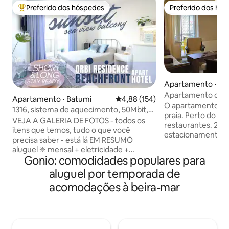
Preferido dos hóspedes
Preferido dos hó
Entre os melhores preferidos dos hóspedes
Preferido dos hó
Apartamento ⋅ Ba
Apartamento com 
Apartamento ⋅ Batumi
4,88 de uma avaliação média de 
4,88 (154)
O apartamento est
1316, sistema de aquecimento, 50Mbit,
praia. Perto do pa
varanda com vista para o mar
VEJA A GALERIA DE FOTOS - todos os
restaurantes. 2 va
itens que temos, tudo o que você
estacionamento é 
precisa saber - está lá EM RESUMO
condicionado, máq
aluguel ✵ mensal + eletricidade +
ferro, secador de 
Gonio: comodidades populares para
limpeza (para hóspedes de longa
torradeira, chaleir
duração) ✵ com sistema de
aluguel por temporada de
quente, internet WI
aquecimento + ar condicionado ✵ este e
viajantes individua
acomodações à beira-mar
mais 9 apartamentos no apart-hotel
negócios e famílias c
Orbi Residence varanda com vista para
está localizada à 
o✧ mar, a 90m da praia, 1ª linha ✧ 10 min
proximidades há u
de táxi até a antiga Batumi ✧ <50 Mbit
restaurantes, com
internet cozinha ✧ equipada (sem