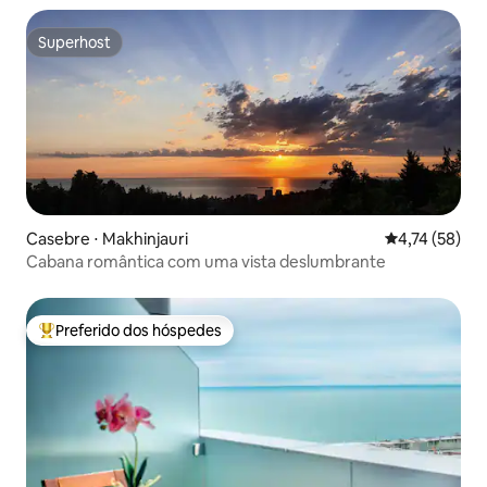
Superhost
Superhost
Casebre ⋅ Makhinjauri
4,74 de uma a
4,74 (58)
Cabana romântica com uma vista deslumbrante
Preferido dos hóspedes
Entre os melhores preferidos dos hóspedes