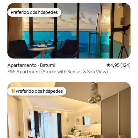
Preferido dos hóspedes
Preferido dos hóspedes
Apartamento ⋅ Batumi
4,95 de uma av
4,95 (124)
E&S Apartment (Studio with Sunset & Sea View)
Preferido dos hóspedes
Entre os melhores preferidos dos hóspedes