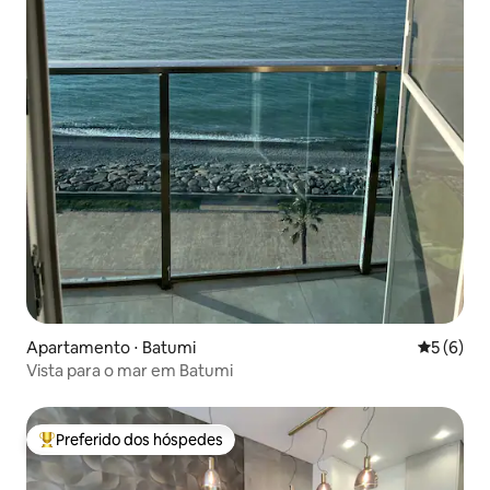
Apartamento ⋅ Batumi
5 de uma 
5 (6)
Vista para o mar em Batumi
Preferido dos hóspedes
Entre os melhores preferidos dos hóspedes