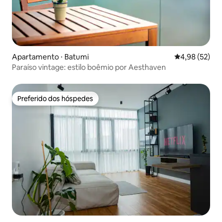
Apartamento ⋅ Batumi
4,98 de uma a
4,98 (52)
Paraíso vintage: estilo boêmio por Aesthaven
Preferido dos hóspedes
Preferido dos hóspedes