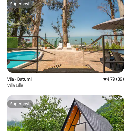
Superhost
Superhost
Vila ⋅ Batumi
4,79 de uma a
4,79 (39)
Villa Lille
Superhost
Superhost