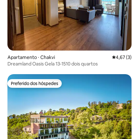
Apartamento ⋅ Chakvi
4,67 de uma 
4,67 (3)
Dreamland Oasis Gela 13-1510 dois quartos
Preferido dos hóspedes
Preferido dos hóspedes