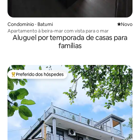
Condomínio ⋅ Batumi
Novo lugar
Novo
Apartamento à beira-mar com vista para o mar
Aluguel por temporada de casas para
famílias
Preferido dos hóspedes
Entre os melhores preferidos dos hóspedes