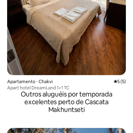
Apartamento ⋅ Chakvi
5 de uma 
5 (5)
Apart hotel DreamLand 1+1 TC
Outros aluguéis por temporada
excelentes perto de Cascata
Makhuntseti