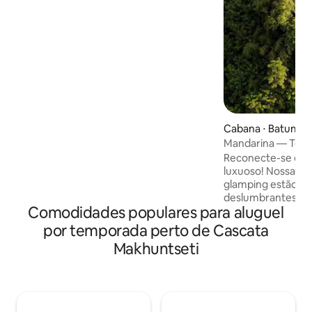
Negro. Perfeito para escapadinhas
românticas, férias em família ou
encontros divertidos com amigos.
Interiores elegantes, espaços
aconchegantes e total privacidade criam
o lugar ideal para relaxar, comemorar e
criar lembranças inesquecíveis em meio
à natureza e ao conforto, em um
ambiente deslumbrante.
Cabana ⋅ Batumi
Mandarina — Tenda
Reconecte-se com 
luxuoso! Nossas tendas boutique de
glamping estão an
deslumbrantes Mon
Comodidades populares para aluguel
apenas 8 km da vi
Batumi. Acorde co
por temporada perto de Cascata
deslumbrantes – 
Makhuntseti
majestosas, um rio
grega histórica de
ponte do rei Tama
varanda privada 
confortáveis, resp