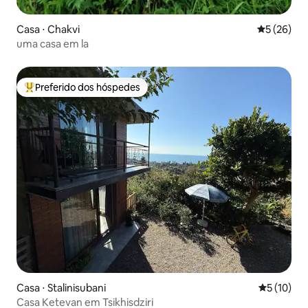
Casa ⋅ Chakvi
5 de uma a
5 (26)
uma casa em la
Preferido dos hóspedes
Entre os melhores preferidos dos hóspedes
Casa ⋅ Stalinisubani
5 de uma a
5 (10)
Casa Ketevan em Tsikhisdziri