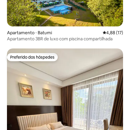
Apartamento ⋅ Batumi
4,88 de uma a
4,88 (17)
Apartamento 3BR de luxo com piscina compartilhada
Preferido dos hóspedes
Preferido dos hóspedes