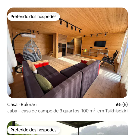
Preferido dos hóspedes
Preferido dos hóspedes
Casa ⋅ Buknari
5 de uma 
5 (5)
Jaba – casa de campo de 3 quartos, 100 m², em Tsikhisdziri
Preferido dos hóspedes
Preferido dos hóspedes