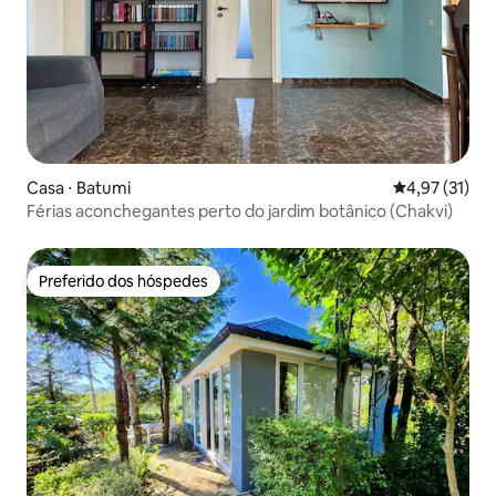
Casa ⋅ Batumi
4,97 de uma a
4,97 (31)
Férias aconchegantes perto do jardim botânico (Chakvi)
Preferido dos hóspedes
Preferido dos hóspedes