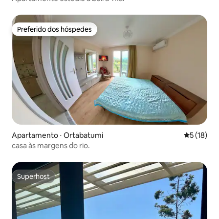
Preferido dos hóspedes
Preferido dos hóspedes
Apartamento ⋅ Ortabatumi
5 de uma a
5 (18)
casa às margens do rio.
Superhost
Superhost