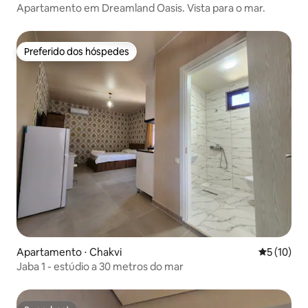
Apartamento em Dreamland Oasis. Vista para o mar.
Preferido dos hóspedes
Preferido dos hóspedes
Apartamento ⋅ Chakvi
5 de uma a
5 (10)
Jaba 1 - estúdio a 30 metros do mar