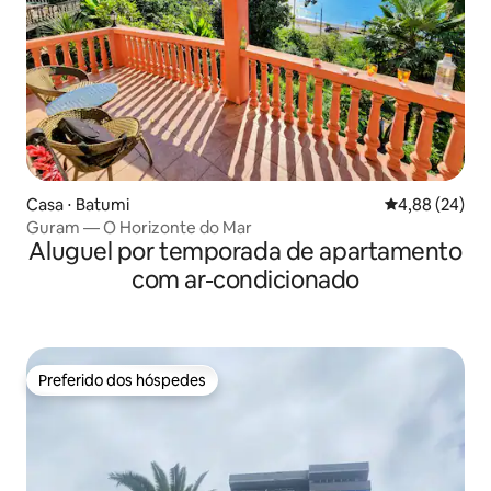
Casa ⋅ Batumi
4,88 de uma a
4,88 (24)
Guram — O Horizonte do Mar
Aluguel por temporada de apartamento
com ar-condicionado
Preferido dos hóspedes
Preferido dos hóspedes