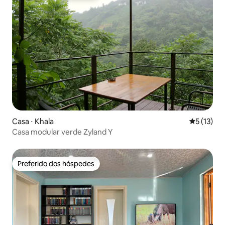
Casa ⋅ Khala
5 de uma a
5 (13)
Casa modular verde Zyland Y
Preferido dos hóspedes
Preferido dos hóspedes