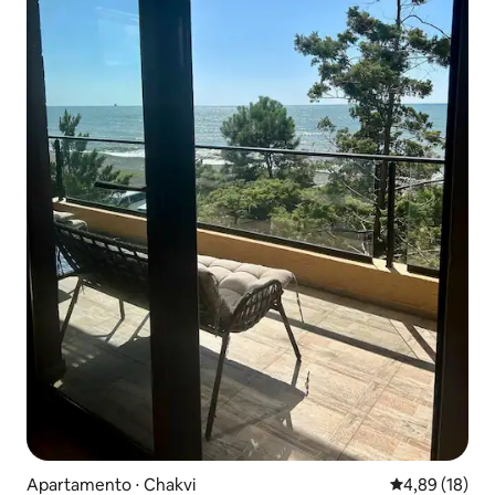
Apartamento ⋅ Chakvi
4,89 de uma a
4,89 (18)