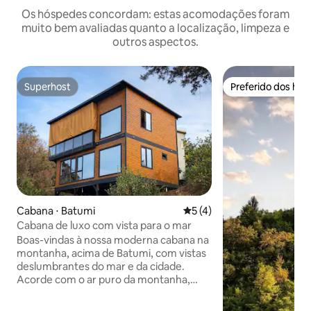
Os hóspedes concordam: estas acomodações foram
muito bem avaliadas quanto a localização, limpeza e
outros aspectos.
Superhost
Preferido dos hó
Superhost
Preferido dos hó
Cabana ⋅ Batumi
5 de uma avaliação média d
5 (4)
Cabana de luxo com vista para o mar
Boas-vindas à nossa moderna cabana na
montanha, acima de Batumi, com vistas
deslumbrantes do mar e da cidade.
Acorde com o ar puro da montanha,
saboreie um café na varanda e assista a
pores do sol inesquecíveis sobre o Mar