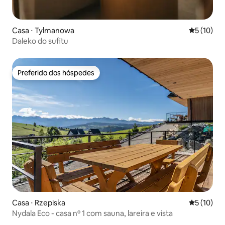
Casa ⋅ Tylmanowa
5 de uma a
5 (10)
Daleko do sufitu
Preferido dos hóspedes
Preferido dos hóspedes
Casa ⋅ Rzepiska
5 de uma a
5 (10)
Nydala Eco - casa nº 1 com sauna, lareira e vista