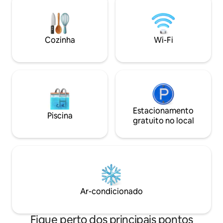
quarto oferece uma cama confortável
hidromassagem de
com roupa de cama luxuosa e janelas do
Você pode chegar
chão ao teto com uma vista maravilhosa
hora) e ir de telef
para os montes Tatra. Wi-Fi / Mocca
minutos). Arredores
Cozinha
Wi-Fi
Master / 80m2 de terraço Sejam bem-
pistas de esqui!
vindos
Estacionamento
Piscina
gratuito no local
Ar-condicionado
Fique perto dos principais pontos