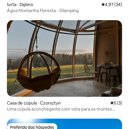
Iurta ⋅ Dębno
4,97 de uma a
4,97 (34)
Água Montanha Floresta - Glamping
Casa de cúpula ⋅ Czorsztyn
5 de uma 
5 (3)
Uma cúpula aconchegante com vista para os montes
Tatra
Preferido dos hóspedes