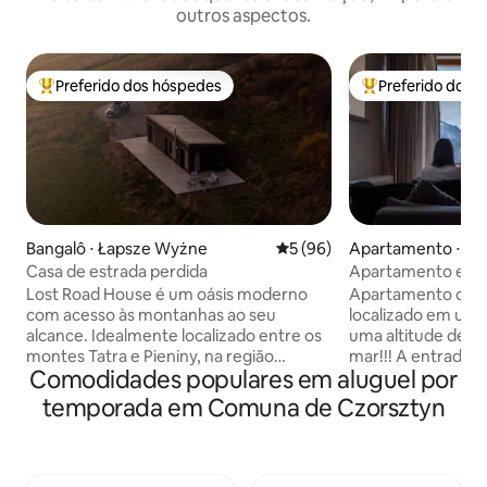
outros aspectos.
Preferido dos hóspedes
Preferido dos 
Entre os melhores preferidos dos hóspedes
Entre os melhore
Bangalô ⋅ Łapsze Wyżne
5 de uma avaliação média de
5 (96)
Apartamento ⋅ Koś
Casa de estrada perdida
Apartamento em 
com vista, máx. 8
Lost Road House é um oásis moderno
Apartamento de u
com acesso às montanhas ao seu
localizado em uma
alcance. Idealmente localizado entre os
uma altitude de 10
montes Tatra e Pieniny, na região
mar!!! A entrada é
Comodidades populares em aluguel por
polonesa de Spisz. É o lugar perfeito para
apartamento poss
desacelerar, conectar-se com a
disponibilizamos e
temporada em Comuna de Czorsztyn
natureza e observar as montanhas do
vista das montanha
nascer ao pôr do sol. A sala de estar com
estar:) Você pode 
cozinha está totalmente equipada e
na propriedade. A 
pronta para você se hospedar. Cada
gratuitas ,a jacuzz