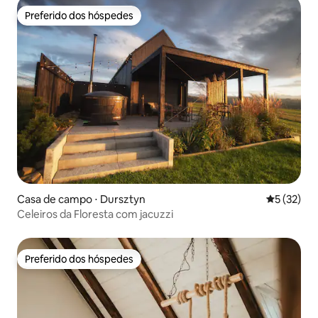
Preferido dos hóspedes
Preferido dos hóspedes
Casa de campo ⋅ Dursztyn
5 de uma a
5 (32)
Celeiros da Floresta com jacuzzi
Preferido dos hóspedes
Preferido dos hóspedes