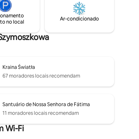
nº 157/157c/157 d - não é possível ceder a
soas ou 2
casa de campo. Oferecemos uma
heira em
banheira de hidromassagem extra.
ia em
ionamento
Ar-condicionado
to no local
a Szymoszkowa
Kraina Światła
67 moradores locais recomendam
Santuário de Nossa Senhora de Fátima
11 moradores locais recomendam
 Wi-Fi