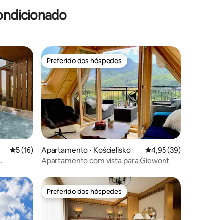
ondicionado
Preferido dos hóspedes
Preferido dos hóspedes
ções
5 de uma avaliação média de 5, 16 avaliações
5 (16)
Apartamento ⋅ Kościelisko
4,95 de uma avaliação
4,95 (39)
Apartamento com vista para Giewont
sauna
Preferido dos hóspedes
Preferido dos hóspedes