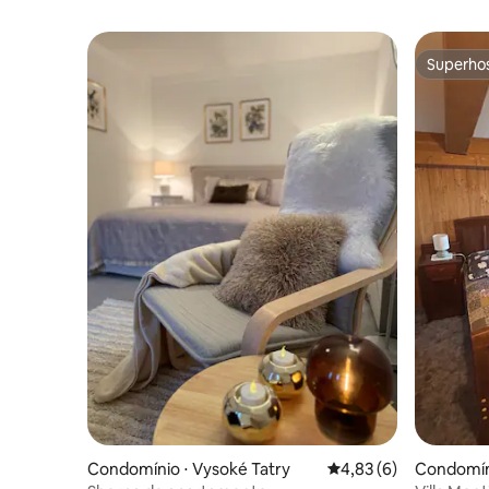
Superho
Superho
Condomínio ⋅ Vysoké Tatry
4,83 de uma avaliação
4,83 (6)
Condomíni