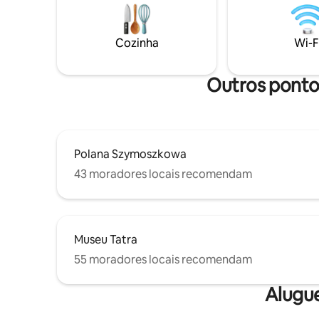
estadia confortável durante todo o ano.
minutos). 
O SMRECEK é a escolha ideal para uma
pistas de 
escapadinha romântica ou uma estadia
Cozinha
Wi-F
relaxante. Paz, natureza e espaço criam
as condições perfeitas para relaxar.
Outros ponto
Polana Szymoszkowa
43 moradores locais recomendam
Museu Tatra
55 moradores locais recomendam
Alugu