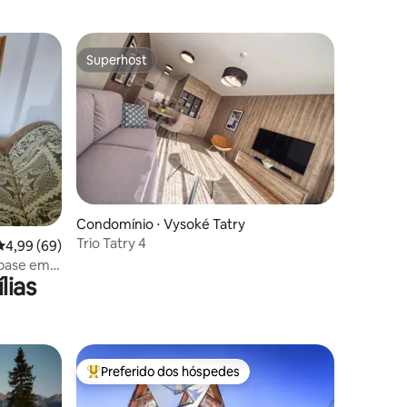
Superhost
Superhost
ções
Condomínio ⋅ Vysoké Tatry
Trio Tatry 4
4,99 de uma avaliação média de 5, 69 avaliações
4,99 (69)
base em
lias
 termais
Preferido dos hóspedes
Entre os melhores preferidos dos hóspedes