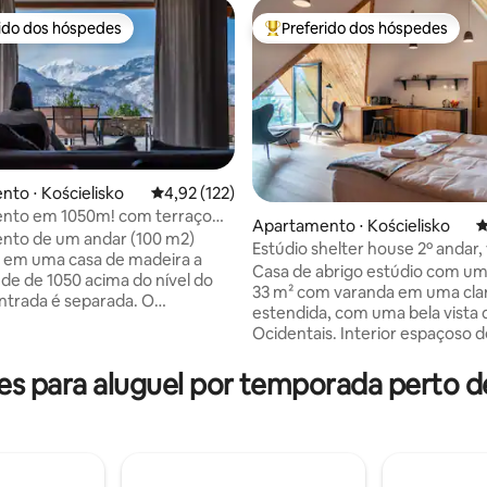
rido dos hóspedes
Preferido dos hóspedes
 melhores preferidos dos hóspedes
Entre os melhores preferidos d
to ⋅ Kościelisko
4,92 de uma avaliação média de 5, 122 avalia
4,92 (122)
nto em 1050m! com terraço
Apartamento ⋅ Kościelisko
4
, máx. 8 pessoas
nto de um andar (100 m2)
Estúdio shelter house 2º andar, 
édia de 5, 140 avaliações
o em uma casa de madeira a
os Tatras
Casa de abrigo estúdio com um
ude de 1050 acima do nível do
33 m² com varanda em uma cla
entrada é separada. O
estendida, com uma bela vista 
to possui um grande terraço,
Ocidentais. Interior espaçoso d
lizamos espreguiçadeiras. A
metros com acabamento em m
 montanhas "entra" na sala de
lariço. Cama king size 180x20
s para aluguel por temporada perto 
ocê pode estacionar seu carro
opção de separação em 2 cama
dade. A sauna e a lareira são
solteiro. Cozinha com máquina 
,a jacuzzi 2x (banheira de
louça, geladeira, micro-ondas, 
agem de madeira) paga extra.
e cafeteira. Uma poltrona-cam
 chegar a Gubałówka a pé(1
dobrável de 100 cm de largura 
 de teleférico para Krupówki (4