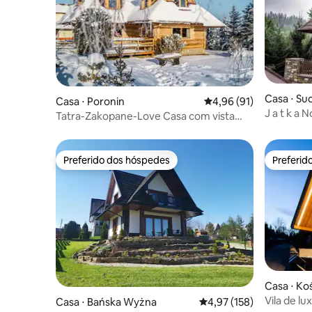
Casa ⋅ Su
Casa ⋅ Poronin
4,96 de uma avaliação 
4,96 (91)
J a t k a N
Tatra-Zakopane-Love Casa com vista
para os montes Tatra
Preferido dos hóspedes
Preferid
Preferido dos hóspedes
Preferid
Casa ⋅ Koś
Vila de lu
Casa ⋅ Bańska Wyżna
4,97 de uma avaliação m
4,97 (158)