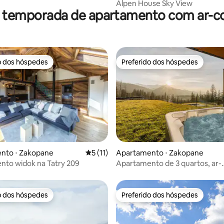
Alpen House Sky View
r temporada de apartamento com ar-c
o dos hóspedes
Preferido dos hóspedes
o dos hóspedes
Preferido dos hóspedes
média de 5, 25 avaliações
nto ⋅ Zakopane
5 de uma avaliação média de 5, 11 avalia
5 (11)
Apartamento ⋅ Zakopane
nto widok na Tatry 209
Apartamento de 3 quartos, ar-
condicionado, jacuzzi, piscina, 
o dos hóspedes
Preferido dos hóspedes
o dos hóspedes
Preferido dos hóspedes