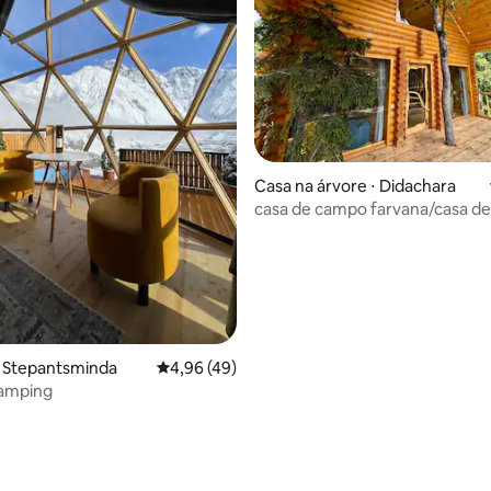
média de 5, 33 avaliações
Casa na árvore ⋅ Didachara
casa de campo farvana/casa d
Farvana
⋅ Stepantsminda
4,96 de uma avaliação média de 5, 49 avalia
4,96 (49)
amping