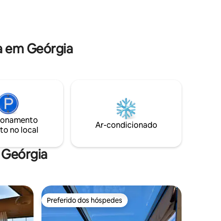
retiro encantador combina beleza
madeira,
rústica com conforto refinado para
ra.
quem busca paz, romance e momentos
alante e
inesquecíveis.
a em Geórgia
ionamento
Ar-condicionado
to no local
 Geórgia
Preferido dos hóspedes
os hóspedes
Preferido dos hóspedes