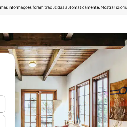
mas informações foram traduzidas automaticamente. 
Mostrar idioma
ore-os usando as seta para cima e para baixo do teclado ou tocando e