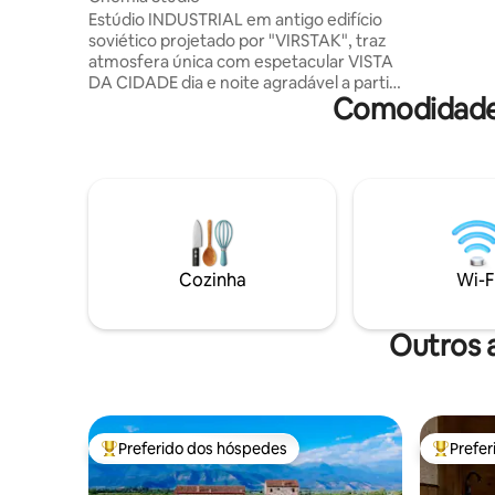
romântico
Estúdio INDUSTRIAL em antigo edifício
garantido
soviético projetado por "VIRSTAK", traz
ar condic
atmosfera única com espetacular VISTA
fresco.
DA CIDADE dia e noite agradável a partir
Comodidades
da BANHEIRA. -100% FEITO À MÃO. - Não
é um apartamento
aconchegante/funcional ALEATÓRIO, as
comodidades dos estúdios consistem
em móveis antigos e industriais, para
algumas pessoas podem se sentir
desconfortáveis saindo de um gosto
pessoal. Vibração artística fazendo você
se sentir como nos filmes. - VINÍCOLA - 9
Cozinha
Wi-F
TIPOS de vinho - Projetor de filmes
Traslado do aeroporto Suzuki Swift 80
Gel
Outros 
Preferido dos hóspedes
Prefe
Entre os melhores preferidos dos hóspedes
Entre os