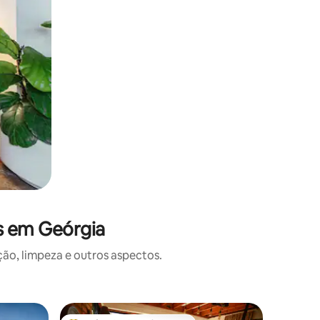
s em Geórgia
o, limpeza e outros aspectos.
Condomíni