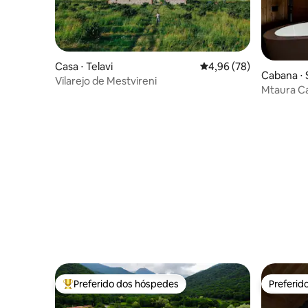
Casa ⋅ Telavi
4,96 de uma avaliação 
4,96 (78)
Cabana ⋅
Vilarejo de Mestvireni
Mtaura Ca
Preferido dos hóspedes
Preferid
Entre os melhores preferidos dos hóspedes
Preferid