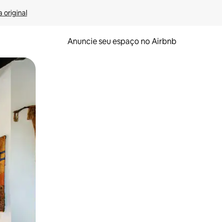
 original
Anuncie seu espaço no Airbnb
 deslizando o dedo na tela.