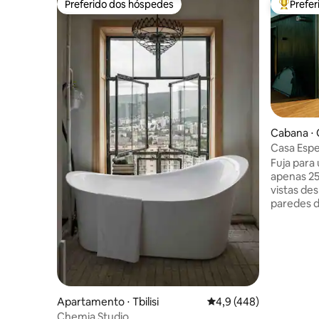
Preferido dos hóspedes
Prefe
Preferido dos hóspedes
Entre os
Cabana ⋅ 
Casa Espe
Fuja para
apenas 25
vistas de
paredes d
máxima pr
livre. Re
banheira
de um jan
churrasco
cama supe
de som Bl
Apartamento ⋅ Tbilisi
4,9 de uma avaliação m
4,9 (448)
totalment
Chemia Studio