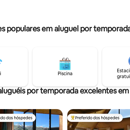
 perfeito. O conforto é
hidromassagem finlandesa de 
 com aquecimento sob o piso,
sauna finlandesa e churrasquei
ionado e ventilação de ar
Também adicionamos um alto-f
não há limites de ruído.
 populares em aluguel por temporad
Estac
i
Piscina
gratui
aluguéis por temporada excelentes em
rido dos hóspedes
Preferido dos hóspedes
 melhores preferidos dos hóspedes
Entre os melhores preferidos d