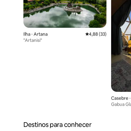
Ilha ⋅ Artana
4,88 de uma avaliação 
4,88 (33)
"Artanisi"
Casebre 
Gabua Gl
Destinos para conhecer