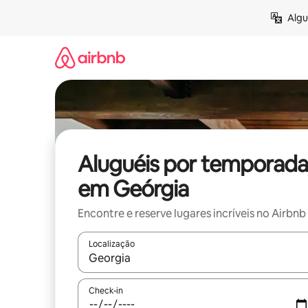
Pular
Algu
para
o
conteúdo
Aluguéis por temporada
em Geórgia
Encontre e reserve lugares incríveis no Airbnb
Localização
Quando os resultados estiverem disponíveis, expl
Check-in