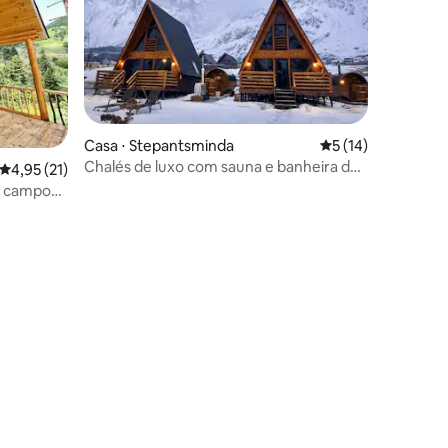
Casa ⋅ Stepantsminda
5 de uma avaliação
5 (14)
Chalés de luxo com sauna e banheira de
4,95 de uma avaliação média de 5, 21 avaliações
4,95 (21)
hidromassagem | Vistas deslumbrantes
e campo
ções