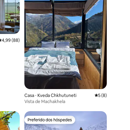
ções
4,99 de uma avaliação média de 5, 88 avaliações
4,99 (88)
Casa ⋅ Kveda Chkhutuneti
5 de uma avaliaçã
5 (8)
Vista de Machakhela
Preferido dos hóspedes
Preferido dos hóspedes