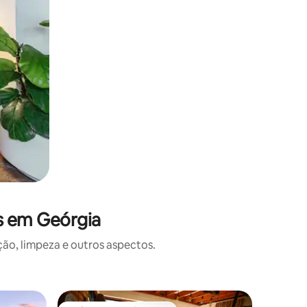
s em Geórgia
o, limpeza e outros aspectos.
Cabana ⋅ 