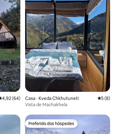
ções
4,92 de uma avaliação média de 5, 64 avaliações
4,92 (64)
Casa ⋅ Kveda Chkhutuneti
5 de uma avaliaçã
5 (8)
Vista de Machakhela
Preferido dos hóspedes
Preferido dos hóspedes