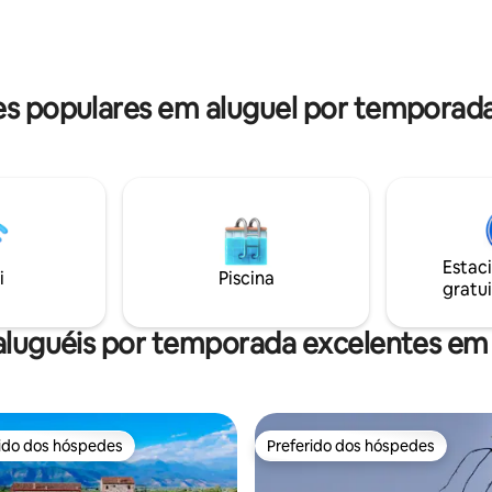
 perfeito. O conforto é
hidromassagem finlandesa de 
 com aquecimento sob o piso,
sauna finlandesa e churrasquei
ionado e ventilação de ar
Também adicionamos um alto-f
não há limites de ruído.
 populares em aluguel por temporad
Estac
i
Piscina
gratui
aluguéis por temporada excelentes em
rido dos hóspedes
Preferido dos hóspedes
 melhores preferidos dos hóspedes
Preferido dos hóspedes