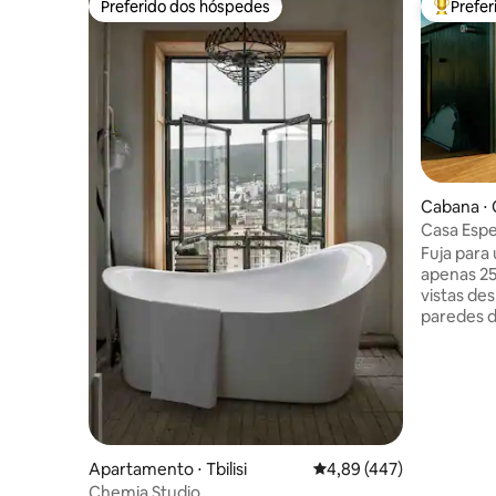
Preferido dos hóspedes
Prefe
Preferido dos hóspedes
Entre os
Cabana ⋅ 
Casa Espe
Fuja para
apenas 25
vistas de
paredes d
máxima pr
livre. Re
banheira
de um jan
churrasco
cama supe
de som Bl
Apartamento ⋅ Tbilisi
4,89 de uma avaliação m
4,89 (447)
totalment
Chemia Studio