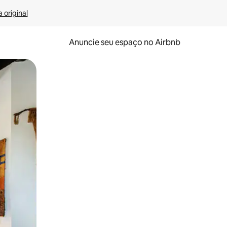
 original
Anuncie seu espaço no Airbnb
 deslizando o dedo na tela.