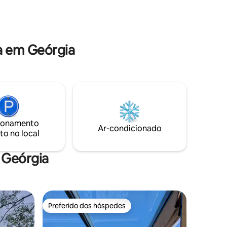
retiro encantador combina beleza
madeira,
rústica com conforto refinado para
ra.
quem busca paz, romance e momentos
alante e
inesquecíveis.
a em Geórgia
ionamento
Ar-condicionado
to no local
 Geórgia
Preferido dos hóspedes
Preferido dos hóspedes