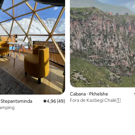
média de 5, 33 avaliações
Cabana ⋅ Pkhelshe
Fora de Kazbegi Chalé 1️ ⃣
⋅ Stepantsminda
4,96 de uma avaliação média de 5, 49 avalia
4,96 (49)
amping