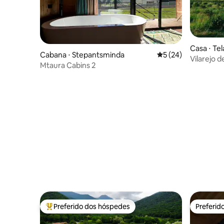
Casa ⋅ Tel
Cabana ⋅ Stepantsminda
5 de uma avaliação 
5 (24)
Vilarejo d
Mtaura Cabins 2
Preferido dos hóspedes
Preferid
Entre os melhores preferidos dos hóspedes
Preferid