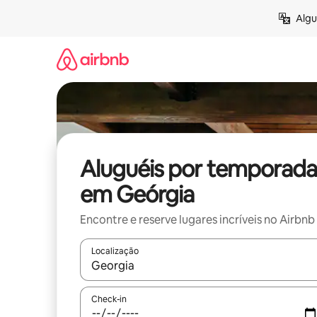
Pular
Algu
para
o
conteúdo
Aluguéis por temporada
em Geórgia
Encontre e reserve lugares incríveis no Airbnb
Localização
Quando os resultados estiverem disponíveis, expl
Check-in