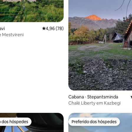
avi
4,96 de uma avaliação média de 5, 78 avalia
4,96 (78)
média de 5, 24 avaliações
e Mestvireni
Cabana ⋅ Stepantsminda
Chalé Liberty em Kazbegi
o dos hóspedes
Preferido dos hóspedes
o dos hóspedes
Preferido dos hóspedes