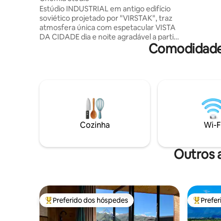
romântico
Estúdio INDUSTRIAL em antigo edifício
garantido
soviético projetado por "VIRSTAK", traz
ar condic
atmosfera única com espetacular VISTA
fresco.
DA CIDADE dia e noite agradável a partir
Comodidades
da BANHEIRA. -100% FEITO À MÃO. - Não
é um apartamento
aconchegante/funcional ALEATÓRIO, as
comodidades dos estúdios consistem
em móveis antigos e industriais, para
algumas pessoas podem se sentir
desconfortáveis saindo de um gosto
pessoal. Vibração artística fazendo você
se sentir como nos filmes. - VINÍCOLA - 9
Cozinha
Wi-F
TIPOS de vinho - Projetor de filmes
Traslado do aeroporto Suzuki Swift 80
Gel
Outros 
Preferido dos hóspedes
Prefe
Entre os melhores preferidos dos hóspedes
Entre os