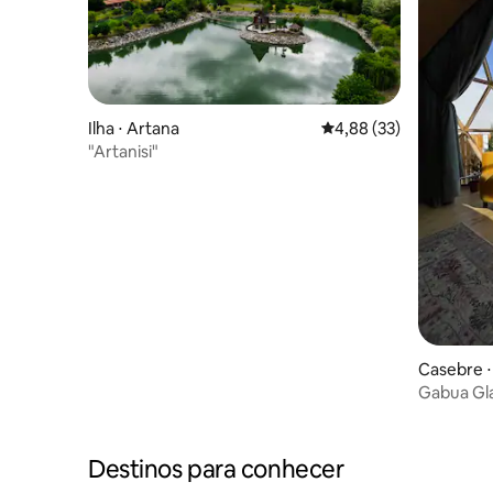
Ilha ⋅ Artana
4,88 de uma avaliação 
4,88 (33)
"Artanisi"
Casebre 
Gabua Gl
Destinos para conhecer