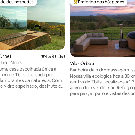
rido dos hóspedes
Preferido dos hóspedes
 melhores preferidos dos hóspedes
Entre os melhores preferidos d
Orbeti
4,99 de uma avaliação média de 5, 139 avalia
4,99 (139)
lho - NooK
Vila ⋅ Orbeti
 uma casa espelhada única a
Banheira de hidromassagem, s
 km de Tbilisi, cercada por
vista para a montanha em Pan
Nossa villa ecológica fica a 30 
slumbrantes da natureza. Com
Orbeti
centro de Tbilisi, localizada a 1
e vidro espelhado, desfrute da
acima do nível do mar. Refúgio 
ivacidade e conexão com o ar
para paz, ar puro e vistas desl
laxe no terraço com uma
Em dias claros, você pode ver 
 de hidromassagem, desfrute
Ararat! A villa tem 108 m², com 2 quartos,
tar com vista ou faça um
para 6 hóspedes. Há uma grand
 na grelha. No interior, uma
estar com janelas panorâmicas
r king-size, projetor HD, barra
cozinha totalmente equipada, 
uetooth, lareira e cozinha
confortáveis e uma lareira elétrica.
édia de 5, 447 avaliações
e equipada criam o refúgio
externa: uma banheira de