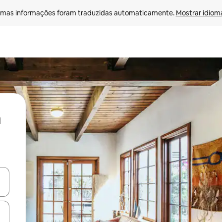
mas informações foram traduzidas automaticamente. 
Mostrar idioma
ore-os usando as seta para cima e para baixo do teclado ou tocando e