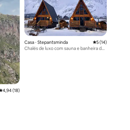
Casa ⋅ Stepantsminda
5 de uma avaliação
5 (14)
Chalés de luxo com sauna e banheira de
hidromassagem | Vistas deslumbrantes
4,94 de uma avaliação média de 5, 18 avaliações
4,94 (18)
ções