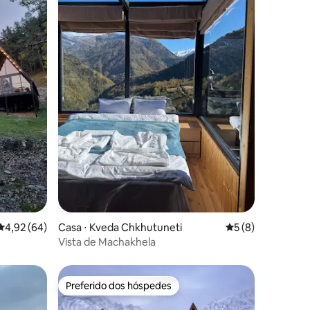
ções
4,92 de uma avaliação média de 5, 64 avaliações
4,92 (64)
Casa ⋅ Kveda Chkhutuneti
5 de uma avaliaçã
5 (8)
Vista de Machakhela
Preferido dos hóspedes
Preferido dos hóspedes