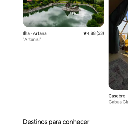
Ilha ⋅ Artana
4,88 de uma avaliação 
4,88 (33)
"Artanisi"
Casebre 
Gabua Gl
Destinos para conhecer