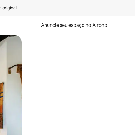
 original
Anuncie seu espaço no Airbnb
 deslizando o dedo na tela.