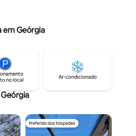
retiro encantador combina beleza
madeira,
rústica com conforto refinado para
ra.
quem busca paz, romance e momentos
alante e
inesquecíveis.
a em Geórgia
ionamento
Ar-condicionado
to no local
 Geórgia
Preferido dos hóspedes
Preferido dos hóspedes