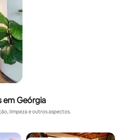
s em Geórgia
o, limpeza e outros aspectos.
Cabana ⋅ 