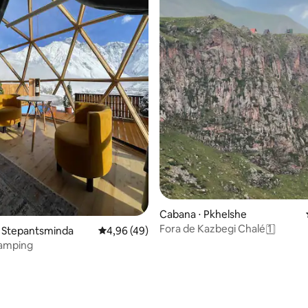
média de 5, 33 avaliações
Cabana ⋅ Pkhelshe
Fora de Kazbegi Chalé 1️ ⃣
⋅ Stepantsminda
4,96 de uma avaliação média de 5, 49 avalia
4,96 (49)
amping