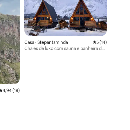
Casa ⋅ Stepantsminda
5 de uma avaliação
5 (14)
Chalés de luxo com sauna e banheira de
hidromassagem | Vistas deslumbrantes
4,94 de uma avaliação média de 5, 18 avaliações
4,94 (18)
ções