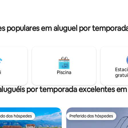
 perfeito. O conforto é
hidromassagem finlandesa de 
 com aquecimento sob o piso,
sauna finlandesa e churrasquei
ionado e ventilação de ar
Também adicionamos um alto-f
não há limites de ruído.
 populares em aluguel por temporad
Estac
i
Piscina
gratui
aluguéis por temporada excelentes em
rido dos hóspedes
Preferido dos hóspedes
 melhores preferidos dos hóspedes
Preferido dos hóspedes