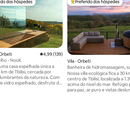
rido dos hóspedes
Preferido dos hóspedes
 melhores preferidos dos hóspedes
Entre os melhores preferidos d
Orbeti
4,99 de uma avaliação média de 5, 139 avalia
4,99 (139)
lho - NooK
Vila ⋅ Orbeti
 uma casa espelhada única a
Banheira de hidromassagem, s
 km de Tbilisi, cercada por
vista para a montanha em Pan
Nossa villa ecológica fica a 30 
slumbrantes da natureza. Com
Orbeti
centro de Tbilisi, localizada a 1
e vidro espelhado, desfrute da
acima do nível do mar. Refúgio 
ivacidade e conexão com o ar
para paz, ar puro e vistas desl
laxe no terraço com uma
Em dias claros, você pode ver 
 de hidromassagem, desfrute
Ararat! A villa tem 108 m², com 2 quartos,
tar com vista ou faça um
para 6 hóspedes. Há uma grand
 na grelha. No interior, uma
estar com janelas panorâmicas
r king-size, projetor HD, barra
cozinha totalmente equipada, 
uetooth, lareira e cozinha
confortáveis e uma lareira elétrica.
édia de 5, 447 avaliações
e equipada criam o refúgio
externa: uma banheira de