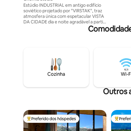
romântico
Estúdio INDUSTRIAL em antigo edifício
garantido
soviético projetado por "VIRSTAK", traz
ar condic
atmosfera única com espetacular VISTA
fresco.
DA CIDADE dia e noite agradável a partir
Comodidades
da BANHEIRA. -100% FEITO À MÃO. - Não
é um apartamento
aconchegante/funcional ALEATÓRIO, as
comodidades dos estúdios consistem
em móveis antigos e industriais, para
algumas pessoas podem se sentir
desconfortáveis saindo de um gosto
pessoal. Vibração artística fazendo você
se sentir como nos filmes. - VINÍCOLA - 9
Cozinha
Wi-F
TIPOS de vinho - Projetor de filmes
Traslado do aeroporto Suzuki Swift 80
Gel
Outros 
Preferido dos hóspedes
Prefe
Entre os melhores preferidos dos hóspedes
Entre os