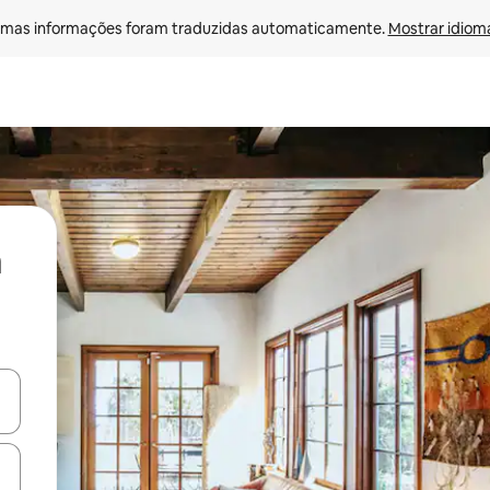
mas informações foram traduzidas automaticamente. 
Mostrar idioma
ore-os usando as seta para cima e para baixo do teclado ou tocando e