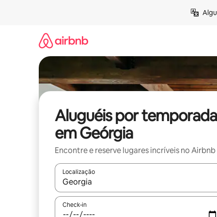
Pular
Algu
para
o
conteúdo
Aluguéis por temporada
em Geórgia
Encontre e reserve lugares incríveis no Airbnb
Localização
Quando os resultados estiverem disponíveis, expl
Check-in