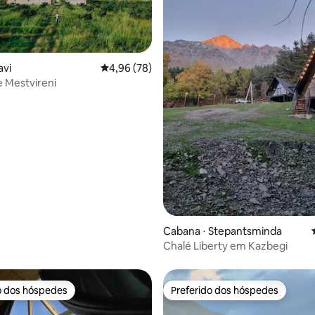
avi
4,96 de uma avaliação média de 5, 78 avalia
4,96 (78)
média de 5, 24 avaliações
e Mestvireni
Cabana ⋅ Stepantsminda
Chalé Liberty em Kazbegi
o dos hóspedes
Preferido dos hóspedes
o dos hóspedes
Preferido dos hóspedes