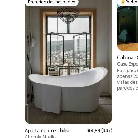
Preferido dos hóspedes
Prefe
Preferido dos hóspedes
Entre os
Cabana ⋅ 
Casa Espe
Fuja para
apenas 25
vistas de
paredes d
máxima pr
livre. Re
banheira
de um jan
churrasco
cama supe
de som Bl
Apartamento ⋅ Tbilisi
4,89 de uma avaliação m
4,89 (447)
totalment
Chemia Studio