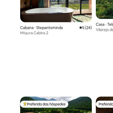
Casa ⋅ Tel
Cabana ⋅ Stepantsminda
5 de uma avaliação 
5 (24)
Vilarejo d
Mtaura Cabins 2
Preferido dos hóspedes
Preferid
Entre os melhores preferidos dos hóspedes
Preferid