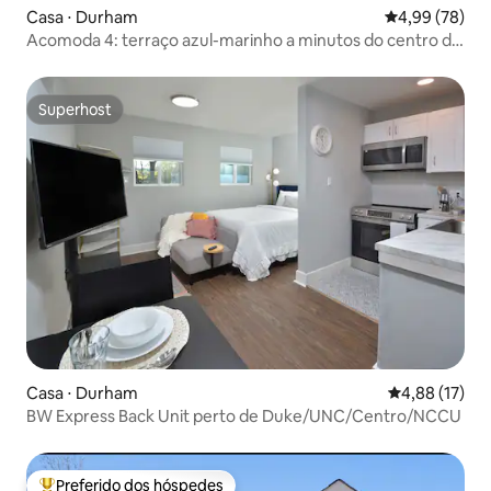
Casa ⋅ Durham
4,99 de uma a
4,99 (78)
Acomoda 4: terraço azul-marinho a minutos do centro da
cidade
Superhost
Superhost
Casa ⋅ Durham
4,88 de uma a
4,88 (17)
BW Express Back Unit perto de Duke/UNC/Centro/NCCU
Preferido dos hóspedes