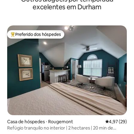
excelentes em Durham
Preferido dos hóspedes
Entre os melhores preferidos dos hóspedes
Casa de hóspedes ⋅ Rougemont
4,97 de uma a
4,97 (29)
Refúgio tranquilo no interior | 2 hectares | 20 min de
Durham