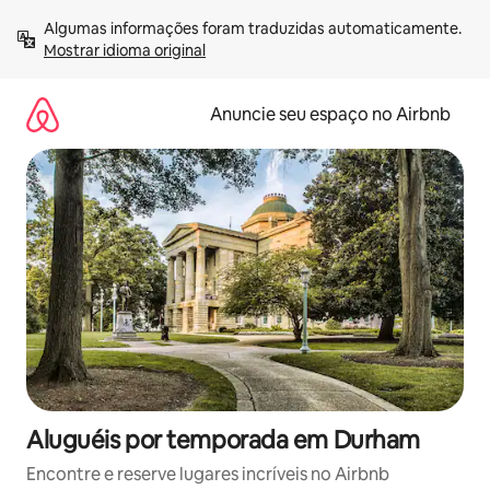
Pular
Algumas informações foram traduzidas automaticamente. 
para
Mostrar idioma original
o
conteúdo
Anuncie seu espaço no Airbnb
Aluguéis por temporada em Durham
Encontre e reserve lugares incríveis no Airbnb