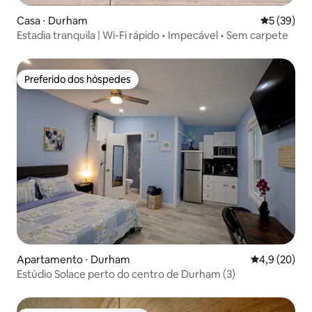
Casa ⋅ Durham
5 de uma a
5 (39)
Estadia tranquila | Wi-Fi rápido • Impecável • Sem carpete
Preferido dos hóspedes
Preferido dos hóspedes
Apartamento ⋅ Durham
4,9 de uma a
4,9 (20)
Estúdio Solace perto do centro de Durham (3)