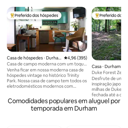
Preferido dos hóspedes
Preferido dos 
Entre os melhores preferidos dos hóspedes
Entre os melhore
Casa de hóspedes ⋅ Durha
4,96 de uma avaliação média de 
4,96 (395)
m
Casa de campo moderna com um toque
Casa ⋅ Durham
vintage perto do centro da cidade
Venha ficar em nossa moderna casa de
Duke Forest Zen 
hóspedes vintage no histórico Trinity
bilhar, decks
Desfrute de uma c
Park. Nossa casa de campo tem todos os
inspiração japones
eletrodomésticos modernos com
milhas de Duke. Suba pela entrada
acessórios vintage. Nossa casa de
fechada até a calç
campo é um refúgio aconchegante e
Comodidades populares em aluguel por
próprio retiro Zen
habitado com charme rústico. Este chalé
empoleirado na bo
temporada em Durham
de 380 pés quadrados está localizado
grande cozinha p
em um bairro muito animado e seguro a
eletrodomésticos 
poucos minutos do centro de Durham.
impressionante e lareiras.
Caminhe uma milha na trilha do riacho
uma churrasqueira