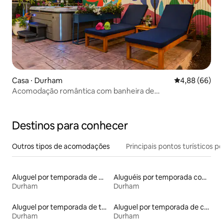
Casa ⋅ Durham
4,88 de uma av
4,88 (66)
Acomodação romântica com banheira de
hidromassagem no centro da cidade • Casa histórica
Destinos para conhecer
Outros tipos de acomodações
Principais pontos turísticos po
Aluguel por temporada de microcasas
Aluguéis por temporada com suítes privativas
Durham
Durham
Aluguel por temporada de townhouses
Aluguel por temporada de casas de hóspedes
Durham
Durham