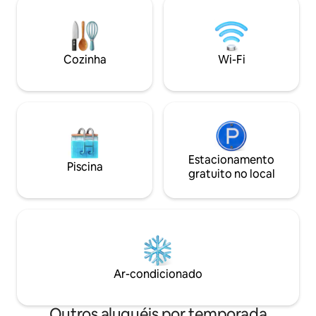
Ellerbe até o centro da cidade!
jantar e lareira. a sala de recreação no
Caminhada 1,5 milhas para restaurantes
andar de baixo é p
e lojas da 9th street 1,6 km do Central
com uma mesa de b
Park e do mercado de agricultores <1
e uma enorme varanda
milha para bares e restaurantes na rua
Cozinha
Wi-Fi
de espaço extra? 
Geer
unidades!
Estacionamento
Piscina
gratuito no local
Ar-condicionado
Outros aluguéis por temporada