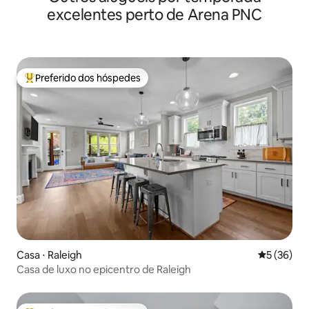
excelentes perto de Arena PNC
Preferido dos hóspedes
Entre os melhores preferidos dos hóspedes
Casa ⋅ Raleigh
5 de uma a
5 (36)
Casa de luxo no epicentro de Raleigh