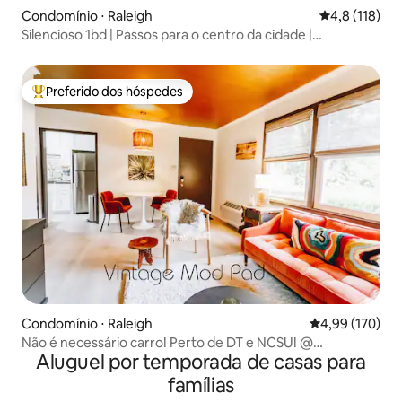
Condomínio ⋅ Raleigh
4,8 de uma av
4,8 (118)
Silencioso 1bd | Passos para o centro da cidade |
Estacionamento fechado
Preferido dos hóspedes
Entre os melhores preferidos dos hóspedes
Condomínio ⋅ Raleigh
4,99 de uma av
4,99 (170)
Não é necessário carro! Perto de DT e NCSU! @
Aluguel por temporada de casas para
VintageModPad
famílias