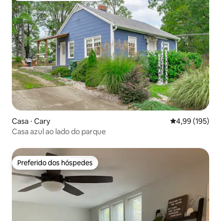
Casa ⋅ Cary
4,99 de uma av
4,99 (195)
Casa azul ao lado do parque
Preferido dos hóspedes
Preferido dos hóspedes