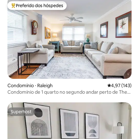
Preferido dos hóspedes
Entre os melhores preferidos dos hóspedes
Condomínio ⋅ Raleigh
4,97 de uma av
4,97 (143)
Condomínio de 1 quarto no segundo andar perto de The
Village
Superhost
Superhost