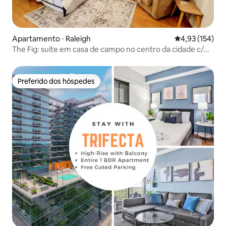
Apartamento ⋅ Raleigh
4,93 de uma av
4,93 (154)
The Fig: suíte em casa de campo no centro da cidade c/
estacionamento gratuito
Preferido dos hóspedes
Preferido dos hóspedes