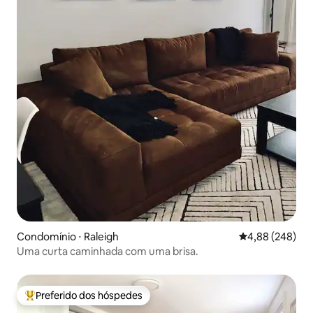
Condomínio ⋅ Raleigh
4,88 de uma ava
4,88 (248)
Uma curta caminhada com uma brisa.
Preferido dos hóspedes
Entre os melhores preferidos dos hóspedes