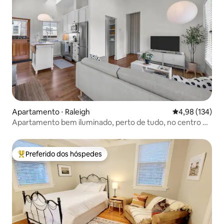
Apartamento ⋅ Raleigh
4,98 de uma av
4,98 (134)
Apartamento bem iluminado, perto de tudo, no centro de
Raleigh
Preferido dos hóspedes
Entre os melhores preferidos dos hóspedes