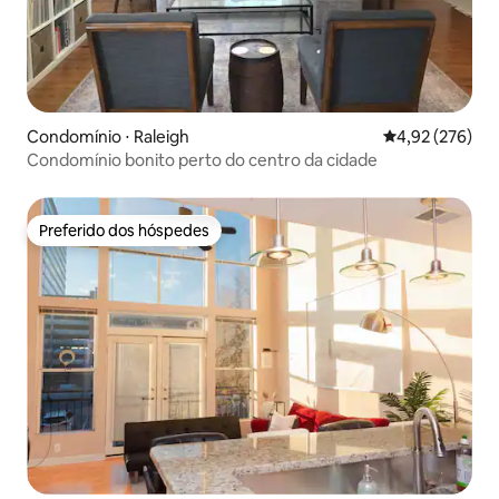
Condomínio ⋅ Raleigh
4,92 de uma av
4,92 (276)
Condomínio bonito perto do centro da cidade
Preferido dos hóspedes
Preferido dos hóspedes