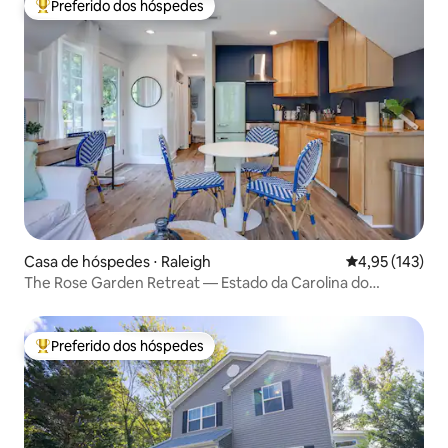
Preferido dos hóspedes
Entre os melhores preferidos dos hóspedes
Casa de hóspedes ⋅ Raleigh
4,95 de uma av
4,95 (143)
The Rose Garden Retreat — Estado da Carolina do
Norte/Cameron Village
Preferido dos hóspedes
Entre os melhores preferidos dos hóspedes