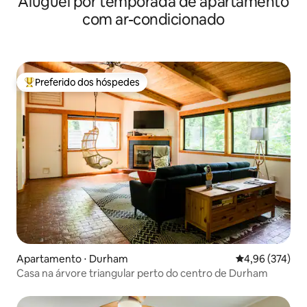
Aluguel por temporada de apartamento
com ar-condicionado
Preferido dos hóspedes
Entre os melhores preferidos dos hóspedes
Apartamento ⋅ Durham
4,96 de uma av
4,96 (374)
Casa na árvore triangular perto do centro de Durham