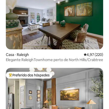
Casa ⋅ Raleigh
4,97 de uma av
4,97 (220)
Elegante RaleighTownhome perto de North Hills/Crabtree
Preferido dos hóspedes
Entre os melhores preferidos dos hóspedes