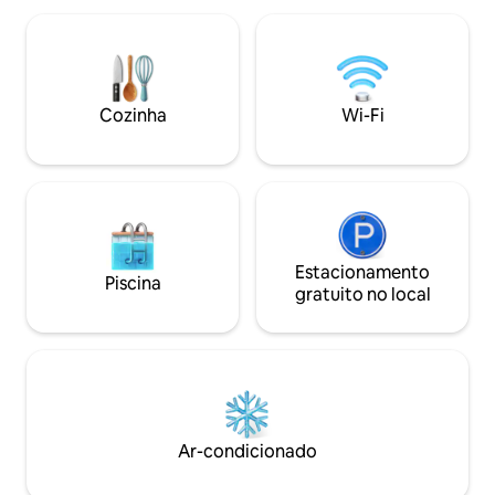
Greenways, Whole Foods. - Biblioteca de
Line, US 1 e Hwy 40
mais de 125 livros de corrida -20+
qualquer lugar na 
biblioteca de filmes em execução -
casa renovada tem
Keurig - Cafeteira / moedor -
café, pátio privat
Estacionamento gratuito -Lavadora /
relva cercado/par
Cozinha
Wi-Fi
Secadora - Entrada segura sem chave -
conectado à casa 
Corner Desk Wi-Fi de -300 Mbps -Roku
Estacionamento
Piscina
gratuito no local
Ar-condicionado