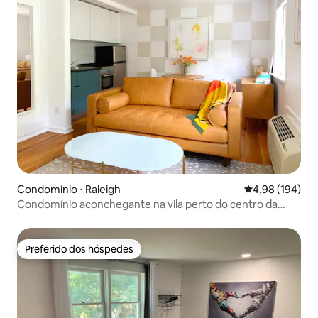
Condomínio ⋅ Raleigh
4,98 de uma av
4,98 (194)
Condomínio aconchegante na vila perto do centro da
cidade e do estado da Carolina do Norte
Preferido dos hóspedes
Preferido dos hóspedes