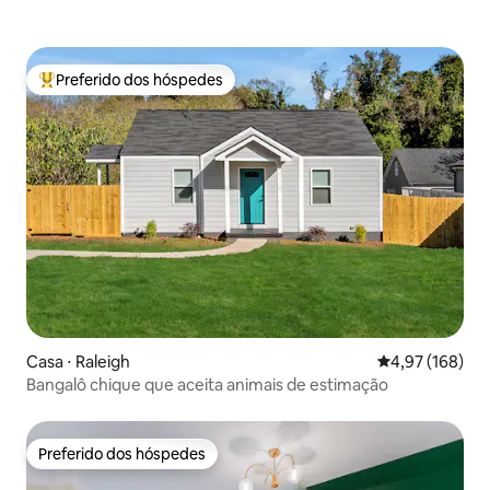
Preferido dos hóspedes
Entre os melhores preferidos dos hóspedes
Casa ⋅ Raleigh
4,97 de uma av
4,97 (168)
Bangalô chique que aceita animais de estimação
Preferido dos hóspedes
Preferido dos hóspedes