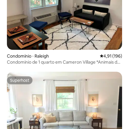
Condomínio ⋅ Raleigh
4,91 de uma av
4,91 (196)
Condomínio de 1 quarto em Cameron Village *Animais de
estimação permitidos*
Superhost
Superhost