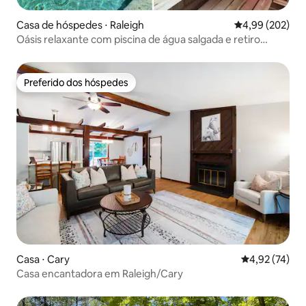
Casa de hóspedes ⋅ Raleigh
4,99 de uma ava
4,99 (202)
Oásis relaxante com piscina de água salgada e retiro
moderno
Preferido dos hóspedes
Preferido dos hóspedes
Casa ⋅ Cary
4,92 de uma a
4,92 (74)
Casa encantadora em Raleigh/Cary