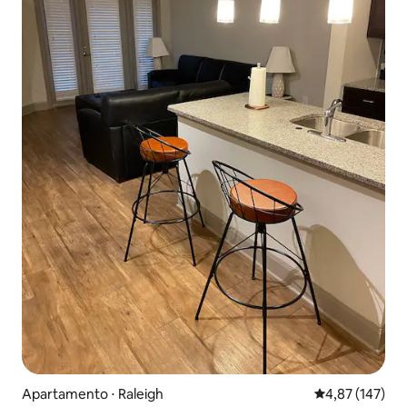
Apartamento ⋅ Raleigh
4,87 de uma av
4,87 (147)