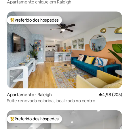
Apartamento chique em Raleigh
Preferido dos hóspedes
Entre os melhores preferidos dos hóspedes
Apartamento ⋅ Raleigh
4,98 de uma ava
4,98 (205)
Suíte renovada colorida, localizada no centro
Preferido dos hóspedes
Entre os melhores preferidos dos hóspedes