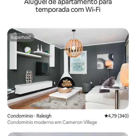
Aluguel de apartamento para
temporada com Wi-Fi
Superhost
Superhost
Condomínio ⋅ Raleigh
4,79 de uma av
4,79 (340)
Condomínio moderno em Cameron Village