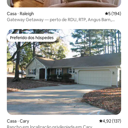
Casa ⋅ Raleigh
5 de uma av
5 (194)
Gateway Getaway — perto de RDU, RTP, Angus Barn,
centro da cidade
Preferido dos hóspedes
Preferido dos hóspedes
Casa ⋅ Cary
4,92 de uma av
4,92 (137)
Rancho em localização privilegiada em Cary