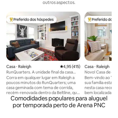
outros aspectos.
Preferido dos hóspedes
Preferido dos 
Entre os melhores preferidos dos hóspedes
Entre os melhore
Casa ⋅ Raleigh
4,95 de uma avaliação média de 
4,95 (415)
Casa ⋅ Raleigh
RunQuarters. A unidade final da casa
Novo! Casa de cam
geminada fica perto de tudo
quartos | Bar de c
Corra em qualquer lugar em Raleigh a
Bem-vindo ao The 
poucos minutos do RunQuarters; uma
sua família estarã
casa geminada com tema de corrida,
nesta casa recen
recém-renovada dentro da Beltline, que
bem localizada. A 
Comodidades populares para aluguel
fica a poucos minutos de tudo, desde o
Estado da Carolin
Village District, Downtown, NC State,
de Exposições da C
por temporada perto de Arena PNC
Meredith, Peace, Umstead Park,
Arena PNC, do Car
Glenwood South, North Hills, Carter
centro de Raleigh e
Finley Stadium, Lenovo Center,
restaurantes. Aces