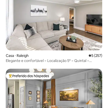
Casa ⋅ Raleigh
5 de uma av
5 (257)
Elegante e confortável ~ Localização 5* ~ Quintal ~
Atualizado
Preferido dos hóspedes
Entre os melhores preferidos dos hóspedes