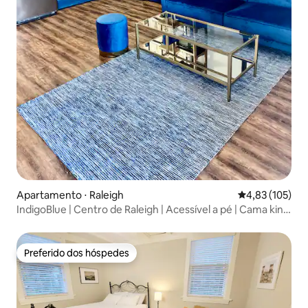
Apartamento ⋅ Raleigh
4,83 de uma av
4,83 (105)
IndigoBlue | Centro de Raleigh | Acessível a pé | Cama king
size
Preferido dos hóspedes
Preferido dos hóspedes