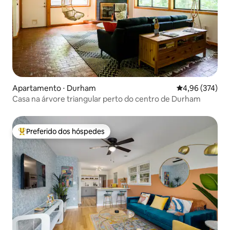
Apartamento ⋅ Durham
4,96 de uma av
4,96 (374)
Casa na árvore triangular perto do centro de Durham
Preferido dos hóspedes
Entre os melhores preferidos dos hóspedes