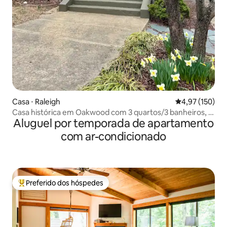
Casa ⋅ Raleigh
4,97 de uma av
4,97 (150)
Casa histórica em Oakwood com 3 quartos/3 banheiros, a
Aluguel por temporada de apartamento
uma curta caminhada de locais de interesse e do centro
da cidade
com ar-condicionado
Preferido dos hóspedes
Entre os melhores preferidos dos hóspedes