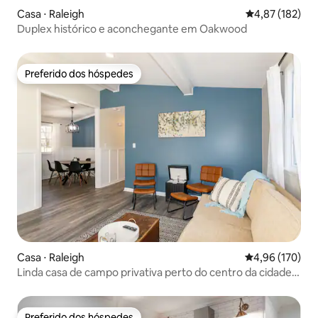
Casa ⋅ Raleigh
4,87 de uma av
4,87 (182)
Duplex histórico e aconchegante em Oakwood
Preferido dos hóspedes
Preferido dos hóspedes
Casa ⋅ Raleigh
4,96 de uma av
4,96 (170)
Linda casa de campo privativa perto do centro da cidade
(1)
Preferido dos hóspedes