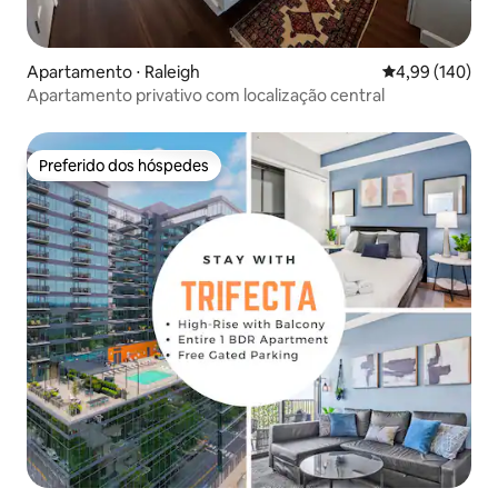
Apartamento ⋅ Raleigh
4,99 de uma av
4,99 (140)
Apartamento privativo com localização central
Preferido dos hóspedes
Preferido dos hóspedes