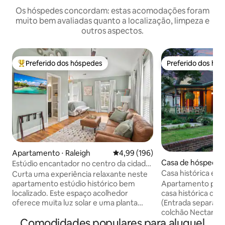
Os hóspedes concordam: estas acomodações foram
muito bem avaliadas quanto a localização, limpeza e
outros aspectos.
Preferido dos hóspedes
Preferido dos hó
Entre os melhores preferidos dos hóspedes
Preferido dos hó
Apartamento ⋅ Raleigh
4,99 de uma avaliação média de 
4,99 (196)
Casa de hóspedes 
Estúdio encantador no centro da cidade
Casa histórica e
- Localização a pé
Curta uma experiência relaxante neste
Apartamento priv
Apartamento priv
apartamento estúdio histórico bem
casa histórica de
localizado. Este espaço acolhedor
(Entrada separada) Nova cama queen
oferece muita luz solar e uma planta
colchão Nectar c
aberta com tetos abobadados.
Comodidades populares para aluguel
que pode ser usa
Completamente remodelado com