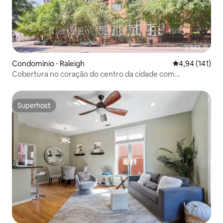
Condomínio ⋅ Raleigh
4,94 de uma av
4,94 (141)
Cobertura no coração do centro da cidade com
estacionamento gratuito!
Superhost
Superhost