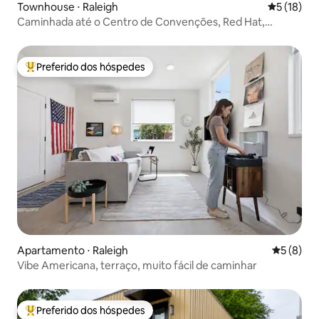
Townhouse ⋅ Raleigh
5 de uma a
5 (18)
Caminhada até o Centro de Convenções, Red Hat,
Performing Art
Preferido dos hóspedes
Entre os melhores preferidos dos hóspedes
Apartamento ⋅ Raleigh
5 de uma 
5 (8)
Vibe Americana, terraço, muito fácil de caminhar
Preferido dos hóspedes
Entre os melhores preferidos dos hóspedes