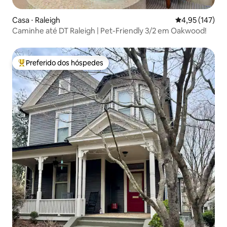
Casa ⋅ Raleigh
4,95 de uma av
4,95 (147)
Caminhe até DT Raleigh | Pet-Friendly 3/2 em Oakwood!
Preferido dos hóspedes
Entre os melhores preferidos dos hóspedes