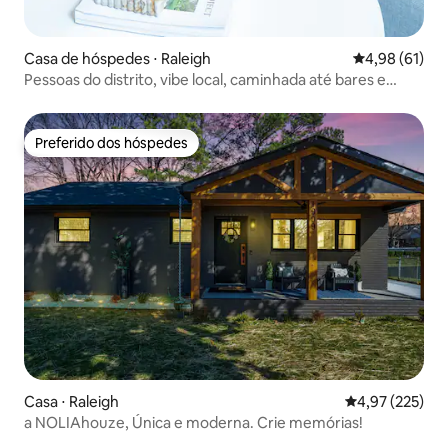
Casa de hóspedes ⋅ Raleigh
4,98 de uma a
4,98 (61)
Pessoas do distrito, vibe local, caminhada até bares e
restaurantes
Preferido dos hóspedes
Preferido dos hóspedes
Casa ⋅ Raleigh
4,97 de uma av
4,97 (225)
a NOLIAhouze, Única e moderna. Crie memórias!