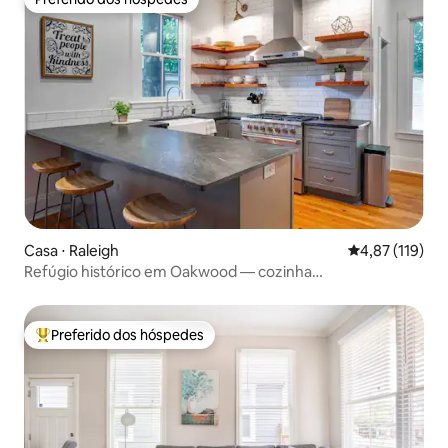
Preferido dos hóspedes
Casa ⋅ Raleigh
4,87 de uma av
4,87 (119)
Refúgio histórico em Oakwood — cozinha
profissional/bom para caminhadas
Preferido dos hóspedes
Entre os melhores preferidos dos hóspedes