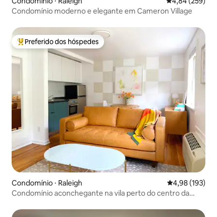
Condomínio ⋅ Raleigh
4,84 de uma ava
4,84 (259)
Condomínio moderno e elegante em Cameron Village
Preferido dos hóspedes
Entre os melhores preferidos dos hóspedes
Condomínio ⋅ Raleigh
4,98 de uma av
4,98 (193)
Condomínio aconchegante na vila perto do centro da
cidade e do estado da Carolina do Norte