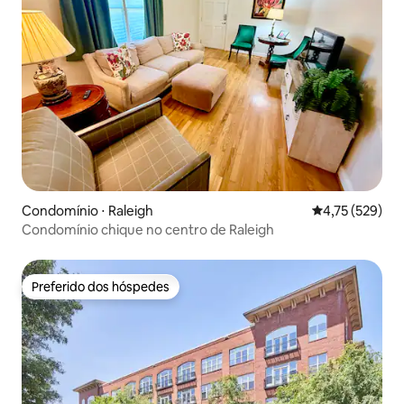
Condomínio ⋅ Raleigh
4,75 de uma av
4,75 (529)
Condomínio chique no centro de Raleigh
Preferido dos hóspedes
Preferido dos hóspedes