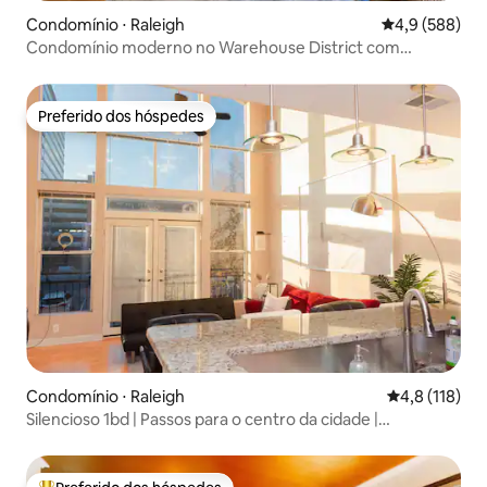
Condomínio ⋅ Raleigh
4,9 de uma av
4,9 (588)
Condomínio moderno no Warehouse District com
garagem privativa
Preferido dos hóspedes
Preferido dos hóspedes
Condomínio ⋅ Raleigh
4,8 de uma av
4,8 (118)
Silencioso 1bd | Passos para o centro da cidade |
Estacionamento fechado