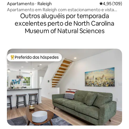
Apartamento ⋅ Raleigh
4,95 de uma av
4,95 (109)
Apartamento em Raleigh com estacionamento e vista
Outros aluguéis por temporada
para o pôr do sol 2
excelentes perto de North Carolina
Museum of Natural Sciences
Preferido dos hóspedes
Entre os melhores preferidos dos hóspedes