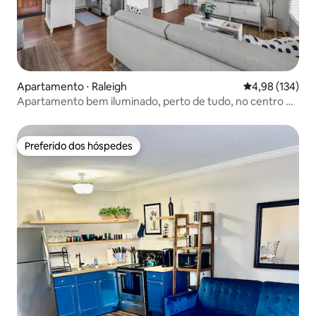
Apartamento ⋅ Raleigh
4,98 de uma av
4,98 (134)
Apartamento bem iluminado, perto de tudo, no centro de
Raleigh
Preferido dos hóspedes
Preferido dos hóspedes