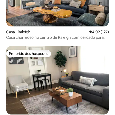
Casa ⋅ Raleigh
4,92 de uma av
4,92 (127)
Casa charmoso no centro de Raleigh com cercado para
cães
Preferido dos hóspedes
Preferido dos hóspedes