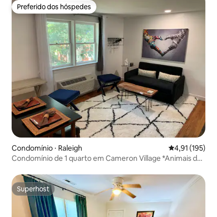
Preferido dos hóspedes
Preferido dos hóspedes
Condomínio ⋅ Raleigh
4,91 de uma av
4,91 (195)
Condomínio de 1 quarto em Cameron Village *Animais de
estimação permitidos*
Superhost
Superhost