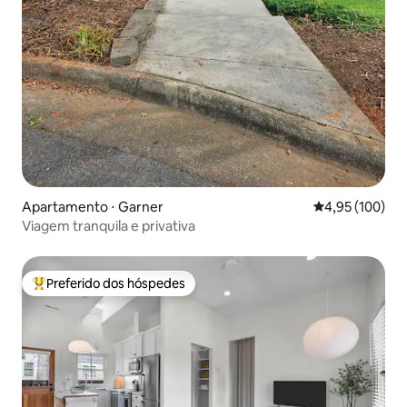
Apartamento ⋅ Garner
4,95 de uma av
4,95 (100)
Viagem tranquila e privativa
Preferido dos hóspedes
Entre os melhores preferidos dos hóspedes