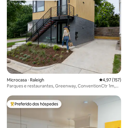
Microcasa ⋅ Raleigh
4,97 de uma av
4,97 (157)
Parques e restaurantes, Greenway, ConventionCtr 1m,
PetsOK
Preferido dos hóspedes
Entre os melhores preferidos dos hóspedes