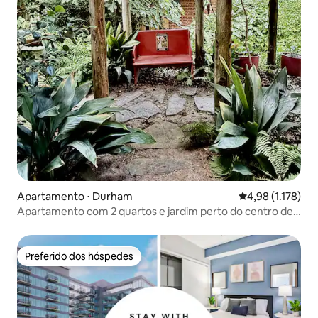
Apartamento ⋅ Durham
4,98 de uma aval
4,98 (1.178)
Apartamento com 2 quartos e jardim perto do centro de
Durham, com arte e comida
Preferido dos hóspedes
Preferido dos hóspedes