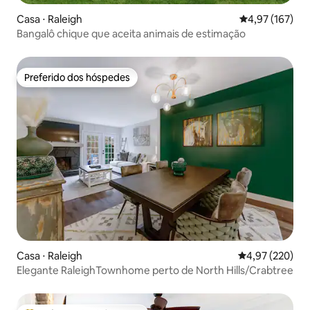
Casa ⋅ Raleigh
4,97 de uma av
4,97 (167)
Bangalô chique que aceita animais de estimação
Preferido dos hóspedes
Preferido dos hóspedes
Casa ⋅ Raleigh
4,97 de uma av
4,97 (220)
Elegante RaleighTownhome perto de North Hills/Crabtree