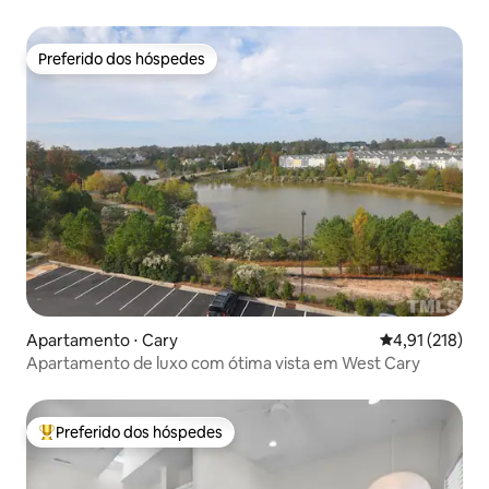
Preferido dos hóspedes
Preferido dos hóspedes
Apartamento ⋅ Cary
4,91 de uma av
4,91 (218)
Apartamento de luxo com ótima vista em West Cary
Preferido dos hóspedes
Entre os melhores preferidos dos hóspedes