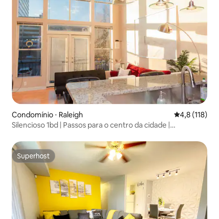
Condomínio ⋅ Raleigh
4,8 de uma av
4,8 (118)
Silencioso 1bd | Passos para o centro da cidade |
Estacionamento fechado
Superhost
Superhost