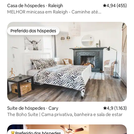
Casa de hóspedes ⋅ Raleigh
4,94 de uma av
4,94 (455)
MELHOR minicasa em Raleigh - Caminhe até
restaurantes!
Preferido dos hóspedes
Preferido dos hóspedes
Suíte de hóspedes ⋅ Cary
4,9 de uma aval
4,9 (1.163)
The Boho Suite | Cama privativa, banheira e sala de estar
Preferido dos hóspedes