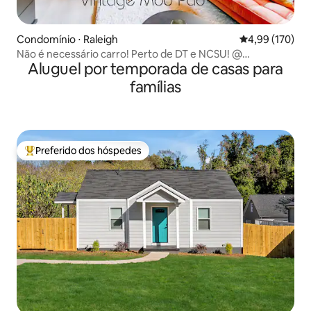
Condomínio ⋅ Raleigh
4,99 de uma av
4,99 (170)
Não é necessário carro! Perto de DT e NCSU! @
Aluguel por temporada de casas para
VintageModPad
famílias
Preferido dos hóspedes
Entre os melhores preferidos dos hóspedes