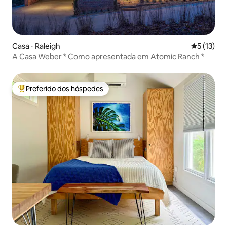
Casa ⋅ Raleigh
5 de uma a
5 (13)
A Casa Weber * Como apresentada em Atomic Ranch *
Preferido dos hóspedes
Entre os melhores preferidos dos hóspedes