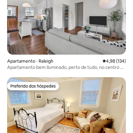
Apartamento ⋅ Raleigh
4,98 de uma av
4,98 (134)
Apartamento bem iluminado, perto de tudo, no centro de
Raleigh
Preferido dos hóspedes
Preferido dos hóspedes