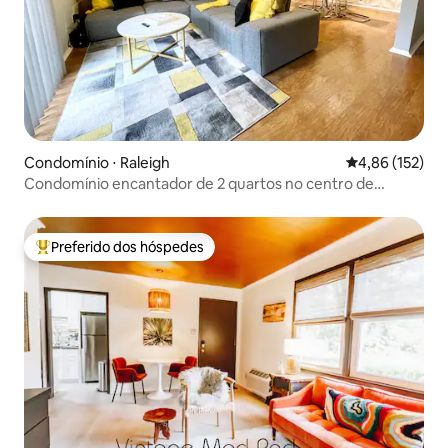
Condomínio ⋅ Raleigh
4,86 de uma av
4,86 (152)
Condomínio encantador de 2 quartos no centro de
Raleigh
Preferido dos hóspedes
Entre os melhores preferidos dos hóspedes