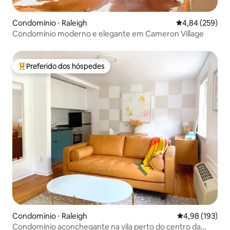
Condomínio ⋅ Raleigh
4,84 de uma ava
4,84 (259)
Condomínio moderno e elegante em Cameron Village
Preferido dos hóspedes
Entre os melhores preferidos dos hóspedes
Condomínio ⋅ Raleigh
4,98 de uma av
4,98 (193)
Condomínio aconchegante na vila perto do centro da