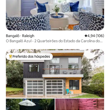
Bangalô ⋅ Raleigh
4,94 de uma av
4,94 (106)
O Bangalô Azul - 2 Quarteirões do Estado da Carolina do
Norte acessível a pé ITB
Preferido dos hóspedes
Entre os melhores preferidos dos hóspedes