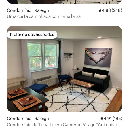
Condomínio ⋅ Raleigh
4,88 de uma ava
4,88 (248)
Uma curta caminhada com uma brisa.
Preferido dos hóspedes
Preferido dos hóspedes
Condomínio ⋅ Raleigh
4,91 de uma av
4,91 (195)
Condomínio de 1 quarto em Cameron Village *Animais de