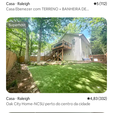
Casa ⋅ Raleigh
5 de uma av
5 (112)
Casa Ebenezer com TERRENO + BANHEIRA DE
HIDROMASSAGEM!
Superhost
Superhost
Casa ⋅ Raleigh
4,83 de uma av
4,83 (332)
Oak City Home-NCSU perto do centro da cidade