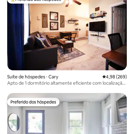
Entre os melhores preferidos dos hóspedes
Suíte de hóspedes ⋅ Cary
4,98 de uma ava
4,98 (269)
Apto de 1 dormitório altamente eficiente com localização
central
Preferido dos hóspedes
Preferido dos hóspedes