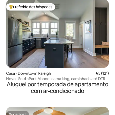
Preferido dos hóspedes
Entre os melhores preferidos dos hóspedes
Casa ⋅ Downtown Raleigh
5 de uma av
5 (121)
Novo | SouthPark Abode: cama king, caminhada até DTR
Aluguel por temporada de apartamento
com ar-condicionado
Superhost