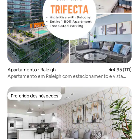
Apartamento ⋅ Raleigh
4,95 de uma av
4,95 (111)
Apartamento em Raleigh com estacionamento e vista
para o pôr do sol 2
Preferido dos hóspedes
Preferido dos hóspedes