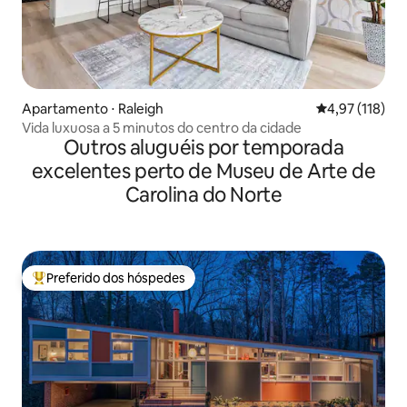
Apartamento ⋅ Raleigh
4,97 de uma av
4,97 (118)
Vida luxuosa a 5 minutos do centro da cidade
Outros aluguéis por temporada
excelentes perto de Museu de Arte de
Carolina do Norte
Preferido dos hóspedes
Entre os melhores preferidos dos hóspedes