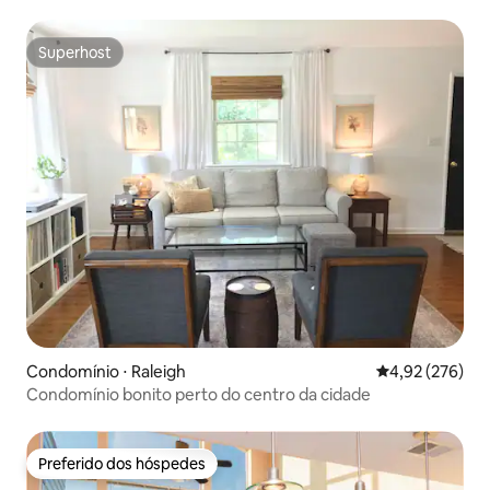
estimação permitidos*
Superhost
Superhost
Condomínio ⋅ Raleigh
4,92 de uma av
4,92 (276)
Condomínio bonito perto do centro da cidade
Preferido dos hóspedes
Preferido dos hóspedes