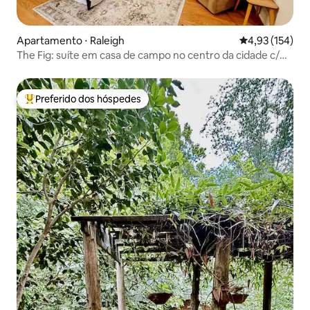
Apartamento ⋅ Raleigh
4,93 de uma av
4,93 (154)
The Fig: suíte em casa de campo no centro da cidade c/
estacionamento gratuito
Preferido dos hóspedes
Entre os melhores preferidos dos hóspedes