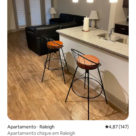
Apartamento ⋅ Raleigh
4,87 de uma av
4,87 (147)
Apartamento chique em Raleigh