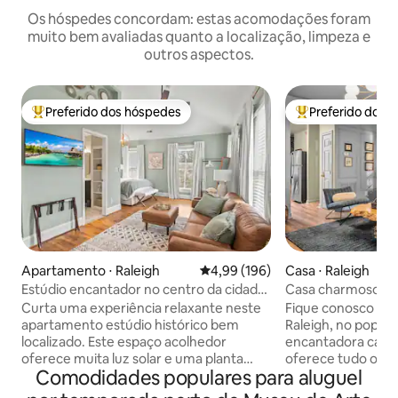
Os hóspedes concordam: estas acomodações foram
muito bem avaliadas quanto a localização, limpeza e
outros aspectos.
Preferido dos hóspedes
Preferido dos 
Entre os melhores preferidos dos hóspedes
Entre os melhore
Apartamento ⋅ Raleigh
4,99 de uma avaliação média de 
4,99 (196)
Casa ⋅ Raleigh
Estúdio encantador no centro da cidade
Casa charmoso no 
- Localização a pé
com cercado para
Curta uma experiência relaxante neste
Fique conosco no 
apartamento estúdio histórico bem
Raleigh, no popular
localizado. Este espaço acolhedor
encantadora casa 
oferece muita luz solar e uma planta
oferece tudo o q
Comodidades populares para aluguel
aberta com tetos abobadados.
estadia e muito mais! Nosso pri
Completamente remodelado com
orientador é tratá