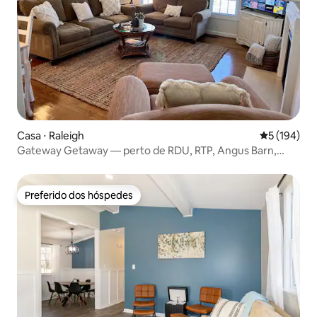
Casa ⋅ Raleigh
5 de uma av
5 (194)
Gateway Getaway — perto de RDU, RTP, Angus Barn,
centro da cidade
Preferido dos hóspedes
Preferido dos hóspedes