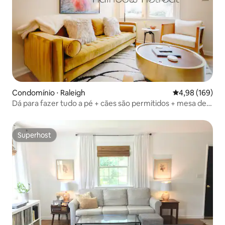
Condomínio ⋅ Raleigh
4,98 de uma av
4,98 (169)
Dá para fazer tudo a pé + cães são permitidos + mesa de
trabalho ajustável @ RainbowRetreat
Superhost
Superhost