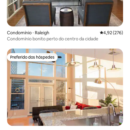
Condomínio ⋅ Raleigh
4,92 de uma av
4,92 (276)
Condomínio bonito perto do centro da cidade
Preferido dos hóspedes
Preferido dos hóspedes