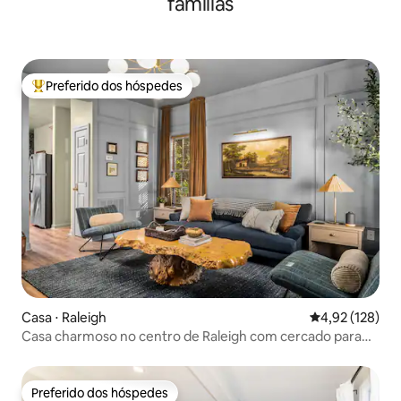
famílias
Preferido dos hóspedes
Entre os melhores preferidos dos hóspedes
Casa ⋅ Raleigh
4,92 de uma av
4,92 (128)
Casa charmoso no centro de Raleigh com cercado para
cães
Preferido dos hóspedes
Preferido dos hóspedes