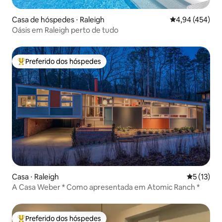
Casa de hóspedes ⋅ Raleigh
4,94 de uma av
4,94 (454)
Oásis em Raleigh perto de tudo
Preferido dos hóspedes
Entre os melhores preferidos dos hóspedes
Casa ⋅ Raleigh
5 de uma a
5 (13)
A Casa Weber * Como apresentada em Atomic Ranch *
Preferido dos hóspedes