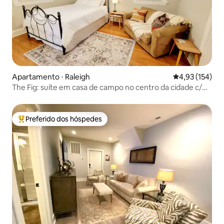
Apartamento ⋅ Raleigh
4,93 de uma av
4,93 (154)
The Fig: suíte em casa de campo no centro da cidade c/
estacionamento gratuito
Preferido dos hóspedes
Entre os melhores preferidos dos hóspedes