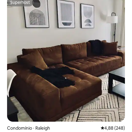
Superhost
Superhost
Condomínio ⋅ Raleigh
4,88 de uma ava
4,88 (248)