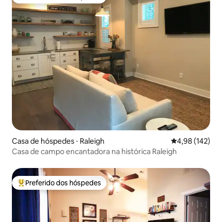
Entre os melhores preferidos dos hóspedes
Casa de hóspedes ⋅ Raleigh
4,98 de uma av
4,98 (142)
Casa de campo encantadora na histórica Raleigh
Preferido dos hóspedes
Entre os melhores preferidos dos hóspedes