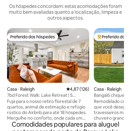
Os hóspedes concordam: estas acomodações foram
muito bem avaliadas quanto a localização, limpeza e
outros aspectos.
Preferido dos hóspedes
Preferido dos 
Preferido dos hóspedes
Entre os melhore
Casa ⋅ Raleigh
4,87 de uma avaliação média de 
4,87 (126)
Casa ⋅ Raleigh
7bd Forest Walk: Lake Retreat | 5
Bangalô chique qu
minutos para NCSU
estimação
Fuja para o nosso retiro florestal de 7
Remodelado com t
quartos, animal de estimação e refúgio
que você deseja...
rústico do Airbnb para até 18 hóspedes.
travesseiros macio
Mergulhe no conforto, onde cada um
chuveiro grande, c
Comodidades populares para aluguel
dos nossos espaços cuidadosamente
de estar confortá
projetados é adaptado para tornar sua
espaço ao ar livre