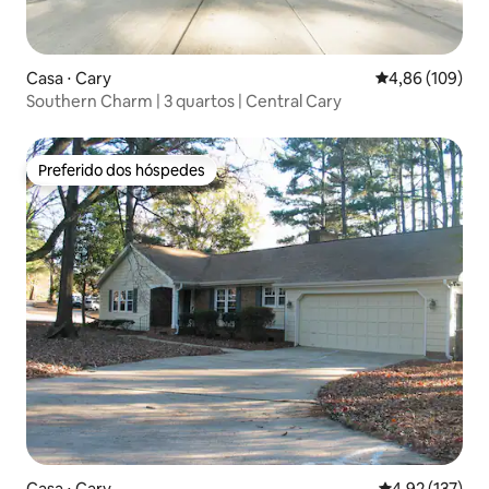
Casa ⋅ Cary
4,86 de uma av
4,86 (109)
Southern Charm | 3 quartos | Central Cary
Preferido dos hóspedes
Preferido dos hóspedes
Casa ⋅ Cary
4,92 de uma av
4,92 (137)