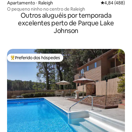
Apartamento ⋅ Raleigh
4,84 de uma ava
4,84 (488)
O pequeno ninho no centro de Raleigh
Outros aluguéis por temporada
excelentes perto de Parque Lake
Johnson
Preferido dos hóspedes
Entre os melhores preferidos dos hóspedes