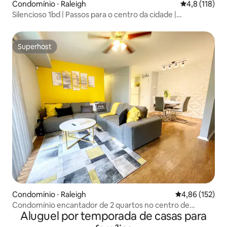
Condomínio ⋅ Raleigh
4,8 de uma av
4,8 (118)
Silencioso 1bd | Passos para o centro da cidade |
Estacionamento fechado
Superhost
Superhost
Condomínio ⋅ Raleigh
4,86 de uma av
4,86 (152)
Condomínio encantador de 2 quartos no centro de
Aluguel por temporada de casas para
Raleigh