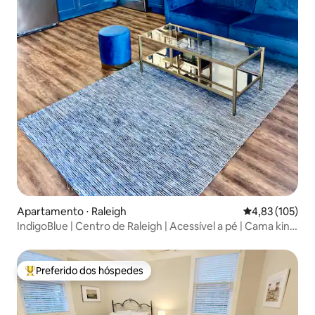
Apartamento ⋅ Raleigh
4,83 de uma av
4,83 (105)
IndigoBlue | Centro de Raleigh | Acessível a pé | Cama king
size
Preferido dos hóspedes
Entre os melhores preferidos dos hóspedes