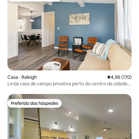
Casa ⋅ Raleigh
4,96 de uma av
4,96 (170)
Linda casa de campo privativa perto do centro da cidade
(1)
Preferido dos hóspedes
Preferido dos hóspedes