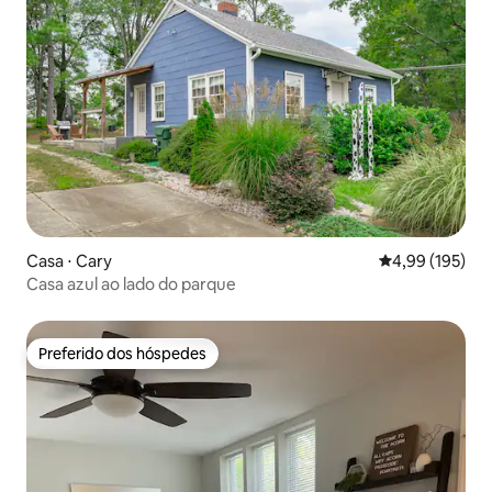
Casa ⋅ Cary
4,99 de uma av
4,99 (195)
Casa azul ao lado do parque
Preferido dos hóspedes
Preferido dos hóspedes