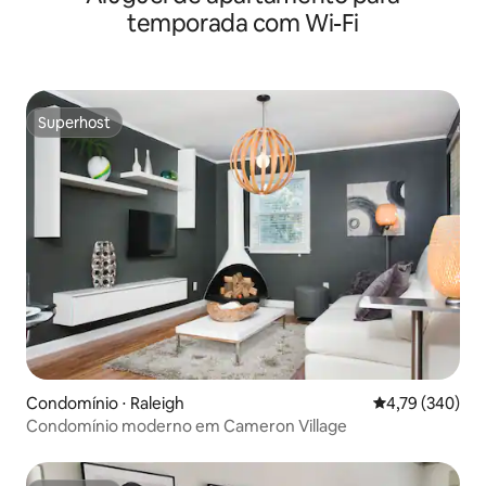
temporada com Wi-Fi
Superhost
Superhost
Condomínio ⋅ Raleigh
4,79 de uma av
4,79 (340)
Condomínio moderno em Cameron Village