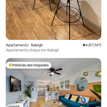
Apartamento ⋅ Raleigh
4,87 de uma av
4,87 (147)
Apartamento chique em Raleigh
Preferido dos hóspedes
Entre os melhores preferidos dos hóspedes