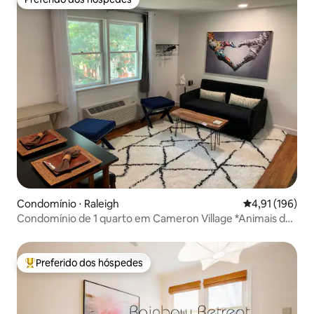
Preferido dos hóspedes
Condomínio ⋅ Raleigh
4,91 de uma av
4,91 (196)
Condomínio de 1 quarto em Cameron Village *Animais de
estimação permitidos*
Preferido dos hóspedes
Entre os melhores preferidos dos hóspedes