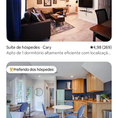
Suíte de hóspedes ⋅ Cary
4,98 de uma ava
4,98 (269)
Apto de 1 dormitório altamente eficiente com localização
central
Preferido dos hóspedes
Entre os melhores preferidos dos hóspedes