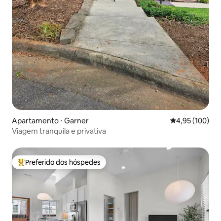
Apartamento ⋅ Garner
4,95 de uma av
4,95 (100)
Viagem tranquila e privativa
Preferido dos hóspedes
Entre os melhores preferidos dos hóspedes