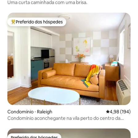
Uma curta caminhada com uma brisa.
Preferido dos hóspedes
Entre os melhores preferidos dos hóspedes
Condomínio ⋅ Raleigh
4,98 de uma av
4,98 (194)
Condomínio aconchegante na vila perto do centro da
cidade e do estado da Carolina do Norte
Preferido dos hóspedes