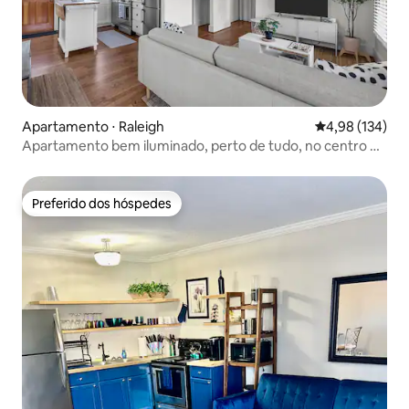
Apartamento ⋅ Raleigh
4,98 de uma av
4,98 (134)
Apartamento bem iluminado, perto de tudo, no centro de
Raleigh
Preferido dos hóspedes
Preferido dos hóspedes