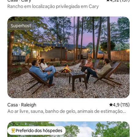
Rancho em localização privilegiada em Cary
Superhost
Superhost
Casa ⋅ Raleigh
4,9 de uma av
4,9 (115)
Ao ar livre, sauna, banho de gelo, animais de estimação
OK, 10 min do centro
Preferido dos hóspedes
Entre os melhores preferidos dos hóspedes