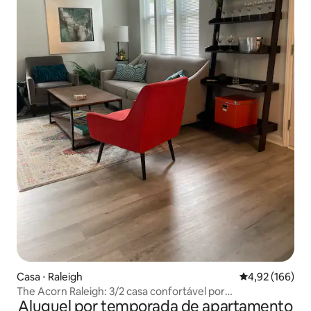
Casa ⋅ Raleigh
4,92 de uma av
4,92 (166)
The Acorn Raleigh: 3/2 casa confortável por
Aluguel por temporada de apartamento
NCSU/Lenovo