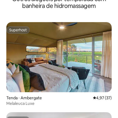
banheira de hidromassagem
Superhost
Superhost
Tenda ⋅ Ambergate
4,97 de uma a
4,97 (37)
Melaleuca Luxe