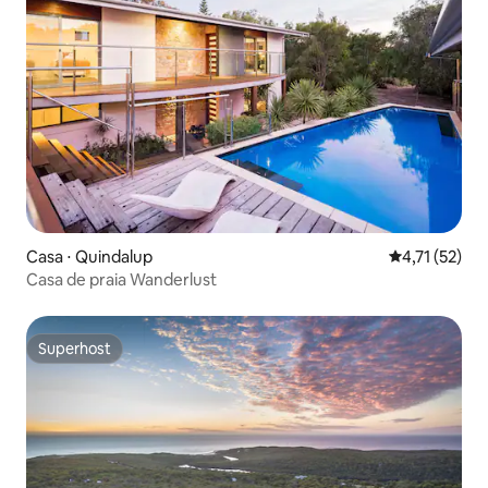
Casa ⋅ Quindalup
4,71 de uma a
4,71 (52)
Casa de praia Wanderlust
Superhost
Superhost