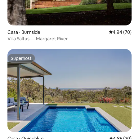
Casa ⋅ Burnside
4,94 de uma a
4,94 (70)
Villa Saltus — Margaret River
Superhost
Superhost
Casa ⋅ Quindalup
4,85 de uma a
4,85 (20)