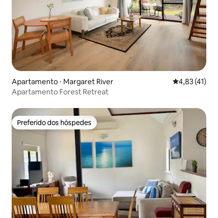
Apartamento ⋅ Margaret River
4,83 de uma a
4,83 (41)
Apartamento Forest Retreat
Preferido dos hóspedes
Preferido dos hóspedes