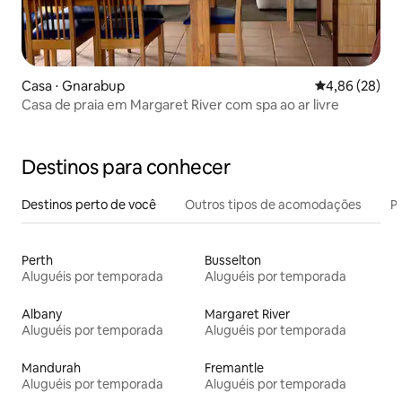
Casa ⋅ Gnarabup
4,86 de uma a
4,86 (28)
Casa de praia em Margaret River com spa ao ar livre
Destinos para conhecer
Destinos perto de você
Outros tipos de acomodações
Pr
Perth
Busselton
Aluguéis por temporada
Aluguéis por temporada
Albany
Margaret River
Aluguéis por temporada
Aluguéis por temporada
Mandurah
Fremantle
Aluguéis por temporada
Aluguéis por temporada