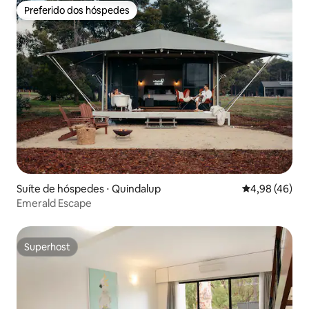
Preferido dos hóspedes
Preferido dos hóspedes
Suíte de hóspedes ⋅ Quindalup
4,98 de uma a
4,98 (46)
Emerald Escape
Superhost
Superhost