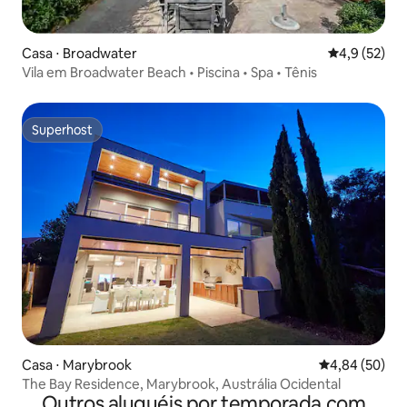
Casa ⋅ Broadwater
4,9 de uma a
4,9 (52)
Vila em Broadwater Beach • Piscina • Spa • Tênis
Superhost
Superhost
Casa ⋅ Marybrook
4,84 de uma a
4,84 (50)
The Bay Residence, Marybrook, Austrália Ocidental
Outros aluguéis por temporada com