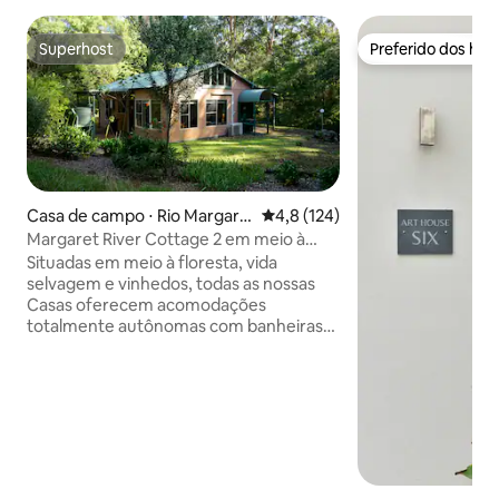
Superhost
Preferido dos hó
Superhost
Preferido dos hó
Casa de campo ⋅ Rio Margare
4,8 de uma avaliação média de 
4,8 (124)
t
Margaret River Cottage 2 em meio à
natureza.
Situadas em meio à floresta, vida
selvagem e vinhedos, todas as nossas
Casas oferecem acomodações
totalmente autônomas com banheiras
de hidromassagem duplas privadas com
painéis de pinheiros e vistas para a
floresta. A 15 minutos de carro do centro
de Margaret River, inclui
estacionamento gratuito no local. As
casas isoladas têm uma cozinha
completa com um fogão, um micro-
ondas e utensílios de cozinha. Os