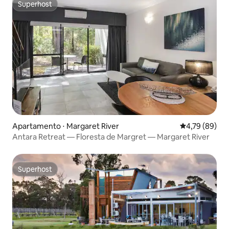
Superhost
Superhost
Apartamento ⋅ Margaret River
4,79 de uma a
4,79 (89)
Antara Retreat — Floresta de Margret — Margaret River
Superhost
Superhost