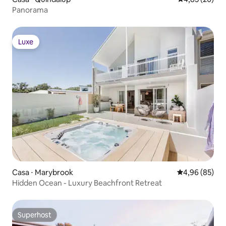
Panorama
Luxe
Luxe
Casa ⋅ Marybrook
4,96 de uma a
4,96 (85)
Hidden Ocean - Luxury Beachfront Retreat
Superhost
Superhost